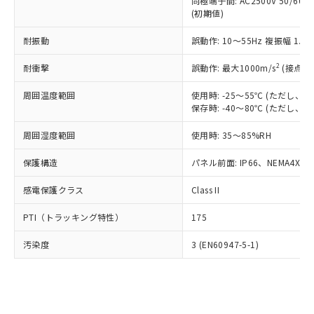
類(PBB) 1000ppm以下、ポリ臭化ジフェニルエーテル類
同極端子間: AC2500V 50/60
Cr(Ⅵ)(六価クロム) : 1000ppm、 PBBs(ポリ臭化ビフェ
とります。
了承ください。
(PBDE) 1000ppm以下、フタル酸ビス(2-エチルヘキシ
○
一定数以上の在庫あり
ニル類) : 1000ppm、 PBDEs(ポリ臭化ジフェニルエーテ
(初期値)
当社は規制貨物を破棄する場合は、完
ル) (DEHP)(別名：DOP) 1000ppm以下、フタル酸ブチ
正式な納期状況および標準価格はお客
ル類) : 1000ppm、
ルベンジル（BBP） 1000ppm以下、フタル酸ジブチル
全に破砕するなど、違法に輸出されな
DBP(フタル酸ジブチル) : 1000ppm、 DIBP(フタル酸ジ
様のお取引先、またはお客様担当のオ
耐振動
誤動作: 10～55Hz 複振幅 1.
（DBP） 1000ppm以下、フタル酸ジイソブチル
イソブチル) : 1000ppm、 BBP(フタル酸ブチルベンジ
△
一定数には満たないが在庫あり
いよう必要な手段を講じます。
ムロン制御機器販売店・当社販売員に
(DIBP) 1000ppm以下
ル) : 1000ppm、
当社は貴社製品を、核兵器、ミサイ
但し、RoHS指令で産業用監視および制御機器に対する
DEHP(フタル酸ビス(2-エチルヘキシル)) : 1000ppm
ご相談ください。
2
耐衝撃
誤動作: 最大1000m/s
(接点開
適用除外項目は除く。
ル、化学兵器、生物兵器またはその他
－
在庫なし(最新の在庫状況につ
オムロン制御機器販売店や当社販売拠
フタル酸エステル類の４物質については閾値を超える意
武器並びにこれらの製造装置等に一切
いては、お客様のお取引先、ま
周囲温度範囲
図的な使用がないことを確認しています。
使用時: -25～55℃ (ただし
点は「
販売ネットワーク
」をご確認
※2 環境保護使用期限
使用いたしません。
保存時: -40～80℃ (ただし
たはお客様担当のオムロン制御
ください。
当社は、貴社製品を第三者に販売する
機器販売店・当社販売員にご確
在庫状況および標準価格結果を当社の
※2 対応予定月
「ｅ」：有害物質（10物質）のすべてが基
周囲湿度範囲
使用時: 35～85%RH
場合は、上記1、2および3の内容を当
認ください)
事前の承諾なく第三者に漏洩または開
準値以下であることを示します。
該第三者に通知します。また当社は、
示しないようお願いします。
保護構造
パネル前面: IP66、NEMA4X, N
部品在庫の切り替え状況などにより、予定
「10」：通常の使用状況下において有害物
販売先および販売に係わる関係者が違
マイパーツ機能（部品リスト作成サー
空
受注生産機種、また在庫状況の
月が前後することがあります。
質が外部に漏えいし、環境に深刻な影響を
法に輸出するおそれがある場合は、取
ビス）をご利用いただくには、I-Web
白
情報を公開していない機種
感電保護クラス
Class II
及ぼさない年数を意味します。
り引きをいたしません。
メンバーズにご登録されている必要が
「－」：未確認です。当社販売部門へお問
あります。
PTI（トラッキング特性）
175
い合わせください。
お客様が当ウェブサイト上で当社にご
※3 非含有証明書ダウンロード
登録された部品リストについて、当社
汚染度
3 (EN60947-5-1)
および当社の共同利用者が、当社の製
下記の非含有証明書をダウンロードするこ
品・サービスに関するお客様との取
とができます。
合意する
キャンセル
引・商談に必要な範囲で利用すること
をご了承ください。
EU RoHS指令（10物質）の非含有証明書