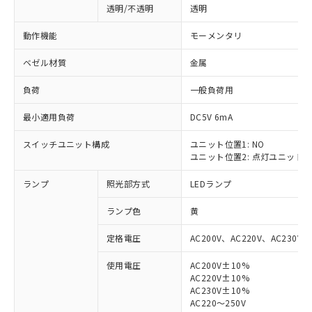
透明/不透明
透明
動作機能
モーメンタリ
ベゼル材質
金属
負荷
一般負荷用
最小適用負荷
DC5V 6mA
スイッチユニット構成
ユニット位置1: NO
ユニット位置2: 点灯ユニット
ランプ
照光部方式
LEDランプ
ランプ色
黄
定格電圧
AC200V、AC220V、AC230V、
使用電圧
AC200V±10%
AC220V±10%
※1 対応状況
AC230V±10%
AC220～250V