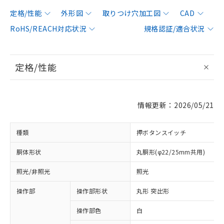
定格/性能
外形図
取りつけ穴加工図
CAD
RoHS/REACH対応状況
規格認証/適合状況
定格/性能
情報更新：2026/05/21
種類
押ボタンスイッチ
胴体形状
丸胴形(φ22/25mm共用)
照光/非照光
照光
操作部
操作部形状
丸形 突出形
操作部色
白