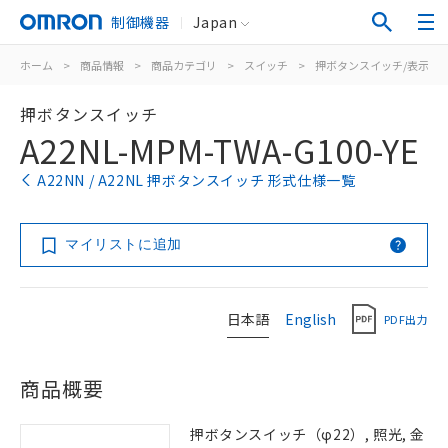
制御機器
Japan
ホーム
>
商品情報
>
商品カテゴリ
>
スイッチ
>
押ボタンスイッチ/表示灯
押ボタンスイッチ
A22NL-MPM-TWA-G100-YE
A22NN / A22NL 押ボタンスイッチ 形式仕様一覧
マイリストに追加
日本語
English
PDF出力
商品概要
押ボタンスイッチ（φ22）, 照光, 金