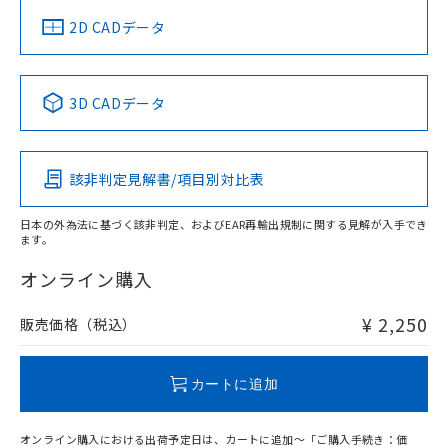
船舶規格）
船舶規格）
船舶規格）
船舶規格
中国 RoHS
注意事項・凡例
2D CADデータ
No
No
No
No
中国 RoHS表
※1 ※2
3D CADデータ
この製品の規格認証/適合状況ページへ
Pb
Hg
Cd
Cr(VI)
その他の認証はこちらのページからご検索ください
該非判定見解書/項目別対比表
O
O
O
O
日本の外為法に基づく該非判定、およびEAR再輸出規制に関する見解が入手でき
ます。
"対応済み"や非含有の記載がされた商品であっても、流通
在庫等で未対応品が混在する可能性があります。
オンライン購入
非含有品が必要な際は、弊社営業部門もしくは販売店へお
問い合わせください。
¥ 2,250
販売価格（税込）
この製品のRoHS/REACH対応状況ページへ
カートに追加
オンライン購入における出荷予定日は、カートに追加～「ご購入手続き：価