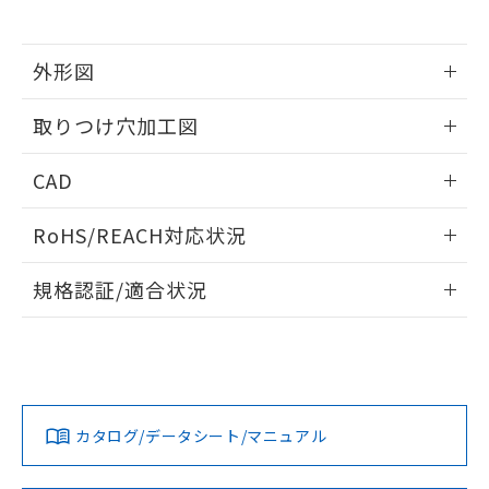
※当社の共同利用者とは、
"個人情報
51物質の非含有証明書（当社基準）
の共同利用に関して"
の「1.共同利
※本証明書は発行日時点で非含有を証明す
用者の範囲」に記載されている法人を
るもので、過去に遡って非含有を証明する
外形図
指します。
ものではありません。
情報更新：2026/05/21
また、RoHS指令のフタル酸エステル類４
取りつけ穴加工図
物質の対応では、対応完了までの期間は出
荷製品に未対応品が混在することから備考
情報更新：2026/05/21
CAD
欄に対応日を記載しておりました。
既に当社にて対応品への在庫切替を完了
ログイン/会員登録いただくと、CADデータをダウンロー
していることから、特段のことがない限
RoHS/REACH対応状況
ドすることができます。
り、2022年1月12日より割愛しておりま
す。
情報更新：2026/7/29
規格認証/適合状況
ログイン/会員登録
EU RoHS
注意事項・凡例
UL認証
CSA認証
CEマーキング
Yes
Yes
Yes
対応状況
対応予定月
※1
※2
ダウンロードデータをご利用いただく前に、以下を必ずお読
みください。
カタログ/データシート/マニュアル
対応済み
ソフトウェアの使用条件
LR型式承認
DNV型式承認
BV型式承認
KR型式承
（イギリス
（ノルウェー
（フランス
（韓国