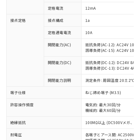
対応済み：EU RoHS指令（10物質）の
定格電流
12mA
非含有に対応した製品が提供可能な商品で
す。
接点定格
接点構成
1a
対応予定：EU RoHS指令（10物質）の非含
ご利用条件
有に対応した製品に切り替える予定のある
定格通電電流
10A
商品です。
対応予定なし：EU RoHS指令（10物質）の
開閉能力(AC)
抵抗負荷(AC-12): AC24V 10A/A
以下の条件をお読みいただき、同意のうえ
非含有に非対応の商品で、対応品を出す予
誘導負荷(AC-15): AC24V 10A/AC
ご利用ください。
定はありません。
調査・確認中：EU RoHS指令（10物質）の
開閉能力(DC)
抵抗負荷(DC-12): DC24V 8A/DC
本サービスは、当社制御機器事業取扱
※1 中国RoHS○×表
誘導負荷(DC-13): DC24V 4A/DC
非含有の対応状況を調査中または確認中の
商品の当社在庫状況および標準価格
商品です。
(税抜)を提供させていただくもので
開閉能力説明
測定条件: 周囲温度 20±2℃、
「○」：最大均質材料含有率が中国RoHSの
非該当品：ライセンス料など無形物で、有
す。
基準値以下であることを示します。
害物質有無と関係のない商品です。
当社制御機器事業取扱商品の中には、
端子仕様
ねじ締め端子 (M3.5)
「×」：最大均質材料含有率が中国RoHSの
仕入先様の事情により、非含有部品として
本サービスの対象外となる商品もある
基準値を超えていることを示します。
いたものが、含有品と判明した場合などや
当社は、これら貴社製品のうち、外国
ことをご了承ください。
許容操作頻度
電気的: 最大30回/分
「－」：未確認です。当社販売部門へお問
むを得ず変更することがあります。
為替および外国貿易法に定める商品
機械的: 最大60回/分
在庫状況および標準価格照会結果は、
い合わせください。
（以下｢規制貨物等」という）を輸出
記載している更新日時点での社内デー
*EU RoHS指令（10物質）：
または国外への提供する場合は、日本
絶縁抵抗
100MΩ以上 (DC500Vメガ、
記
タに基づき作成されるものであり、閲
説明
鉛(Pb) 1000ppm以下、 水銀(Hg) 1000ppm以下、 カド
*中国RoHS10物質の基準値 (GB/T26572)：
国政府の輸出許可(または役務取引許
号
覧された時点での実際の在庫および標
ミウム(Cd) 100ppm以下、
Pb(鉛) :1000ppm、 Hg(水銀) : 1000ppm、 Cd(カドミウ
耐電圧
各端子とアース間: AC2500V 50/
可)を取得するなどの必要な手続きを
六価クロム(Cr(Ⅵ)) 1000ppm以下、ポリ臭化ビフェニル
ム) : 100ppm、
準価格とは異なる場合があることをご