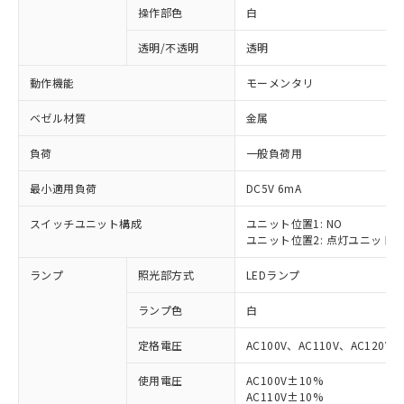
操作部色
白
透明/不透明
透明
動作機能
モーメンタリ
ベゼル材質
金属
負荷
一般負荷用
最小適用負荷
DC5V 6mA
スイッチユニット構成
ユニット位置1: NO
ユニット位置2: 点灯ユニット
ランプ
照光部方式
LEDランプ
ランプ色
白
定格電圧
AC100V、AC110V、AC120V
使用電圧
AC100V±10%
※1 対応状況
AC110V±10%