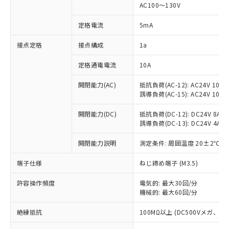
AC100～130V
対応済み：EU RoHS指令（10物質）の
非含有に対応した製品が提供可能な商品で
定格電流
5mA
す。
対応予定：EU RoHS指令（10物質）の非含
接点定格
接点構成
1a
ご利用条件
有に対応した製品に切り替える予定のある
商品です。
定格通電電流
10A
対応予定なし：EU RoHS指令（10物質）の
以下の条件をお読みいただき、同意のうえ
開閉能力(AC)
抵抗負荷(AC-12): AC24V 10A/A
非含有に非対応の商品で、対応品を出す予
ご利用ください。
誘導負荷(AC-15): AC24V 10A/AC
定はありません。
調査・確認中：EU RoHS指令（10物質）の
本サービスは、当社制御機器事業取扱
開閉能力(DC)
抵抗負荷(DC-12): DC24V 8A/DC
※1 中国RoHS○×表
非含有の対応状況を調査中または確認中の
商品の当社在庫状況および標準価格
誘導負荷(DC-13): DC24V 4A/DC
商品です。
(税抜)を提供させていただくもので
「○」：最大均質材料含有率が中国RoHSの
非該当品：ライセンス料など無形物で、有
開閉能力説明
測定条件: 周囲温度 20±2℃、
す。
基準値以下であることを示します。
害物質有無と関係のない商品です。
当社制御機器事業取扱商品の中には、
「×」：最大均質材料含有率が中国RoHSの
仕入先様の事情により、非含有部品として
端子仕様
ねじ締め端子 (M3.5)
本サービスの対象外となる商品もある
基準値を超えていることを示します。
いたものが、含有品と判明した場合などや
当社は、これら貴社製品のうち、外国
ことをご了承ください。
「－」：未確認です。当社販売部門へお問
むを得ず変更することがあります。
許容操作頻度
電気的: 最大30回/分
為替および外国貿易法に定める商品
在庫状況および標準価格照会結果は、
い合わせください。
機械的: 最大60回/分
（以下｢規制貨物等」という）を輸出
記載している更新日時点での社内デー
*EU RoHS指令（10物質）：
または国外への提供する場合は、日本
記
タに基づき作成されるものであり、閲
説明
絶縁抵抗
100MΩ以上 (DC500Vメガ、
鉛(Pb) 1000ppm以下、 水銀(Hg) 1000ppm以下、 カド
*中国RoHS10物質の基準値 (GB/T26572)：
国政府の輸出許可(または役務取引許
号
覧された時点での実際の在庫および標
ミウム(Cd) 100ppm以下、
Pb(鉛) :1000ppm、 Hg(水銀) : 1000ppm、 Cd(カドミウ
可)を取得するなどの必要な手続きを
六価クロム(Cr(Ⅵ)) 1000ppm以下、ポリ臭化ビフェニル
ム) : 100ppm、