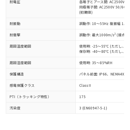
準価格とは異なる場合があることをご
耐電圧
各端子とアース間: AC2500V 50/
類(PBB) 1000ppm以下、ポリ臭化ジフェニルエーテル類
Cr(Ⅵ)(六価クロム) : 1000ppm、 PBBs(ポリ臭化ビフェ
とります。
了承ください。
同極端子間: AC2500V 50/60
(PBDE) 1000ppm以下、フタル酸ビス(2-エチルヘキシ
○
一定数以上の在庫あり
ニル類) : 1000ppm、 PBDEs(ポリ臭化ジフェニルエーテ
当社は規制貨物を破棄する場合は、完
(初期値)
ル) (DEHP)(別名：DOP) 1000ppm以下、フタル酸ブチ
正式な納期状況および標準価格はお客
ル類) : 1000ppm、
ルベンジル（BBP） 1000ppm以下、フタル酸ジブチル
全に破砕するなど、違法に輸出されな
DBP(フタル酸ジブチル) : 1000ppm、 DIBP(フタル酸ジ
様のお取引先、またはお客様担当のオ
（DBP） 1000ppm以下、フタル酸ジイソブチル
イソブチル) : 1000ppm、 BBP(フタル酸ブチルベンジ
△
一定数には満たないが在庫あり
いよう必要な手段を講じます。
耐振動
誤動作: 10～55Hz 複振幅 1.
ムロン制御機器販売店・当社販売員に
(DIBP) 1000ppm以下
ル) : 1000ppm、
当社は貴社製品を、核兵器、ミサイ
但し、RoHS指令で産業用監視および制御機器に対する
DEHP(フタル酸ビス(2-エチルヘキシル)) : 1000ppm
ご相談ください。
適用除外項目は除く。
2
耐衝撃
誤動作: 最大1000m/s
(接点開
ル、化学兵器、生物兵器またはその他
－
在庫なし(最新の在庫状況につ
オムロン制御機器販売店や当社販売拠
フタル酸エステル類の４物質については閾値を超える意
武器並びにこれらの製造装置等に一切
いては、お客様のお取引先、ま
図的な使用がないことを確認しています。
点は「
販売ネットワーク
」をご確認
周囲温度範囲
使用時: -25～55℃ (ただし
※2 環境保護使用期限
使用いたしません。
たはお客様担当のオムロン制御
ください。
保存時: -40～80℃ (ただし
当社は、貴社製品を第三者に販売する
機器販売店・当社販売員にご確
在庫状況および標準価格結果を当社の
※2 対応予定月
「ｅ」：有害物質（10物質）のすべてが基
場合は、上記1、2および3の内容を当
認ください)
事前の承諾なく第三者に漏洩または開
周囲湿度範囲
使用時: 35～85%RH
準値以下であることを示します。
該第三者に通知します。また当社は、
示しないようお願いします。
部品在庫の切り替え状況などにより、予定
「10」：通常の使用状況下において有害物
販売先および販売に係わる関係者が違
マイパーツ機能（部品リスト作成サー
保護構造
パネル前面: IP66、NEMA4X, N
空
受注生産機種、また在庫状況の
月が前後することがあります。
質が外部に漏えいし、環境に深刻な影響を
法に輸出するおそれがある場合は、取
ビス）をご利用いただくには、I-Web
白
情報を公開していない機種
及ぼさない年数を意味します。
り引きをいたしません。
感電保護クラス
Class II
メンバーズにご登録されている必要が
「－」：未確認です。当社販売部門へお問
あります。
い合わせください。
PTI（トラッキング特性）
175
お客様が当ウェブサイト上で当社にご
※3 非含有証明書ダウンロード
登録された部品リストについて、当社
汚染度
3 (EN60947-5-1)
および当社の共同利用者が、当社の製
下記の非含有証明書をダウンロードするこ
品・サービスに関するお客様との取
とができます。
合意する
キャンセル
引・商談に必要な範囲で利用すること
をご了承ください。