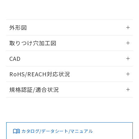
EU RoHS指令（10物質）の非含有証明書
※当社の共同利用者とは、
"個人情報
51物質の非含有証明書（当社基準）
の共同利用に関して"
の「1.共同利
※本証明書は発行日時点で非含有を証明す
用者の範囲」に記載されている法人を
るもので、過去に遡って非含有を証明する
指します。
外形図
ものではありません。
また、RoHS指令のフタル酸エステル類４
情報更新：2026/05/21
取りつけ穴加工図
物質の対応では、対応完了までの期間は出
荷製品に未対応品が混在することから備考
情報更新：2026/05/21
欄に対応日を記載しておりました。
CAD
既に当社にて対応品への在庫切替を完了
していることから、特段のことがない限
ログイン/会員登録いただくと、CADデータをダウンロー
RoHS/REACH対応状況
り、2022年1月12日より割愛しておりま
ドすることができます。
す。
情報更新：2026/7/29
規格認証/適合状況
ログイン/会員登録
EU RoHS
注意事項・凡例
UL認証
CSA認証
CEマーキング
Yes
Yes
Yes
対応状況
対応予定月
※1
※2
ダウンロードデータをご利用いただく前に、以下を必ずお読
みください。
カタログ/データシート/マニュアル
対応済み
ソフトウェアの使用条件