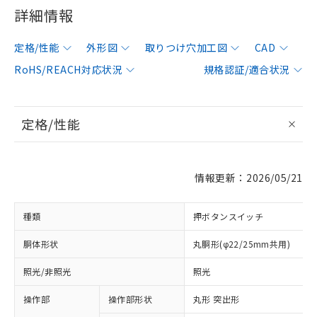
詳細情報
定格/性能
外形図
取りつけ穴加工図
CAD
RoHS/REACH対応状況
規格認証/適合状況
定格/性能
情報更新：2026/05/21
種類
押ボタンスイッチ
胴体形状
丸胴形(φ22/25mm共用)
照光/非照光
照光
操作部
操作部形状
丸形 突出形