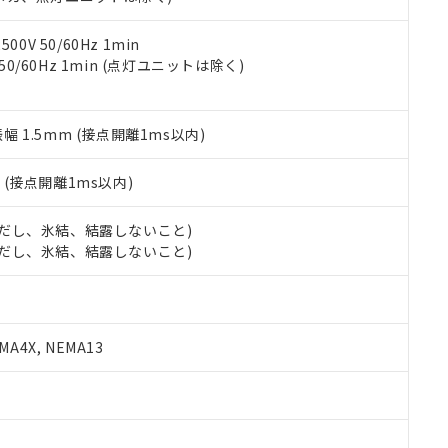
令のフタル酸エステル類４物質の対応では、対応完了までの期間は出
備考欄に対応日を記載しておりました。
品への在庫切替を完了していることから、特段のことがない限り、20
0V 50/60Hz 1min
す。
 50/60Hz 1min (点灯ユニットは除く)
振幅 1.5mm (接点開離1ms以内)
2
(接点開離1ms以内)
 (ただし、氷結、結露しないこと)
 (ただし、氷結、結露しないこと)
A4X, NEMA13