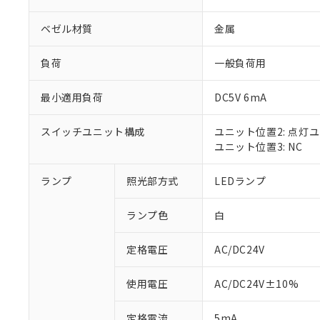
ベゼル材質
金属
負荷
一般負荷用
最小適用負荷
DC5V 6mA
スイッチユニット構成
ユニット位置2: 点灯
ユニット位置3: NC
ランプ
照光部方式
LEDランプ
※1 対応状況
ランプ色
白
対応済み：EU
対応予定：EU R
対応予定なし：EU
定格電圧
AC/DC24V
調査・確認中：EU
ご利用条件
非該当品：ライセ
使用電圧
AC/DC24V±10%
※1 中国RoHS
仕入先様の事情に
があります。
以下の条件をお読
定格電流
5mA
「○」：最大均質