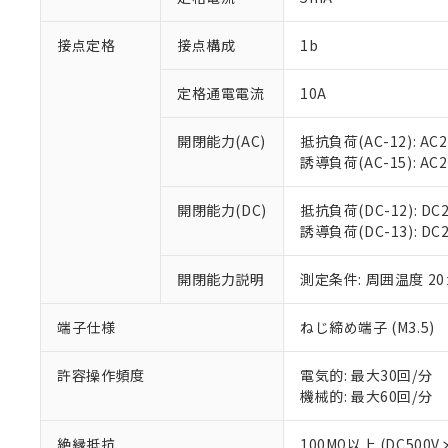
「×」：最大均質
本サービスは
当社は、これ
*EU RoHS指令（10物
「－」：未確認で
鉛(Pb) 1000ppm以下、
接点定格
接点構成
1b
くものです。
う）を輸出ま
記
説明
六価クロム(Cr(Ⅵ)) 1
当社制御機器
などの必要な
フタル酸ビス(2-エチルヘ
号
*中国RoHS10物質の基準値 
ル（DBP） 1000ppm
在庫状況およ
当社は規制貨
定格通電電流
10A
Pb(鉛) :1000ppm、 Hg
但し、RoHS指令で産
のであり、閲
ます。
Cr(Ⅵ)(六価クロム) : 
フタル酸エステル類の４
○
一定数以
DBP(フタル酸ジブチル) :
い。
当社は貴社製
開閉能力(AC)
抵抗負荷(AC-12): AC24
DEHP(フタル酸ビス(2-エ
正式な納期状
置等に一切使
誘導負荷(AC-15): AC24V
当社販売員に
※2 対応予定月
△
一定数に
当社は、貴社
オムロン制御
また当社は、
※2 環境保護使
開閉能力(DC)
抵抗負荷(DC-12): DC24
在庫状況およ
部品在庫の切り替
たしません。
－
在庫なし
誘導負荷(DC-13): DC24
す。
「ｅ」：有害物質
機器販売
マイパーツ機
「10」：通常の
ている必要が
開閉能力説明
測定条件: 周囲温度 2
味します。
空
受注生産
お客様が当ウ
※3 非含有証明
「－」：未確認で
白
が、当社の製
端子仕様
ねじ締め端子 (M3.5)
さい。
下記の非含有証明
※当社の共同
許容操作頻度
電気的: 最大30回/分
いる法人を指
EU RoHS指令（
機械的: 最大60回/分
51物質の非含有証
※本証明書は発行
絶縁抵抗
100MΩ以上 (DC5