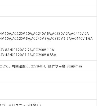
材料含有率が中国RoHSの基準値を超えていることを示します。
、当社制御機器事業取扱商品の当社在庫状況および標準価格(税抜)
ら貴社製品のうち、外国為替および外国貿易法に定める商品（以下｢
質）：
す。当社販売部門へお問い合わせください。
 水銀(Hg) 1000ppm以下、 カドミウム(Cd) 100ppm以下、
たは国外への提供する場合は、日本国政府の輸出許可(または役務取
000ppm以下、ポリ臭化ビフェニル類(PBB) 1000ppm以下、ポリ臭化ジフェニルエーテル類(P
事業取扱商品の中には、本サービスの対象外となる商品もあること
手続きをとります。
キシル) (DEHP)(別名：DOP) 1000ppm以下、フタル酸ブチルベンジル（BBP） 100
(GB/T26572)：
以下、フタル酸ジイソブチル (DIBP) 1000ppm以下
び標準価格照会結果は、記載している更新日時点での社内データに
物を破棄する場合は、完全に破砕するなど、違法に輸出されないよ
(水銀) : 1000ppm、 Cd(カドミウム) : 100ppm、
業用監視および制御機器に対する適用除外項目は除く。
覧された時点での実際の在庫および標準価格とは異なる場合がある
1000ppm、 PBBs(ポリ臭化ビフェニル類) : 1000ppm、 PBDEs(ポリ臭化ジフェニルエーテル類
物質については閾値を超える意図的な使用がないことを確認しています。
上の在庫あり
 1000ppm、 DIBP(フタル酸ジイソブチル) : 1000ppm、 BBP(フタル酸ブチルベンジル) :
品を、核兵器、ミサイル、化学兵器、生物兵器またはその他武器並
V 10A/AC120V 10A/AC240V 6A/AC380V 2A/AC440V 2A
チルヘキシル)) : 1000ppm
況および標準価格はお客様のお取引先、またはお客様担当のオムロ
用いたしません。
 10A/AC120V 6A/AC240V 3A/AC380V 1.9A/AC440V 1.6A
ご相談ください。
は満たないが在庫あり
製品を第三者に販売する場合は、上記1、2および3の内容を当該第
機器販売店や当社販売拠点は「
販売ネットワーク
」をご確認くだ
販売先および販売に係わる関係者が違法に輸出するおそれがある場
用期限
V 8A/DC120V 2.2A/DC240V 1.1A
び標準価格結果を当社の事前の承諾なく第三者に漏洩または開示し
え状況などにより、予定月が前後することがあります。
(最新の在庫状況については、お客様のお取引先、またはお客様担当
V 4A/DC120V 1.1A/DC240V 0.55A
（10物質）のすべてが基準値以下であることを示します。
店・当社販売員にご確認ください)
能（部品リスト作成サービス）をご利用いただくには、I-Webメン
使用状況下において有害物質が外部に漏えいし、環境に深刻な影響を
あります。
0±2℃、周囲湿度 65±5%RH、操作ひん度 30回/min
機種、また在庫状況の情報を公開していない機種
ェブサイト上で当社にご登録された部品リストについて、当社およ
書ダウンロード
す。当社販売部門へお問い合わせください。
品・サービスに関するお客様との取引・商談に必要な範囲で利用す
合意する
キャンセル
書をダウンロードすることができます。
利用者とは、
"個人情報の共同利用に関して"
の「1.共同利用者の
します。
10物質）の非含有証明書
明書（当社基準）
日時点で非含有を証明するもので、過去に遡って非含有を証明するも
00Vメガ、点灯ユニットは除く)