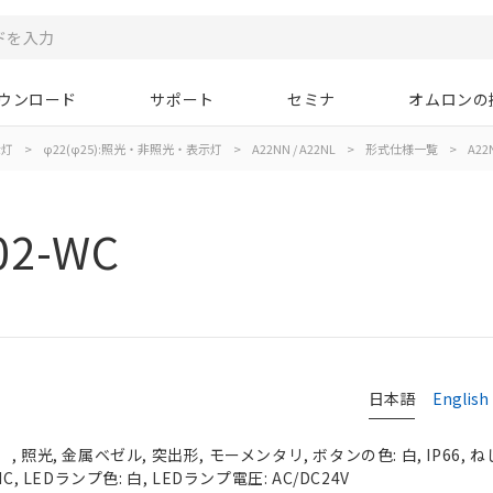
ウンロード
サポート
セミナ
オムロンの
示灯
>
φ22(φ25):照光・非照光・表示灯
>
A22NN / A22NL
>
形式仕様一覧
>
A22
02-WC
日本語
English
照光, 金属ベゼル, 突出形, モーメンタリ, ボタンの色: 白, IP66, ね
, LEDランプ色: 白, LEDランプ電圧: AC/DC24V