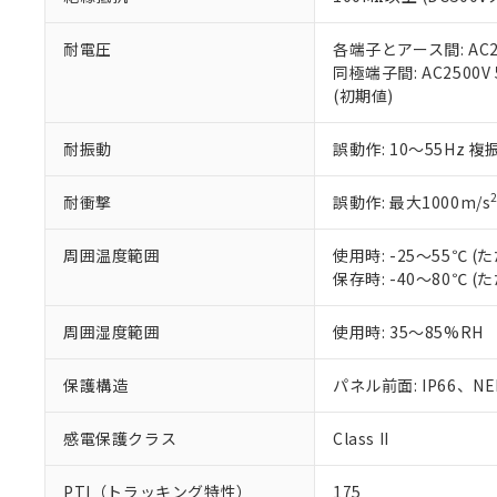
また、RoHS指
混在することから
既に当社にて対応
耐電圧
各端子とアース間: AC250
り割愛しておりま
同極端子間: AC2500V
(初期値)
耐振動
誤動作: 10～55Hz 複
耐衝撃
誤動作: 最大1000m/s
周囲温度範囲
使用時: -25～55℃
保存時: -40～80℃
周囲湿度範囲
使用時: 35～85%RH
保護構造
パネル前面: IP66、NEM
感電保護クラス
Class II
PTI（トラッキング特性）
175