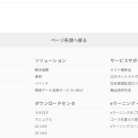
CCC認証
電波法
みください。
Yes
N/A
非含有証明書
※3
ページ先頭へ戻る
ダウンロードはこちら
型式承認
NK型式承認
ABS型式承認
韓国
（日本
（アメリカ
ソリューション
サービスサポ
舶規格）
船舶規格）
船舶規格）
解決提案
テスト機貸出
事例
ロボティクスサ
No
No
イベント
日本語相談窓口
現場データ活用サービスi-BELT
輸出該非判定
I)
PBBs
PBDEs
DBP
ダウンロードセンタ
eラーニング
この製品の規格認証/適合
その他の認証はこちらのページからご
カタログ
eラーニングのご
マニュアル
コースを選んで受
O
O
O
2D CAD
eラーニングコー
3D CAD