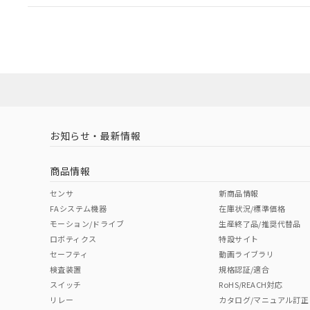
EU RoHS
注意事項・凡例
UL認証
CSA認証
CEマーキング
ダウンロードデータをご利用いただく前に、以下を必ずお読
Yes
Yes
Yes
対応状況
対応予定月
※1
※2
ソフトウェアの使用条件
対応済み
LR型式承認
DNV型式承認
BV型式承認
KR
（イギリス
（ノルウェー
（フランス
（
お知らせ・最新情報
中国 RoHS
注意事項・凡例
船舶規格）
船舶規格）
船舶規格）
船
商品情報
No
No
No
No
中国 RoHS表
※1 ※2
センサ
新商品情報
FAシステム機器
在庫状況/標準価格
Pb
Hg
Cd
Cr(V
モーション/ドライブ
生産終了品/推奨代替品
ロボティクス
特設サイト
セーフティ
動画ライブラリ
検査装置
規格認証/適合
X
O
O
O
スイッチ
RoHS/REACH対応
リレー
カタログ/マニュアル訂正