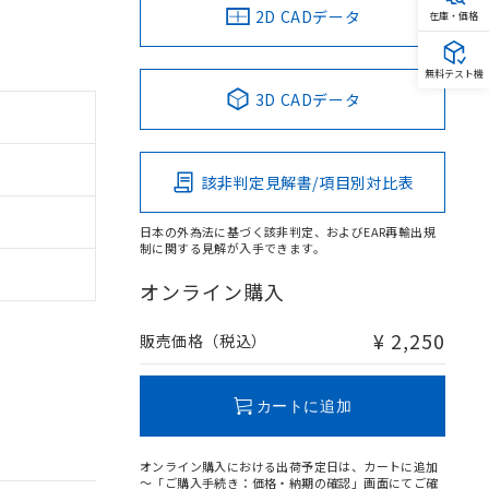
2D CADデータ
在庫・価格
無料テスト機
3D CADデータ
該非判定見解書/項目別対比表
日本の外為法に基づく該非判定、およびEAR再輸出規
制に関する見解が入手できます。
オンライン購入
¥ 2,250
販売価格（税込）
カートに追加
オンライン購入における出荷予定日は、カートに追加
～「ご購入手続き：価格・納期の確認」画面にてご確