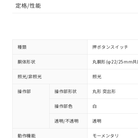
定格/性能
種類
押ボタンスイッチ
胴体形状
丸胴形(φ22/25mm共
照光/非照光
照光
操作部
操作部形状
丸形 突出形
操作部色
白
透明/不透明
透明
動作機能
モーメンタリ