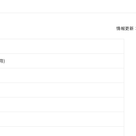
情報更新：2
用)