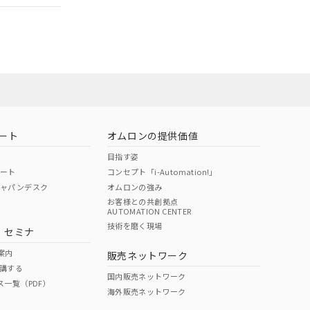
ート
オムロンの提供価値
目指す姿
ポート
コンセプト「i-Automation!」
ジャパンデスク
オムロンの強み
お客様との共創拠点
AUTOMATION CENTER
DIBP
BBP
DEHP
環境保護
技術を磨く現場
・セミナ
状況ページへ
使用期限
検索ください
案内
販売ネットワーク
講する
O
O
O
10
国内販売ネットワーク
ス一覧（PDF）
海外販売ネットワーク