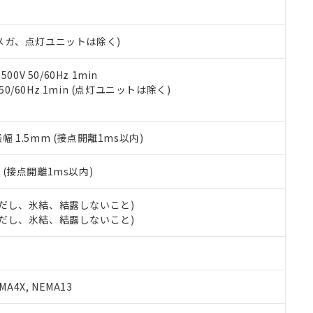
日時点で非含有を証明するもので、過去に遡って非含有を証明するも
令のフタル酸エステル類４物質の対応では、対応完了までの期間は出
備考欄に対応日を記載しておりました。
00Vメガ、点灯ユニットは除く)
品への在庫切替を完了していることから、特段のことがない限り、20
す。
0V 50/60Hz 1min
 50/60Hz 1min (点灯ユニットは除く)
振幅 1.5mm (接点開離1ms以内)
2
(接点開離1ms以内)
 (ただし、氷結、結露しないこと)
 (ただし、氷結、結露しないこと)
A4X, NEMA13