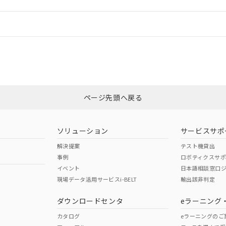
情報更新：
ログイン/会員登録
合状況については、「カスタマーサポートセンタ お客様相談室」または貴社
みください。
非含有証明書
※3
ページ先頭へ戻る
ダウンロードはこちら
ソリューション
サービスサポ
解決提案
テスト機貸出
事例
ロボティクスサ
イベント
日本語相談窓口
現場データ活用サービスi-BELT
輸出該非判定
I)
PBBs
PBDEs
DBP
ダウンロードセンタ
eラーニング
カタログ
eラーニングのご