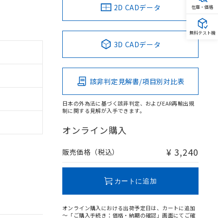
2D CADデータ
在庫・価格
無料テスト機
3D CADデータ
該非判定見解書/項目別対比表
日本の外為法に基づく該非判定、およびEAR再輸出規
制に関する見解が入手できます。
オンライン購入
¥ 3,240
販売価格（税込）
カートに追加
オンライン購入における出荷予定日は、カートに追加
～「ご購入手続き：価格・納期の確認」画面にてご確