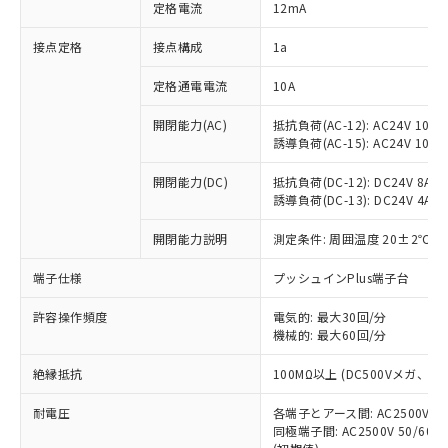
対応済み：EU RoHS指令（10物質）の
定格電流
12mA
非含有に対応した製品が提供可能な商品で
す。
接点定格
接点構成
1a
対応予定：EU RoHS指令（10物質）の非含
ご利用条件
有に対応した製品に切り替える予定のある
定格通電電流
10A
商品です。
開閉能力(AC)
抵抗負荷(AC-12): AC24V 10A/A
対応予定なし：EU RoHS指令（10物質）の
以下の条件をお読みいただき、同意のうえ
誘導負荷(AC-15): AC24V 10A/AC
非含有に非対応の商品で、対応品を出す予
ご利用ください。
定はありません。
開閉能力(DC)
抵抗負荷(DC-12): DC24V 8A/DC
調査・確認中：EU RoHS指令（10物質）の
本サービスは、当社制御機器事業取扱
誘導負荷(DC-13): DC24V 4A/DC
※1 中国RoHS○×表
非含有の対応状況を調査中または確認中の
商品の当社在庫状況および標準価格
商品です。
開閉能力説明
測定条件: 周囲温度 20±2℃、
(税抜)を提供させていただくもので
「○」：最大均質材料含有率が中国RoHSの
非該当品：ライセンス料など無形物で、有
す。
基準値以下であることを示します。
害物質有無と関係のない商品です。
端子仕様
プッシュインPlus端子台
当社制御機器事業取扱商品の中には、
「×」：最大均質材料含有率が中国RoHSの
仕入先様の事情により、非含有部品として
本サービスの対象外となる商品もある
基準値を超えていることを示します。
いたものが、含有品と判明した場合などや
許容操作頻度
電気的: 最大30回/分
当社は、これら貴社製品のうち、外国
ことをご了承ください。
「－」：未確認です。当社販売部門へお問
機械的: 最大60回/分
むを得ず変更することがあります。
為替および外国貿易法に定める商品
在庫状況および標準価格照会結果は、
い合わせください。
（以下｢規制貨物等」という）を輸出
記載している更新日時点での社内デー
絶縁抵抗
100MΩ以上 (DC500Vメガ、
*EU RoHS指令（10物質）：
または国外への提供する場合は、日本
記
タに基づき作成されるものであり、閲
説明
鉛(Pb) 1000ppm以下、 水銀(Hg) 1000ppm以下、 カド
*中国RoHS10物質の基準値 (GB/T26572)：
国政府の輸出許可(または役務取引許
号
覧された時点での実際の在庫および標
ミウム(Cd) 100ppm以下、
耐電圧
Pb(鉛) :1000ppm、 Hg(水銀) : 1000ppm、 Cd(カドミウ
各端子とアース間: AC2500V 50/
可)を取得するなどの必要な手続きを
六価クロム(Cr(Ⅵ)) 1000ppm以下、ポリ臭化ビフェニル
ム) : 100ppm、
準価格とは異なる場合があることをご
同極端子間: AC2500V 50/60
類(PBB) 1000ppm以下、ポリ臭化ジフェニルエーテル類
Cr(Ⅵ)(六価クロム) : 1000ppm、 PBBs(ポリ臭化ビフェ
とります。