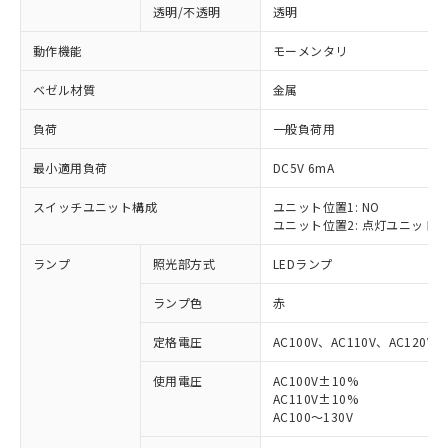
透明/不透明
透明
動作機能
モーメンタリ
ベゼル材質
金属
負荷
一般負荷用
最小適用負荷
DC5V 6mA
スイッチユニット構成
ユニット位置1: NO
ユニット位置2: 点灯ユニット
ランプ
照光部方式
LEDランプ
ランプ色
赤
定格電圧
AC100V、AC110V、AC120V
使用電圧
AC100V±10%
AC110V±10%
※1 対応状況
AC100～130V