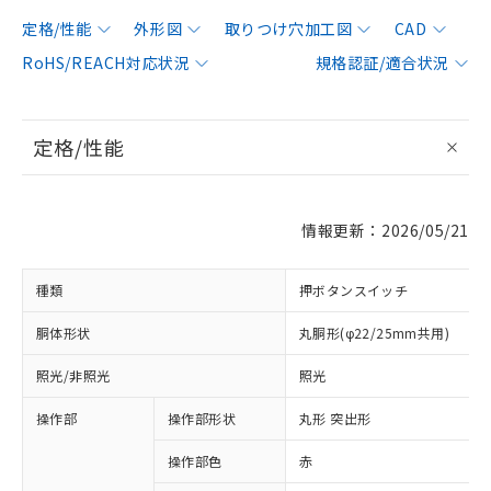
定格/性能
外形図
取りつけ穴加工図
CAD
RoHS/REACH対応状況
規格認証/適合状況
定格/性能
情報更新：2026/05/21
種類
押ボタンスイッチ
胴体形状
丸胴形(φ22/25mm共用)
照光/非照光
照光
操作部
操作部形状
丸形 突出形
操作部色
赤