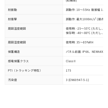
(初期値)
了承ください。
(PBDE) 1000ppm以下、フタル酸ビス(2-エチルヘキシ
○
一定数以上の在庫あり
ニル類) : 1000ppm、 PBDEs(ポリ臭化ジフェニルエーテ
当社は規制貨物を破棄する場合は、完
ル) (DEHP)(別名：DOP) 1000ppm以下、フタル酸ブチ
正式な納期状況および標準価格はお客
ル類) : 1000ppm、
ルベンジル（BBP） 1000ppm以下、フタル酸ジブチル
全に破砕するなど、違法に輸出されな
耐振動
DBP(フタル酸ジブチル) : 1000ppm、 DIBP(フタル酸ジ
誤動作: 10～55Hz 複振幅 1.
様のお取引先、またはお客様担当のオ
（DBP） 1000ppm以下、フタル酸ジイソブチル
イソブチル) : 1000ppm、 BBP(フタル酸ブチルベンジ
△
一定数には満たないが在庫あり
いよう必要な手段を講じます。
ムロン制御機器販売店・当社販売員に
(DIBP) 1000ppm以下
ル) : 1000ppm、
2
耐衝撃
誤動作: 最大1000m/s
(接点開
当社は貴社製品を、核兵器、ミサイ
但し、RoHS指令で産業用監視および制御機器に対する
DEHP(フタル酸ビス(2-エチルヘキシル)) : 1000ppm
ご相談ください。
適用除外項目は除く。
ル、化学兵器、生物兵器またはその他
－
在庫なし(最新の在庫状況につ
オムロン制御機器販売店や当社販売拠
フタル酸エステル類の４物質については閾値を超える意
周囲温度範囲
使用時: -25～55℃ (ただし
武器並びにこれらの製造装置等に一切
いては、お客様のお取引先、ま
図的な使用がないことを確認しています。
点は「
販売ネットワーク
」をご確認
保存時: -40～80℃ (ただし
※2 環境保護使用期限
使用いたしません。
たはお客様担当のオムロン制御
ください。
当社は、貴社製品を第三者に販売する
機器販売店・当社販売員にご確
在庫状況および標準価格結果を当社の
周囲湿度範囲
使用時: 35～85%RH
※2 対応予定月
「ｅ」：有害物質（10物質）のすべてが基
場合は、上記1、2および3の内容を当
認ください)
事前の承諾なく第三者に漏洩または開
準値以下であることを示します。
該第三者に通知します。また当社は、
示しないようお願いします。
保護構造
パネル前面: IP66、NEMA4X, N
部品在庫の切り替え状況などにより、予定
「10」：通常の使用状況下において有害物
販売先および販売に係わる関係者が違
マイパーツ機能（部品リスト作成サー
空
受注生産機種、また在庫状況の
月が前後することがあります。
質が外部に漏えいし、環境に深刻な影響を
法に輸出するおそれがある場合は、取
感電保護クラス
Class II
ビス）をご利用いただくには、I-Web
白
情報を公開していない機種
及ぼさない年数を意味します。
り引きをいたしません。
メンバーズにご登録されている必要が
「－」：未確認です。当社販売部門へお問
PTI（トラッキング特性）
175
あります。
い合わせください。
お客様が当ウェブサイト上で当社にご
※3 非含有証明書ダウンロード
汚染度
3 (EN60947-5-1)
登録された部品リストについて、当社
および当社の共同利用者が、当社の製
下記の非含有証明書をダウンロードするこ
品・サービスに関するお客様との取
とができます。
合意する
キャンセル
引・商談に必要な範囲で利用すること
をご了承ください。
EU RoHS指令（10物質）の非含有証明書
※当社の共同利用者とは、
"個人情報