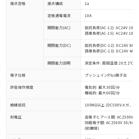
非含有に対応した製品が提供可能な商品で
接点定格
接点構成
1a
す。
対応予定：EU RoHS指令（10物質）の非含
定格通電電流
10A
ご利用条件
有に対応した製品に切り替える予定のある
商品です。
開閉能力(AC)
抵抗負荷(AC-12): AC24V 10A/A
誘導負荷(AC-15): AC24V 10A/AC
対応予定なし：EU RoHS指令（10物質）の
以下の条件をお読みいただき、同意のうえ
非含有に非対応の商品で、対応品を出す予
ご利用ください。
開閉能力(DC)
抵抗負荷(DC-12): DC24V 8A/DC
定はありません。
誘導負荷(DC-13): DC24V 4A/DC
調査・確認中：EU RoHS指令（10物質）の
本サービスは、当社制御機器事業取扱
※1 中国RoHS○×表
非含有の対応状況を調査中または確認中の
商品の当社在庫状況および標準価格
開閉能力説明
測定条件: 周囲温度 20±2℃、
商品です。
(税抜)を提供させていただくもので
「○」：最大均質材料含有率が中国RoHSの
非該当品：ライセンス料など無形物で、有
端子仕様
プッシュインPlus端子台
す。
基準値以下であることを示します。
害物質有無と関係のない商品です。
当社制御機器事業取扱商品の中には、
「×」：最大均質材料含有率が中国RoHSの
仕入先様の事情により、非含有部品として
許容操作頻度
電気的: 最大30回/分
本サービスの対象外となる商品もある
基準値を超えていることを示します。
いたものが、含有品と判明した場合などや
機械的: 最大60回/分
当社は、これら貴社製品のうち、外国
ことをご了承ください。
「－」：未確認です。当社販売部門へお問
むを得ず変更することがあります。
為替および外国貿易法に定める商品
在庫状況および標準価格照会結果は、
い合わせください。
絶縁抵抗
100MΩ以上 (DC500Vメガ、
（以下｢規制貨物等」という）を輸出
記載している更新日時点での社内デー
*EU RoHS指令（10物質）：
または国外への提供する場合は、日本
記
タに基づき作成されるものであり、閲
説明
耐電圧
鉛(Pb) 1000ppm以下、 水銀(Hg) 1000ppm以下、 カド
各端子とアース間: AC2500V 50/
*中国RoHS10物質の基準値 (GB/T26572)：
国政府の輸出許可(または役務取引許
号
覧された時点での実際の在庫および標
ミウム(Cd) 100ppm以下、
Pb(鉛) :1000ppm、 Hg(水銀) : 1000ppm、 Cd(カドミウ
同極端子間: AC2500V 50/60
可)を取得するなどの必要な手続きを
六価クロム(Cr(Ⅵ)) 1000ppm以下、ポリ臭化ビフェニル
ム) : 100ppm、
準価格とは異なる場合があることをご
(初期値)
類(PBB) 1000ppm以下、ポリ臭化ジフェニルエーテル類
Cr(Ⅵ)(六価クロム) : 1000ppm、 PBBs(ポリ臭化ビフェ
とります。
了承ください。
(PBDE) 1000ppm以下、フタル酸ビス(2-エチルヘキシ
○
一定数以上の在庫あり
ニル類) : 1000ppm、 PBDEs(ポリ臭化ジフェニルエーテ