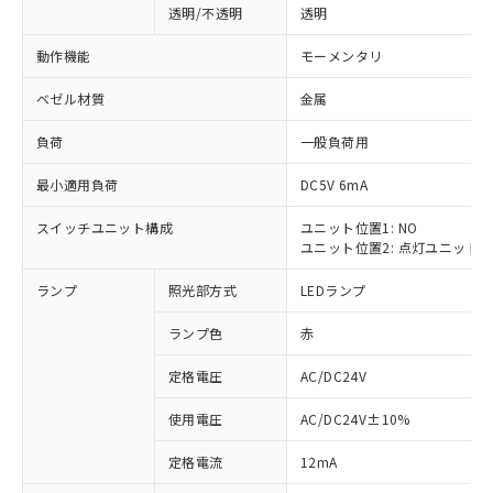
透明/不透明
透明
動作機能
モーメンタリ
ベゼル材質
金属
負荷
一般負荷用
最小適用負荷
DC5V 6mA
スイッチユニット構成
ユニット位置1: NO
ユニット位置2: 点灯ユニット
ランプ
照光部方式
LEDランプ
ランプ色
赤
定格電圧
AC/DC24V
使用電圧
AC/DC24V±10%
※1 対応状況
定格電流
12mA
対応済み：EU RoHS指令（10物質）の