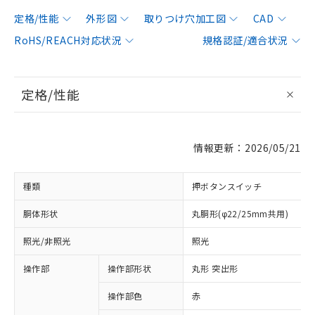
定格/性能
外形図
取りつけ穴加工図
CAD
RoHS/REACH対応状況
規格認証/適合状況
定格/性能
情報更新：2026/05/21
種類
押ボタンスイッチ
胴体形状
丸胴形(φ22/25mm共用)
照光/非照光
照光
操作部
操作部形状
丸形 突出形
操作部色
赤