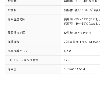
当社は規制貨物を破棄する場合は、完
耐振動
ル) (DEHP)(別名：DOP) 1000ppm以下、フタル酸ブチ
誤動作: 10～55Hz 複振幅 1.
正式な納期状況および標準価格はお客
ル類) : 1000ppm、
ルベンジル（BBP） 1000ppm以下、フタル酸ジブチル
全に破砕するなど、違法に輸出されな
DBP(フタル酸ジブチル) : 1000ppm、 DIBP(フタル酸ジ
様のお取引先、またはお客様担当のオ
（DBP） 1000ppm以下、フタル酸ジイソブチル
イソブチル) : 1000ppm、 BBP(フタル酸ブチルベンジ
△
一定数には満たないが在庫あり
いよう必要な手段を講じます。
2
耐衝撃
誤動作: 最大1000m/s
(接点開
ムロン制御機器販売店・当社販売員に
(DIBP) 1000ppm以下
ル) : 1000ppm、
当社は貴社製品を、核兵器、ミサイ
但し、RoHS指令で産業用監視および制御機器に対する
DEHP(フタル酸ビス(2-エチルヘキシル)) : 1000ppm
ご相談ください。
適用除外項目は除く。
周囲温度範囲
使用時: -25～55℃ (ただし
ル、化学兵器、生物兵器またはその他
－
在庫なし(最新の在庫状況につ
オムロン制御機器販売店や当社販売拠
フタル酸エステル類の４物質については閾値を超える意
保存時: -40～80℃ (ただし
武器並びにこれらの製造装置等に一切
いては、お客様のお取引先、ま
図的な使用がないことを確認しています。
点は「
販売ネットワーク
」をご確認
※2 環境保護使用期限
使用いたしません。
たはお客様担当のオムロン制御
ください。
周囲湿度範囲
使用時: 35～85%RH
当社は、貴社製品を第三者に販売する
機器販売店・当社販売員にご確
在庫状況および標準価格結果を当社の
※2 対応予定月
「ｅ」：有害物質（10物質）のすべてが基
場合は、上記1、2および3の内容を当
認ください)
事前の承諾なく第三者に漏洩または開
保護構造
パネル前面: IP66、NEMA4X, N
準値以下であることを示します。
該第三者に通知します。また当社は、
示しないようお願いします。
部品在庫の切り替え状況などにより、予定
「10」：通常の使用状況下において有害物
販売先および販売に係わる関係者が違
マイパーツ機能（部品リスト作成サー
感電保護クラス
Class II
空
受注生産機種、また在庫状況の
月が前後することがあります。
質が外部に漏えいし、環境に深刻な影響を
法に輸出するおそれがある場合は、取
ビス）をご利用いただくには、I-Web
白
情報を公開していない機種
及ぼさない年数を意味します。
り引きをいたしません。
PTI（トラッキング特性）
175
メンバーズにご登録されている必要が
「－」：未確認です。当社販売部門へお問
あります。
い合わせください。
汚染度
3 (EN60947-5-1)
お客様が当ウェブサイト上で当社にご
※3 非含有証明書ダウンロード
登録された部品リストについて、当社
および当社の共同利用者が、当社の製
下記の非含有証明書をダウンロードするこ
品・サービスに関するお客様との取
とができます。
合意する
キャンセル
引・商談に必要な範囲で利用すること
をご了承ください。
EU RoHS指令（10物質）の非含有証明書
※当社の共同利用者とは、
"個人情報
51物質の非含有証明書（当社基準）