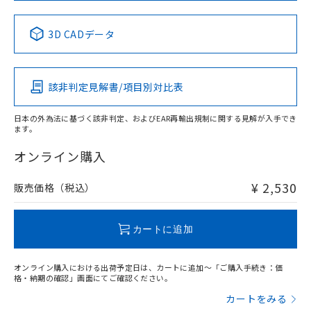
中国 RoHS表
※1 ※2
3D CADデータ
Pb
Hg
Cd
Cr(VI)
該非判定見解書/項目別対比表
X
O
O
O
日本の外為法に基づく該非判定、およびEAR再輸出規制に関する見解が入手でき
ます。
"対応済み"や非含有の記載がされた商品であっても、流通
在庫等で未対応品が混在する可能性があります。
オンライン購入
非含有品が必要な際は、弊社営業部門もしくは販売店へお
問い合わせください。
¥ 2,530
販売価格（税込）
この製品のRoHS/REACH対応状況ページへ
カートに追加
オンライン購入における出荷予定日は、カートに追加～「ご購入手続き：価
格・納期の確認」画面にてご確認ください。
カートをみる