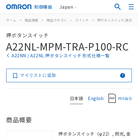
制御機器
Japan
ホーム
>
商品情報
>
商品カテゴリ
>
スイッチ
>
押ボタンスイッチ/表示灯
押ボタンスイッチ
A22NL-MPM-TRA-P100-RC
A22NN / A22NL 押ボタンスイッチ 形式仕様一覧
マイリストに追加
日本語
English
PDF出力
商品概要
押ボタンスイッチ（φ22）, 照光, 金