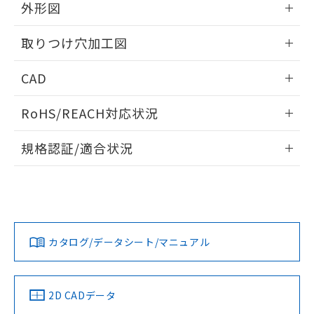
の共同利用に関して"
の「1.共同利
外形図
※本証明書は発行日時点で非含有を証明す
用者の範囲」に記載されている法人を
るもので、過去に遡って非含有を証明する
指します。
情報更新：2026/05/21
ものではありません。
取りつけ穴加工図
また、RoHS指令のフタル酸エステル類４
物質の対応では、対応完了までの期間は出
情報更新：2026/05/21
CAD
荷製品に未対応品が混在することから備考
欄に対応日を記載しておりました。
ログイン/会員登録いただくと、CADデータをダウンロー
RoHS/REACH対応状況
既に当社にて対応品への在庫切替を完了
ドすることができます。
していることから、特段のことがない限
情報更新：2026/7/29
り、2022年1月12日より割愛しておりま
規格認証/適合状況
す。
ログイン/会員登録
EU RoHS
注意事項・凡例
A22NL-MPM-TRA-P100-RCについての規格認証/適合状況に
ついては、「カスタマーサポートセンタ お客様相談室」また
は貴社担当オムロン営業員または販売店にお問い合わせくだ
対応状況
対応予定月
※1
※2
さい。
ダウンロードデータをご利用いただく前に、以下を必ずお読
みください。
カタログ/データシート/マニュアル
対応済み
ソフトウェアの使用条件
お問い合わせ
中国 RoHS
注意事項・凡例
2D CADデータ