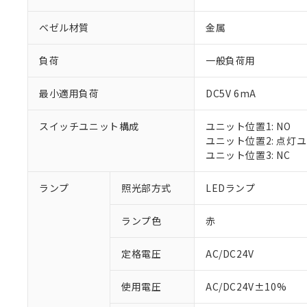
ベゼル材質
金属
負荷
一般負荷用
最小適用負荷
DC5V 6mA
スイッチユニット構成
ユニット位置1: NO
ユニット位置2: 点灯
ユニット位置3: NC
ランプ
照光部方式
LEDランプ
ランプ色
赤
定格電圧
AC/DC24V
※1 対応状況
使用電圧
AC/DC24V±10%
対応済み：EU