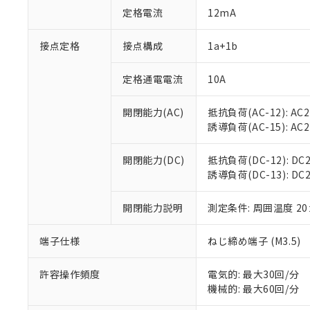
対応予定：EU R
定格電流
12mA
対応予定なし：EU
調査・確認中：EU
ご利用条件
接点定格
接点構成
1a+1b
非該当品：ライセ
※1 中国RoHS
仕入先様の事情に
があります。
定格通電電流
10A
以下の条件をお読
「○」：最大均質
「×」：最大均質
本サービスは
当社は、これ
*EU RoHS指令（10物
開閉能力(AC)
抵抗負荷(AC-12): AC24
「－」：未確認で
鉛(Pb) 1000ppm以下、
くものです。
う）を輸出ま
誘導負荷(AC-15): AC24V
記
説明
六価クロム(Cr(Ⅵ)) 1
当社制御機器
などの必要な
フタル酸ビス(2-エチルヘ
号
*中国RoHS10物質の基準値 
ル（DBP） 1000ppm
在庫状況およ
当社は規制貨
Pb(鉛) :1000ppm、 Hg
但し、RoHS指令で産
開閉能力(DC)
抵抗負荷(DC-12): DC24
のであり、閲
ます。
Cr(Ⅵ)(六価クロム) : 
フタル酸エステル類の４
誘導負荷(DC-13): DC24
○
一定数以
DBP(フタル酸ジブチル) :
い。
当社は貴社製
DEHP(フタル酸ビス(2-エ
正式な納期状
置等に一切使
当社販売員に
※2 対応予定月
開閉能力説明
測定条件: 周囲温度 2
△
一定数に
当社は、貴社
オムロン制御
また当社は、
※2 環境保護使
在庫状況およ
部品在庫の切り替
たしません。
端子仕様
ねじ締め端子 (M3.5)
－
在庫なし
す。
「ｅ」：有害物質
機器販売
マイパーツ機
「10」：通常の
許容操作頻度
電気的: 最大30回/分
ている必要が
味します。
機械的: 最大60回/分
空
受注生産
お客様が当ウ
※3 非含有証明
「－」：未確認で
白
が、当社の製