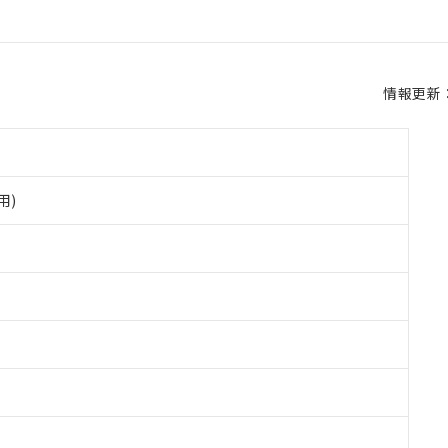
情報更新：2
用)