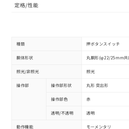
定格/性能
種類
押ボタンスイッチ
胴体形状
丸胴形(φ22/25mm共
照光/非照光
照光
操作部
操作部形状
丸形 突出形
操作部色
赤
透明/不透明
透明
動作機能
モーメンタリ