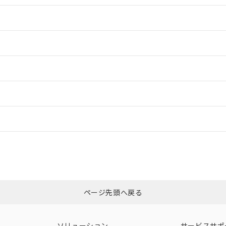
情報更新：2
情報更新：2
ードすることができます。
情報更新：
ログイン/会員登録
CCC認証
電波法
みください。
Yes
N/A
非含有証明書
※3
ページ先頭へ戻る
ダウンロードはこちら
型式承認
NK型式承認
ABS型式承認
韓国
（日本
（アメリカ
ソリューション
サービスサポ