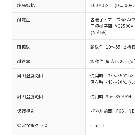
絶縁抵抗
100MΩ以上 (DC5
さい。
下記の非含有証明
※当社の共同
いる法人を指
EU RoHS指令（
耐電圧
各端子とアース間: AC250
51物質の非含有証
同極端子間: AC2500V
※本証明書は発行
(初期値)
また、RoHS指
混在することから
耐振動
誤動作: 10～55Hz 複
既に当社にて対応
り割愛しておりま
耐衝撃
誤動作: 最大1000m/s
周囲温度範囲
使用時: -25～55℃
保存時: -40～80℃
周囲湿度範囲
使用時: 35～85%RH
保護構造
パネル前面: IP66、NEM
感電保護クラス
Class II