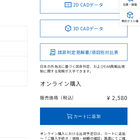
2D CADデータ
在庫・価格
無料テスト機
3D CADデータ
該非判定見解書/項目別対比表
日本の外為法に基づく該非判定、およびEAR再輸出規
制に関する見解が入手できます。
オンライン購入
¥ 2,580
販売価格（税込）
カートに追加
オンライン購入における出荷予定日は、カートに追加
～「ご購入手続き：価格・納期の確認」画面にてご確