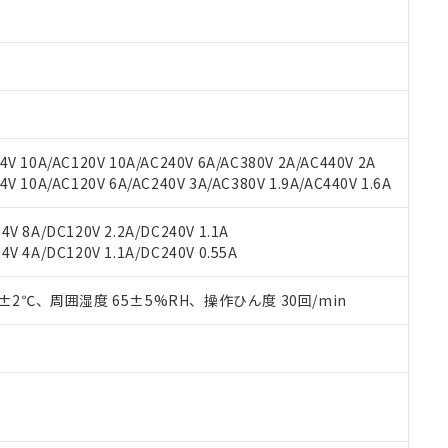
oHS指令（10物質）の非含有に対応した製品に切り替える予定のある
 RoHS指令（10物質）の非含有に非対応の商品で、対応品を出す予
 RoHS指令（10物質）の非含有の対応状況を調査中または確認中の
ンス料など無形物で、有害物質有無と関係のない商品です。
○×表
より、非含有部品としていたものが、含有品と判明した場合などやむ
みいただき、同意のうえご利用ください。
材料含有率が中国RoHSの基準値以下であることを示します。
材料含有率が中国RoHSの基準値を超えていることを示します。
、当社制御機器事業取扱商品の当社在庫状況および標準価格(税抜)
ら貴社製品のうち、外国為替および外国貿易法に定める商品（以下｢
質）：
V 10A/AC120V 10A/AC240V 6A/AC380V 2A/AC440V 2A
す。当社販売部門へお問い合わせください。
 水銀(Hg) 1000ppm以下、 カドミウム(Cd) 100ppm以下、
たは国外への提供する場合は、日本国政府の輸出許可(または役務取
 10A/AC120V 6A/AC240V 3A/AC380V 1.9A/AC440V 1.6A
000ppm以下、ポリ臭化ビフェニル類(PBB) 1000ppm以下、ポリ臭化ジフェニルエーテル類(P
事業取扱商品の中には、本サービスの対象外となる商品もあること
手続きをとります。
キシル) (DEHP)(別名：DOP) 1000ppm以下、フタル酸ブチルベンジル（BBP） 100
(GB/T26572)：
以下、フタル酸ジイソブチル (DIBP) 1000ppm以下
び標準価格照会結果は、記載している更新日時点での社内データに
物を破棄する場合は、完全に破砕するなど、違法に輸出されないよ
(水銀) : 1000ppm、 Cd(カドミウム) : 100ppm、
業用監視および制御機器に対する適用除外項目は除く。
V 8A/DC120V 2.2A/DC240V 1.1A
覧された時点での実際の在庫および標準価格とは異なる場合がある
1000ppm、 PBBs(ポリ臭化ビフェニル類) : 1000ppm、 PBDEs(ポリ臭化ジフェニルエーテル類
物質については閾値を超える意図的な使用がないことを確認しています。
V 4A/DC120V 1.1A/DC240V 0.55A
上の在庫あり
 1000ppm、 DIBP(フタル酸ジイソブチル) : 1000ppm、 BBP(フタル酸ブチルベンジル) :
品を、核兵器、ミサイル、化学兵器、生物兵器またはその他武器並
チルヘキシル)) : 1000ppm
況および標準価格はお客様のお取引先、またはお客様担当のオムロ
用いたしません。
ご相談ください。
0±2℃、周囲湿度 65±5%RH、操作ひん度 30回/min
は満たないが在庫あり
製品を第三者に販売する場合は、上記1、2および3の内容を当該第
機器販売店や当社販売拠点は「
販売ネットワーク
」をご確認くだ
販売先および販売に係わる関係者が違法に輸出するおそれがある場
用期限
び標準価格結果を当社の事前の承諾なく第三者に漏洩または開示し
え状況などにより、予定月が前後することがあります。
(最新の在庫状況については、お客様のお取引先、またはお客様担当
（10物質）のすべてが基準値以下であることを示します。
店・当社販売員にご確認ください)
能（部品リスト作成サービス）をご利用いただくには、I-Webメン
使用状況下において有害物質が外部に漏えいし、環境に深刻な影響を
あります。
機種、また在庫状況の情報を公開していない機種
ェブサイト上で当社にご登録された部品リストについて、当社およ
書ダウンロード
す。当社販売部門へお問い合わせください。
品・サービスに関するお客様との取引・商談に必要な範囲で利用す