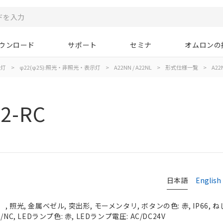
ウンロード
サポート
セミナ
オムロンの
示灯
>
φ22(φ25):照光・非照光・表示灯
>
A22NN / A22NL
>
形式仕様一覧
>
A22
2-RC
日本語
English
照光, 金属ベゼル, 突出形, モーメンタリ, ボタンの色: 赤, IP66, ね
C, LEDランプ色: 赤, LEDランプ電圧: AC/DC24V