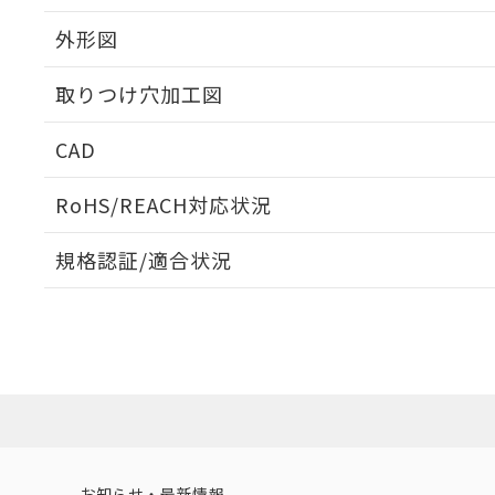
外形図
取りつけ穴加工図
CAD
ログイン/会員登録いただくと、CADデータをダウンロ
RoHS/REACH対応状況
規格認証/適合状況
EU RoHS
注意事項・凡例
UL認証
CSA認証
CEマーキング
ダウンロードデータをご利用いただく前に、以下を必ずお読
Yes
Yes
Yes
対応状況
対応予定月
※1
※2
ソフトウェアの使用条件
対応済み
LR型式承認
DNV型式承認
BV型式承認
KR
（イギリス
（ノルウェー
（フランス
（
お知らせ・最新情報