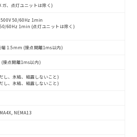
合意する
キャンセル
00Vメガ、点灯ユニットは除く)
書をダウンロードすることができます。
利用者とは、
"個人情報の共同利用に関して"
の「1.共同利用者の
します。
10物質）の非含有証明書
0V 50/60Hz 1min
明書（当社基準）
 50/60Hz 1min (点灯ユニットは除く)
日時点で非含有を証明するもので、過去に遡って非含有を証明するも
令のフタル酸エステル類４物質の対応では、対応完了までの期間は出
備考欄に対応日を記載しておりました。
振幅 1.5mm (接点開離1ms以内)
品への在庫切替を完了していることから、特段のことがない限り、20
す。
2
(接点開離1ms以内)
 (ただし、氷結、結露しないこと)
 (ただし、氷結、結露しないこと)
A4X, NEMA13