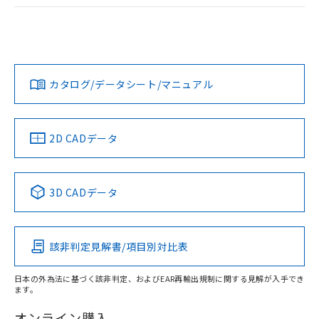
ログイン/会員登録
EU RoHS
注意事項・凡例
UL認証
CSA認証
CEマーキング
Yes
Yes
Yes
対応状況
対応予定月
※1
※2
ダウンロードデータをご利用いただく前に、以下を必ずお読
みください。
カタログ/データシート/マニュアル
対応済み
ソフトウェアの使用条件
LR型式承認
DNV型式承認
BV型式承認
KR型式承
（イギリス
（ノルウェー
（フランス
（韓国
船舶規格）
船舶規格）
船舶規格）
船舶規格
中国 RoHS
注意事項・凡例
2D CADデータ
No
No
No
No
中国 RoHS表
※1 ※2
3D CADデータ
この製品の規格認証/適合状況ページへ
Pb
Hg
Cd
Cr(VI)
その他の認証はこちらのページからご検索ください
該非判定見解書/項目別対比表
X
O
O
O
日本の外為法に基づく該非判定、およびEAR再輸出規制に関する見解が入手でき
ます。
"対応済み"や非含有の記載がされた商品であっても、流通
在庫等で未対応品が混在する可能性があります。
オンライン購入