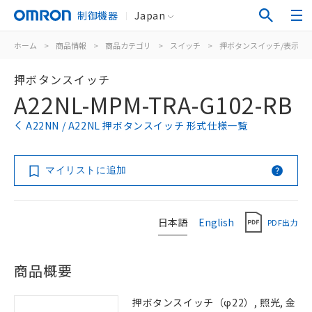
制御機器
Japan
ホーム
>
商品情報
>
商品カテゴリ
>
スイッチ
>
押ボタンスイッチ/表示灯
押ボタンスイッチ
A22NL-MPM-TRA-G102-RB
A22NN / A22NL 押ボタンスイッチ 形式仕様一覧
マイリストに追加
日本語
English
PDF出力
商品概要
押ボタンスイッチ（φ22）, 照光, 金