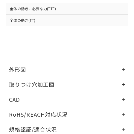
および当社の共同利用者が、当社の製
下記の非含有証明書をダウンロードするこ
品・サービスに関するお客様との取
全体の動きに必要な力(TTF)
とができます。
合意する
キャンセル
引・商談に必要な範囲で利用すること
をご了承ください。
全体の動き(TT)
EU RoHS指令（10物質）の非含有証明書
※当社の共同利用者とは、
"個人情報
51物質の非含有証明書（当社基準）
の共同利用に関して"
の「1.共同利
※本証明書は発行日時点で非含有を証明す
用者の範囲」に記載されている法人を
るもので、過去に遡って非含有を証明する
指します。
ものではありません。
また、RoHS指令のフタル酸エステル類４
物質の対応では、対応完了までの期間は出
荷製品に未対応品が混在することから備考
外形図
欄に対応日を記載しておりました。
情報更新：2026/05/21
既に当社にて対応品への在庫切替を完了
取りつけ穴加工図
していることから、特段のことがない限
り、2022年1月12日より割愛しておりま
情報更新：2026/05/21
CAD
す。
ログイン/会員登録いただくと、CADデータをダウンロー
RoHS/REACH対応状況
ドすることができます。
情報更新：2026/7/29
規格認証/適合状況