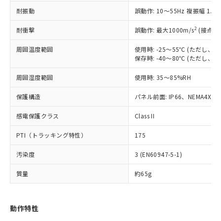
（以下｢規制貨物等」という）を輸出
記載している更新日時点での社内デー
耐振動
誤動作: 10～55Hz 複振幅 1.
*EU RoHS指令（10物質）：
または国外への提供する場合は、日本
記
タに基づき作成されるものであり、閲
説明
鉛(Pb) 1000ppm以下、 水銀(Hg) 1000ppm以下、 カド
*中国RoHS10物質の基準値 (GB/T26572)：
国政府の輸出許可(または役務取引許
号
覧された時点での実際の在庫および標
ミウム(Cd) 100ppm以下、
Pb(鉛) :1000ppm、 Hg(水銀) : 1000ppm、 Cd(カドミウ
2
耐衝撃
誤動作: 最大1000m/s
(接点開
可)を取得するなどの必要な手続きを
六価クロム(Cr(Ⅵ)) 1000ppm以下、ポリ臭化ビフェニル
ム) : 100ppm、
準価格とは異なる場合があることをご
類(PBB) 1000ppm以下、ポリ臭化ジフェニルエーテル類
Cr(Ⅵ)(六価クロム) : 1000ppm、 PBBs(ポリ臭化ビフェ
とります。
了承ください。
(PBDE) 1000ppm以下、フタル酸ビス(2-エチルヘキシ
周囲温度範囲
使用時: -25～55℃ (ただし
○
一定数以上の在庫あり
ニル類) : 1000ppm、 PBDEs(ポリ臭化ジフェニルエーテ
当社は規制貨物を破棄する場合は、完
ル) (DEHP)(別名：DOP) 1000ppm以下、フタル酸ブチ
正式な納期状況および標準価格はお客
ル類) : 1000ppm、
保存時: -40～80℃ (ただし
ルベンジル（BBP） 1000ppm以下、フタル酸ジブチル
全に破砕するなど、違法に輸出されな
DBP(フタル酸ジブチル) : 1000ppm、 DIBP(フタル酸ジ
様のお取引先、またはお客様担当のオ
（DBP） 1000ppm以下、フタル酸ジイソブチル
イソブチル) : 1000ppm、 BBP(フタル酸ブチルベンジ
△
一定数には満たないが在庫あり
いよう必要な手段を講じます。
周囲湿度範囲
使用時: 35～85%RH
ムロン制御機器販売店・当社販売員に
(DIBP) 1000ppm以下
ル) : 1000ppm、
当社は貴社製品を、核兵器、ミサイ
但し、RoHS指令で産業用監視および制御機器に対する
DEHP(フタル酸ビス(2-エチルヘキシル)) : 1000ppm
ご相談ください。
適用除外項目は除く。
ル、化学兵器、生物兵器またはその他
保護構造
パネル前面: IP66、NEMA4X, N
－
在庫なし(最新の在庫状況につ
オムロン制御機器販売店や当社販売拠
フタル酸エステル類の４物質については閾値を超える意
武器並びにこれらの製造装置等に一切
いては、お客様のお取引先、ま
図的な使用がないことを確認しています。
点は「
販売ネットワーク
」をご確認
※2 環境保護使用期限
感電保護クラス
Class II
使用いたしません。
たはお客様担当のオムロン制御
ください。
当社は、貴社製品を第三者に販売する
機器販売店・当社販売員にご確
在庫状況および標準価格結果を当社の
PTI（トラッキング特性）
175
※2 対応予定月
「ｅ」：有害物質（10物質）のすべてが基
場合は、上記1、2および3の内容を当
認ください)
事前の承諾なく第三者に漏洩または開
準値以下であることを示します。
該第三者に通知します。また当社は、
示しないようお願いします。
汚染度
3 (EN60947-5-1)
部品在庫の切り替え状況などにより、予定
「10」：通常の使用状況下において有害物
販売先および販売に係わる関係者が違
マイパーツ機能（部品リスト作成サー
空
受注生産機種、また在庫状況の
月が前後することがあります。
質が外部に漏えいし、環境に深刻な影響を
法に輸出するおそれがある場合は、取
ビス）をご利用いただくには、I-Web
白
情報を公開していない機種
質量
約65g
及ぼさない年数を意味します。
り引きをいたしません。
メンバーズにご登録されている必要が
「－」：未確認です。当社販売部門へお問
あります。
い合わせください。
お客様が当ウェブサイト上で当社にご
動作特性
※3 非含有証明書ダウンロード
登録された部品リストについて、当社