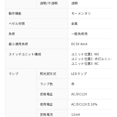
透明/不透明
透明
動作機能
モーメンタリ
ベゼル材質
金属
負荷
一般負荷用
最小適用負荷
DC5V 6mA
スイッチユニット構成
ユニット位置1: NO
ユニット位置2: 点灯ユニット
ユニット位置3: NC
ランプ
照光部方式
LEDランプ
ランプ色
赤
定格電圧
AC/DC12V
使用電圧
AC/DC12V±10%
定格電流
12mA