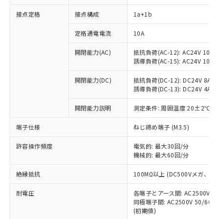
接点定格
接点構成
1a+1b
※1 対応状況
定格通電電流
10A
対応済み：EU RoHS指令（10物質）の
開閉能力(AC)
抵抗負荷(AC-12): AC24V 10A/A
非含有に対応した製品が提供可能な商品で
誘導負荷(AC-15): AC24V 10A/AC
す。
対応予定：EU RoHS指令（10物質）の非含
開閉能力(DC)
抵抗負荷(DC-12): DC24V 8A/DC
ご利用条件
有に対応した製品に切り替える予定のある
誘導負荷(DC-13): DC24V 4A/DC
商品です。
対応予定なし：EU RoHS指令（10物質）の
開閉能力説明
測定条件: 周囲温度 20±2℃、
以下の条件をお読みいただき、同意のうえ
非含有に非対応の商品で、対応品を出す予
ご利用ください。
端子仕様
ねじ締め端子 (M3.5)
定はありません。
調査・確認中：EU RoHS指令（10物質）の
本サービスは、当社制御機器事業取扱
※1 中国RoHS○×表
許容操作頻度
電気的: 最大30回/分
非含有の対応状況を調査中または確認中の
商品の当社在庫状況および標準価格
機械的: 最大60回/分
商品です。
(税抜)を提供させていただくもので
「○」：最大均質材料含有率が中国RoHSの
非該当品：ライセンス料など無形物で、有
す。
絶縁抵抗
100MΩ以上 (DC500Vメガ、
基準値以下であることを示します。
害物質有無と関係のない商品です。
当社制御機器事業取扱商品の中には、
「×」：最大均質材料含有率が中国RoHSの
仕入先様の事情により、非含有部品として
耐電圧
各端子とアース間: AC2500V 50/
本サービスの対象外となる商品もある
基準値を超えていることを示します。
いたものが、含有品と判明した場合などや
当社は、これら貴社製品のうち、外国
同極端子間: AC2500V 50/60
ことをご了承ください。
「－」：未確認です。当社販売部門へお問
むを得ず変更することがあります。
(初期値)
為替および外国貿易法に定める商品
在庫状況および標準価格照会結果は、
い合わせください。