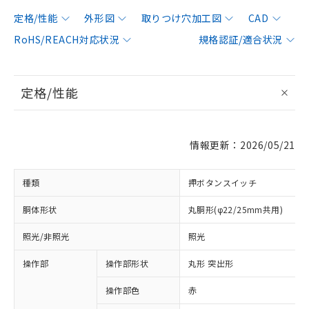
定格/性能
外形図
取りつけ穴加工図
CAD
RoHS/REACH対応状況
規格認証/適合状況
定格/性能
情報更新：2026/05/21
種類
押ボタンスイッチ
胴体形状
丸胴形(φ22/25mm共用)
照光/非照光
照光
操作部
操作部形状
丸形 突出形
操作部色
赤