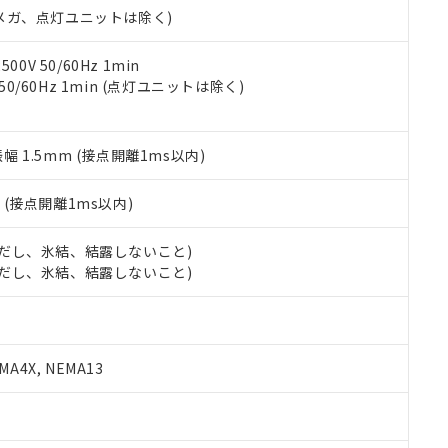
令のフタル酸エステル類４物質の対応では、対応完了までの期間は出
00Vメガ、点灯ユニットは除く)
備考欄に対応日を記載しておりました。
品への在庫切替を完了していることから、特段のことがない限り、20
0V 50/60Hz 1min
す。
 50/60Hz 1min (点灯ユニットは除く)
振幅 1.5mm (接点開離1ms以内)
2
(接点開離1ms以内)
 (ただし、氷結、結露しないこと)
 (ただし、氷結、結露しないこと)
A4X, NEMA13