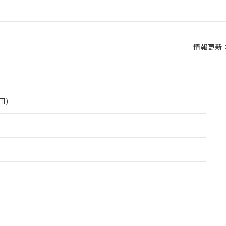
情報更新：2
用)