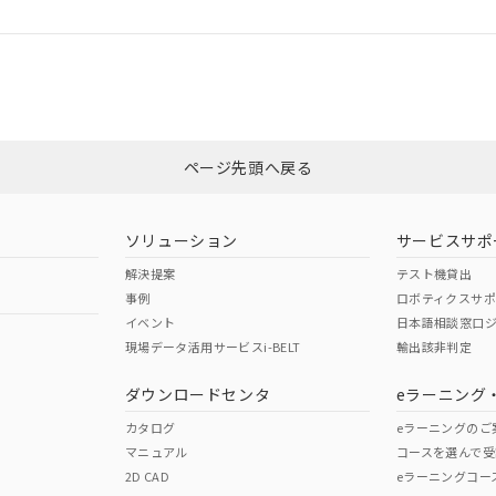
ログイン/会員登録
CCC認証
電波法
みください。
Yes
N/A
非含有証明書
※3
ページ先頭へ戻る
ダウンロードはこちら
型式承認
NK型式承認
ABS型式承認
韓国
（日本
（アメリカ
ソリューション
サービスサポ
舶規格）
船舶規格）
船舶規格）
解決提案
テスト機貸出
事例
ロボティクスサ
No
No
イベント
日本語相談窓口
現場データ活用サービスi-BELT
輸出該非判定
I)
PBBs
PBDEs
DBP
ダウンロードセンタ
eラーニング
この製品の規格認証/適合
その他の認証はこちらのページからご
カタログ
eラーニングのご
マニュアル
コースを選んで受
O
O
O
2D CAD
eラーニングコー