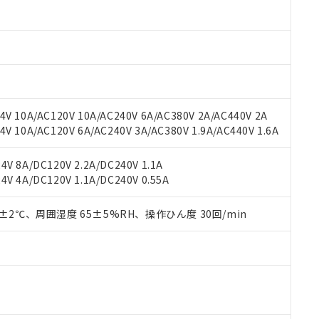
材料含有率が中国RoHSの基準値以下であることを示します。
材料含有率が中国RoHSの基準値を超えていることを示します。
、当社制御機器事業取扱商品の当社在庫状況および標準価格(税抜)
ら貴社製品のうち、外国為替および外国貿易法に定める商品（以下｢
質）：
す。当社販売部門へお問い合わせください。
 水銀(Hg) 1000ppm以下、 カドミウム(Cd) 100ppm以下、
たは国外への提供する場合は、日本国政府の輸出許可(または役務取
000ppm以下、ポリ臭化ビフェニル類(PBB) 1000ppm以下、ポリ臭化ジフェニルエーテル類(P
事業取扱商品の中には、本サービスの対象外となる商品もあること
手続きをとります。
キシル) (DEHP)(別名：DOP) 1000ppm以下、フタル酸ブチルベンジル（BBP） 100
(GB/T26572)：
以下、フタル酸ジイソブチル (DIBP) 1000ppm以下
び標準価格照会結果は、記載している更新日時点での社内データに
物を破棄する場合は、完全に破砕するなど、違法に輸出されないよ
(水銀) : 1000ppm、 Cd(カドミウム) : 100ppm、
業用監視および制御機器に対する適用除外項目は除く。
覧された時点での実際の在庫および標準価格とは異なる場合がある
1000ppm、 PBBs(ポリ臭化ビフェニル類) : 1000ppm、 PBDEs(ポリ臭化ジフェニルエーテル類
物質については閾値を超える意図的な使用がないことを確認しています。
上の在庫あり
 1000ppm、 DIBP(フタル酸ジイソブチル) : 1000ppm、 BBP(フタル酸ブチルベンジル) :
品を、核兵器、ミサイル、化学兵器、生物兵器またはその他武器並
チルヘキシル)) : 1000ppm
V 10A/AC120V 10A/AC240V 6A/AC380V 2A/AC440V 2A
況および標準価格はお客様のお取引先、またはお客様担当のオムロ
用いたしません。
 10A/AC120V 6A/AC240V 3A/AC380V 1.9A/AC440V 1.6A
ご相談ください。
は満たないが在庫あり
製品を第三者に販売する場合は、上記1、2および3の内容を当該第
機器販売店や当社販売拠点は「
販売ネットワーク
」をご確認くだ
販売先および販売に係わる関係者が違法に輸出するおそれがある場
用期限
び標準価格結果を当社の事前の承諾なく第三者に漏洩または開示し
え状況などにより、予定月が前後することがあります。
V 8A/DC120V 2.2A/DC240V 1.1A
(最新の在庫状況については、お客様のお取引先、またはお客様担当
V 4A/DC120V 1.1A/DC240V 0.55A
（10物質）のすべてが基準値以下であることを示します。
店・当社販売員にご確認ください)
能（部品リスト作成サービス）をご利用いただくには、I-Webメン
使用状況下において有害物質が外部に漏えいし、環境に深刻な影響を
あります。
0±2℃、周囲湿度 65±5%RH、操作ひん度 30回/min
機種、また在庫状況の情報を公開していない機種
ェブサイト上で当社にご登録された部品リストについて、当社およ
書ダウンロード
す。当社販売部門へお問い合わせください。
品・サービスに関するお客様との取引・商談に必要な範囲で利用す
合意する
キャンセル
書をダウンロードすることができます。
利用者とは、
"個人情報の共同利用に関して"
の「1.共同利用者の
します。
10物質）の非含有証明書
明書（当社基準）
日時点で非含有を証明するもので、過去に遡って非含有を証明するも