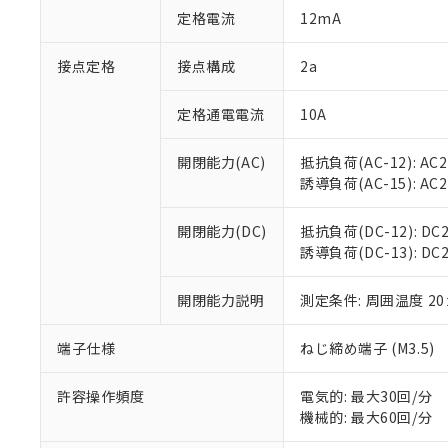
「○」：最大均質
定格電流
12mA
「×」：最大均質
本サービスは
当社は、これ
*EU RoHS指令（10物
「－」：未確認で
鉛(Pb) 1000ppm以下、
くものです。
う）を輸出ま
接点定格
接点構成
2a
記
説明
六価クロム(Cr(Ⅵ)) 1
当社制御機器
などの必要な
フタル酸ビス(2-エチルヘ
号
*中国RoHS10物質の基準値 
ル（DBP） 1000ppm
在庫状況およ
当社は規制貨
Pb(鉛) :1000ppm、 Hg
定格通電電流
10A
但し、RoHS指令で産
のであり、閲
ます。
Cr(Ⅵ)(六価クロム) : 
フタル酸エステル類の４
○
一定数以
DBP(フタル酸ジブチル) :
い。
当社は貴社製
DEHP(フタル酸ビス(2-エ
開閉能力(AC)
抵抗負荷(AC-12): AC24
正式な納期状
置等に一切使
誘導負荷(AC-15): AC24V
当社販売員に
※2 対応予定月
△
一定数に
当社は、貴社
オムロン制御
また当社は、
※2 環境保護使
在庫状況およ
部品在庫の切り替
たしません。
開閉能力(DC)
抵抗負荷(DC-12): DC24
－
在庫なし
す。
誘導負荷(DC-13): DC24
「ｅ」：有害物質
機器販売
マイパーツ機
「10」：通常の
ている必要が
味します。
開閉能力説明
測定条件: 周囲温度 2
空
受注生産
お客様が当ウ
※3 非含有証明
「－」：未確認で
白
が、当社の製
端子仕様
ねじ締め端子 (M3.5)
さい。
下記の非含有証明
※当社の共同
いる法人を指
許容操作頻度
電気的: 最大30回/分
EU RoHS指令（
機械的: 最大60回/分
51物質の非含有証
※本証明書は発行