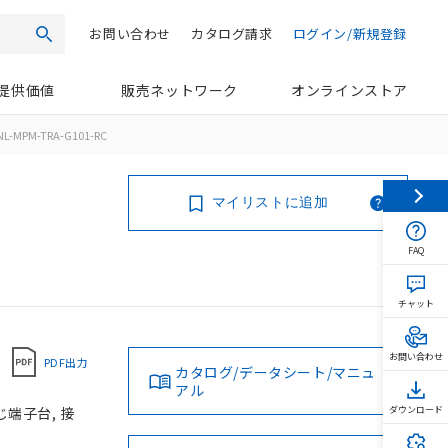
お問い合わせ
カタログ請求
ログイン/新規登録
検索
提供価値
販売ネットワーク
オンラインストア
NL-MPM-TRA-G101-RC
マイリストに追加
FAQ
チャット
お問い合わせ
PDF出力
カタログ/データシート/マニュ
アル
じ端子台, 接
ダウンロード