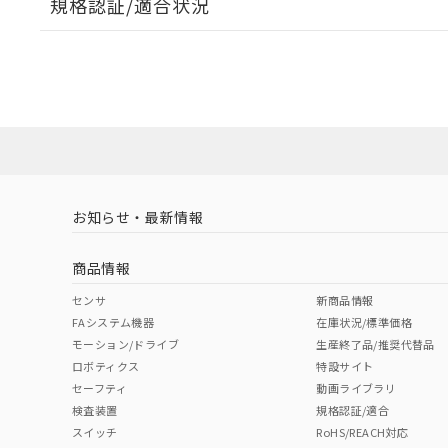
規格認証/適合状況
EU RoHS
注意事項・凡例
UL認証
CSA認証
CEマーキング
ダウンロードデータをご利用いただく前に、以下を必ずお読
Yes
Yes
Yes
対応状況
対応予定月
※1
※2
ソフトウェアの使用条件
対応済み
LR型式承認
DNV型式承認
BV型式承認
KR
（イギリス
（ノルウェー
（フランス
（
お知らせ・最新情報
中国 RoHS
注意事項・凡例
船舶規格）
船舶規格）
船舶規格）
船
商品情報
No
No
No
No
中国 RoHS表
※1 ※2
センサ
新商品情報
FAシステム機器
在庫状況/標準価格
Pb
Hg
Cd
Cr(V
モーション/ドライブ
生産終了品/推奨代替品
ロボティクス
特設サイト
セーフティ
動画ライブラリ
検査装置
規格認証/適合
X
O
O
O
スイッチ
RoHS/REACH対応