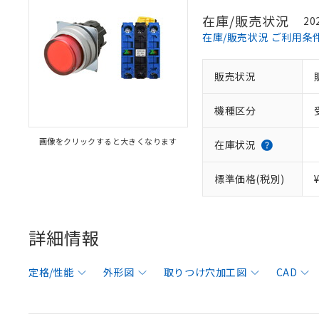
在庫/販売状況
20
在庫/販売状況 ご利用条
販売状況
機種区分
画像をクリックすると大きくなります
在庫状況
標準価格(税別)
詳細情報
定格/性能
外形図
取りつけ穴加工図
CAD