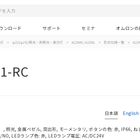
ウンロード
サポート
セミナ
オムロンの
示灯
>
φ22(φ25):照光・非照光・表示灯
>
A22NN / A22NL
>
形式仕様一覧
>
A22
1-RC
日本語
English
照光, 金属ベゼル, 突出形, モーメンタリ, ボタンの色: 赤, IP66, ね
O, LEDランプ色: 赤, LEDランプ電圧: AC/DC24V