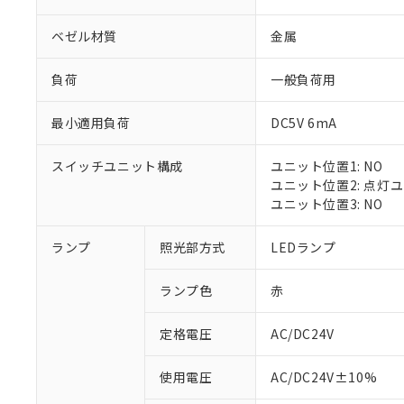
ベゼル材質
金属
負荷
一般負荷用
最小適用負荷
DC5V 6mA
スイッチユニット構成
ユニット位置1: NO
ユニット位置2: 点灯
ユニット位置3: NO
※1 対応状況
ランプ
照光部方式
LEDランプ
対応済み：EU
ランプ色
赤
対応予定：EU R
対応予定なし：EU
定格電圧
AC/DC24V
調査・確認中：EU
ご利用条件
非該当品：ライセ
※1 中国RoHS
使用電圧
AC/DC24V±10%
仕入先様の事情に
があります。
以下の条件をお読