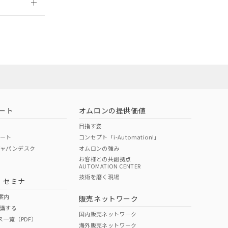
ート
オムロンの提供価値
目指す姿
ポート
コンセプト「i-Automation!」
ジャパンデスク
オムロンの強み
お客様との共創拠点
AUTOMATION CENTER
DIBP
BBP
DEHP
環境保護
技術を磨く現場
・セミナ
状況ページへ
使用期限
検索ください
案内
販売ネットワーク
講する
O
O
O
10
国内販売ネットワーク
ス一覧（PDF）
海外販売ネットワーク