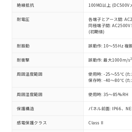
また、RoHS指
絶縁抵抗
100MΩ以上 (DC5
混在することから
既に当社にて対応
耐電圧
各端子とアース間: AC250
り割愛しておりま
同極端子間: AC2500V
(初期値)
耐振動
誤動作: 10～55Hz 複
耐衝撃
誤動作: 最大1000m/s
周囲温度範囲
使用時: -25～55℃
保存時: -40～80℃
周囲湿度範囲
使用時: 35～85%RH
保護構造
パネル前面: IP66、NEM
感電保護クラス
Class II