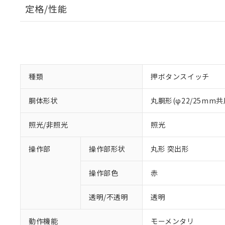
定格/性能
種類
押ボタンスイッチ
胴体形状
丸胴形(φ22/25mm共
照光/非照光
照光
操作部
操作部形状
丸形 突出形
操作部色
赤
透明/不透明
透明
動作機能
モーメンタリ