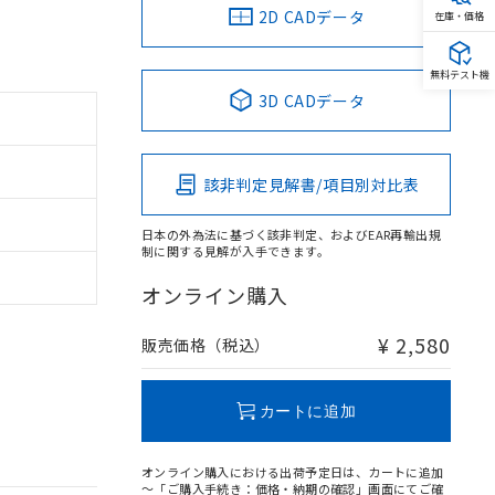
2D CADデータ
在庫・価格
無料テスト機
3D CADデータ
該非判定見解書/項目別対比表
日本の外為法に基づく該非判定、およびEAR再輸出規
制に関する見解が入手できます。
オンライン購入
¥ 2,580
販売価格（税込）
カートに追加
オンライン購入における出荷予定日は、カートに追加
～「ご購入手続き：価格・納期の確認」画面にてご確