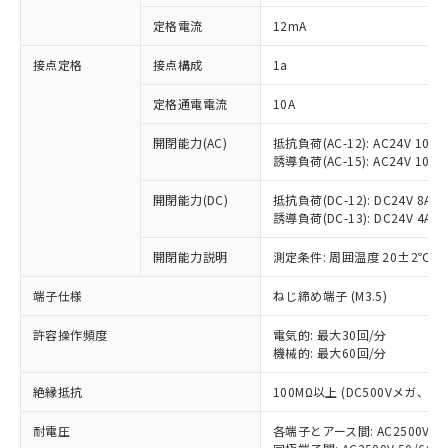
対応済み：EU RoHS指令（10物質）の
定格電流
12mA
非含有に対応した製品が提供可能な商品で
す。
接点定格
接点構成
1a
対応予定：EU RoHS指令（10物質）の非含
ご利用条件
有に対応した製品に切り替える予定のある
定格通電電流
10A
商品です。
対応予定なし：EU RoHS指令（10物質）の
開閉能力(AC)
抵抗負荷(AC-12): AC24V 10A/A
以下の条件をお読みいただき、同意のうえ
非含有に非対応の商品で、対応品を出す予
誘導負荷(AC-15): AC24V 10A/AC
ご利用ください。
定はありません。
調査・確認中：EU RoHS指令（10物質）の
開閉能力(DC)
抵抗負荷(DC-12): DC24V 8A/DC
本サービスは、当社制御機器事業取扱
※1 中国RoHS○×表
誘導負荷(DC-13): DC24V 4A/DC
非含有の対応状況を調査中または確認中の
商品の当社在庫状況および標準価格
商品です。
(税抜)を提供させていただくもので
開閉能力説明
測定条件: 周囲温度 20±2℃、
「○」：最大均質材料含有率が中国RoHSの
非該当品：ライセンス料など無形物で、有
す。
基準値以下であることを示します。
害物質有無と関係のない商品です。
当社制御機器事業取扱商品の中には、
端子仕様
ねじ締め端子 (M3.5)
「×」：最大均質材料含有率が中国RoHSの
仕入先様の事情により、非含有部品として
本サービスの対象外となる商品もある
基準値を超えていることを示します。
いたものが、含有品と判明した場合などや
当社は、これら貴社製品のうち、外国
ことをご了承ください。
許容操作頻度
電気的: 最大30回/分
「－」：未確認です。当社販売部門へお問
むを得ず変更することがあります。
為替および外国貿易法に定める商品
機械的: 最大60回/分
在庫状況および標準価格照会結果は、
い合わせください。
（以下｢規制貨物等」という）を輸出
記載している更新日時点での社内デー
*EU RoHS指令（10物質）：
または国外への提供する場合は、日本
絶縁抵抗
100MΩ以上 (DC500Vメガ、
記
タに基づき作成されるものであり、閲
説明
鉛(Pb) 1000ppm以下、 水銀(Hg) 1000ppm以下、 カド
*中国RoHS10物質の基準値 (GB/T26572)：
国政府の輸出許可(または役務取引許
号
覧された時点での実際の在庫および標
ミウム(Cd) 100ppm以下、
Pb(鉛) :1000ppm、 Hg(水銀) : 1000ppm、 Cd(カドミウ
耐電圧
各端子とアース間: AC2500V 50/
可)を取得するなどの必要な手続きを
六価クロム(Cr(Ⅵ)) 1000ppm以下、ポリ臭化ビフェニル
ム) : 100ppm、
準価格とは異なる場合があることをご