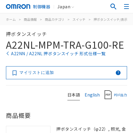
制御機器
Japan
ホーム
>
商品情報
>
商品カテゴリ
>
スイッチ
>
押ボタンスイッチ/表示灯
押ボタンスイッチ
A22NL-MPM-TRA-G100-RE
A22NN / A22NL 押ボタンスイッチ 形式仕様一覧
マイリストに追加
日本語
English
PDF出力
商品概要
押ボタンスイッチ（φ22）, 照光, 金