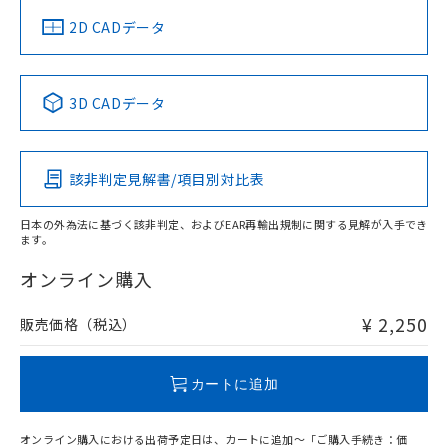
船舶規格）
船舶規格）
船舶規格）
船舶規格
中国 RoHS
注意事項・凡例
2D CADデータ
No
No
No
No
中国 RoHS表
※1 ※2
3D CADデータ
この製品の規格認証/適合状況ページへ
Pb
Hg
Cd
Cr(VI)
その他の認証はこちらのページからご検索ください
該非判定見解書/項目別対比表
O
O
O
O
日本の外為法に基づく該非判定、およびEAR再輸出規制に関する見解が入手でき
ます。
"対応済み"や非含有の記載がされた商品であっても、流通
在庫等で未対応品が混在する可能性があります。
オンライン購入
非含有品が必要な際は、弊社営業部門もしくは販売店へお
問い合わせください。
¥ 2,250
販売価格（税込）
この製品のRoHS/REACH対応状況ページへ
カートに追加
オンライン購入における出荷予定日は、カートに追加～「ご購入手続き：価