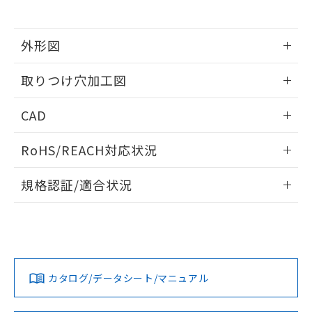
※当社の共同利用者とは、
"個人情報
51物質の非含有証明書（当社基準）
の共同利用に関して"
の「1.共同利
※本証明書は発行日時点で非含有を証明す
用者の範囲」に記載されている法人を
るもので、過去に遡って非含有を証明する
外形図
指します。
ものではありません。
情報更新：2026/05/21
また、RoHS指令のフタル酸エステル類４
取りつけ穴加工図
物質の対応では、対応完了までの期間は出
荷製品に未対応品が混在することから備考
情報更新：2026/05/21
CAD
欄に対応日を記載しておりました。
既に当社にて対応品への在庫切替を完了
ログイン/会員登録いただくと、CADデータをダウンロー
していることから、特段のことがない限
RoHS/REACH対応状況
ドすることができます。
り、2022年1月12日より割愛しておりま
す。
情報更新：2026/7/29
規格認証/適合状況
ログイン/会員登録
EU RoHS
注意事項・凡例
UL認証
CSA認証
CEマーキング
Yes
Yes
Yes
対応状況
対応予定月
※1
※2
ダウンロードデータをご利用いただく前に、以下を必ずお読
みください。
カタログ/データシート/マニュアル
対応済み
ソフトウェアの使用条件
LR型式承認
DNV型式承認
BV型式承認
KR型式承
（イギリス
（ノルウェー
（フランス
（韓国