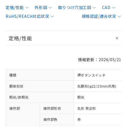
定格/性能
外形図
取りつけ穴加工図
CAD
RoHS/REACH対応状況
規格認証/適合状況
定格/性能
情報更新：2026/05/21
種類
押ボタンスイッチ
胴体形状
丸胴形(φ22/25mm共用)
照光/非照光
照光
操作部
操作部形状
丸形 突出形
操作部色
赤