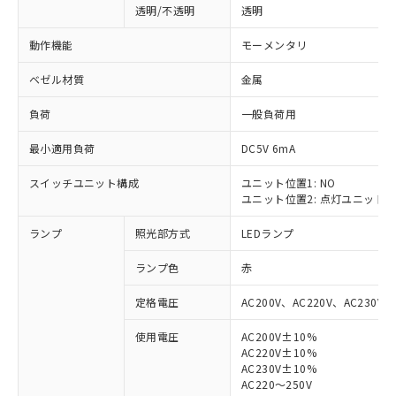
透明/不透明
透明
動作機能
モーメンタリ
ベゼル材質
金属
負荷
一般負荷用
最小適用負荷
DC5V 6mA
スイッチユニット構成
ユニット位置1: NO
ユニット位置2: 点灯ユニット
ランプ
照光部方式
LEDランプ
ランプ色
赤
定格電圧
AC200V、AC220V、AC230V、
使用電圧
AC200V±10%
AC220V±10%
※1 対応状況
AC230V±10%
AC220～250V