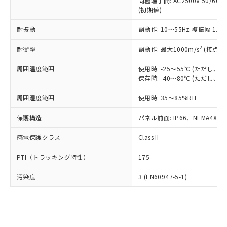
類(PBB) 1000ppm以下、ポリ臭化ジフェニルエーテル類
同極端子間: AC2500V 50/60
Cr(Ⅵ)(六価クロム) : 1000ppm、 PBBs(ポリ臭化ビフェ
とります。
了承ください。
(PBDE) 1000ppm以下、フタル酸ビス(2-エチルヘキシ
○
一定数以上の在庫あり
ニル類) : 1000ppm、 PBDEs(ポリ臭化ジフェニルエーテ
(初期値)
当社は規制貨物を破棄する場合は、完
ル) (DEHP)(別名：DOP) 1000ppm以下、フタル酸ブチ
正式な納期状況および標準価格はお客
ル類) : 1000ppm、
ルベンジル（BBP） 1000ppm以下、フタル酸ジブチル
全に破砕するなど、違法に輸出されな
DBP(フタル酸ジブチル) : 1000ppm、 DIBP(フタル酸ジ
様のお取引先、またはお客様担当のオ
耐振動
誤動作: 10～55Hz 複振幅 1.
（DBP） 1000ppm以下、フタル酸ジイソブチル
イソブチル) : 1000ppm、 BBP(フタル酸ブチルベンジ
△
一定数には満たないが在庫あり
いよう必要な手段を講じます。
ムロン制御機器販売店・当社販売員に
(DIBP) 1000ppm以下
ル) : 1000ppm、
当社は貴社製品を、核兵器、ミサイ
但し、RoHS指令で産業用監視および制御機器に対する
DEHP(フタル酸ビス(2-エチルヘキシル)) : 1000ppm
ご相談ください。
2
耐衝撃
誤動作: 最大1000m/s
(接点開
適用除外項目は除く。
ル、化学兵器、生物兵器またはその他
－
在庫なし(最新の在庫状況につ
オムロン制御機器販売店や当社販売拠
フタル酸エステル類の４物質については閾値を超える意
武器並びにこれらの製造装置等に一切
いては、お客様のお取引先、ま
周囲温度範囲
図的な使用がないことを確認しています。
使用時: -25～55℃ (ただし
点は「
販売ネットワーク
」をご確認
※2 環境保護使用期限
使用いたしません。
保存時: -40～80℃ (ただし
たはお客様担当のオムロン制御
ください。
当社は、貴社製品を第三者に販売する
機器販売店・当社販売員にご確
在庫状況および標準価格結果を当社の
※2 対応予定月
「ｅ」：有害物質（10物質）のすべてが基
周囲湿度範囲
使用時: 35～85%RH
場合は、上記1、2および3の内容を当
認ください)
事前の承諾なく第三者に漏洩または開
準値以下であることを示します。
該第三者に通知します。また当社は、
示しないようお願いします。
保護構造
パネル前面: IP66、NEMA4X, N
部品在庫の切り替え状況などにより、予定
「10」：通常の使用状況下において有害物
販売先および販売に係わる関係者が違
マイパーツ機能（部品リスト作成サー
空
受注生産機種、また在庫状況の
月が前後することがあります。
質が外部に漏えいし、環境に深刻な影響を
法に輸出するおそれがある場合は、取
ビス）をご利用いただくには、I-Web
白
情報を公開していない機種
感電保護クラス
Class II
及ぼさない年数を意味します。
り引きをいたしません。
メンバーズにご登録されている必要が
「－」：未確認です。当社販売部門へお問
あります。
PTI（トラッキング特性）
175
い合わせください。
お客様が当ウェブサイト上で当社にご
※3 非含有証明書ダウンロード
登録された部品リストについて、当社
汚染度
3 (EN60947-5-1)
および当社の共同利用者が、当社の製
下記の非含有証明書をダウンロードするこ
品・サービスに関するお客様との取
とができます。
合意する
キャンセル
引・商談に必要な範囲で利用すること
をご了承ください。
EU RoHS指令（10物質）の非含有証明書