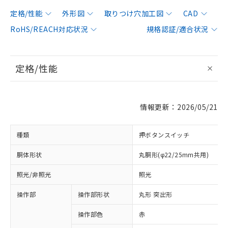
定格/性能
外形図
取りつけ穴加工図
CAD
RoHS/REACH対応状況
規格認証/適合状況
定格/性能
情報更新：2026/05/21
種類
押ボタンスイッチ
胴体形状
丸胴形(φ22/25mm共用)
照光/非照光
照光
操作部
操作部形状
丸形 突出形
操作部色
赤