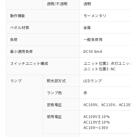
透明/不透明
透明
動作機能
モーメンタリ
ベゼル材質
金属
負荷
一般負荷用
最小適用負荷
DC5V 6mA
スイッチユニット構成
ユニット位置2: 点灯ユニット
ユニット位置3: NC
ランプ
照光部方式
LEDランプ
ランプ色
赤
定格電圧
AC100V、AC110V、AC120V
使用電圧
AC100V±10%
AC110V±10%
※1 対応状況
AC100～130V