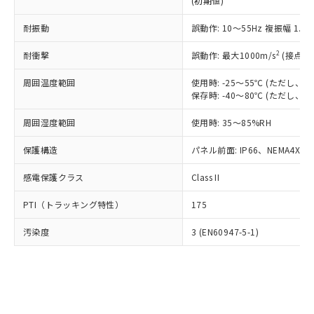
(初期値)
了承ください。
(PBDE) 1000ppm以下、フタル酸ビス(2-エチルヘキシ
○
一定数以上の在庫あり
ニル類) : 1000ppm、 PBDEs(ポリ臭化ジフェニルエーテ
当社は規制貨物を破棄する場合は、完
ル) (DEHP)(別名：DOP) 1000ppm以下、フタル酸ブチ
正式な納期状況および標準価格はお客
ル類) : 1000ppm、
ルベンジル（BBP） 1000ppm以下、フタル酸ジブチル
全に破砕するなど、違法に輸出されな
耐振動
DBP(フタル酸ジブチル) : 1000ppm、 DIBP(フタル酸ジ
誤動作: 10～55Hz 複振幅 1.
様のお取引先、またはお客様担当のオ
（DBP） 1000ppm以下、フタル酸ジイソブチル
イソブチル) : 1000ppm、 BBP(フタル酸ブチルベンジ
△
一定数には満たないが在庫あり
いよう必要な手段を講じます。
ムロン制御機器販売店・当社販売員に
(DIBP) 1000ppm以下
ル) : 1000ppm、
2
耐衝撃
誤動作: 最大1000m/s
(接点開
当社は貴社製品を、核兵器、ミサイ
但し、RoHS指令で産業用監視および制御機器に対する
DEHP(フタル酸ビス(2-エチルヘキシル)) : 1000ppm
ご相談ください。
適用除外項目は除く。
ル、化学兵器、生物兵器またはその他
－
在庫なし(最新の在庫状況につ
オムロン制御機器販売店や当社販売拠
フタル酸エステル類の４物質については閾値を超える意
周囲温度範囲
使用時: -25～55℃ (ただし
武器並びにこれらの製造装置等に一切
いては、お客様のお取引先、ま
図的な使用がないことを確認しています。
点は「
販売ネットワーク
」をご確認
保存時: -40～80℃ (ただし
※2 環境保護使用期限
使用いたしません。
たはお客様担当のオムロン制御
ください。
当社は、貴社製品を第三者に販売する
機器販売店・当社販売員にご確
在庫状況および標準価格結果を当社の
周囲湿度範囲
使用時: 35～85%RH
※2 対応予定月
「ｅ」：有害物質（10物質）のすべてが基
場合は、上記1、2および3の内容を当
認ください)
事前の承諾なく第三者に漏洩または開
準値以下であることを示します。
該第三者に通知します。また当社は、
示しないようお願いします。
保護構造
パネル前面: IP66、NEMA4X, N
部品在庫の切り替え状況などにより、予定
「10」：通常の使用状況下において有害物
販売先および販売に係わる関係者が違
マイパーツ機能（部品リスト作成サー
空
受注生産機種、また在庫状況の
月が前後することがあります。
質が外部に漏えいし、環境に深刻な影響を
法に輸出するおそれがある場合は、取
感電保護クラス
Class II
ビス）をご利用いただくには、I-Web
白
情報を公開していない機種
及ぼさない年数を意味します。
り引きをいたしません。
メンバーズにご登録されている必要が
「－」：未確認です。当社販売部門へお問
PTI（トラッキング特性）
175
あります。
い合わせください。
お客様が当ウェブサイト上で当社にご
※3 非含有証明書ダウンロード
汚染度
3 (EN60947-5-1)
登録された部品リストについて、当社
および当社の共同利用者が、当社の製
下記の非含有証明書をダウンロードするこ
品・サービスに関するお客様との取
とができます。
合意する
キャンセル
引・商談に必要な範囲で利用すること
をご了承ください。
EU RoHS指令（10物質）の非含有証明書
※当社の共同利用者とは、
"個人情報