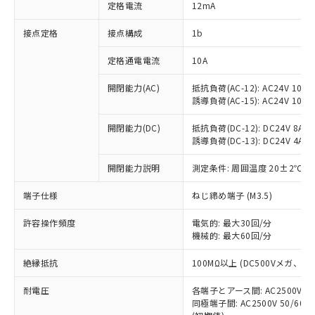
対応済み：EU RoHS指令（10物質）の
定格電流
12mA
非含有に対応した製品が提供可能な商品で
す。
接点定格
接点構成
1b
対応予定：EU RoHS指令（10物質）の非含
ご利用条件
有に対応した製品に切り替える予定のある
定格通電電流
10A
商品です。
開閉能力(AC)
抵抗負荷(AC-12): AC24V 10A/A
対応予定なし：EU RoHS指令（10物質）の
以下の条件をお読みいただき、同意のうえ
誘導負荷(AC-15): AC24V 10A/AC
非含有に非対応の商品で、対応品を出す予
ご利用ください。
定はありません。
開閉能力(DC)
抵抗負荷(DC-12): DC24V 8A/DC
調査・確認中：EU RoHS指令（10物質）の
本サービスは、当社制御機器事業取扱
誘導負荷(DC-13): DC24V 4A/DC
※1 中国RoHS○×表
非含有の対応状況を調査中または確認中の
商品の当社在庫状況および標準価格
商品です。
開閉能力説明
測定条件: 周囲温度 20±2℃、
(税抜)を提供させていただくもので
「○」：最大均質材料含有率が中国RoHSの
非該当品：ライセンス料など無形物で、有
す。
基準値以下であることを示します。
害物質有無と関係のない商品です。
端子仕様
ねじ締め端子 (M3.5)
当社制御機器事業取扱商品の中には、
「×」：最大均質材料含有率が中国RoHSの
仕入先様の事情により、非含有部品として
本サービスの対象外となる商品もある
基準値を超えていることを示します。
いたものが、含有品と判明した場合などや
許容操作頻度
電気的: 最大30回/分
当社は、これら貴社製品のうち、外国
ことをご了承ください。
「－」：未確認です。当社販売部門へお問
機械的: 最大60回/分
むを得ず変更することがあります。
為替および外国貿易法に定める商品
在庫状況および標準価格照会結果は、
い合わせください。
（以下｢規制貨物等」という）を輸出
記載している更新日時点での社内デー
絶縁抵抗
100MΩ以上 (DC500Vメガ、
*EU RoHS指令（10物質）：
または国外への提供する場合は、日本
記
タに基づき作成されるものであり、閲
説明
鉛(Pb) 1000ppm以下、 水銀(Hg) 1000ppm以下、 カド
*中国RoHS10物質の基準値 (GB/T26572)：
国政府の輸出許可(または役務取引許
号
覧された時点での実際の在庫および標
ミウム(Cd) 100ppm以下、
耐電圧
Pb(鉛) :1000ppm、 Hg(水銀) : 1000ppm、 Cd(カドミウ
各端子とアース間: AC2500V 50/
可)を取得するなどの必要な手続きを
六価クロム(Cr(Ⅵ)) 1000ppm以下、ポリ臭化ビフェニル
ム) : 100ppm、
準価格とは異なる場合があることをご
同極端子間: AC2500V 50/60
類(PBB) 1000ppm以下、ポリ臭化ジフェニルエーテル類
Cr(Ⅵ)(六価クロム) : 1000ppm、 PBBs(ポリ臭化ビフェ
とります。