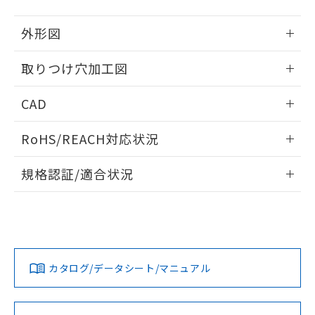
51物質の非含有証明書（当社基準）
の共同利用に関して"
の「1.共同利
※本証明書は発行日時点で非含有を証明す
用者の範囲」に記載されている法人を
外形図
るもので、過去に遡って非含有を証明する
指します。
ものではありません。
情報更新：2026/05/21
取りつけ穴加工図
また、RoHS指令のフタル酸エステル類４
物質の対応では、対応完了までの期間は出
情報更新：2026/05/21
荷製品に未対応品が混在することから備考
CAD
欄に対応日を記載しておりました。
既に当社にて対応品への在庫切替を完了
ログイン/会員登録いただくと、CADデータをダウンロー
RoHS/REACH対応状況
していることから、特段のことがない限
ドすることができます。
り、2022年1月12日より割愛しておりま
情報更新：2026/7/29
す。
規格認証/適合状況
ログイン/会員登録
EU RoHS
注意事項・凡例
UL認証
CSA認証
CEマーキング
Yes
Yes
Yes
対応状況
対応予定月
※1
※2
ダウンロードデータをご利用いただく前に、以下を必ずお読
みください。
カタログ/データシート/マニュアル
対応済み
ソフトウェアの使用条件
LR型式承認
DNV型式承認
BV型式承認
KR型式承
（イギリス
（ノルウェー
（フランス
（韓国
船舶規格）
船舶規格）
船舶規格）
船舶規格