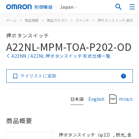
制御機器
Japan
ホーム
>
商品情報
>
商品カテゴリ
>
スイッチ
>
押ボタンスイッチ/表示灯
押ボタンスイッチ
A22NL-MPM-TOA-P202-OD
A22NN / A22NL 押ボタンスイッチ 形式仕様一覧
マイリストに追加
日本語
English
PDF出力
商品概要
押ボタンスイッチ（φ22）, 照光, 金