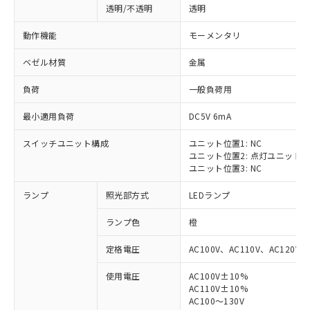
透明/不透明
透明
動作機能
モーメンタリ
ベゼル材質
金属
負荷
一般負荷用
最小適用負荷
DC5V 6mA
スイッチユニット構成
ユニット位置1: NC
ユニット位置2: 点灯ユニット
ユニット位置3: NC
ランプ
照光部方式
LEDランプ
ランプ色
橙
定格電圧
AC100V、AC110V、AC120V
使用電圧
AC100V±10%
※1 対応状況
AC110V±10%
AC100～130V