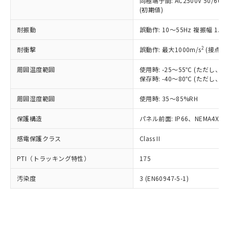
類(PBB) 1000ppm以下、ポリ臭化ジフェニルエーテル類
同極端子間: AC2500V 50/60
Cr(Ⅵ)(六価クロム) : 1000ppm、 PBBs(ポリ臭化ビフェ
とります。
了承ください。
(PBDE) 1000ppm以下、フタル酸ビス(2-エチルヘキシ
○
一定数以上の在庫あり
ニル類) : 1000ppm、 PBDEs(ポリ臭化ジフェニルエーテ
(初期値)
当社は規制貨物を破棄する場合は、完
ル) (DEHP)(別名：DOP) 1000ppm以下、フタル酸ブチ
正式な納期状況および標準価格はお客
ル類) : 1000ppm、
ルベンジル（BBP） 1000ppm以下、フタル酸ジブチル
全に破砕するなど、違法に輸出されな
DBP(フタル酸ジブチル) : 1000ppm、 DIBP(フタル酸ジ
様のお取引先、またはお客様担当のオ
耐振動
誤動作: 10～55Hz 複振幅 1.
（DBP） 1000ppm以下、フタル酸ジイソブチル
イソブチル) : 1000ppm、 BBP(フタル酸ブチルベンジ
△
一定数には満たないが在庫あり
いよう必要な手段を講じます。
ムロン制御機器販売店・当社販売員に
(DIBP) 1000ppm以下
ル) : 1000ppm、
当社は貴社製品を、核兵器、ミサイ
但し、RoHS指令で産業用監視および制御機器に対する
DEHP(フタル酸ビス(2-エチルヘキシル)) : 1000ppm
ご相談ください。
2
耐衝撃
誤動作: 最大1000m/s
(接点開
適用除外項目は除く。
ル、化学兵器、生物兵器またはその他
－
在庫なし(最新の在庫状況につ
オムロン制御機器販売店や当社販売拠
フタル酸エステル類の４物質については閾値を超える意
武器並びにこれらの製造装置等に一切
いては、お客様のお取引先、ま
周囲温度範囲
図的な使用がないことを確認しています。
使用時: -25～55℃ (ただし
点は「
販売ネットワーク
」をご確認
※2 環境保護使用期限
使用いたしません。
保存時: -40～80℃ (ただし
たはお客様担当のオムロン制御
ください。
当社は、貴社製品を第三者に販売する
機器販売店・当社販売員にご確
在庫状況および標準価格結果を当社の
※2 対応予定月
「ｅ」：有害物質（10物質）のすべてが基
周囲湿度範囲
使用時: 35～85%RH
場合は、上記1、2および3の内容を当
認ください)
事前の承諾なく第三者に漏洩または開
準値以下であることを示します。
該第三者に通知します。また当社は、
示しないようお願いします。
保護構造
パネル前面: IP66、NEMA4X, N
部品在庫の切り替え状況などにより、予定
「10」：通常の使用状況下において有害物
販売先および販売に係わる関係者が違
マイパーツ機能（部品リスト作成サー
空
受注生産機種、また在庫状況の
月が前後することがあります。
質が外部に漏えいし、環境に深刻な影響を
法に輸出するおそれがある場合は、取
ビス）をご利用いただくには、I-Web
白
情報を公開していない機種
感電保護クラス
Class II
及ぼさない年数を意味します。
り引きをいたしません。
メンバーズにご登録されている必要が
「－」：未確認です。当社販売部門へお問
あります。
PTI（トラッキング特性）
175
い合わせください。
お客様が当ウェブサイト上で当社にご
※3 非含有証明書ダウンロード
登録された部品リストについて、当社
汚染度
3 (EN60947-5-1)
および当社の共同利用者が、当社の製
下記の非含有証明書をダウンロードするこ
品・サービスに関するお客様との取
とができます。
合意する
キャンセル
引・商談に必要な範囲で利用すること
をご了承ください。
EU RoHS指令（10物質）の非含有証明書