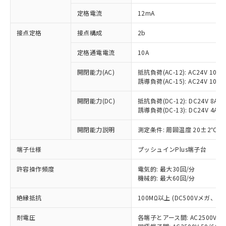
対応済み：EU RoHS指令（10物質）の
定格電流
12mA
非含有に対応した製品が提供可能な商品で
す。
接点定格
接点構成
2b
対応予定：EU RoHS指令（10物質）の非含
ご利用条件
有に対応した製品に切り替える予定のある
定格通電電流
10A
商品です。
対応予定なし：EU RoHS指令（10物質）の
開閉能力(AC)
抵抗負荷(AC-12): AC24V 10A/A
以下の条件をお読みいただき、同意のうえ
非含有に非対応の商品で、対応品を出す予
誘導負荷(AC-15): AC24V 10A/AC
ご利用ください。
定はありません。
調査・確認中：EU RoHS指令（10物質）の
開閉能力(DC)
抵抗負荷(DC-12): DC24V 8A/DC
本サービスは、当社制御機器事業取扱
※1 中国RoHS○×表
誘導負荷(DC-13): DC24V 4A/DC
非含有の対応状況を調査中または確認中の
商品の当社在庫状況および標準価格
商品です。
(税抜)を提供させていただくもので
開閉能力説明
測定条件: 周囲温度 20±2℃、
「○」：最大均質材料含有率が中国RoHSの
非該当品：ライセンス料など無形物で、有
す。
基準値以下であることを示します。
害物質有無と関係のない商品です。
当社制御機器事業取扱商品の中には、
端子仕様
プッシュインPlus端子台
「×」：最大均質材料含有率が中国RoHSの
仕入先様の事情により、非含有部品として
本サービスの対象外となる商品もある
基準値を超えていることを示します。
いたものが、含有品と判明した場合などや
当社は、これら貴社製品のうち、外国
ことをご了承ください。
許容操作頻度
電気的: 最大30回/分
「－」：未確認です。当社販売部門へお問
むを得ず変更することがあります。
為替および外国貿易法に定める商品
機械的: 最大60回/分
在庫状況および標準価格照会結果は、
い合わせください。
（以下｢規制貨物等」という）を輸出
記載している更新日時点での社内デー
*EU RoHS指令（10物質）：
または国外への提供する場合は、日本
絶縁抵抗
100MΩ以上 (DC500Vメガ、
記
タに基づき作成されるものであり、閲
説明
鉛(Pb) 1000ppm以下、 水銀(Hg) 1000ppm以下、 カド
*中国RoHS10物質の基準値 (GB/T26572)：
国政府の輸出許可(または役務取引許
号
覧された時点での実際の在庫および標
ミウム(Cd) 100ppm以下、
Pb(鉛) :1000ppm、 Hg(水銀) : 1000ppm、 Cd(カドミウ
耐電圧
各端子とアース間: AC2500V 50/
可)を取得するなどの必要な手続きを
六価クロム(Cr(Ⅵ)) 1000ppm以下、ポリ臭化ビフェニル
ム) : 100ppm、
準価格とは異なる場合があることをご