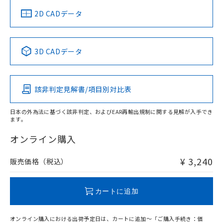
中国 RoHS
注意事項・凡例
2D CADデータ
中国 RoHS表
※1 ※2
3D CADデータ
Pb
Hg
Cd
Cr(VI)
該非判定見解書/項目別対比表
O
O
O
O
日本の外為法に基づく該非判定、およびEAR再輸出規制に関する見解が入手でき
ます。
"対応済み"や非含有の記載がされた商品であっても、流通
在庫等で未対応品が混在する可能性があります。
オンライン購入
非含有品が必要な際は、弊社営業部門もしくは販売店へお
問い合わせください。
¥ 3,240
販売価格（税込）
この製品のRoHS/REACH対応状況ページへ
カートに追加
オンライン購入における出荷予定日は、カートに追加～「ご購入手続き：価