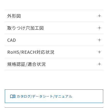
※当社の共同利用者とは、
"個人情報
51物質の非含有証明書（当社基準）
の共同利用に関して"
の「1.共同利
※本証明書は発行日時点で非含有を証明す
用者の範囲」に記載されている法人を
るもので、過去に遡って非含有を証明する
外形図
指します。
ものではありません。
情報更新：2026/05/21
また、RoHS指令のフタル酸エステル類４
取りつけ穴加工図
物質の対応では、対応完了までの期間は出
荷製品に未対応品が混在することから備考
情報更新：2026/05/21
CAD
欄に対応日を記載しておりました。
既に当社にて対応品への在庫切替を完了
ログイン/会員登録いただくと、CADデータをダウンロー
していることから、特段のことがない限
RoHS/REACH対応状況
ドすることができます。
り、2022年1月12日より割愛しておりま
す。
情報更新：2026/7/29
規格認証/適合状況
ログイン/会員登録
EU RoHS
注意事項・凡例
A22NL-MPM-TOA-P202-ODについての規格認証/適合状況に
ついては、「カスタマーサポートセンタ お客様相談室」また
は貴社担当オムロン営業員または販売店にお問い合わせくだ
対応状況
対応予定月
※1
※2
さい。
ダウンロードデータをご利用いただく前に、以下を必ずお読
みください。
カタログ/データシート/マニュアル
対応済み
ソフトウェアの使用条件
お問い合わせ