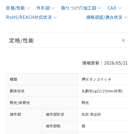
定格/性能
外形図
取りつけ穴加工図
CAD
RoHS/REACH対応状況
規格認証/適合状況
定格/性能
情報更新：2026/05/21
種類
押ボタンスイッチ
胴体形状
丸胴形(φ22/25mm共用)
照光/非照光
照光
操作部
操作部形状
丸形 突出形
操作部色
橙