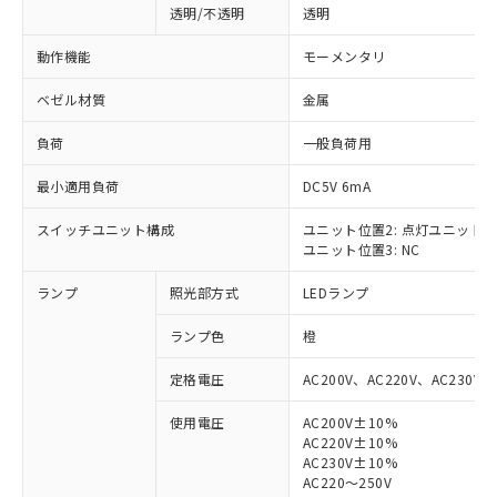
透明/不透明
透明
動作機能
モーメンタリ
ベゼル材質
金属
負荷
一般負荷用
最小適用負荷
DC5V 6mA
スイッチユニット構成
ユニット位置2: 点灯ユニット
ユニット位置3: NC
ランプ
照光部方式
LEDランプ
ランプ色
橙
定格電圧
AC200V、AC220V、AC230V、
使用電圧
AC200V±10%
AC220V±10%
※1 対応状況
AC230V±10%
AC220～250V