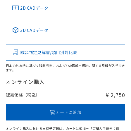
中国 RoHS
注意事項・凡例
2D CADデータ
中国 RoHS表
※1 ※2
3D CADデータ
Pb
Hg
Cd
Cr(VI)
該非判定見解書/項目別対比表
O
O
O
O
日本の外為法に基づく該非判定、およびEAR再輸出規制に関する見解が入手でき
ます。
"対応済み"や非含有の記載がされた商品であっても、流通
在庫等で未対応品が混在する可能性があります。
オンライン購入
非含有品が必要な際は、弊社営業部門もしくは販売店へお
問い合わせください。
¥ 2,750
販売価格（税込）
この製品のRoHS/REACH対応状況ページへ
カートに追加
オンライン購入における出荷予定日は、カートに追加～「ご購入手続き：価