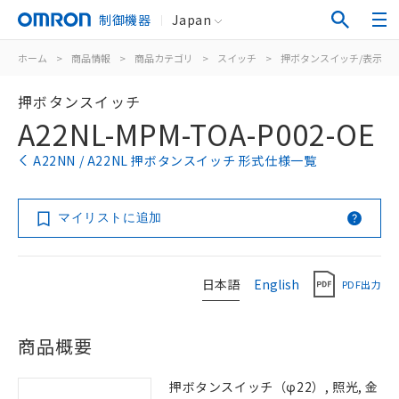
制御機器
Japan
ホーム
>
商品情報
>
商品カテゴリ
>
スイッチ
>
押ボタンスイッチ/表示灯
押ボタンスイッチ
A22NL-MPM-TOA-P002-OE
A22NN / A22NL 押ボタンスイッチ 形式仕様一覧
マイリストに追加
日本語
English
PDF出力
商品概要
押ボタンスイッチ（φ22）, 照光, 金