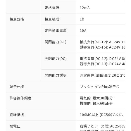
対応済み：EU RoHS指令（10物質）の
定格電流
12mA
非含有に対応した製品が提供可能な商品で
す。
接点定格
接点構成
1b
対応予定：EU RoHS指令（10物質）の非含
ご利用条件
有に対応した製品に切り替える予定のある
定格通電電流
10A
商品です。
対応予定なし：EU RoHS指令（10物質）の
開閉能力(AC)
抵抗負荷(AC-12): AC24V 10A/A
以下の条件をお読みいただき、同意のうえ
非含有に非対応の商品で、対応品を出す予
誘導負荷(AC-15): AC24V 10A/AC
ご利用ください。
定はありません。
調査・確認中：EU RoHS指令（10物質）の
開閉能力(DC)
抵抗負荷(DC-12): DC24V 8A/DC
本サービスは、当社制御機器事業取扱
※1 中国RoHS○×表
誘導負荷(DC-13): DC24V 4A/DC
非含有の対応状況を調査中または確認中の
商品の当社在庫状況および標準価格
商品です。
(税抜)を提供させていただくもので
開閉能力説明
測定条件: 周囲温度 20±2℃、
「○」：最大均質材料含有率が中国RoHSの
非該当品：ライセンス料など無形物で、有
す。
基準値以下であることを示します。
害物質有無と関係のない商品です。
当社制御機器事業取扱商品の中には、
端子仕様
プッシュインPlus端子台
「×」：最大均質材料含有率が中国RoHSの
仕入先様の事情により、非含有部品として
本サービスの対象外となる商品もある
基準値を超えていることを示します。
いたものが、含有品と判明した場合などや
当社は、これら貴社製品のうち、外国
ことをご了承ください。
許容操作頻度
電気的: 最大30回/分
「－」：未確認です。当社販売部門へお問
むを得ず変更することがあります。
為替および外国貿易法に定める商品
機械的: 最大60回/分
在庫状況および標準価格照会結果は、
い合わせください。
（以下｢規制貨物等」という）を輸出
記載している更新日時点での社内デー
*EU RoHS指令（10物質）：
または国外への提供する場合は、日本
絶縁抵抗
100MΩ以上 (DC500Vメガ、
記
タに基づき作成されるものであり、閲
説明
鉛(Pb) 1000ppm以下、 水銀(Hg) 1000ppm以下、 カド
*中国RoHS10物質の基準値 (GB/T26572)：
国政府の輸出許可(または役務取引許
号
覧された時点での実際の在庫および標
ミウム(Cd) 100ppm以下、
Pb(鉛) :1000ppm、 Hg(水銀) : 1000ppm、 Cd(カドミウ
耐電圧
各端子とアース間: AC2500V 50/
可)を取得するなどの必要な手続きを
六価クロム(Cr(Ⅵ)) 1000ppm以下、ポリ臭化ビフェニル
ム) : 100ppm、
準価格とは異なる場合があることをご