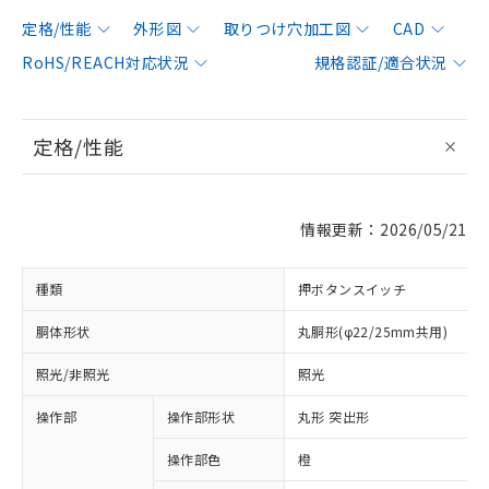
定格/性能
外形図
取りつけ穴加工図
CAD
RoHS/REACH対応状況
規格認証/適合状況
定格/性能
情報更新：2026/05/21
種類
押ボタンスイッチ
胴体形状
丸胴形(φ22/25mm共用)
照光/非照光
照光
操作部
操作部形状
丸形 突出形
操作部色
橙