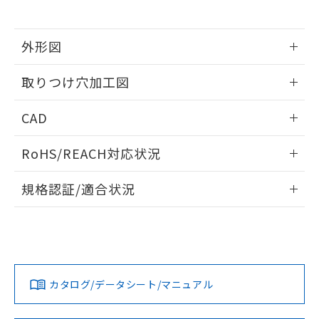
※当社の共同利用者とは、
"個人情報
51物質の非含有証明書（当社基準）
の共同利用に関して"
の「1.共同利
※本証明書は発行日時点で非含有を証明す
用者の範囲」に記載されている法人を
るもので、過去に遡って非含有を証明する
外形図
指します。
ものではありません。
情報更新：2026/05/21
また、RoHS指令のフタル酸エステル類４
取りつけ穴加工図
物質の対応では、対応完了までの期間は出
荷製品に未対応品が混在することから備考
情報更新：2026/05/21
CAD
欄に対応日を記載しておりました。
既に当社にて対応品への在庫切替を完了
ログイン/会員登録いただくと、CADデータをダウンロー
していることから、特段のことがない限
RoHS/REACH対応状況
ドすることができます。
り、2022年1月12日より割愛しておりま
す。
情報更新：2026/7/29
規格認証/適合状況
ログイン/会員登録
EU RoHS
注意事項・凡例
A22NL-MPM-TOA-P002-OEについての規格認証/適合状況に
ついては、「カスタマーサポートセンタ お客様相談室」また
は貴社担当オムロン営業員または販売店にお問い合わせくだ
対応状況
対応予定月
※1
※2
さい。
ダウンロードデータをご利用いただく前に、以下を必ずお読
みください。
カタログ/データシート/マニュアル
対応済み
ソフトウェアの使用条件
お問い合わせ