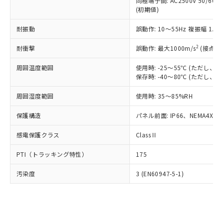
類(PBB) 1000ppm以下、ポリ臭化ジフェニルエーテル類
同極端子間: AC2500V 50/60
Cr(Ⅵ)(六価クロム) : 1000ppm、 PBBs(ポリ臭化ビフェ
とります。
了承ください。
(PBDE) 1000ppm以下、フタル酸ビス(2-エチルヘキシ
○
一定数以上の在庫あり
ニル類) : 1000ppm、 PBDEs(ポリ臭化ジフェニルエーテ
(初期値)
当社は規制貨物を破棄する場合は、完
ル) (DEHP)(別名：DOP) 1000ppm以下、フタル酸ブチ
正式な納期状況および標準価格はお客
ル類) : 1000ppm、
ルベンジル（BBP） 1000ppm以下、フタル酸ジブチル
全に破砕するなど、違法に輸出されな
DBP(フタル酸ジブチル) : 1000ppm、 DIBP(フタル酸ジ
様のお取引先、またはお客様担当のオ
耐振動
誤動作: 10～55Hz 複振幅 1.
（DBP） 1000ppm以下、フタル酸ジイソブチル
イソブチル) : 1000ppm、 BBP(フタル酸ブチルベンジ
△
一定数には満たないが在庫あり
いよう必要な手段を講じます。
ムロン制御機器販売店・当社販売員に
(DIBP) 1000ppm以下
ル) : 1000ppm、
当社は貴社製品を、核兵器、ミサイ
但し、RoHS指令で産業用監視および制御機器に対する
DEHP(フタル酸ビス(2-エチルヘキシル)) : 1000ppm
ご相談ください。
2
耐衝撃
誤動作: 最大1000m/s
(接点開
適用除外項目は除く。
ル、化学兵器、生物兵器またはその他
－
在庫なし(最新の在庫状況につ
オムロン制御機器販売店や当社販売拠
フタル酸エステル類の４物質については閾値を超える意
武器並びにこれらの製造装置等に一切
いては、お客様のお取引先、ま
周囲温度範囲
図的な使用がないことを確認しています。
使用時: -25～55℃ (ただし
点は「
販売ネットワーク
」をご確認
※2 環境保護使用期限
使用いたしません。
保存時: -40～80℃ (ただし
たはお客様担当のオムロン制御
ください。
当社は、貴社製品を第三者に販売する
機器販売店・当社販売員にご確
在庫状況および標準価格結果を当社の
※2 対応予定月
「ｅ」：有害物質（10物質）のすべてが基
周囲湿度範囲
使用時: 35～85%RH
場合は、上記1、2および3の内容を当
認ください)
事前の承諾なく第三者に漏洩または開
準値以下であることを示します。
該第三者に通知します。また当社は、
示しないようお願いします。
保護構造
パネル前面: IP66、NEMA4X, N
部品在庫の切り替え状況などにより、予定
「10」：通常の使用状況下において有害物
販売先および販売に係わる関係者が違
マイパーツ機能（部品リスト作成サー
空
受注生産機種、また在庫状況の
月が前後することがあります。
質が外部に漏えいし、環境に深刻な影響を
法に輸出するおそれがある場合は、取
ビス）をご利用いただくには、I-Web
白
情報を公開していない機種
感電保護クラス
Class II
及ぼさない年数を意味します。
り引きをいたしません。
メンバーズにご登録されている必要が
「－」：未確認です。当社販売部門へお問
あります。
PTI（トラッキング特性）
175
い合わせください。
お客様が当ウェブサイト上で当社にご
※3 非含有証明書ダウンロード
登録された部品リストについて、当社
汚染度
3 (EN60947-5-1)
および当社の共同利用者が、当社の製
下記の非含有証明書をダウンロードするこ
品・サービスに関するお客様との取
とができます。
合意する
キャンセル
引・商談に必要な範囲で利用すること
をご了承ください。
EU RoHS指令（10物質）の非含有証明書