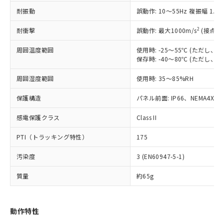
（以下｢規制貨物等」という）を輸出
記載している更新日時点での社内デー
耐振動
誤動作: 10～55Hz 複振幅 1.
*EU RoHS指令（10物質）：
または国外への提供する場合は、日本
記
タに基づき作成されるものであり、閲
説明
鉛(Pb) 1000ppm以下、 水銀(Hg) 1000ppm以下、 カド
*中国RoHS10物質の基準値 (GB/T26572)：
国政府の輸出許可(または役務取引許
号
覧された時点での実際の在庫および標
ミウム(Cd) 100ppm以下、
Pb(鉛) :1000ppm、 Hg(水銀) : 1000ppm、 Cd(カドミウ
2
耐衝撃
誤動作: 最大1000m/s
(接点開
可)を取得するなどの必要な手続きを
六価クロム(Cr(Ⅵ)) 1000ppm以下、ポリ臭化ビフェニル
ム) : 100ppm、
準価格とは異なる場合があることをご
類(PBB) 1000ppm以下、ポリ臭化ジフェニルエーテル類
Cr(Ⅵ)(六価クロム) : 1000ppm、 PBBs(ポリ臭化ビフェ
とります。
了承ください。
(PBDE) 1000ppm以下、フタル酸ビス(2-エチルヘキシ
周囲温度範囲
使用時: -25～55℃ (ただし
○
一定数以上の在庫あり
ニル類) : 1000ppm、 PBDEs(ポリ臭化ジフェニルエーテ
当社は規制貨物を破棄する場合は、完
ル) (DEHP)(別名：DOP) 1000ppm以下、フタル酸ブチ
正式な納期状況および標準価格はお客
ル類) : 1000ppm、
保存時: -40～80℃ (ただし
ルベンジル（BBP） 1000ppm以下、フタル酸ジブチル
全に破砕するなど、違法に輸出されな
DBP(フタル酸ジブチル) : 1000ppm、 DIBP(フタル酸ジ
様のお取引先、またはお客様担当のオ
（DBP） 1000ppm以下、フタル酸ジイソブチル
イソブチル) : 1000ppm、 BBP(フタル酸ブチルベンジ
△
一定数には満たないが在庫あり
いよう必要な手段を講じます。
周囲湿度範囲
使用時: 35～85%RH
ムロン制御機器販売店・当社販売員に
(DIBP) 1000ppm以下
ル) : 1000ppm、
当社は貴社製品を、核兵器、ミサイ
但し、RoHS指令で産業用監視および制御機器に対する
DEHP(フタル酸ビス(2-エチルヘキシル)) : 1000ppm
ご相談ください。
適用除外項目は除く。
ル、化学兵器、生物兵器またはその他
保護構造
パネル前面: IP66、NEMA4X, N
－
在庫なし(最新の在庫状況につ
オムロン制御機器販売店や当社販売拠
フタル酸エステル類の４物質については閾値を超える意
武器並びにこれらの製造装置等に一切
いては、お客様のお取引先、ま
図的な使用がないことを確認しています。
点は「
販売ネットワーク
」をご確認
※2 環境保護使用期限
感電保護クラス
Class II
使用いたしません。
たはお客様担当のオムロン制御
ください。
当社は、貴社製品を第三者に販売する
機器販売店・当社販売員にご確
在庫状況および標準価格結果を当社の
PTI（トラッキング特性）
175
※2 対応予定月
「ｅ」：有害物質（10物質）のすべてが基
場合は、上記1、2および3の内容を当
認ください)
事前の承諾なく第三者に漏洩または開
準値以下であることを示します。
該第三者に通知します。また当社は、
示しないようお願いします。
汚染度
3 (EN60947-5-1)
部品在庫の切り替え状況などにより、予定
「10」：通常の使用状況下において有害物
販売先および販売に係わる関係者が違
マイパーツ機能（部品リスト作成サー
空
受注生産機種、また在庫状況の
月が前後することがあります。
質が外部に漏えいし、環境に深刻な影響を
法に輸出するおそれがある場合は、取
ビス）をご利用いただくには、I-Web
白
情報を公開していない機種
質量
約65g
及ぼさない年数を意味します。
り引きをいたしません。
メンバーズにご登録されている必要が
「－」：未確認です。当社販売部門へお問
あります。
い合わせください。
お客様が当ウェブサイト上で当社にご
動作特性
※3 非含有証明書ダウンロード
登録された部品リストについて、当社