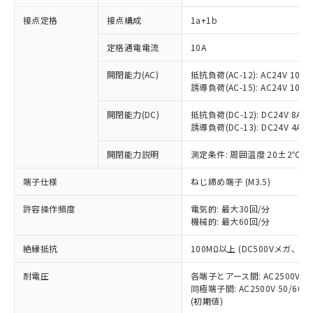
接点定格
接点構成
1a+1b
※1 対応状況
定格通電電流
10A
対応済み：EU RoHS指令（10物質）の
開閉能力(AC)
抵抗負荷(AC-12): AC24V 10A/A
非含有に対応した製品が提供可能な商品で
誘導負荷(AC-15): AC24V 10A/AC
す。
対応予定：EU RoHS指令（10物質）の非含
開閉能力(DC)
抵抗負荷(DC-12): DC24V 8A/DC
ご利用条件
有に対応した製品に切り替える予定のある
誘導負荷(DC-13): DC24V 4A/DC
商品です。
対応予定なし：EU RoHS指令（10物質）の
開閉能力説明
測定条件: 周囲温度 20±2℃、
以下の条件をお読みいただき、同意のうえ
非含有に非対応の商品で、対応品を出す予
ご利用ください。
端子仕様
ねじ締め端子 (M3.5)
定はありません。
調査・確認中：EU RoHS指令（10物質）の
本サービスは、当社制御機器事業取扱
※1 中国RoHS○×表
許容操作頻度
電気的: 最大30回/分
非含有の対応状況を調査中または確認中の
商品の当社在庫状況および標準価格
機械的: 最大60回/分
商品です。
(税抜)を提供させていただくもので
「○」：最大均質材料含有率が中国RoHSの
非該当品：ライセンス料など無形物で、有
す。
絶縁抵抗
100MΩ以上 (DC500Vメガ、
基準値以下であることを示します。
害物質有無と関係のない商品です。
当社制御機器事業取扱商品の中には、
「×」：最大均質材料含有率が中国RoHSの
仕入先様の事情により、非含有部品として
耐電圧
各端子とアース間: AC2500V 50/
本サービスの対象外となる商品もある
基準値を超えていることを示します。
いたものが、含有品と判明した場合などや
当社は、これら貴社製品のうち、外国
同極端子間: AC2500V 50/60
ことをご了承ください。
「－」：未確認です。当社販売部門へお問
むを得ず変更することがあります。
(初期値)
為替および外国貿易法に定める商品
在庫状況および標準価格照会結果は、
い合わせください。