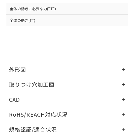
および当社の共同利用者が、当社の製
下記の非含有証明書をダウンロードするこ
品・サービスに関するお客様との取
全体の動きに必要な力(TTF)
とができます。
合意する
キャンセル
引・商談に必要な範囲で利用すること
をご了承ください。
全体の動き(TT)
EU RoHS指令（10物質）の非含有証明書
※当社の共同利用者とは、
"個人情報
51物質の非含有証明書（当社基準）
の共同利用に関して"
の「1.共同利
※本証明書は発行日時点で非含有を証明す
用者の範囲」に記載されている法人を
るもので、過去に遡って非含有を証明する
指します。
ものではありません。
また、RoHS指令のフタル酸エステル類４
物質の対応では、対応完了までの期間は出
荷製品に未対応品が混在することから備考
外形図
欄に対応日を記載しておりました。
情報更新：2026/05/21
既に当社にて対応品への在庫切替を完了
取りつけ穴加工図
していることから、特段のことがない限
り、2022年1月12日より割愛しておりま
情報更新：2026/05/21
CAD
す。
ログイン/会員登録いただくと、CADデータをダウンロー
RoHS/REACH対応状況
ドすることができます。
情報更新：2026/7/29
規格認証/適合状況