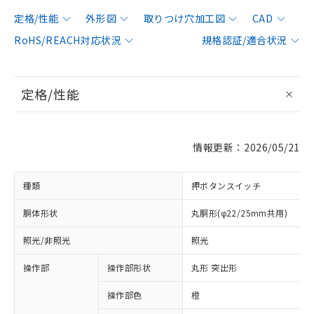
定格/性能
外形図
取りつけ穴加工図
CAD
RoHS/REACH対応状況
規格認証/適合状況
定格/性能
情報更新：2026/05/21
種類
押ボタンスイッチ
胴体形状
丸胴形(φ22/25mm共用)
照光/非照光
照光
操作部
操作部形状
丸形 突出形
操作部色
橙