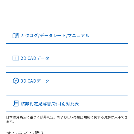
ログイン/会員登録
EU RoHS
注意事項・凡例
UL認証
CSA認証
CEマーキング
Yes
Yes
Yes
対応状況
対応予定月
※1
※2
ダウンロードデータをご利用いただく前に、以下を必ずお読
みください。
カタログ/データシート/マニュアル
対応済み
ソフトウェアの使用条件
LR型式承認
DNV型式承認
BV型式承認
KR型式承
（イギリス
（ノルウェー
（フランス
（韓国
船舶規格）
船舶規格）
船舶規格）
船舶規格
中国 RoHS
注意事項・凡例
2D CADデータ
No
No
No
No
中国 RoHS表
※1 ※2
3D CADデータ
この製品の規格認証/適合状況ページへ
Pb
Hg
Cd
Cr(VI)
その他の認証はこちらのページからご検索ください
該非判定見解書/項目別対比表
X
O
O
O
日本の外為法に基づく該非判定、およびEAR再輸出規制に関する見解が入手でき
ます。
"対応済み"や非含有の記載がされた商品であっても、流通
在庫等で未対応品が混在する可能性があります。
オンライン購入