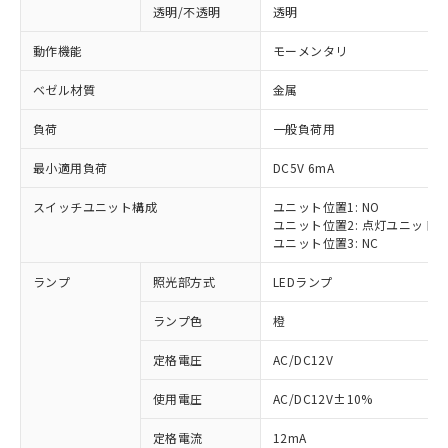
透明/不透明
透明
動作機能
モーメンタリ
ベゼル材質
金属
負荷
一般負荷用
最小適用負荷
DC5V 6mA
スイッチユニット構成
ユニット位置1: NO
ユニット位置2: 点灯ユニット
ユニット位置3: NC
ランプ
照光部方式
LEDランプ
ランプ色
橙
定格電圧
AC/DC12V
使用電圧
AC/DC12V±10%
定格電流
12mA