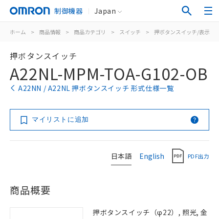
制御機器
Japan
ホーム
>
商品情報
>
商品カテゴリ
>
スイッチ
>
押ボタンスイッチ/表示灯
押ボタンスイッチ
A22NL-MPM-TOA-G102-OB
A22NN / A22NL 押ボタンスイッチ 形式仕様一覧
マイリストに追加
日本語
English
PDF出力
商品概要
押ボタンスイッチ（φ22）, 照光, 金