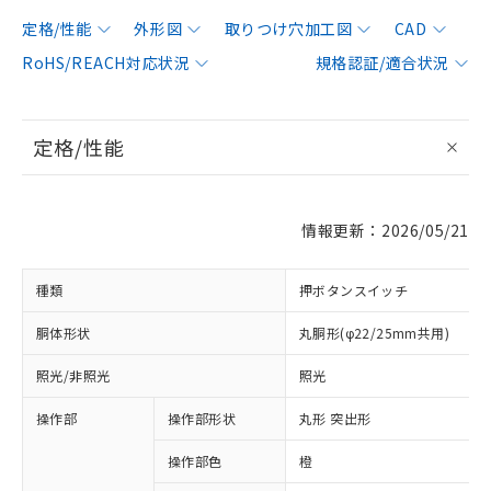
定格/性能
外形図
取りつけ穴加工図
CAD
RoHS/REACH対応状況
規格認証/適合状況
定格/性能
情報更新：2026/05/21
種類
押ボタンスイッチ
胴体形状
丸胴形(φ22/25mm共用)
照光/非照光
照光
操作部
操作部形状
丸形 突出形
操作部色
橙