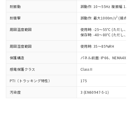
○
一定数以上の在庫あり
ニル類) : 1000ppm、 PBDEs(ポリ臭化ジフェニルエーテ
当社は規制貨物を破棄する場合は、完
ル) (DEHP)(別名：DOP) 1000ppm以下、フタル酸ブチ
正式な納期状況および標準価格はお客
ル類) : 1000ppm、
耐振動
誤動作: 10～55Hz 複振幅 1.
ルベンジル（BBP） 1000ppm以下、フタル酸ジブチル
全に破砕するなど、違法に輸出されな
DBP(フタル酸ジブチル) : 1000ppm、 DIBP(フタル酸ジ
様のお取引先、またはお客様担当のオ
（DBP） 1000ppm以下、フタル酸ジイソブチル
イソブチル) : 1000ppm、 BBP(フタル酸ブチルベンジ
△
一定数には満たないが在庫あり
いよう必要な手段を講じます。
ムロン制御機器販売店・当社販売員に
(DIBP) 1000ppm以下
2
耐衝撃
ル) : 1000ppm、
誤動作: 最大1000m/s
(接点開
当社は貴社製品を、核兵器、ミサイ
但し、RoHS指令で産業用監視および制御機器に対する
DEHP(フタル酸ビス(2-エチルヘキシル)) : 1000ppm
ご相談ください。
適用除外項目は除く。
ル、化学兵器、生物兵器またはその他
－
在庫なし(最新の在庫状況につ
オムロン制御機器販売店や当社販売拠
周囲温度範囲
使用時: -25～55℃ (ただし
フタル酸エステル類の４物質については閾値を超える意
武器並びにこれらの製造装置等に一切
いては、お客様のお取引先、ま
図的な使用がないことを確認しています。
保存時: -40～80℃ (ただし
点は「
販売ネットワーク
」をご確認
※2 環境保護使用期限
使用いたしません。
たはお客様担当のオムロン制御
ください。
当社は、貴社製品を第三者に販売する
周囲湿度範囲
使用時: 35～85%RH
機器販売店・当社販売員にご確
在庫状況および標準価格結果を当社の
※2 対応予定月
「ｅ」：有害物質（10物質）のすべてが基
場合は、上記1、2および3の内容を当
認ください)
事前の承諾なく第三者に漏洩または開
準値以下であることを示します。
保護構造
パネル前面: IP66、NEMA4X, N
該第三者に通知します。また当社は、
示しないようお願いします。
部品在庫の切り替え状況などにより、予定
「10」：通常の使用状況下において有害物
販売先および販売に係わる関係者が違
マイパーツ機能（部品リスト作成サー
空
受注生産機種、また在庫状況の
感電保護クラス
Class II
月が前後することがあります。
質が外部に漏えいし、環境に深刻な影響を
法に輸出するおそれがある場合は、取
ビス）をご利用いただくには、I-Web
白
情報を公開していない機種
及ぼさない年数を意味します。
り引きをいたしません。
メンバーズにご登録されている必要が
PTI（トラッキング特性）
175
「－」：未確認です。当社販売部門へお問
あります。
い合わせください。
お客様が当ウェブサイト上で当社にご
汚染度
3 (EN60947-5-1)
※3 非含有証明書ダウンロード
登録された部品リストについて、当社
および当社の共同利用者が、当社の製
下記の非含有証明書をダウンロードするこ
品・サービスに関するお客様との取
とができます。
合意する
キャンセル
引・商談に必要な範囲で利用すること
をご了承ください。
EU RoHS指令（10物質）の非含有証明書
※当社の共同利用者とは、
"個人情報