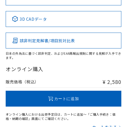
No
No
No
No
中国 RoHS表
※1 ※2
3D CADデータ
この製品の規格認証/適合状況ページへ
Pb
Hg
Cd
Cr(VI)
その他の認証はこちらのページからご検索ください
該非判定見解書/項目別対比表
X
O
O
O
日本の外為法に基づく該非判定、およびEAR再輸出規制に関する見解が入手でき
ます。
"対応済み"や非含有の記載がされた商品であっても、流通
在庫等で未対応品が混在する可能性があります。
オンライン購入
非含有品が必要な際は、弊社営業部門もしくは販売店へお
問い合わせください。
¥ 2,580
販売価格（税込）
この製品のRoHS/REACH対応状況ページへ
カートに追加
オンライン購入における出荷予定日は、カートに追加～「ご購入手続き：価
格・納期の確認」画面にてご確認ください。