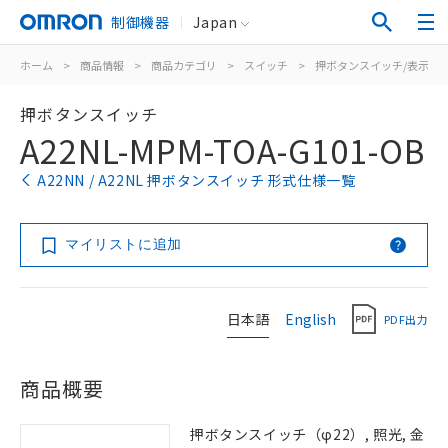
制御機器
Japan
ホーム
>
商品情報
>
商品カテゴリ
>
スイッチ
>
押ボタンスイッチ/表示灯
押ボタンスイッチ
A22NL-MPM-TOA-G101-OB
A22NN / A22NL 押ボタンスイッチ 形式仕様一覧
マイリストに追加
日本語
English
PDF出力
商品概要
押ボタンスイッチ（φ22）, 照光, 金