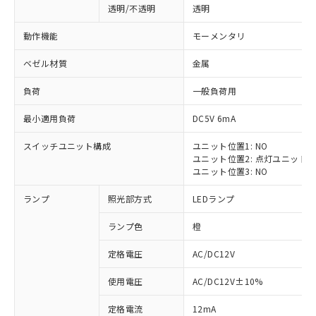
透明/不透明
透明
動作機能
モーメンタリ
ベゼル材質
金属
負荷
一般負荷用
最小適用負荷
DC5V 6mA
スイッチユニット構成
ユニット位置1: NO
ユニット位置2: 点灯ユニット
ユニット位置3: NO
ランプ
照光部方式
LEDランプ
ランプ色
橙
定格電圧
AC/DC12V
※1 対応状況
使用電圧
AC/DC12V±10%
定格電流
12mA
対応済み：EU RoHS指令（10物質）の