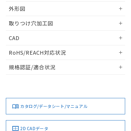
51物質の非含有証明書（当社基準）
の共同利用に関して"
の「1.共同利
※本証明書は発行日時点で非含有を証明す
外形図
用者の範囲」に記載されている法人を
るもので、過去に遡って非含有を証明する
指します。
ものではありません。
情報更新：2026/05/21
取りつけ穴加工図
また、RoHS指令のフタル酸エステル類４
物質の対応では、対応完了までの期間は出
情報更新：2026/05/21
CAD
荷製品に未対応品が混在することから備考
欄に対応日を記載しておりました。
ログイン/会員登録いただくと、CADデータをダウンロー
既に当社にて対応品への在庫切替を完了
RoHS/REACH対応状況
ドすることができます。
していることから、特段のことがない限
り、2022年1月12日より割愛しておりま
情報更新：2026/7/29
規格認証/適合状況
す。
ログイン/会員登録
EU RoHS
注意事項・凡例
UL認証
CSA認証
CEマーキング
Yes
Yes
Yes
対応状況
対応予定月
※1
※2
ダウンロードデータをご利用いただく前に、以下を必ずお読
みください。
カタログ/データシート/マニュアル
対応済み
ソフトウェアの使用条件
LR型式承認
DNV型式承認
BV型式承認
KR型式承
（イギリス
（ノルウェー
（フランス
（韓国
船舶規格）
船舶規格）
船舶規格）
船舶規格
中国 RoHS
注意事項・凡例
2D CADデータ