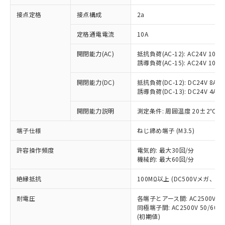
非含有に対応した製品が提供可能な商品で
接点定格
接点構成
2a
す。
対応予定：EU RoHS指令（10物質）の非含
ご利用条件
定格通電電流
10A
有に対応した製品に切り替える予定のある
商品です。
開閉能力(AC)
抵抗負荷(AC-12): AC24V 10A/A
対応予定なし：EU RoHS指令（10物質）の
誘導負荷(AC-15): AC24V 10A/AC
以下の条件をお読みいただき、同意のうえ
非含有に非対応の商品で、対応品を出す予
ご利用ください。
定はありません。
開閉能力(DC)
抵抗負荷(DC-12): DC24V 8A/DC
調査・確認中：EU RoHS指令（10物質）の
誘導負荷(DC-13): DC24V 4A/DC
本サービスは、当社制御機器事業取扱
※1 中国RoHS○×表
非含有の対応状況を調査中または確認中の
商品の当社在庫状況および標準価格
開閉能力説明
測定条件: 周囲温度 20±2℃、
商品です。
(税抜)を提供させていただくもので
「○」：最大均質材料含有率が中国RoHSの
非該当品：ライセンス料など無形物で、有
す。
端子仕様
ねじ締め端子 (M3.5)
基準値以下であることを示します。
害物質有無と関係のない商品です。
当社制御機器事業取扱商品の中には、
「×」：最大均質材料含有率が中国RoHSの
仕入先様の事情により、非含有部品として
本サービスの対象外となる商品もある
許容操作頻度
電気的: 最大30回/分
基準値を超えていることを示します。
いたものが、含有品と判明した場合などや
当社は、これら貴社製品のうち、外国
ことをご了承ください。
機械的: 最大60回/分
「－」：未確認です。当社販売部門へお問
むを得ず変更することがあります。
為替および外国貿易法に定める商品
在庫状況および標準価格照会結果は、
い合わせください。
（以下｢規制貨物等」という）を輸出
絶縁抵抗
100MΩ以上 (DC500Vメガ、
記載している更新日時点での社内デー
*EU RoHS指令（10物質）：
または国外への提供する場合は、日本
記
タに基づき作成されるものであり、閲
説明
鉛(Pb) 1000ppm以下、 水銀(Hg) 1000ppm以下、 カド
*中国RoHS10物質の基準値 (GB/T26572)：
国政府の輸出許可(または役務取引許
耐電圧
各端子とアース間: AC2500V 50/
号
覧された時点での実際の在庫および標
ミウム(Cd) 100ppm以下、
Pb(鉛) :1000ppm、 Hg(水銀) : 1000ppm、 Cd(カドミウ
同極端子間: AC2500V 50/60
可)を取得するなどの必要な手続きを
六価クロム(Cr(Ⅵ)) 1000ppm以下、ポリ臭化ビフェニル
ム) : 100ppm、
準価格とは異なる場合があることをご
類(PBB) 1000ppm以下、ポリ臭化ジフェニルエーテル類
(初期値)
Cr(Ⅵ)(六価クロム) : 1000ppm、 PBBs(ポリ臭化ビフェ
とります。
了承ください。
(PBDE) 1000ppm以下、フタル酸ビス(2-エチルヘキシ