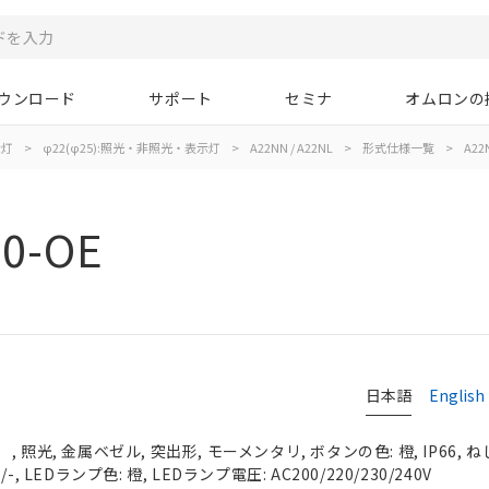
ウンロード
サポート
セミナ
オムロンの
示灯
>
φ22(φ25):照光・非照光・表示灯
>
A22NN / A22NL
>
形式仕様一覧
>
A22
0-OE
日本語
English
照光, 金属ベゼル, 突出形, モーメンタリ, ボタンの色: 橙, IP66, ね
, LEDランプ色: 橙, LEDランプ電圧: AC200/220/230/240V