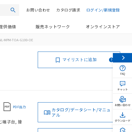
お問い合わせ
カタログ請求
ログイン/新規登録
検索
提供価値
販売ネットワーク
オンラインストア
NL-MPM-TOA-G100-OE
マイリストに追加
FAQ
チャット
お問い合わせ
PDF出力
カタログ/データシート/マニュ
アル
じ端子台, 接
ダウンロード