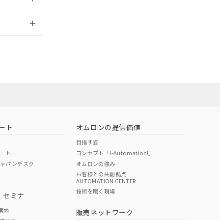
2026/7/29
ート
オムロンの提供価値
目指す姿
ポート
コンセプト「i-Automation!」
ジャパンデスク
オムロンの強み
お客様との共創拠点
AUTOMATION CENTER
DIBP
BBP
DEHP
環境保護
技術を磨く現場
・セミナ
状況ページへ
使用期限
検索ください
案内
販売ネットワーク