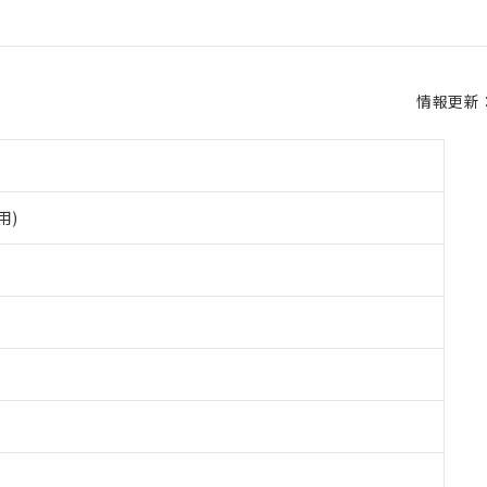
情報更新：2
用)