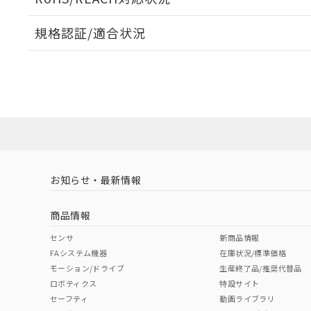
規格認証/適合状況
EU RoHS
注意事項・凡例
UL認証
CSA認証
CEマーキング
ダウンロードデータをご利用いただく前に、以下を必ずお読
Yes
Yes
Yes
対応状況
対応予定月
※1
※2
ソフトウェアの使用条件
対応済み
LR型式承認
DNV型式承認
BV型式承認
KR
（イギリス
（ノルウェー
（フランス
（
お知らせ・最新情報
中国 RoHS
注意事項・凡例
船舶規格）
船舶規格）
船舶規格）
船
商品情報
No
No
No
No
中国 RoHS表
※1 ※2
センサ
新商品情報
FAシステム機器
在庫状況/標準価格
Pb
Hg
Cd
Cr(V
モーション/ドライブ
生産終了品/推奨代替品
ロボティクス
特設サイト
セーフティ
動画ライブラリ