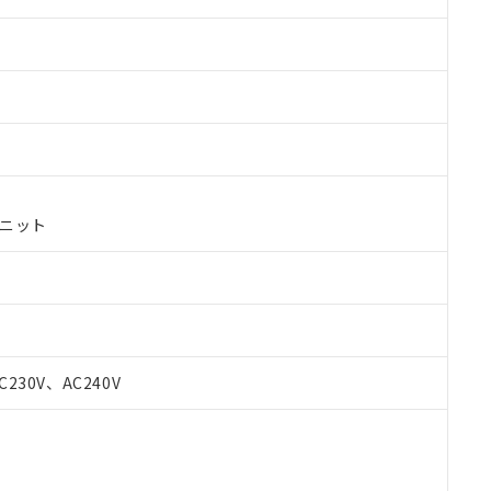
ユニット
 RoHS指令（10物質）の非含有に対応した製品が提供可能な商品です
C230V、AC240V
oHS指令（10物質）の非含有に対応した製品に切り替える予定のある
 RoHS指令（10物質）の非含有に非対応の商品で、対応品を出す予
 RoHS指令（10物質）の非含有の対応状況を調査中または確認中の
ンス料など無形物で、有害物質有無と関係のない商品です。
○×表
より、非含有部品としていたものが、含有品と判明した場合などやむ