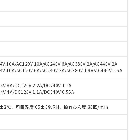
みいただき、同意のうえご利用ください。
材料含有率が中国RoHSの基準値以下であることを示します。
材料含有率が中国RoHSの基準値を超えていることを示します。
、当社制御機器事業取扱商品の当社在庫状況および標準価格(税抜)
ら貴社製品のうち、外国為替および外国貿易法に定める商品（以下｢
質）：
す。当社販売部門へお問い合わせください。
 水銀(Hg) 1000ppm以下、 カドミウム(Cd) 100ppm以下、
たは国外への提供する場合は、日本国政府の輸出許可(または役務取
000ppm以下、ポリ臭化ビフェニル類(PBB) 1000ppm以下、ポリ臭化ジフェニルエーテル類(P
事業取扱商品の中には、本サービスの対象外となる商品もあること
手続きをとります。
キシル) (DEHP)(別名：DOP) 1000ppm以下、フタル酸ブチルベンジル（BBP） 100
(GB/T26572)：
以下、フタル酸ジイソブチル (DIBP) 1000ppm以下
び標準価格照会結果は、記載している更新日時点での社内データに
物を破棄する場合は、完全に破砕するなど、違法に輸出されないよ
(水銀) : 1000ppm、 Cd(カドミウム) : 100ppm、
業用監視および制御機器に対する適用除外項目は除く。
覧された時点での実際の在庫および標準価格とは異なる場合がある
1000ppm、 PBBs(ポリ臭化ビフェニル類) : 1000ppm、 PBDEs(ポリ臭化ジフェニルエーテル類
物質については閾値を超える意図的な使用がないことを確認しています。
上の在庫あり
 1000ppm、 DIBP(フタル酸ジイソブチル) : 1000ppm、 BBP(フタル酸ブチルベンジル) :
品を、核兵器、ミサイル、化学兵器、生物兵器またはその他武器並
チルヘキシル)) : 1000ppm
況および標準価格はお客様のお取引先、またはお客様担当のオムロ
用いたしません。
V 10A/AC120V 10A/AC240V 6A/AC380V 2A/AC440V 2A
ご相談ください。
は満たないが在庫あり
製品を第三者に販売する場合は、上記1、2および3の内容を当該第
 10A/AC120V 6A/AC240V 3A/AC380V 1.9A/AC440V 1.6A
機器販売店や当社販売拠点は「
販売ネットワーク
」をご確認くだ
販売先および販売に係わる関係者が違法に輸出するおそれがある場
用期限
び標準価格結果を当社の事前の承諾なく第三者に漏洩または開示し
え状況などにより、予定月が前後することがあります。
(最新の在庫状況については、お客様のお取引先、またはお客様担当
V 8A/DC120V 2.2A/DC240V 1.1A
（10物質）のすべてが基準値以下であることを示します。
店・当社販売員にご確認ください)
能（部品リスト作成サービス）をご利用いただくには、I-Webメン
V 4A/DC120V 1.1A/DC240V 0.55A
使用状況下において有害物質が外部に漏えいし、環境に深刻な影響を
あります。
機種、また在庫状況の情報を公開していない機種
ェブサイト上で当社にご登録された部品リストについて、当社およ
書ダウンロード
す。当社販売部門へお問い合わせください。
0±2℃、周囲湿度 65±5%RH、操作ひん度 30回/min
品・サービスに関するお客様との取引・商談に必要な範囲で利用す
合意する
キャンセル
書をダウンロードすることができます。
利用者とは、
"個人情報の共同利用に関して"
の「1.共同利用者の
します。
10物質）の非含有証明書
明書（当社基準）