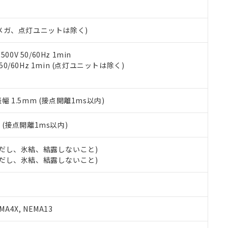
日時点で非含有を証明するもので、過去に遡って非含有を証明するも
令のフタル酸エステル類４物質の対応では、対応完了までの期間は出
備考欄に対応日を記載しておりました。
00Vメガ、点灯ユニットは除く)
品への在庫切替を完了していることから、特段のことがない限り、20
す。
0V 50/60Hz 1min
 50/60Hz 1min (点灯ユニットは除く)
振幅 1.5mm (接点開離1ms以内)
2
(接点開離1ms以内)
 (ただし、氷結、結露しないこと)
 (ただし、氷結、結露しないこと)
A4X, NEMA13