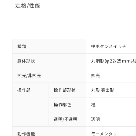
定格/性能
種類
押ボタンスイッチ
胴体形状
丸胴形(φ22/25mm共
照光/非照光
照光
操作部
操作部形状
丸形 突出形
操作部色
橙
透明/不透明
透明
動作機能
モーメンタリ