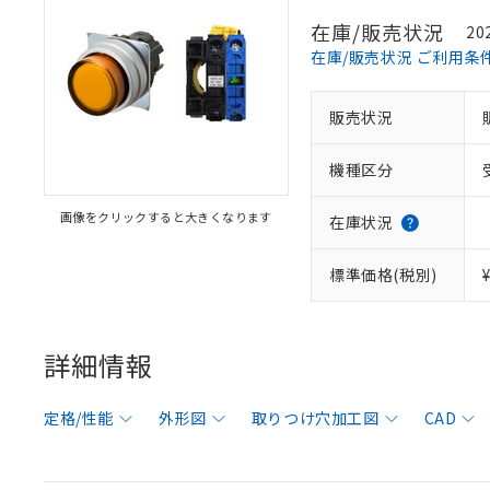
在庫/販売状況
20
在庫/販売状況 ご利用条
販売状況
機種区分
画像をクリックすると大きくなります
在庫状況
標準価格(税別)
詳細情報
定格/性能
外形図
取りつけ穴加工図
CAD