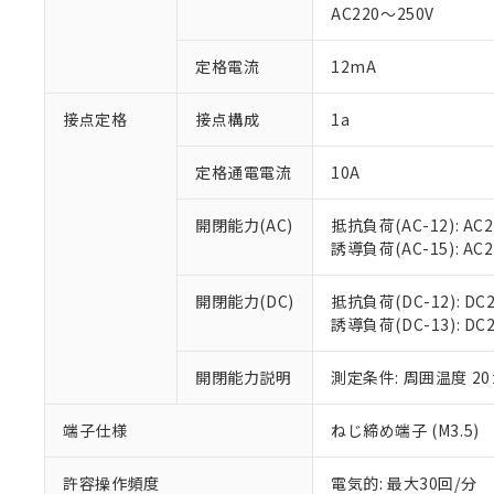
AC220～250V
があります。
以下の条件をお読
「○」：最大均質
「×」：最大均質
本サービスは
当社は、これ
定格電流
12mA
*EU RoHS指令（10物
「－」：未確認で
鉛(Pb) 1000ppm以下、
くものです。
う）を輸出ま
記
説明
六価クロム(Cr(Ⅵ)) 1
当社制御機器
などの必要な
フタル酸ビス(2-エチルヘ
接点定格
接点構成
1a
号
*中国RoHS10物質の基準値 
ル（DBP） 1000ppm
在庫状況およ
当社は規制貨
Pb(鉛) :1000ppm、 Hg
但し、RoHS指令で産
のであり、閲
ます。
Cr(Ⅵ)(六価クロム) : 
フタル酸エステル類の４
定格通電電流
10A
○
一定数以
DBP(フタル酸ジブチル) :
い。
当社は貴社製
DEHP(フタル酸ビス(2-エ
正式な納期状
置等に一切使
開閉能力(AC)
抵抗負荷(AC-12): AC24
当社販売員に
※2 対応予定月
△
一定数に
当社は、貴社
誘導負荷(AC-15): AC24V
オムロン制御
また当社は、
※2 環境保護使
在庫状況およ
部品在庫の切り替
たしません。
－
在庫なし
す。
開閉能力(DC)
抵抗負荷(DC-12): DC24
「ｅ」：有害物質
機器販売
マイパーツ機
誘導負荷(DC-13): DC24
「10」：通常の
ている必要が
味します。
空
受注生産
お客様が当ウ
※3 非含有証明
「－」：未確認で
開閉能力説明
測定条件: 周囲温度 2
白
が、当社の製
さい。
下記の非含有証明
端子仕様
ねじ締め端子 (M3.5)
※当社の共同
いる法人を指
EU RoHS指令（
許容操作頻度
電気的: 最大30回/分
51物質の非含有証