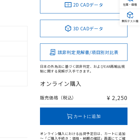
2D CADデータ
在庫・価格
無料テスト機
3D CADデータ
該非判定見解書/項目別対比表
日本の外為法に基づく該非判定、およびEAR再輸出規
制に関する見解が入手できます。
オンライン購入
¥ 2,250
販売価格（税込）
カートに追加
オンライン購入における出荷予定日は、カートに追加
～「ご購入手続き：価格・納期の確認」画面にてご確