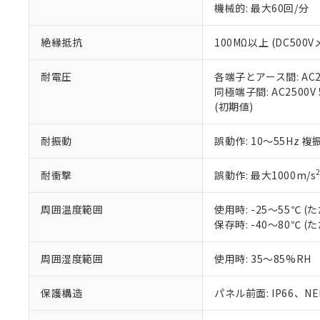
機械的: 最大60回/分
※本証明書は発行
また、RoHS指
混在することから
絶縁抵抗
100MΩ以上 (DC5
既に当社にて対応
り割愛しておりま
耐電圧
各端子とアース間: AC250
同極端子間: AC2500V
(初期値)
耐振動
誤動作: 10～55Hz 複
耐衝撃
誤動作: 最大1000m/s
周囲温度範囲
使用時: -25～55℃
保存時: -40～80℃
周囲湿度範囲
使用時: 35～85%RH
保護構造
パネル前面: IP66、NEM