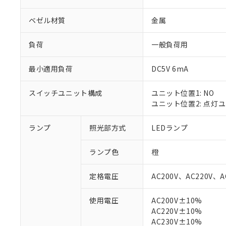
ベゼル材質
金属
負荷
一般負荷用
最小適用負荷
DC5V 6mA
スイッチユニット構成
ユニット位置1: NO
ユニット位置2: 点灯
ランプ
照光部方式
LEDランプ
※1 対応状況
ランプ色
橙
対応済み：EU
定格電圧
AC200V、AC220V、A
対応予定：EU R
対応予定なし：EU
使用電圧
AC200V±10%
調査・確認中：EU
ご利用条件
AC220V±10%
非該当品：ライセ
※1 中国RoHS
AC230V±10%
仕入先様の事情に