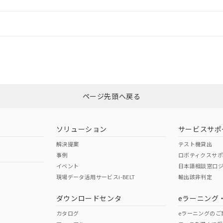
情報更新：
ログイン/会員登録
CCC認証
電波法
みください。
Yes
N/A
非含有証明書
※3
ページ先頭へ戻る
ダウンロードはこちら
型式承認
NK型式承認
ABS型式承認
韓国
（日本
（アメリカ
ソリューション
サービスサポ
舶規格）
船舶規格）
船舶規格）
解決提案
テスト機貸出
事例
ロボティクスサ
No
No
イベント
日本語相談窓口
現場データ活用サービスi-BELT
輸出該非判定
I)
PBBs
PBDEs
DBP
ダウンロードセンタ
eラーニング
この製品の規格認証/適合
その他の認証はこちらのページからご
カタログ
eラーニングのご