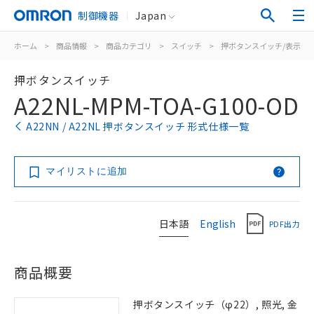
制御機器
Japan
ホーム
>
商品情報
>
商品カテゴリ
>
スイッチ
>
押ボタンスイッチ/表示灯
押ボタンスイッチ
A22NL-MPM-TOA-G100-OD
A22NN / A22NL 押ボタンスイッチ 形式仕様一覧
マイリストに追加
日本語
English
PDF出力
商品概要
押ボタンスイッチ（φ22）, 照光, 金