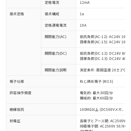
対応済み：EU RoHS指令（10物質）の
定格電流
12mA
非含有に対応した製品が提供可能な商品で
す。
接点定格
接点構成
1a
対応予定：EU RoHS指令（10物質）の非含
ご利用条件
有に対応した製品に切り替える予定のある
定格通電電流
10A
商品です。
開閉能力(AC)
抵抗負荷(AC-12): AC24V 10A/A
対応予定なし：EU RoHS指令（10物質）の
以下の条件をお読みいただき、同意のうえ
誘導負荷(AC-15): AC24V 10A/AC
非含有に非対応の商品で、対応品を出す予
ご利用ください。
定はありません。
開閉能力(DC)
抵抗負荷(DC-12): DC24V 8A/DC
調査・確認中：EU RoHS指令（10物質）の
本サービスは、当社制御機器事業取扱
誘導負荷(DC-13): DC24V 4A/DC
※1 中国RoHS○×表
非含有の対応状況を調査中または確認中の
商品の当社在庫状況および標準価格
商品です。
開閉能力説明
測定条件: 周囲温度 20±2℃、
(税抜)を提供させていただくもので
「○」：最大均質材料含有率が中国RoHSの
非該当品：ライセンス料など無形物で、有
す。
基準値以下であることを示します。
害物質有無と関係のない商品です。
端子仕様
ねじ締め端子 (M3.5)
当社制御機器事業取扱商品の中には、
「×」：最大均質材料含有率が中国RoHSの
仕入先様の事情により、非含有部品として
本サービスの対象外となる商品もある
基準値を超えていることを示します。
いたものが、含有品と判明した場合などや
許容操作頻度
電気的: 最大30回/分
当社は、これら貴社製品のうち、外国
ことをご了承ください。
「－」：未確認です。当社販売部門へお問
機械的: 最大60回/分
むを得ず変更することがあります。
為替および外国貿易法に定める商品
在庫状況および標準価格照会結果は、
い合わせください。
（以下｢規制貨物等」という）を輸出
記載している更新日時点での社内デー
絶縁抵抗
100MΩ以上 (DC500Vメガ、
*EU RoHS指令（10物質）：
または国外への提供する場合は、日本
記
タに基づき作成されるものであり、閲
説明
鉛(Pb) 1000ppm以下、 水銀(Hg) 1000ppm以下、 カド
*中国RoHS10物質の基準値 (GB/T26572)：
国政府の輸出許可(または役務取引許
号
覧された時点での実際の在庫および標
ミウム(Cd) 100ppm以下、
耐電圧
Pb(鉛) :1000ppm、 Hg(水銀) : 1000ppm、 Cd(カドミウ
各端子とアース間: AC2500V 50/
可)を取得するなどの必要な手続きを
六価クロム(Cr(Ⅵ)) 1000ppm以下、ポリ臭化ビフェニル
ム) : 100ppm、
準価格とは異なる場合があることをご
同極端子間: AC2500V 50/60
類(PBB) 1000ppm以下、ポリ臭化ジフェニルエーテル類
Cr(Ⅵ)(六価クロム) : 1000ppm、 PBBs(ポリ臭化ビフェ
とります。