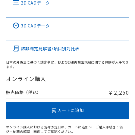
中国 RoHS
注意事項・凡例
2D CADデータ
No
No
No
No
中国 RoHS表
※1 ※2
3D CADデータ
この製品の規格認証/適合状況ページへ
Pb
Hg
Cd
Cr(VI)
その他の認証はこちらのページからご検索ください
該非判定見解書/項目別対比表
O
O
O
O
日本の外為法に基づく該非判定、およびEAR再輸出規制に関する見解が入手でき
ます。
"対応済み"や非含有の記載がされた商品であっても、流通
在庫等で未対応品が混在する可能性があります。
オンライン購入
非含有品が必要な際は、弊社営業部門もしくは販売店へお
問い合わせください。
¥ 2,250
販売価格（税込）
この製品のRoHS/REACH対応状況ページへ
カートに追加
オンライン購入における出荷予定日は、カートに追加～「ご購入手続き：価
格・納期の確認」画面にてご確認ください。