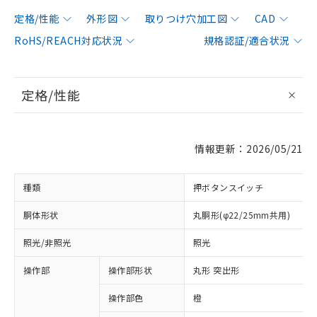
定格/性能
外形図
取りつけ穴加工図
CAD
RoHS/REACH対応状況
規格認証/適合状況
定格/性能
情報更新：2026/05/21
種類
押ボタンスイッチ
胴体形状
丸胴形(φ22/25mm共用)
照光/非照光
照光
操作部
操作部形状
丸形 突出形
操作部色
橙