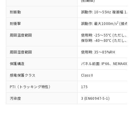
(初期値)
了承ください。
(PBDE) 1000ppm以下、フタル酸ビス(2-エチルヘキシ
○
一定数以上の在庫あり
ニル類) : 1000ppm、 PBDEs(ポリ臭化ジフェニルエーテ
当社は規制貨物を破棄する場合は、完
ル) (DEHP)(別名：DOP) 1000ppm以下、フタル酸ブチ
正式な納期状況および標準価格はお客
ル類) : 1000ppm、
ルベンジル（BBP） 1000ppm以下、フタル酸ジブチル
全に破砕するなど、違法に輸出されな
耐振動
DBP(フタル酸ジブチル) : 1000ppm、 DIBP(フタル酸ジ
誤動作: 10～55Hz 複振幅 1.
様のお取引先、またはお客様担当のオ
（DBP） 1000ppm以下、フタル酸ジイソブチル
イソブチル) : 1000ppm、 BBP(フタル酸ブチルベンジ
△
一定数には満たないが在庫あり
いよう必要な手段を講じます。
ムロン制御機器販売店・当社販売員に
(DIBP) 1000ppm以下
ル) : 1000ppm、
2
耐衝撃
誤動作: 最大1000m/s
(接点開
当社は貴社製品を、核兵器、ミサイ
但し、RoHS指令で産業用監視および制御機器に対する
DEHP(フタル酸ビス(2-エチルヘキシル)) : 1000ppm
ご相談ください。
適用除外項目は除く。
ル、化学兵器、生物兵器またはその他
－
在庫なし(最新の在庫状況につ
オムロン制御機器販売店や当社販売拠
フタル酸エステル類の４物質については閾値を超える意
周囲温度範囲
使用時: -25～55℃ (ただし
武器並びにこれらの製造装置等に一切
いては、お客様のお取引先、ま
図的な使用がないことを確認しています。
点は「
販売ネットワーク
」をご確認
保存時: -40～80℃ (ただし
※2 環境保護使用期限
使用いたしません。
たはお客様担当のオムロン制御
ください。
当社は、貴社製品を第三者に販売する
機器販売店・当社販売員にご確
在庫状況および標準価格結果を当社の
周囲湿度範囲
使用時: 35～85%RH
※2 対応予定月
「ｅ」：有害物質（10物質）のすべてが基
場合は、上記1、2および3の内容を当
認ください)
事前の承諾なく第三者に漏洩または開
準値以下であることを示します。
該第三者に通知します。また当社は、
示しないようお願いします。
保護構造
パネル前面: IP66、NEMA4X, N
部品在庫の切り替え状況などにより、予定
「10」：通常の使用状況下において有害物
販売先および販売に係わる関係者が違
マイパーツ機能（部品リスト作成サー
空
受注生産機種、また在庫状況の
月が前後することがあります。
質が外部に漏えいし、環境に深刻な影響を
法に輸出するおそれがある場合は、取
感電保護クラス
Class II
ビス）をご利用いただくには、I-Web
白
情報を公開していない機種
及ぼさない年数を意味します。
り引きをいたしません。
メンバーズにご登録されている必要が
「－」：未確認です。当社販売部門へお問
PTI（トラッキング特性）
175
あります。
い合わせください。
お客様が当ウェブサイト上で当社にご
※3 非含有証明書ダウンロード
汚染度
3 (EN60947-5-1)
登録された部品リストについて、当社
および当社の共同利用者が、当社の製
下記の非含有証明書をダウンロードするこ
品・サービスに関するお客様との取
とができます。
合意する
キャンセル
引・商談に必要な範囲で利用すること
をご了承ください。
EU RoHS指令（10物質）の非含有証明書
※当社の共同利用者とは、
"個人情報