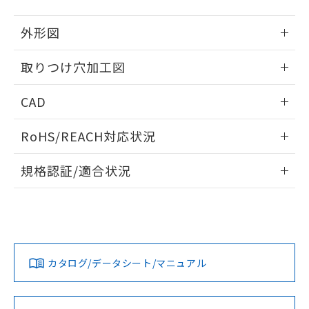
51物質の非含有証明書（当社基準）
の共同利用に関して"
の「1.共同利
※本証明書は発行日時点で非含有を証明す
用者の範囲」に記載されている法人を
外形図
るもので、過去に遡って非含有を証明する
指します。
ものではありません。
情報更新：2026/05/21
取りつけ穴加工図
また、RoHS指令のフタル酸エステル類４
物質の対応では、対応完了までの期間は出
情報更新：2026/05/21
荷製品に未対応品が混在することから備考
CAD
欄に対応日を記載しておりました。
既に当社にて対応品への在庫切替を完了
ログイン/会員登録いただくと、CADデータをダウンロー
RoHS/REACH対応状況
していることから、特段のことがない限
ドすることができます。
り、2022年1月12日より割愛しておりま
情報更新：2026/7/29
す。
規格認証/適合状況
ログイン/会員登録
EU RoHS
注意事項・凡例
UL認証
CSA認証
CEマーキング
Yes
Yes
Yes
対応状況
対応予定月
※1
※2
ダウンロードデータをご利用いただく前に、以下を必ずお読
みください。
カタログ/データシート/マニュアル
対応済み
ソフトウェアの使用条件
LR型式承認
DNV型式承認
BV型式承認
KR型式承
（イギリス
（ノルウェー
（フランス
（韓国
船舶規格）
船舶規格）
船舶規格）
船舶規格