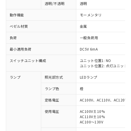
透明/不透明
透明
動作機能
モーメンタリ
ベゼル材質
金属
負荷
一般負荷用
最小適用負荷
DC5V 6mA
スイッチユニット構成
ユニット位置1: NO
ユニット位置2: 点灯ユニット
ランプ
照光部方式
LEDランプ
ランプ色
橙
定格電圧
AC100V、AC110V、AC120V
使用電圧
AC100V±10%
AC110V±10%
※1 対応状況
AC100～130V