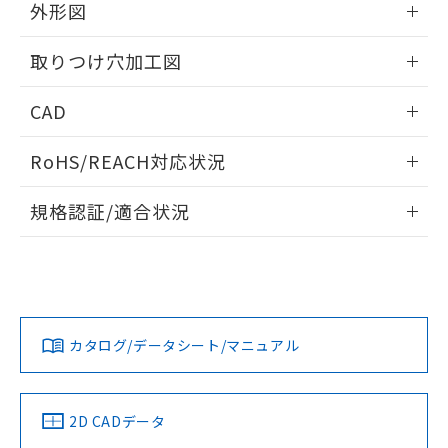
の共同利用に関して"
の「1.共同利
外形図
※本証明書は発行日時点で非含有を証明す
用者の範囲」に記載されている法人を
るもので、過去に遡って非含有を証明する
指します。
情報更新：2026/05/21
ものではありません。
取りつけ穴加工図
また、RoHS指令のフタル酸エステル類４
物質の対応では、対応完了までの期間は出
情報更新：2026/05/21
CAD
荷製品に未対応品が混在することから備考
欄に対応日を記載しておりました。
ログイン/会員登録いただくと、CADデータをダウンロー
RoHS/REACH対応状況
既に当社にて対応品への在庫切替を完了
ドすることができます。
していることから、特段のことがない限
情報更新：2026/7/29
り、2022年1月12日より割愛しておりま
規格認証/適合状況
す。
ログイン/会員登録
EU RoHS
注意事項・凡例
UL認証
CSA認証
CEマーキング
Yes
Yes
Yes
対応状況
対応予定月
※1
※2
ダウンロードデータをご利用いただく前に、以下を必ずお読
みください。
カタログ/データシート/マニュアル
対応済み
ソフトウェアの使用条件
LR型式承認
DNV型式承認
BV型式承認
KR型式承
（イギリス
（ノルウェー
（フランス
（韓国
船舶規格）
船舶規格）
船舶規格）
船舶規格
中国 RoHS
注意事項・凡例
2D CADデータ