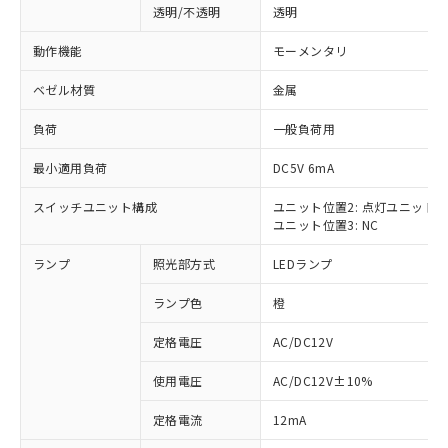
透明/不透明
透明
動作機能
モーメンタリ
ベゼル材質
金属
負荷
一般負荷用
最小適用負荷
DC5V 6mA
スイッチユニット構成
ユニット位置2: 点灯ユニット
ユニット位置3: NC
ランプ
照光部方式
LEDランプ
ランプ色
橙
定格電圧
AC/DC12V
使用電圧
AC/DC12V±10%
※1 対応状況
定格電流
12mA
対応済み：EU RoHS指令（10物質）の