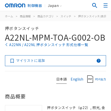
制御機器
Japan
ホーム
>
商品情報
>
商品カテゴリ
>
スイッチ
>
押ボタンスイッチ/表示灯
押ボタンスイッチ
A22NL-MPM-TOA-G002-OB
A22NN / A22NL 押ボタンスイッチ 形式仕様一覧
マイリストに追加
日本語
English
PDF出力
商品概要
押ボタンスイッチ（φ22）, 照光, 金