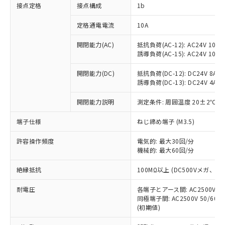
非含有に対応した製品が提供可能な商品で
接点定格
接点構成
1b
す。
対応予定：EU RoHS指令（10物質）の非含
定格通電電流
10A
ご利用条件
有に対応した製品に切り替える予定のある
商品です。
開閉能力(AC)
抵抗負荷(AC-12): AC24V 10A/A
誘導負荷(AC-15): AC24V 10A/AC
対応予定なし：EU RoHS指令（10物質）の
以下の条件をお読みいただき、同意のうえ
非含有に非対応の商品で、対応品を出す予
ご利用ください。
開閉能力(DC)
抵抗負荷(DC-12): DC24V 8A/DC
定はありません。
誘導負荷(DC-13): DC24V 4A/DC
調査・確認中：EU RoHS指令（10物質）の
本サービスは、当社制御機器事業取扱
※1 中国RoHS○×表
非含有の対応状況を調査中または確認中の
商品の当社在庫状況および標準価格
開閉能力説明
測定条件: 周囲温度 20±2℃、
商品です。
(税抜)を提供させていただくもので
「○」：最大均質材料含有率が中国RoHSの
非該当品：ライセンス料など無形物で、有
端子仕様
ねじ締め端子 (M3.5)
す。
基準値以下であることを示します。
害物質有無と関係のない商品です。
当社制御機器事業取扱商品の中には、
「×」：最大均質材料含有率が中国RoHSの
仕入先様の事情により、非含有部品として
許容操作頻度
電気的: 最大30回/分
本サービスの対象外となる商品もある
基準値を超えていることを示します。
いたものが、含有品と判明した場合などや
機械的: 最大60回/分
当社は、これら貴社製品のうち、外国
ことをご了承ください。
「－」：未確認です。当社販売部門へお問
むを得ず変更することがあります。
為替および外国貿易法に定める商品
在庫状況および標準価格照会結果は、
い合わせください。
絶縁抵抗
100MΩ以上 (DC500Vメガ、
（以下｢規制貨物等」という）を輸出
記載している更新日時点での社内デー
*EU RoHS指令（10物質）：
または国外への提供する場合は、日本
記
タに基づき作成されるものであり、閲
説明
耐電圧
鉛(Pb) 1000ppm以下、 水銀(Hg) 1000ppm以下、 カド
各端子とアース間: AC2500V 50/
*中国RoHS10物質の基準値 (GB/T26572)：
国政府の輸出許可(または役務取引許
号
覧された時点での実際の在庫および標
ミウム(Cd) 100ppm以下、
Pb(鉛) :1000ppm、 Hg(水銀) : 1000ppm、 Cd(カドミウ
同極端子間: AC2500V 50/60
可)を取得するなどの必要な手続きを
六価クロム(Cr(Ⅵ)) 1000ppm以下、ポリ臭化ビフェニル
ム) : 100ppm、
準価格とは異なる場合があることをご
(初期値)
類(PBB) 1000ppm以下、ポリ臭化ジフェニルエーテル類
Cr(Ⅵ)(六価クロム) : 1000ppm、 PBBs(ポリ臭化ビフェ
とります。
了承ください。
(PBDE) 1000ppm以下、フタル酸ビス(2-エチルヘキシ
○
一定数以上の在庫あり
ニル類) : 1000ppm、 PBDEs(ポリ臭化ジフェニルエーテ