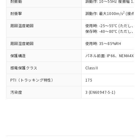
当社は規制貨物を破棄する場合は、完
耐振動
ル) (DEHP)(別名：DOP) 1000ppm以下、フタル酸ブチ
誤動作: 10～55Hz 複振幅 1.
正式な納期状況および標準価格はお客
ル類) : 1000ppm、
ルベンジル（BBP） 1000ppm以下、フタル酸ジブチル
全に破砕するなど、違法に輸出されな
DBP(フタル酸ジブチル) : 1000ppm、 DIBP(フタル酸ジ
様のお取引先、またはお客様担当のオ
（DBP） 1000ppm以下、フタル酸ジイソブチル
イソブチル) : 1000ppm、 BBP(フタル酸ブチルベンジ
△
一定数には満たないが在庫あり
いよう必要な手段を講じます。
2
耐衝撃
誤動作: 最大1000m/s
(接点開
ムロン制御機器販売店・当社販売員に
(DIBP) 1000ppm以下
ル) : 1000ppm、
当社は貴社製品を、核兵器、ミサイ
但し、RoHS指令で産業用監視および制御機器に対する
DEHP(フタル酸ビス(2-エチルヘキシル)) : 1000ppm
ご相談ください。
適用除外項目は除く。
周囲温度範囲
使用時: -25～55℃ (ただし
ル、化学兵器、生物兵器またはその他
－
在庫なし(最新の在庫状況につ
オムロン制御機器販売店や当社販売拠
フタル酸エステル類の４物質については閾値を超える意
保存時: -40～80℃ (ただし
武器並びにこれらの製造装置等に一切
いては、お客様のお取引先、ま
図的な使用がないことを確認しています。
点は「
販売ネットワーク
」をご確認
※2 環境保護使用期限
使用いたしません。
たはお客様担当のオムロン制御
ください。
周囲湿度範囲
使用時: 35～85%RH
当社は、貴社製品を第三者に販売する
機器販売店・当社販売員にご確
在庫状況および標準価格結果を当社の
※2 対応予定月
「ｅ」：有害物質（10物質）のすべてが基
場合は、上記1、2および3の内容を当
認ください)
事前の承諾なく第三者に漏洩または開
保護構造
パネル前面: IP66、NEMA4X, N
準値以下であることを示します。
該第三者に通知します。また当社は、
示しないようお願いします。
部品在庫の切り替え状況などにより、予定
「10」：通常の使用状況下において有害物
販売先および販売に係わる関係者が違
マイパーツ機能（部品リスト作成サー
感電保護クラス
Class II
空
受注生産機種、また在庫状況の
月が前後することがあります。
質が外部に漏えいし、環境に深刻な影響を
法に輸出するおそれがある場合は、取
ビス）をご利用いただくには、I-Web
白
情報を公開していない機種
及ぼさない年数を意味します。
り引きをいたしません。
PTI（トラッキング特性）
175
メンバーズにご登録されている必要が
「－」：未確認です。当社販売部門へお問
あります。
い合わせください。
汚染度
3 (EN60947-5-1)
お客様が当ウェブサイト上で当社にご
※3 非含有証明書ダウンロード
登録された部品リストについて、当社
および当社の共同利用者が、当社の製
下記の非含有証明書をダウンロードするこ
品・サービスに関するお客様との取
とができます。
合意する
キャンセル
引・商談に必要な範囲で利用すること
をご了承ください。
EU RoHS指令（10物質）の非含有証明書
※当社の共同利用者とは、
"個人情報
51物質の非含有証明書（当社基準）