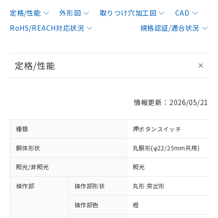
定格/性能
外形図
取りつけ穴加工図
CAD
RoHS/REACH対応状況
規格認証/適合状況
定格/性能
情報更新：2026/05/21
種類
押ボタンスイッチ
胴体形状
丸胴形(φ22/25mm共用)
照光/非照光
照光
操作部
操作部形状
丸形 突出形
操作部色
橙