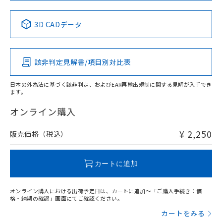
No
No
No
No
中国 RoHS表
※1 ※2
3D CADデータ
この製品の規格認証/適合状況ページへ
Pb
Hg
Cd
Cr(VI)
その他の認証はこちらのページからご検索ください
該非判定見解書/項目別対比表
X
O
O
O
日本の外為法に基づく該非判定、およびEAR再輸出規制に関する見解が入手でき
ます。
"対応済み"や非含有の記載がされた商品であっても、流通
在庫等で未対応品が混在する可能性があります。
オンライン購入
非含有品が必要な際は、弊社営業部門もしくは販売店へお
問い合わせください。
¥ 2,250
販売価格（税込）
この製品のRoHS/REACH対応状況ページへ
カートに追加
オンライン購入における出荷予定日は、カートに追加～「ご購入手続き：価
格・納期の確認」画面にてご確認ください。
カートをみる