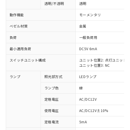
透明/不透明
透明
動作機能
モーメンタリ
ベゼル材質
金属
負荷
一般負荷用
最小適用負荷
DC5V 6mA
スイッチユニット構成
ユニット位置2: 点灯ユニット
ユニット位置3: NC
ランプ
照光部方式
LEDランプ
ランプ色
緑
定格電圧
AC/DC12V
使用電圧
AC/DC12V±10%
※1 対応状況
定格電流
5mA
対応済み：EU RoHS指令（10物質）の