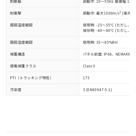
当社は規制貨物を破棄する場合は、完
耐振動
ル) (DEHP)(別名：DOP) 1000ppm以下、フタル酸ブチ
誤動作: 10～55Hz 複振幅 1.
正式な納期状況および標準価格はお客
ル類) : 1000ppm、
ルベンジル（BBP） 1000ppm以下、フタル酸ジブチル
全に破砕するなど、違法に輸出されな
DBP(フタル酸ジブチル) : 1000ppm、 DIBP(フタル酸ジ
様のお取引先、またはお客様担当のオ
（DBP） 1000ppm以下、フタル酸ジイソブチル
イソブチル) : 1000ppm、 BBP(フタル酸ブチルベンジ
△
一定数には満たないが在庫あり
いよう必要な手段を講じます。
2
耐衝撃
誤動作: 最大1000m/s
(接点開
ムロン制御機器販売店・当社販売員に
(DIBP) 1000ppm以下
ル) : 1000ppm、
当社は貴社製品を、核兵器、ミサイ
但し、RoHS指令で産業用監視および制御機器に対する
DEHP(フタル酸ビス(2-エチルヘキシル)) : 1000ppm
ご相談ください。
適用除外項目は除く。
周囲温度範囲
使用時: -25～55℃ (ただし
ル、化学兵器、生物兵器またはその他
－
在庫なし(最新の在庫状況につ
オムロン制御機器販売店や当社販売拠
フタル酸エステル類の４物質については閾値を超える意
保存時: -40～80℃ (ただし
武器並びにこれらの製造装置等に一切
いては、お客様のお取引先、ま
図的な使用がないことを確認しています。
点は「
販売ネットワーク
」をご確認
※2 環境保護使用期限
使用いたしません。
たはお客様担当のオムロン制御
ください。
周囲湿度範囲
使用時: 35～85%RH
当社は、貴社製品を第三者に販売する
機器販売店・当社販売員にご確
在庫状況および標準価格結果を当社の
※2 対応予定月
「ｅ」：有害物質（10物質）のすべてが基
場合は、上記1、2および3の内容を当
認ください)
事前の承諾なく第三者に漏洩または開
保護構造
パネル前面: IP66、NEMA4X, N
準値以下であることを示します。
該第三者に通知します。また当社は、
示しないようお願いします。
部品在庫の切り替え状況などにより、予定
「10」：通常の使用状況下において有害物
販売先および販売に係わる関係者が違
マイパーツ機能（部品リスト作成サー
感電保護クラス
Class II
空
受注生産機種、また在庫状況の
月が前後することがあります。
質が外部に漏えいし、環境に深刻な影響を
法に輸出するおそれがある場合は、取
ビス）をご利用いただくには、I-Web
白
情報を公開していない機種
及ぼさない年数を意味します。
り引きをいたしません。
PTI（トラッキング特性）
175
メンバーズにご登録されている必要が
「－」：未確認です。当社販売部門へお問
あります。
い合わせください。
汚染度
3 (EN60947-5-1)
お客様が当ウェブサイト上で当社にご
※3 非含有証明書ダウンロード
登録された部品リストについて、当社
および当社の共同利用者が、当社の製
下記の非含有証明書をダウンロードするこ
品・サービスに関するお客様との取
とができます。
合意する
キャンセル
引・商談に必要な範囲で利用すること
をご了承ください。
EU RoHS指令（10物質）の非含有証明書
※当社の共同利用者とは、
"個人情報
51物質の非含有証明書（当社基準）