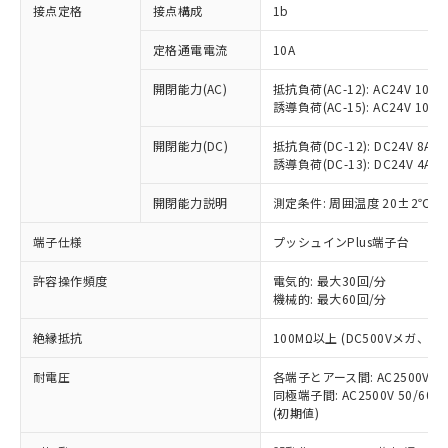
非含有に対応した製品が提供可能な商品で
接点定格
接点構成
1b
す。
対応予定：EU RoHS指令（10物質）の非含
定格通電電流
10A
ご利用条件
有に対応した製品に切り替える予定のある
商品です。
開閉能力(AC)
抵抗負荷(AC-12): AC24V 10A/A
誘導負荷(AC-15): AC24V 10A/AC
対応予定なし：EU RoHS指令（10物質）の
以下の条件をお読みいただき、同意のうえ
非含有に非対応の商品で、対応品を出す予
ご利用ください。
開閉能力(DC)
抵抗負荷(DC-12): DC24V 8A/DC
定はありません。
誘導負荷(DC-13): DC24V 4A/DC
調査・確認中：EU RoHS指令（10物質）の
本サービスは、当社制御機器事業取扱
※1 中国RoHS○×表
非含有の対応状況を調査中または確認中の
商品の当社在庫状況および標準価格
開閉能力説明
測定条件: 周囲温度 20±2℃、
商品です。
(税抜)を提供させていただくもので
「○」：最大均質材料含有率が中国RoHSの
非該当品：ライセンス料など無形物で、有
端子仕様
プッシュインPlus端子台
す。
基準値以下であることを示します。
害物質有無と関係のない商品です。
当社制御機器事業取扱商品の中には、
「×」：最大均質材料含有率が中国RoHSの
仕入先様の事情により、非含有部品として
許容操作頻度
電気的: 最大30回/分
本サービスの対象外となる商品もある
基準値を超えていることを示します。
いたものが、含有品と判明した場合などや
機械的: 最大60回/分
当社は、これら貴社製品のうち、外国
ことをご了承ください。
「－」：未確認です。当社販売部門へお問
むを得ず変更することがあります。
為替および外国貿易法に定める商品
在庫状況および標準価格照会結果は、
い合わせください。
絶縁抵抗
100MΩ以上 (DC500Vメガ、
（以下｢規制貨物等」という）を輸出
記載している更新日時点での社内デー
*EU RoHS指令（10物質）：
または国外への提供する場合は、日本
記
タに基づき作成されるものであり、閲
説明
耐電圧
鉛(Pb) 1000ppm以下、 水銀(Hg) 1000ppm以下、 カド
各端子とアース間: AC2500V 50/
*中国RoHS10物質の基準値 (GB/T26572)：
国政府の輸出許可(または役務取引許
号
覧された時点での実際の在庫および標
ミウム(Cd) 100ppm以下、
Pb(鉛) :1000ppm、 Hg(水銀) : 1000ppm、 Cd(カドミウ
同極端子間: AC2500V 50/60
可)を取得するなどの必要な手続きを
六価クロム(Cr(Ⅵ)) 1000ppm以下、ポリ臭化ビフェニル
ム) : 100ppm、
準価格とは異なる場合があることをご
(初期値)
類(PBB) 1000ppm以下、ポリ臭化ジフェニルエーテル類
Cr(Ⅵ)(六価クロム) : 1000ppm、 PBBs(ポリ臭化ビフェ
とります。
了承ください。
(PBDE) 1000ppm以下、フタル酸ビス(2-エチルヘキシ
○
一定数以上の在庫あり
ニル類) : 1000ppm、 PBDEs(ポリ臭化ジフェニルエーテ