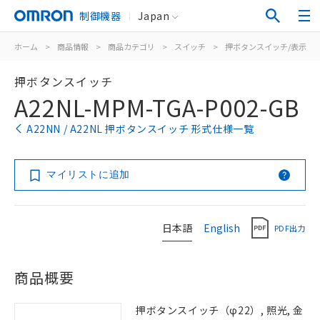
制御機器
Japan
ホーム
>
商品情報
>
商品カテゴリ
>
スイッチ
>
押ボタンスイッチ/表示灯
押ボタンスイッチ
A22NL-MPM-TGA-P002-GB
A22NN / A22NL 押ボタンスイッチ 形式仕様一覧
マイリストに追加
日本語
English
PDF出力
商品概要
押ボタンスイッチ（φ22）, 照光, 金