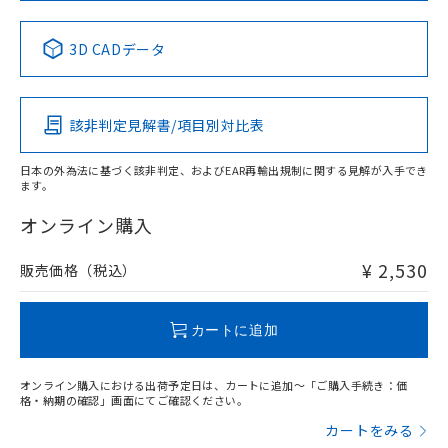
中国 RoHS表
※1 ※2
3D CADデータ
Pb
Hg
Cd
Cr(VI)
該非判定見解書/項目別対比表
X
O
O
O
日本の外為法に基づく該非判定、およびEAR再輸出規制に関する見解が入手でき
ます。
"対応済み"や非含有の記載がされた商品であっても、流通
在庫等で未対応品が混在する可能性があります。
オンライン購入
非含有品が必要な際は、弊社営業部門もしくは販売店へお
問い合わせください。
¥ 2,530
販売価格（税込）
この製品のRoHS/REACH対応状況ページへ
カートに追加
オンライン購入における出荷予定日は、カートに追加～「ご購入手続き：価
格・納期の確認」画面にてご確認ください。
カートをみる