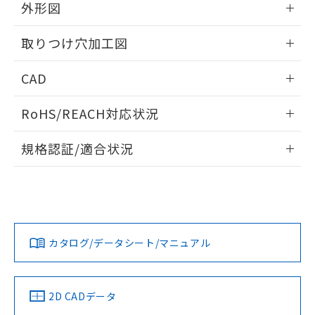
の共同利用に関して"
の「1.共同利
外形図
※本証明書は発行日時点で非含有を証明す
用者の範囲」に記載されている法人を
るもので、過去に遡って非含有を証明する
指します。
情報更新：2026/05/21
ものではありません。
取りつけ穴加工図
また、RoHS指令のフタル酸エステル類４
物質の対応では、対応完了までの期間は出
情報更新：2026/05/21
CAD
荷製品に未対応品が混在することから備考
欄に対応日を記載しておりました。
ログイン/会員登録いただくと、CADデータをダウンロー
RoHS/REACH対応状況
既に当社にて対応品への在庫切替を完了
ドすることができます。
していることから、特段のことがない限
情報更新：2026/7/29
り、2022年1月12日より割愛しておりま
規格認証/適合状況
す。
ログイン/会員登録
EU RoHS
注意事項・凡例
A22NL-MPM-TGA-P002-GBについての規格認証/適合状況に
ついては、「カスタマーサポートセンタ お客様相談室」また
は貴社担当オムロン営業員または販売店にお問い合わせくだ
対応状況
対応予定月
※1
※2
さい。
ダウンロードデータをご利用いただく前に、以下を必ずお読
みください。
カタログ/データシート/マニュアル
対応済み
ソフトウェアの使用条件
お問い合わせ
中国 RoHS
注意事項・凡例
2D CADデータ