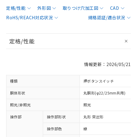
定格/性能
外形図
取りつけ穴加工図
CAD
RoHS/REACH対応状況
規格認証/適合状況
定格/性能
情報更新：2026/05/21
種類
押ボタンスイッチ
胴体形状
丸胴形(φ22/25mm共用)
照光/非照光
照光
操作部
操作部形状
丸形 突出形
操作部色
緑