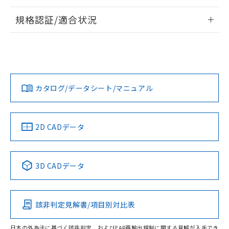
情報更新：2026/7/29
規格認証/適合状況
ログイン/会員登録
EU RoHS
注意事項・凡例
UL認証
CSA認証
CEマーキング
Yes
Yes
Yes
対応状況
対応予定月
※1
※2
ダウンロードデータをご利用いただく前に、以下を必ずお読
みください。
カタログ/データシート/マニュアル
対応済み
ソフトウェアの使用条件
LR型式承認
DNV型式承認
BV型式承認
KR型式承
（イギリス
（ノルウェー
（フランス
（韓国
船舶規格）
船舶規格）
船舶規格）
船舶規格
中国 RoHS
注意事項・凡例
2D CADデータ
No
No
No
No
中国 RoHS表
※1 ※2
3D CADデータ
この製品の規格認証/適合状況ページへ
Pb
Hg
Cd
Cr(VI)
その他の認証はこちらのページからご検索ください
該非判定見解書/項目別対比表
O
O
O
O
日本の外為法に基づく該非判定、およびEAR再輸出規制に関する見解が入手でき