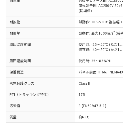
耐電圧
各端子とアース間: AC2500V 50/
「－」：未確認です。当社販売部門へお問
むを得ず変更することがあります。
為替および外国貿易法に定める商品
在庫状況および標準価格照会結果は、
同極端子間: AC2500V 50/60
い合わせください。
（以下｢規制貨物等」という）を輸出
(初期値)
記載している更新日時点での社内デー
*EU RoHS指令（10物質）：
または国外への提供する場合は、日本
記
タに基づき作成されるものであり、閲
説明
鉛(Pb) 1000ppm以下、 水銀(Hg) 1000ppm以下、 カド
*中国RoHS10物質の基準値 (GB/T26572)：
国政府の輸出許可(または役務取引許
耐振動
誤動作: 10～55Hz 複振幅 1.
号
覧された時点での実際の在庫および標
ミウム(Cd) 100ppm以下、
Pb(鉛) :1000ppm、 Hg(水銀) : 1000ppm、 Cd(カドミウ
可)を取得するなどの必要な手続きを
六価クロム(Cr(Ⅵ)) 1000ppm以下、ポリ臭化ビフェニル
ム) : 100ppm、
準価格とは異なる場合があることをご
類(PBB) 1000ppm以下、ポリ臭化ジフェニルエーテル類
2
Cr(Ⅵ)(六価クロム) : 1000ppm、 PBBs(ポリ臭化ビフェ
耐衝撃
誤動作: 最大1000m/s
(接点開
とります。
了承ください。
(PBDE) 1000ppm以下、フタル酸ビス(2-エチルヘキシ
○
一定数以上の在庫あり
ニル類) : 1000ppm、 PBDEs(ポリ臭化ジフェニルエーテ
当社は規制貨物を破棄する場合は、完
ル) (DEHP)(別名：DOP) 1000ppm以下、フタル酸ブチ
正式な納期状況および標準価格はお客
ル類) : 1000ppm、
周囲温度範囲
使用時: -25～55℃ (ただし
ルベンジル（BBP） 1000ppm以下、フタル酸ジブチル
全に破砕するなど、違法に輸出されな
DBP(フタル酸ジブチル) : 1000ppm、 DIBP(フタル酸ジ
様のお取引先、またはお客様担当のオ
（DBP） 1000ppm以下、フタル酸ジイソブチル
保存時: -40～80℃ (ただし
イソブチル) : 1000ppm、 BBP(フタル酸ブチルベンジ
△
一定数には満たないが在庫あり
いよう必要な手段を講じます。
ムロン制御機器販売店・当社販売員に
(DIBP) 1000ppm以下
ル) : 1000ppm、
当社は貴社製品を、核兵器、ミサイ
但し、RoHS指令で産業用監視および制御機器に対する
DEHP(フタル酸ビス(2-エチルヘキシル)) : 1000ppm
ご相談ください。
周囲湿度範囲
使用時: 35～85%RH
適用除外項目は除く。
ル、化学兵器、生物兵器またはその他
－
在庫なし(最新の在庫状況につ
オムロン制御機器販売店や当社販売拠
フタル酸エステル類の４物質については閾値を超える意
武器並びにこれらの製造装置等に一切
いては、お客様のお取引先、ま
図的な使用がないことを確認しています。
点は「
販売ネットワーク
」をご確認
保護構造
パネル前面: IP66、NEMA4X, N
※2 環境保護使用期限
使用いたしません。
たはお客様担当のオムロン制御
ください。
当社は、貴社製品を第三者に販売する
機器販売店・当社販売員にご確
感電保護クラス
Class II
在庫状況および標準価格結果を当社の
※2 対応予定月
「ｅ」：有害物質（10物質）のすべてが基
場合は、上記1、2および3の内容を当
認ください)
事前の承諾なく第三者に漏洩または開
準値以下であることを示します。
該第三者に通知します。また当社は、
PTI（トラッキング特性）
175
示しないようお願いします。
部品在庫の切り替え状況などにより、予定
「10」：通常の使用状況下において有害物
販売先および販売に係わる関係者が違
マイパーツ機能（部品リスト作成サー
空
受注生産機種、また在庫状況の
月が前後することがあります。
質が外部に漏えいし、環境に深刻な影響を
汚染度
3 (EN60947-5-1)
法に輸出するおそれがある場合は、取
ビス）をご利用いただくには、I-Web
白
情報を公開していない機種
及ぼさない年数を意味します。
り引きをいたしません。
メンバーズにご登録されている必要が
質量
約65g
「－」：未確認です。当社販売部門へお問
あります。
い合わせください。
お客様が当ウェブサイト上で当社にご