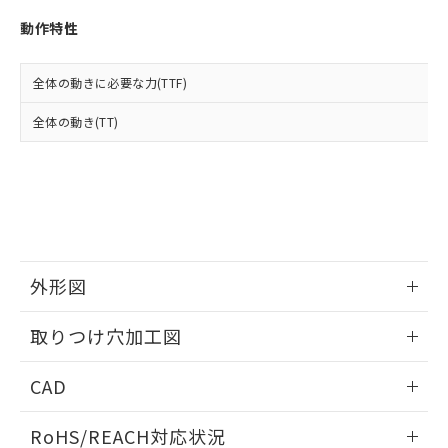
※3 非含有証明書ダウンロード
登録された部品リストについて、当社
動作特性
および当社の共同利用者が、当社の製
下記の非含有証明書をダウンロードするこ
品・サービスに関するお客様との取
とができます。
合意する
キャンセル
引・商談に必要な範囲で利用すること
全体の動きに必要な力(TTF)
をご了承ください。
EU RoHS指令（10物質）の非含有証明書
※当社の共同利用者とは、
"個人情報
全体の動き(TT)
51物質の非含有証明書（当社基準）
の共同利用に関して"
の「1.共同利
※本証明書は発行日時点で非含有を証明す
用者の範囲」に記載されている法人を
るもので、過去に遡って非含有を証明する
指します。
ものではありません。
また、RoHS指令のフタル酸エステル類４
物質の対応では、対応完了までの期間は出
荷製品に未対応品が混在することから備考
欄に対応日を記載しておりました。
外形図
既に当社にて対応品への在庫切替を完了
していることから、特段のことがない限
情報更新：2026/05/21
取りつけ穴加工図
り、2022年1月12日より割愛しておりま
す。
情報更新：2026/05/21
CAD
ログイン/会員登録いただくと、CADデータをダウンロー
RoHS/REACH対応状況
ドすることができます。