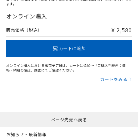
ます。
"対応済み"や非含有の記載がされた商品であっても、流通
在庫等で未対応品が混在する可能性があります。
オンライン購入
非含有品が必要な際は、弊社営業部門もしくは販売店へお
問い合わせください。
¥ 2,580
販売価格（税込）
この製品のRoHS/REACH対応状況ページへ
カートに追加
オンライン購入における出荷予定日は、カートに追加～「ご購入手続き：価
格・納期の確認」画面にてご確認ください。
カートをみる
ページ先頭へ戻る
お知らせ・最新情報