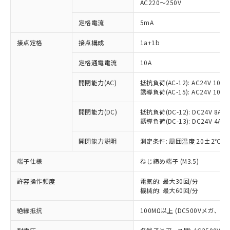
AC220～250V
定格電流
5mA
※1 対応状況
接点定格
接点構成
1a+1b
対応済み：EU RoHS指令（10物質）の
定格通電電流
10A
非含有に対応した製品が提供可能な商品で
開閉能力(AC)
抵抗負荷(AC-12): AC24V 10A/A
す。
誘導負荷(AC-15): AC24V 10A/AC
対応予定：EU RoHS指令（10物質）の非含
ご利用条件
有に対応した製品に切り替える予定のある
開閉能力(DC)
抵抗負荷(DC-12): DC24V 8A/DC
商品です。
誘導負荷(DC-13): DC24V 4A/DC
対応予定なし：EU RoHS指令（10物質）の
以下の条件をお読みいただき、同意のうえ
非含有に非対応の商品で、対応品を出す予
開閉能力説明
測定条件: 周囲温度 20±2℃、
ご利用ください。
定はありません。
調査・確認中：EU RoHS指令（10物質）の
端子仕様
ねじ締め端子 (M3.5)
本サービスは、当社制御機器事業取扱
※1 中国RoHS○×表
非含有の対応状況を調査中または確認中の
商品の当社在庫状況および標準価格
商品です。
許容操作頻度
電気的: 最大30回/分
(税抜)を提供させていただくもので
「○」：最大均質材料含有率が中国RoHSの
機械的: 最大60回/分
非該当品：ライセンス料など無形物で、有
す。
基準値以下であることを示します。
害物質有無と関係のない商品です。
当社制御機器事業取扱商品の中には、
絶縁抵抗
100MΩ以上 (DC500Vメガ、
「×」：最大均質材料含有率が中国RoHSの
仕入先様の事情により、非含有部品として
本サービスの対象外となる商品もある
基準値を超えていることを示します。
いたものが、含有品と判明した場合などや
当社は、これら貴社製品のうち、外国
ことをご了承ください。