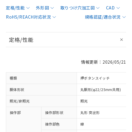
定格/性能
外形図
取りつけ穴加工図
CAD
RoHS/REACH対応状況
規格認証/適合状況
定格/性能
情報更新：2026/05/21
種類
押ボタンスイッチ
胴体形状
丸胴形(φ22/25mm共用)
照光/非照光
照光
操作部
操作部形状
丸形 突出形
操作部色
緑