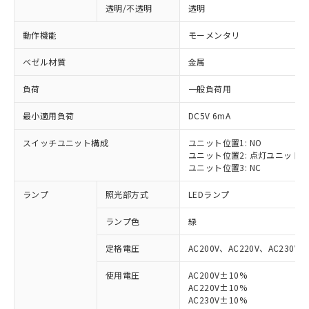
透明/不透明
透明
動作機能
モーメンタリ
ベゼル材質
金属
負荷
一般負荷用
最小適用負荷
DC5V 6mA
スイッチユニット構成
ユニット位置1: NO
ユニット位置2: 点灯ユニット
ユニット位置3: NC
ランプ
照光部方式
LEDランプ
ランプ色
緑
定格電圧
AC200V、AC220V、AC230V、
使用電圧
AC200V±10%
AC220V±10%
AC230V±10%