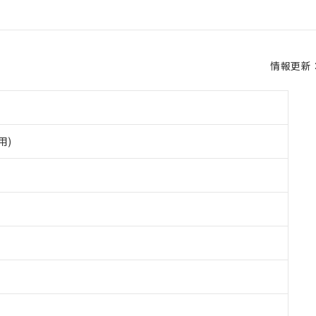
情報更新：2
用)