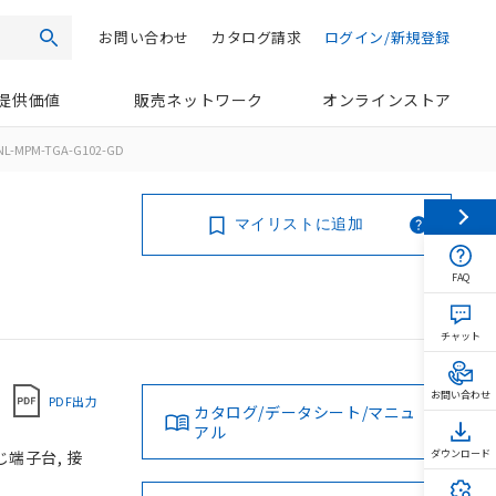
お問い合わせ
カタログ請求
ログイン/新規登録
検索
提供価値
販売ネットワーク
オンラインストア
NL-MPM-TGA-G102-GD
マイリストに追加
FAQ
チャット
お問い合わせ
PDF出力
カタログ/データシート/マニュ
アル
じ端子台, 接
ダウンロード