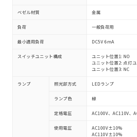
ベゼル材質
金属
負荷
一般負荷用
最小適用負荷
DC5V 6mA
スイッチユニット構成
ユニット位置1: NO
ユニット位置2: 点灯
ユニット位置3: NC
ランプ
照光部方式
LEDランプ
ランプ色
緑
定格電圧
AC100V、AC110V、A
※1 対応状況
使用電圧
AC100V±10%
AC110V±10%