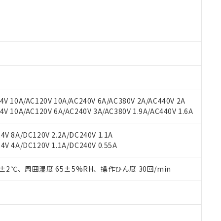
 RoHS指令（10物質）の非含有に対応した製品が提供可能な商品です
oHS指令（10物質）の非含有に対応した製品に切り替える予定のある
 RoHS指令（10物質）の非含有に非対応の商品で、対応品を出す予
 RoHS指令（10物質）の非含有の対応状況を調査中または確認中の
ンス料など無形物で、有害物質有無と関係のない商品です。
○×表
より、非含有部品としていたものが、含有品と判明した場合などやむ
みいただき、同意のうえご利用ください。
材料含有率が中国RoHSの基準値以下であることを示します。
材料含有率が中国RoHSの基準値を超えていることを示します。
、当社制御機器事業取扱商品の当社在庫状況および標準価格(税抜)
ら貴社製品のうち、外国為替および外国貿易法に定める商品（以下｢
質）：
す。当社販売部門へお問い合わせください。
 水銀(Hg) 1000ppm以下、 カドミウム(Cd) 100ppm以下、
たは国外への提供する場合は、日本国政府の輸出許可(または役務取
V 10A/AC120V 10A/AC240V 6A/AC380V 2A/AC440V 2A
000ppm以下、ポリ臭化ビフェニル類(PBB) 1000ppm以下、ポリ臭化ジフェニルエーテル類(P
事業取扱商品の中には、本サービスの対象外となる商品もあること
手続きをとります。
キシル) (DEHP)(別名：DOP) 1000ppm以下、フタル酸ブチルベンジル（BBP） 100
 10A/AC120V 6A/AC240V 3A/AC380V 1.9A/AC440V 1.6A
(GB/T26572)：
以下、フタル酸ジイソブチル (DIBP) 1000ppm以下
び標準価格照会結果は、記載している更新日時点での社内データに
物を破棄する場合は、完全に破砕するなど、違法に輸出されないよ
(水銀) : 1000ppm、 Cd(カドミウム) : 100ppm、
業用監視および制御機器に対する適用除外項目は除く。
覧された時点での実際の在庫および標準価格とは異なる場合がある
1000ppm、 PBBs(ポリ臭化ビフェニル類) : 1000ppm、 PBDEs(ポリ臭化ジフェニルエーテル類
物質については閾値を超える意図的な使用がないことを確認しています。
V 8A/DC120V 2.2A/DC240V 1.1A
上の在庫あり
 1000ppm、 DIBP(フタル酸ジイソブチル) : 1000ppm、 BBP(フタル酸ブチルベンジル) :
品を、核兵器、ミサイル、化学兵器、生物兵器またはその他武器並
チルヘキシル)) : 1000ppm
V 4A/DC120V 1.1A/DC240V 0.55A
況および標準価格はお客様のお取引先、またはお客様担当のオムロ
用いたしません。
ご相談ください。
は満たないが在庫あり
製品を第三者に販売する場合は、上記1、2および3の内容を当該第
機器販売店や当社販売拠点は「
販売ネットワーク
」をご確認くだ
0±2℃、周囲湿度 65±5%RH、操作ひん度 30回/min
販売先および販売に係わる関係者が違法に輸出するおそれがある場
用期限
び標準価格結果を当社の事前の承諾なく第三者に漏洩または開示し
え状況などにより、予定月が前後することがあります。
(最新の在庫状況については、お客様のお取引先、またはお客様担当
（10物質）のすべてが基準値以下であることを示します。
店・当社販売員にご確認ください)
能（部品リスト作成サービス）をご利用いただくには、I-Webメン
使用状況下において有害物質が外部に漏えいし、環境に深刻な影響を
あります。
機種、また在庫状況の情報を公開していない機種
ェブサイト上で当社にご登録された部品リストについて、当社およ