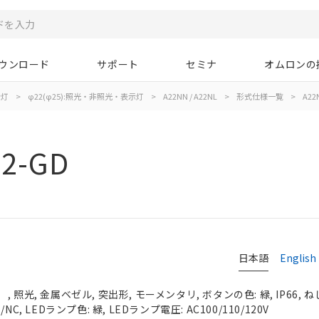
ウンロード
サポート
セミナ
オムロンの
示灯
>
φ22(φ25):照光・非照光・表示灯
>
A22NN / A22NL
>
形式仕様一覧
>
A22
02-GD
日本語
English
照光, 金属ベゼル, 突出形, モーメンタリ, ボタンの色: 緑, IP66, ね
C, LEDランプ色: 緑, LEDランプ電圧: AC100/110/120V