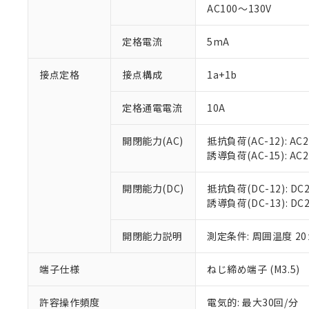
対応済み：EU
AC100～130V
対応予定：EU R
対応予定なし：EU
定格電流
5mA
調査・確認中：EU
ご利用条件
非該当品：ライセ
※1 中国RoHS
接点定格
接点構成
1a+1b
仕入先様の事情に
があります。
以下の条件をお読
「○」：最大均質
定格通電電流
10A
「×」：最大均質
本サービスは
当社は、これ
*EU RoHS指令（10物
「－」：未確認で
鉛(Pb) 1000ppm以下、
くものです。
う）を輸出ま
開閉能力(AC)
抵抗負荷(AC-12): AC24
記
説明
六価クロム(Cr(Ⅵ)) 1
当社制御機器
などの必要な
フタル酸ビス(2-エチルヘ
誘導負荷(AC-15): AC24V
号
*中国RoHS10物質の基準値 
ル（DBP） 1000ppm
在庫状況およ
当社は規制貨
Pb(鉛) :1000ppm、 Hg
但し、RoHS指令で産
のであり、閲
ます。
Cr(Ⅵ)(六価クロム) : 
フタル酸エステル類の４
開閉能力(DC)
抵抗負荷(DC-12): DC24
○
一定数以
DBP(フタル酸ジブチル) :
い。
当社は貴社製
DEHP(フタル酸ビス(2-エ
誘導負荷(DC-13): DC24
正式な納期状
置等に一切使
当社販売員に
※2 対応予定月
△
一定数に
当社は、貴社
オムロン制御
開閉能力説明
測定条件: 周囲温度 2
また当社は、
※2 環境保護使
在庫状況およ
部品在庫の切り替
たしません。
－
在庫なし
す。
「ｅ」：有害物質
端子仕様
ねじ締め端子 (M3.5)
機器販売
マイパーツ機
「10」：通常の
ている必要が
味します。
許容操作頻度
電気的: 最大30回/分
空
受注生産
お客様が当ウ