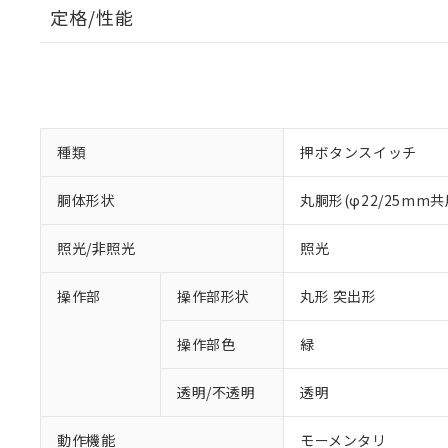
定格/性能
種類
押ボタンスイッチ
胴体形状
丸胴形(φ22/25mm共
照光/非照光
照光
操作部
操作部形状
丸形 突出形
操作部色
緑
透明/不透明
透明
動作機能
モーメンタリ