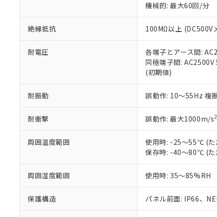
※3 非含有証明
「－」：未確認で
機械的: 最大60回/分
白
が、当社の製
さい。
下記の非含有証明
絶縁抵抗
100MΩ以上 (DC5
※当社の共同
いる法人を指
EU RoHS指令（
51物質の非含有証
耐電圧
各端子とアース間: AC250
※本証明書は発行
同極端子間: AC2500V
また、RoHS指
(初期値)
混在することから
既に当社にて対応
耐振動
誤動作: 10～55Hz 複
り割愛しておりま
耐衝撃
誤動作: 最大1000m/s
周囲温度範囲
使用時: -25～55℃
保存時: -40～80℃
周囲湿度範囲
使用時: 35～85%RH
保護構造
パネル前面: IP66、NEM