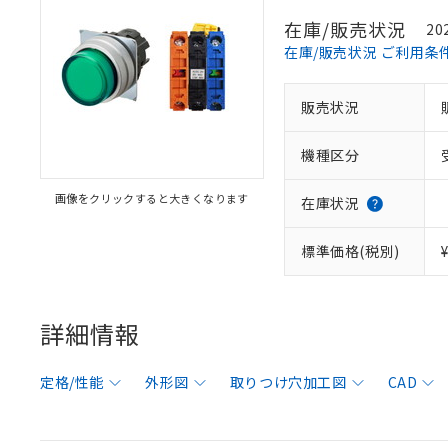
在庫/販売状況
20
在庫/販売状況 ご利用条
販売状況
機種区分
画像をクリックすると大きくなります
在庫状況
標準価格(税別)
詳細情報
定格/性能
外形図
取りつけ穴加工図
CAD