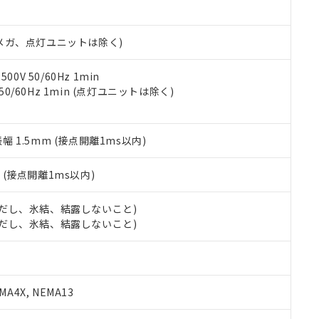
書ダウンロード
す。当社販売部門へお問い合わせください。
品・サービスに関するお客様との取引・商談に必要な範囲で利用す
合意する
キャンセル
書をダウンロードすることができます。
00Vメガ、点灯ユニットは除く)
利用者とは、
"個人情報の共同利用に関して"
の「1.共同利用者の
します。
10物質）の非含有証明書
明書（当社基準）
0V 50/60Hz 1min
日時点で非含有を証明するもので、過去に遡って非含有を証明するも
 50/60Hz 1min (点灯ユニットは除く)
令のフタル酸エステル類４物質の対応では、対応完了までの期間は出
備考欄に対応日を記載しておりました。
品への在庫切替を完了していることから、特段のことがない限り、20
振幅 1.5mm (接点開離1ms以内)
す。
2
(接点開離1ms以内)
 (ただし、氷結、結露しないこと)
 (ただし、氷結、結露しないこと)
A4X, NEMA13