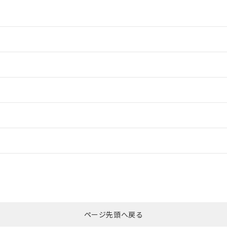
情報更新：2
情報更新：2
ードすることができます。
情報更新：
ログイン/会員登録
CCC認証
電波法
みください。
Yes
N/A
非含有証明書
※3
ページ先頭へ戻る
ダウンロードはこちら