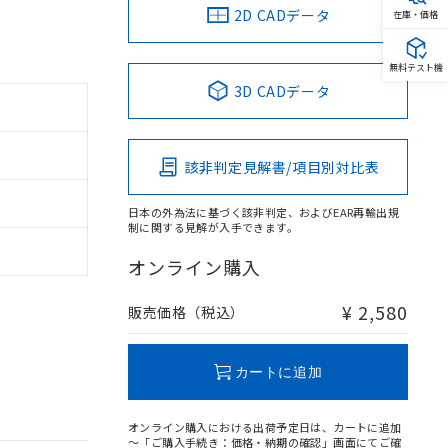
2D CADデータ
在庫・価格
無料テスト機
3D CADデータ
該非判定見解書/項目別対比表
日本の外為法に基づく該非判定、およびEAR再輸出規
制に関する見解が入手できます。
オンライン購入
¥ 2,580
販売価格（税込）
カートに追加
オンライン購入における出荷予定日は、カートに追加
～「ご購入手続き：価格・納期の確認」画面にてご確