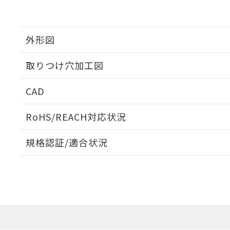
外形図
取りつけ穴加工図
CAD
ログイン/会員登録いただくと、CADデータをダウンロ
RoHS/REACH対応状況
規格認証/適合状況
EU RoHS
注意事項・凡例
UL認証
CSA認証
CEマーキング
ダウンロードデータをご利用いただく前に、以下を必ずお読
Yes
Yes
Yes
対応状況
対応予定月
※1
※2
ソフトウェアの使用条件
対応済み