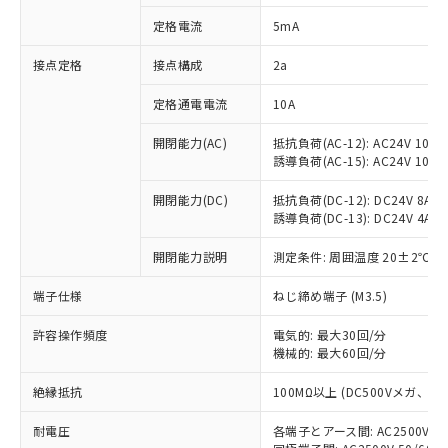
対応済み：EU RoHS指令（10物質）の
定格電流
5mA
非含有に対応した製品が提供可能な商品で
す。
接点定格
接点構成
2a
対応予定：EU RoHS指令（10物質）の非含
ご利用条件
有に対応した製品に切り替える予定のある
定格通電電流
10A
商品です。
対応予定なし：EU RoHS指令（10物質）の
開閉能力(AC)
抵抗負荷(AC-12): AC24V 10A/A
以下の条件をお読みいただき、同意のうえ
非含有に非対応の商品で、対応品を出す予
誘導負荷(AC-15): AC24V 10A/AC
ご利用ください。
定はありません。
調査・確認中：EU RoHS指令（10物質）の
開閉能力(DC)
抵抗負荷(DC-12): DC24V 8A/DC
本サービスは、当社制御機器事業取扱
※1 中国RoHS○×表
誘導負荷(DC-13): DC24V 4A/DC
非含有の対応状況を調査中または確認中の
商品の当社在庫状況および標準価格
商品です。
(税抜)を提供させていただくもので
開閉能力説明
測定条件: 周囲温度 20±2℃、
「○」：最大均質材料含有率が中国RoHSの
非該当品：ライセンス料など無形物で、有
す。
基準値以下であることを示します。
害物質有無と関係のない商品です。
当社制御機器事業取扱商品の中には、
端子仕様
ねじ締め端子 (M3.5)
「×」：最大均質材料含有率が中国RoHSの
仕入先様の事情により、非含有部品として
本サービスの対象外となる商品もある
基準値を超えていることを示します。
いたものが、含有品と判明した場合などや
当社は、これら貴社製品のうち、外国
ことをご了承ください。
許容操作頻度
電気的: 最大30回/分
「－」：未確認です。当社販売部門へお問
むを得ず変更することがあります。
為替および外国貿易法に定める商品
機械的: 最大60回/分
在庫状況および標準価格照会結果は、
い合わせください。
（以下｢規制貨物等」という）を輸出
記載している更新日時点での社内デー
*EU RoHS指令（10物質）：
または国外への提供する場合は、日本
絶縁抵抗
100MΩ以上 (DC500Vメガ、
記
タに基づき作成されるものであり、閲
説明
鉛(Pb) 1000ppm以下、 水銀(Hg) 1000ppm以下、 カド
*中国RoHS10物質の基準値 (GB/T26572)：
国政府の輸出許可(または役務取引許
号
覧された時点での実際の在庫および標
ミウム(Cd) 100ppm以下、
Pb(鉛) :1000ppm、 Hg(水銀) : 1000ppm、 Cd(カドミウ
耐電圧
各端子とアース間: AC2500V 50/
可)を取得するなどの必要な手続きを
六価クロム(Cr(Ⅵ)) 1000ppm以下、ポリ臭化ビフェニル
ム) : 100ppm、
準価格とは異なる場合があることをご