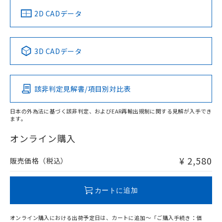
船舶規格）
船舶規格）
船舶規格）
船舶規格
中国 RoHS
注意事項・凡例
2D CADデータ
No
No
No
No
中国 RoHS表
※1 ※2
3D CADデータ
この製品の規格認証/適合状況ページへ
Pb
Hg
Cd
Cr(VI)
その他の認証はこちらのページからご検索ください
該非判定見解書/項目別対比表
O
O
O
O
日本の外為法に基づく該非判定、およびEAR再輸出規制に関する見解が入手でき
ます。
"対応済み"や非含有の記載がされた商品であっても、流通
在庫等で未対応品が混在する可能性があります。
オンライン購入
非含有品が必要な際は、弊社営業部門もしくは販売店へお
問い合わせください。
¥ 2,580
販売価格（税込）
この製品のRoHS/REACH対応状況ページへ
カートに追加
オンライン購入における出荷予定日は、カートに追加～「ご購入手続き：価