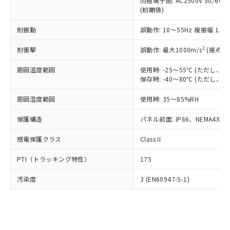
類(PBB) 1000ppm以下、ポリ臭化ジフェニルエーテル類
同極端子間: AC2500V 50/60
Cr(Ⅵ)(六価クロム) : 1000ppm、 PBBs(ポリ臭化ビフェ
とります。
了承ください。
(PBDE) 1000ppm以下、フタル酸ビス(2-エチルヘキシ
○
一定数以上の在庫あり
ニル類) : 1000ppm、 PBDEs(ポリ臭化ジフェニルエーテ
(初期値)
当社は規制貨物を破棄する場合は、完
ル) (DEHP)(別名：DOP) 1000ppm以下、フタル酸ブチ
正式な納期状況および標準価格はお客
ル類) : 1000ppm、
ルベンジル（BBP） 1000ppm以下、フタル酸ジブチル
全に破砕するなど、違法に輸出されな
DBP(フタル酸ジブチル) : 1000ppm、 DIBP(フタル酸ジ
様のお取引先、またはお客様担当のオ
耐振動
誤動作: 10～55Hz 複振幅 1.
（DBP） 1000ppm以下、フタル酸ジイソブチル
イソブチル) : 1000ppm、 BBP(フタル酸ブチルベンジ
△
一定数には満たないが在庫あり
いよう必要な手段を講じます。
ムロン制御機器販売店・当社販売員に
(DIBP) 1000ppm以下
ル) : 1000ppm、
当社は貴社製品を、核兵器、ミサイ
但し、RoHS指令で産業用監視および制御機器に対する
DEHP(フタル酸ビス(2-エチルヘキシル)) : 1000ppm
ご相談ください。
2
耐衝撃
誤動作: 最大1000m/s
(接点開
適用除外項目は除く。
ル、化学兵器、生物兵器またはその他
－
在庫なし(最新の在庫状況につ
オムロン制御機器販売店や当社販売拠
フタル酸エステル類の４物質については閾値を超える意
武器並びにこれらの製造装置等に一切
いては、お客様のお取引先、ま
周囲温度範囲
図的な使用がないことを確認しています。
使用時: -25～55℃ (ただし
点は「
販売ネットワーク
」をご確認
※2 環境保護使用期限
使用いたしません。
保存時: -40～80℃ (ただし
たはお客様担当のオムロン制御
ください。
当社は、貴社製品を第三者に販売する
機器販売店・当社販売員にご確
在庫状況および標準価格結果を当社の
※2 対応予定月
「ｅ」：有害物質（10物質）のすべてが基
周囲湿度範囲
使用時: 35～85%RH
場合は、上記1、2および3の内容を当
認ください)
事前の承諾なく第三者に漏洩または開
準値以下であることを示します。
該第三者に通知します。また当社は、
示しないようお願いします。
保護構造
パネル前面: IP66、NEMA4X, N
部品在庫の切り替え状況などにより、予定
「10」：通常の使用状況下において有害物
販売先および販売に係わる関係者が違
マイパーツ機能（部品リスト作成サー
空
受注生産機種、また在庫状況の
月が前後することがあります。
質が外部に漏えいし、環境に深刻な影響を
法に輸出するおそれがある場合は、取
ビス）をご利用いただくには、I-Web
白
情報を公開していない機種
感電保護クラス
Class II
及ぼさない年数を意味します。
り引きをいたしません。
メンバーズにご登録されている必要が
「－」：未確認です。当社販売部門へお問
あります。
PTI（トラッキング特性）
175
い合わせください。
お客様が当ウェブサイト上で当社にご
※3 非含有証明書ダウンロード
登録された部品リストについて、当社
汚染度
3 (EN60947-5-1)
および当社の共同利用者が、当社の製
下記の非含有証明書をダウンロードするこ
品・サービスに関するお客様との取
とができます。
合意する
キャンセル
引・商談に必要な範囲で利用すること
をご了承ください。
EU RoHS指令（10物質）の非含有証明書