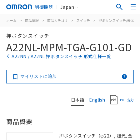
制御機器
Japan
ホーム
>
商品情報
>
商品カテゴリ
>
スイッチ
>
押ボタンスイッチ/表示灯
押ボタンスイッチ
A22NL-MPM-TGA-G101-GD
A22NN / A22NL 押ボタンスイッチ 形式仕様一覧
マイリストに追加
日本語
English
PDF出力
商品概要
押ボタンスイッチ（φ22）, 照光, 金