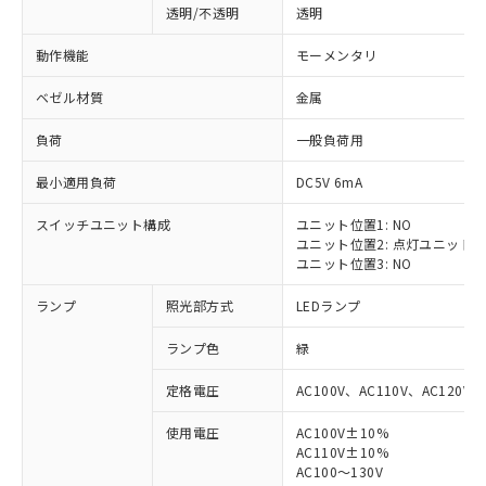
透明/不透明
透明
動作機能
モーメンタリ
ベゼル材質
金属
負荷
一般負荷用
最小適用負荷
DC5V 6mA
スイッチユニット構成
ユニット位置1: NO
ユニット位置2: 点灯ユニット
ユニット位置3: NO
ランプ
照光部方式
LEDランプ
ランプ色
緑
定格電圧
AC100V、AC110V、AC120V
使用電圧
AC100V±10%
※1 対応状況
AC110V±10%
AC100～130V