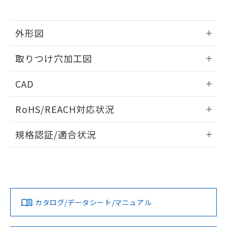
※当社の共同利用者とは、
"個人情報
51物質の非含有証明書（当社基準）
の共同利用に関して"
の「1.共同利
※本証明書は発行日時点で非含有を証明す
用者の範囲」に記載されている法人を
るもので、過去に遡って非含有を証明する
外形図
指します。
ものではありません。
情報更新：2026/05/21
また、RoHS指令のフタル酸エステル類４
取りつけ穴加工図
物質の対応では、対応完了までの期間は出
荷製品に未対応品が混在することから備考
情報更新：2026/05/21
CAD
欄に対応日を記載しておりました。
既に当社にて対応品への在庫切替を完了
ログイン/会員登録いただくと、CADデータをダウンロー
していることから、特段のことがない限
RoHS/REACH対応状況
ドすることができます。
り、2022年1月12日より割愛しておりま
す。
情報更新：2026/7/29
規格認証/適合状況
ログイン/会員登録
EU RoHS
注意事項・凡例
UL認証
CSA認証
CEマーキング
Yes
Yes
Yes
対応状況
対応予定月
※1
※2
ダウンロードデータをご利用いただく前に、以下を必ずお読
みください。
カタログ/データシート/マニュアル
対応済み
ソフトウェアの使用条件
LR型式承認
DNV型式承認
BV型式承認
KR型式承
（イギリス
（ノルウェー
（フランス
（韓国