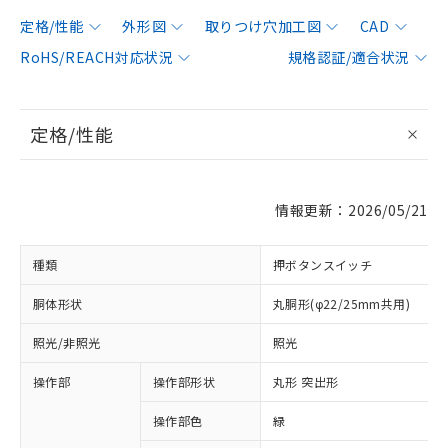
定格/性能
外形図
取りつけ穴加工図
CAD
RoHS/REACH対応状況
規格認証/適合状況
定格/性能
情報更新：2026/05/21
種類
押ボタンスイッチ
胴体形状
丸胴形(φ22/25mm共用)
照光/非照光
照光
操作部
操作部形状
丸形 突出形
操作部色
緑