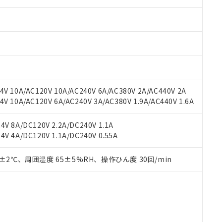
みいただき、同意のうえご利用ください。
材料含有率が中国RoHSの基準値以下であることを示します。
材料含有率が中国RoHSの基準値を超えていることを示します。
、当社制御機器事業取扱商品の当社在庫状況および標準価格(税抜)
ら貴社製品のうち、外国為替および外国貿易法に定める商品（以下｢
質）：
す。当社販売部門へお問い合わせください。
 水銀(Hg) 1000ppm以下、 カドミウム(Cd) 100ppm以下、
たは国外への提供する場合は、日本国政府の輸出許可(または役務取
000ppm以下、ポリ臭化ビフェニル類(PBB) 1000ppm以下、ポリ臭化ジフェニルエーテル類(P
事業取扱商品の中には、本サービスの対象外となる商品もあること
手続きをとります。
キシル) (DEHP)(別名：DOP) 1000ppm以下、フタル酸ブチルベンジル（BBP） 100
(GB/T26572)：
以下、フタル酸ジイソブチル (DIBP) 1000ppm以下
び標準価格照会結果は、記載している更新日時点での社内データに
物を破棄する場合は、完全に破砕するなど、違法に輸出されないよ
(水銀) : 1000ppm、 Cd(カドミウム) : 100ppm、
業用監視および制御機器に対する適用除外項目は除く。
覧された時点での実際の在庫および標準価格とは異なる場合がある
1000ppm、 PBBs(ポリ臭化ビフェニル類) : 1000ppm、 PBDEs(ポリ臭化ジフェニルエーテル類
物質については閾値を超える意図的な使用がないことを確認しています。
上の在庫あり
 1000ppm、 DIBP(フタル酸ジイソブチル) : 1000ppm、 BBP(フタル酸ブチルベンジル) :
品を、核兵器、ミサイル、化学兵器、生物兵器またはその他武器並
チルヘキシル)) : 1000ppm
況および標準価格はお客様のお取引先、またはお客様担当のオムロ
用いたしません。
V 10A/AC120V 10A/AC240V 6A/AC380V 2A/AC440V 2A
ご相談ください。
は満たないが在庫あり
製品を第三者に販売する場合は、上記1、2および3の内容を当該第
 10A/AC120V 6A/AC240V 3A/AC380V 1.9A/AC440V 1.6A
機器販売店や当社販売拠点は「
販売ネットワーク
」をご確認くだ
販売先および販売に係わる関係者が違法に輸出するおそれがある場
用期限
び標準価格結果を当社の事前の承諾なく第三者に漏洩または開示し
え状況などにより、予定月が前後することがあります。
(最新の在庫状況については、お客様のお取引先、またはお客様担当
V 8A/DC120V 2.2A/DC240V 1.1A
（10物質）のすべてが基準値以下であることを示します。
店・当社販売員にご確認ください)
V 4A/DC120V 1.1A/DC240V 0.55A
能（部品リスト作成サービス）をご利用いただくには、I-Webメン
使用状況下において有害物質が外部に漏えいし、環境に深刻な影響を
あります。
機種、また在庫状況の情報を公開していない機種
ェブサイト上で当社にご登録された部品リストについて、当社およ
0±2℃、周囲湿度 65±5%RH、操作ひん度 30回/min
書ダウンロード
す。当社販売部門へお問い合わせください。
品・サービスに関するお客様との取引・商談に必要な範囲で利用す
合意する
キャンセル
書をダウンロードすることができます。
利用者とは、
"個人情報の共同利用に関して"
の「1.共同利用者の
します。
10物質）の非含有証明書
明書（当社基準）