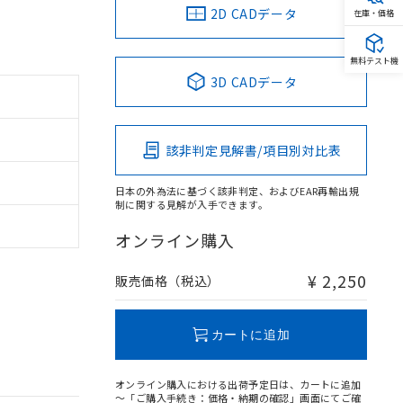
2D CADデータ
在庫・価格
無料テスト機
3D CADデータ
該非判定見解書/項目別対比表
日本の外為法に基づく該非判定、およびEAR再輸出規
制に関する見解が入手できます。
オンライン購入
¥ 2,250
販売価格（税込）
カートに追加
オンライン購入における出荷予定日は、カートに追加
～「ご購入手続き：価格・納期の確認」画面にてご確