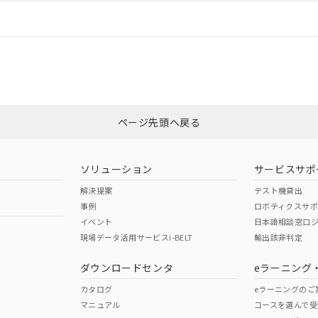
情報更新：
ログイン/会員登録
CCC認証
電波法
みください。
Yes
N/A
非含有証明書
※3
ページ先頭へ戻る
ダウンロードはこちら
型式承認
NK型式承認
ABS型式承認
韓国
（日本
（アメリカ
ソリューション
サービスサポ
舶規格）
船舶規格）
船舶規格）
解決提案
テスト機貸出
事例
ロボティクスサ
No
No
イベント
日本語相談窓口
現場データ活用サービスi-BELT
輸出該非判定
I)
PBBs
PBDEs
DBP
ダウンロードセンタ
eラーニング
この製品の規格認証/適合
その他の認証はこちらのページからご
カタログ
eラーニングのご
マニュアル
コースを選んで受
O
O
O