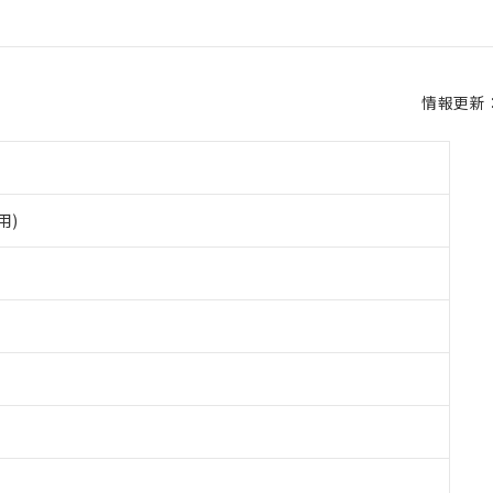
情報更新：2
用)