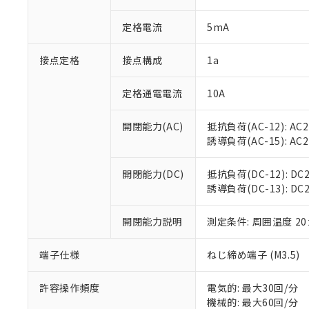
があります。
以下の条件をお読
「○」：最大均質
定格電流
5mA
「×」：最大均質
本サービスは
当社は、これ
*EU RoHS指令（10物
「－」：未確認で
鉛(Pb) 1000ppm以下、
くものです。
う）を輸出ま
記
説明
六価クロム(Cr(Ⅵ)) 1
接点定格
接点構成
1a
当社制御機器
などの必要な
フタル酸ビス(2-エチルヘ
号
*中国RoHS10物質の基準値 
ル（DBP） 1000ppm
在庫状況およ
当社は規制貨
Pb(鉛) :1000ppm、 Hg
但し、RoHS指令で産
のであり、閲
ます。
定格通電電流
10A
Cr(Ⅵ)(六価クロム) : 
フタル酸エステル類の４
○
一定数以
DBP(フタル酸ジブチル) :
い。
当社は貴社製
DEHP(フタル酸ビス(2-エ
正式な納期状
置等に一切使
開閉能力(AC)
抵抗負荷(AC-12): AC24
当社販売員に
※2 対応予定月
△
一定数に
当社は、貴社
誘導負荷(AC-15): AC24V
オムロン制御
また当社は、
※2 環境保護使
在庫状況およ
部品在庫の切り替
たしません。
－
在庫なし
開閉能力(DC)
抵抗負荷(DC-12): DC24
す。
「ｅ」：有害物質
機器販売
誘導負荷(DC-13): DC24
マイパーツ機
「10」：通常の
ている必要が
味します。
空
受注生産
お客様が当ウ
開閉能力説明
測定条件: 周囲温度 2
※3 非含有証明
「－」：未確認で
白
が、当社の製
さい。
下記の非含有証明
端子仕様
ねじ締め端子 (M3.5)
※当社の共同
いる法人を指
EU RoHS指令（
許容操作頻度
電気的: 最大30回/分
51物質の非含有証
機械的: 最大60回/分