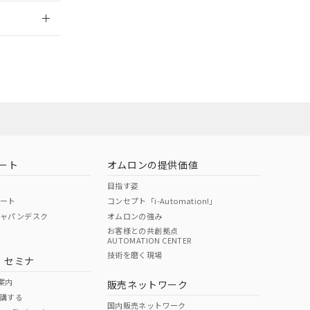
2026/7/29
ート
オムロンの提供価値
目指す姿
ポート
コンセプト「i-Automation!」
ジャパンデスク
オムロンの強み
お客様との共創拠点
AUTOMATION CENTER
DIBP
BBP
DEHP
環境保護
技術を磨く現場
・セミナ
状況ページへ
使用期限
検索ください
案内
販売ネットワーク
講する
O
O
O
e
国内販売ネットワーク