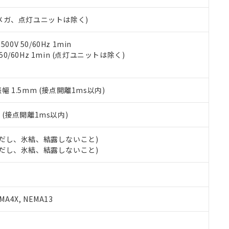
日時点で非含有を証明するもので、過去に遡って非含有を証明するも
令のフタル酸エステル類４物質の対応では、対応完了までの期間は出
00Vメガ、点灯ユニットは除く)
備考欄に対応日を記載しておりました。
品への在庫切替を完了していることから、特段のことがない限り、20
す。
0V 50/60Hz 1min
 50/60Hz 1min (点灯ユニットは除く)
振幅 1.5mm (接点開離1ms以内)
2
(接点開離1ms以内)
 (ただし、氷結、結露しないこと)
 (ただし、氷結、結露しないこと)
A4X, NEMA13