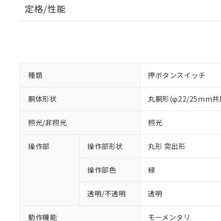
定格/性能
種類
押ボタンスイッチ
胴体形状
丸胴形(φ22/25mm共
照光/非照光
照光
操作部
操作部形状
丸形 突出形
操作部色
緑
透明/不透明
透明
動作機能
モーメンタリ