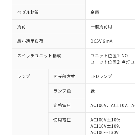
ベゼル材質
金属
負荷
一般負荷用
最小適用負荷
DC5V 6mA
スイッチユニット構成
ユニット位置1: NO
ユニット位置2: 点灯
ランプ
照光部方式
LEDランプ
※1 対応状況
ランプ色
緑
対応済み：EU
対応予定：EU R
定格電圧
AC100V、AC110V、A
対応予定なし：EU
調査・確認中：EU
ご利用条件
使用電圧
AC100V±10%
非該当品：ライセ
AC110V±10%
※1 中国RoHS
仕入先様の事情に
AC100～130V