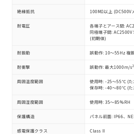
※本証明書は発行
また、RoHS指
絶縁抵抗
100MΩ以上 (DC5
混在することから
既に当社にて対応
り割愛しておりま
耐電圧
各端子とアース間: AC250
同極端子間: AC2500V
(初期値)
耐振動
誤動作: 10～55Hz 複
耐衝撃
誤動作: 最大1000m/s
周囲温度範囲
使用時: -25～55℃
保存時: -40～80℃
周囲湿度範囲
使用時: 35～85%RH
保護構造
パネル前面: IP66、NEM
感電保護クラス
Class II