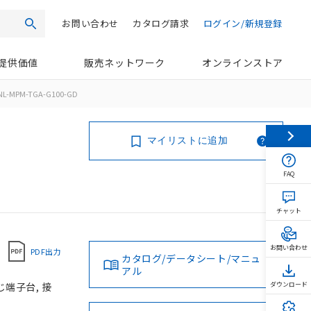
お問い合わせ
カタログ請求
ログイン/新規登録
検索
提供価値
販売ネットワーク
オンラインストア
NL-MPM-TGA-G100-GD
マイリストに追加
FAQ
チャット
お問い合わせ
PDF出力
カタログ/データシート/マニュ
アル
じ端子台, 接
ダウンロード