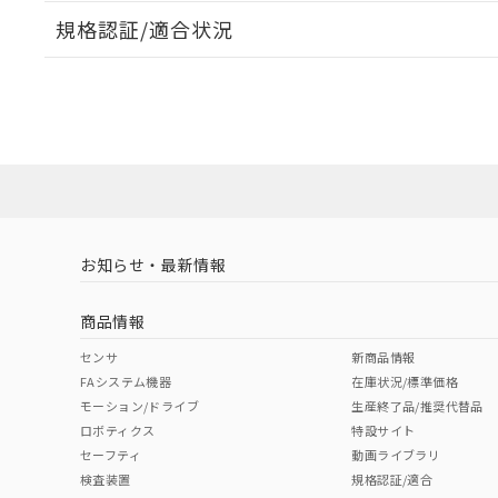
規格認証/適合状況
EU RoHS
注意事項・凡例
UL認証
CSA認証
CEマーキング
ダウンロードデータをご利用いただく前に、以下を必ずお読
Yes
Yes
Yes
対応状況
対応予定月
※1
※2
ソフトウェアの使用条件
対応済み
LR型式承認
DNV型式承認
BV型式承認
KR
（イギリス
（ノルウェー
（フランス
（
お知らせ・最新情報
中国 RoHS
注意事項・凡例
船舶規格）
船舶規格）
船舶規格）
船
商品情報
No
No
No
No
中国 RoHS表
※1 ※2
センサ
新商品情報
FAシステム機器
在庫状況/標準価格
Pb
Hg
Cd
Cr(V
モーション/ドライブ
生産終了品/推奨代替品
ロボティクス
特設サイト
セーフティ
動画ライブラリ
検査装置
規格認証/適合
O
O
O
O