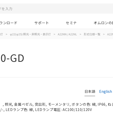
ウンロード
サポート
セミナ
オムロンの
示灯
>
φ22(φ25):照光・非照光・表示灯
>
A22NN / A22NL
>
形式仕様一覧
>
A22
00-GD
日本語
English
照光, 金属ベゼル, 突出形, モーメンタリ, ボタンの色: 緑, IP66, ね
, LEDランプ色: 緑, LEDランプ電圧: AC100/110/120V