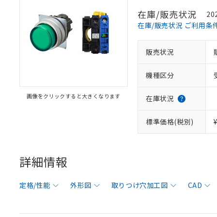
在庫/販売状況
20
在庫/販売状況 ご利用条
販売状況
機種区分
画像をクリックすると大きくなります
在庫状況
標準価格(税別)
詳細情報
定格/性能
外形図
取りつけ穴加工図
CAD