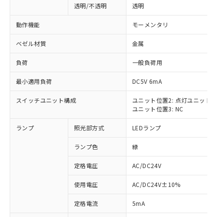
透明/不透明
透明
動作機能
モーメンタリ
ベゼル材質
金属
負荷
一般負荷用
最小適用負荷
DC5V 6mA
スイッチユニット構成
ユニット位置2: 点灯ユニット
ユニット位置3: NC
ランプ
照光部方式
LEDランプ
ランプ色
緑
定格電圧
AC/DC24V
使用電圧
AC/DC24V±10%
※1 対応状況
定格電流
5mA
対応済み：EU RoHS指令（10物質）の