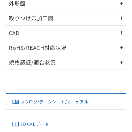
の共同利用に関して"
の「1.共同利
外形図
※本証明書は発行日時点で非含有を証明す
用者の範囲」に記載されている法人を
るもので、過去に遡って非含有を証明する
指します。
情報更新：2026/05/21
ものではありません。
取りつけ穴加工図
また、RoHS指令のフタル酸エステル類４
物質の対応では、対応完了までの期間は出
情報更新：2026/05/21
CAD
荷製品に未対応品が混在することから備考
欄に対応日を記載しておりました。
ログイン/会員登録いただくと、CADデータをダウンロー
RoHS/REACH対応状況
既に当社にて対応品への在庫切替を完了
ドすることができます。
していることから、特段のことがない限
情報更新：2026/7/29
り、2022年1月12日より割愛しておりま
規格認証/適合状況
す。
ログイン/会員登録
EU RoHS
注意事項・凡例
UL認証
CSA認証
CEマーキング
Yes
Yes
Yes
対応状況
対応予定月
※1
※2
ダウンロードデータをご利用いただく前に、以下を必ずお読
みください。
カタログ/データシート/マニュアル
対応済み
ソフトウェアの使用条件
LR型式承認
DNV型式承認
BV型式承認
KR型式承
（イギリス
（ノルウェー
（フランス
（韓国
船舶規格）
船舶規格）
船舶規格）
船舶規格
中国 RoHS
注意事項・凡例
2D CADデータ