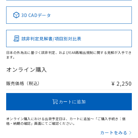
No
No
No
No
中国 RoHS表
※1 ※2
3D CADデータ
この製品の規格認証/適合状況ページへ
Pb
Hg
Cd
Cr(VI)
その他の認証はこちらのページからご検索ください
該非判定見解書/項目別対比表
X
O
O
O
日本の外為法に基づく該非判定、およびEAR再輸出規制に関する見解が入手でき
ます。
"対応済み"や非含有の記載がされた商品であっても、流通
在庫等で未対応品が混在する可能性があります。
オンライン購入
非含有品が必要な際は、弊社営業部門もしくは販売店へお
問い合わせください。
¥ 2,250
販売価格（税込）
この製品のRoHS/REACH対応状況ページへ
カートに追加
オンライン購入における出荷予定日は、カートに追加～「ご購入手続き：価
格・納期の確認」画面にてご確認ください。
カートをみる