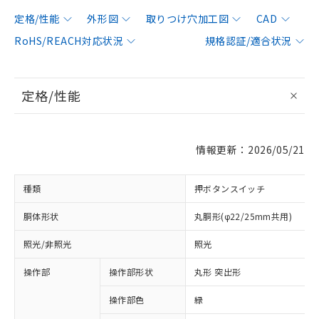
定格/性能
外形図
取りつけ穴加工図
CAD
RoHS/REACH対応状況
規格認証/適合状況
定格/性能
情報更新：2026/05/21
種類
押ボタンスイッチ
胴体形状
丸胴形(φ22/25mm共用)
照光/非照光
照光
操作部
操作部形状
丸形 突出形
操作部色
緑