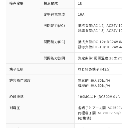
非含有に対応した製品が提供可能な商品で
接点定格
接点構成
1b
す。
対応予定：EU RoHS指令（10物質）の非含
定格通電電流
10A
ご利用条件
有に対応した製品に切り替える予定のある
商品です。
開閉能力(AC)
抵抗負荷(AC-12): AC24V 10A/A
誘導負荷(AC-15): AC24V 10A/AC
対応予定なし：EU RoHS指令（10物質）の
以下の条件をお読みいただき、同意のうえ
非含有に非対応の商品で、対応品を出す予
ご利用ください。
開閉能力(DC)
抵抗負荷(DC-12): DC24V 8A/DC
定はありません。
誘導負荷(DC-13): DC24V 4A/DC
調査・確認中：EU RoHS指令（10物質）の
本サービスは、当社制御機器事業取扱
※1 中国RoHS○×表
非含有の対応状況を調査中または確認中の
商品の当社在庫状況および標準価格
開閉能力説明
測定条件: 周囲温度 20±2℃、
商品です。
(税抜)を提供させていただくもので
「○」：最大均質材料含有率が中国RoHSの
非該当品：ライセンス料など無形物で、有
端子仕様
ねじ締め端子 (M3.5)
す。
基準値以下であることを示します。
害物質有無と関係のない商品です。
当社制御機器事業取扱商品の中には、
「×」：最大均質材料含有率が中国RoHSの
仕入先様の事情により、非含有部品として
許容操作頻度
電気的: 最大30回/分
本サービスの対象外となる商品もある
基準値を超えていることを示します。
いたものが、含有品と判明した場合などや
機械的: 最大60回/分
当社は、これら貴社製品のうち、外国
ことをご了承ください。
「－」：未確認です。当社販売部門へお問
むを得ず変更することがあります。
為替および外国貿易法に定める商品
在庫状況および標準価格照会結果は、
い合わせください。
絶縁抵抗
100MΩ以上 (DC500Vメガ、
（以下｢規制貨物等」という）を輸出
記載している更新日時点での社内デー
*EU RoHS指令（10物質）：
または国外への提供する場合は、日本
記
タに基づき作成されるものであり、閲
説明
耐電圧
鉛(Pb) 1000ppm以下、 水銀(Hg) 1000ppm以下、 カド
各端子とアース間: AC2500V 50/
*中国RoHS10物質の基準値 (GB/T26572)：
国政府の輸出許可(または役務取引許
号
覧された時点での実際の在庫および標
ミウム(Cd) 100ppm以下、
Pb(鉛) :1000ppm、 Hg(水銀) : 1000ppm、 Cd(カドミウ
同極端子間: AC2500V 50/60
可)を取得するなどの必要な手続きを
六価クロム(Cr(Ⅵ)) 1000ppm以下、ポリ臭化ビフェニル
ム) : 100ppm、
準価格とは異なる場合があることをご
(初期値)
類(PBB) 1000ppm以下、ポリ臭化ジフェニルエーテル類
Cr(Ⅵ)(六価クロム) : 1000ppm、 PBBs(ポリ臭化ビフェ
とります。
了承ください。
(PBDE) 1000ppm以下、フタル酸ビス(2-エチルヘキシ
○
一定数以上の在庫あり
ニル類) : 1000ppm、 PBDEs(ポリ臭化ジフェニルエーテ