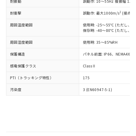
当社は規制貨物を破棄する場合は、完
耐振動
ル) (DEHP)(別名：DOP) 1000ppm以下、フタル酸ブチ
誤動作: 10～55Hz 複振幅 1.
正式な納期状況および標準価格はお客
ル類) : 1000ppm、
ルベンジル（BBP） 1000ppm以下、フタル酸ジブチル
全に破砕するなど、違法に輸出されな
DBP(フタル酸ジブチル) : 1000ppm、 DIBP(フタル酸ジ
様のお取引先、またはお客様担当のオ
（DBP） 1000ppm以下、フタル酸ジイソブチル
イソブチル) : 1000ppm、 BBP(フタル酸ブチルベンジ
△
一定数には満たないが在庫あり
いよう必要な手段を講じます。
2
耐衝撃
誤動作: 最大1000m/s
(接点開
ムロン制御機器販売店・当社販売員に
(DIBP) 1000ppm以下
ル) : 1000ppm、
当社は貴社製品を、核兵器、ミサイ
但し、RoHS指令で産業用監視および制御機器に対する
DEHP(フタル酸ビス(2-エチルヘキシル)) : 1000ppm
ご相談ください。
適用除外項目は除く。
周囲温度範囲
使用時: -25～55℃ (ただし
ル、化学兵器、生物兵器またはその他
－
在庫なし(最新の在庫状況につ
オムロン制御機器販売店や当社販売拠
フタル酸エステル類の４物質については閾値を超える意
保存時: -40～80℃ (ただし
武器並びにこれらの製造装置等に一切
いては、お客様のお取引先、ま
図的な使用がないことを確認しています。
点は「
販売ネットワーク
」をご確認
※2 環境保護使用期限
使用いたしません。
たはお客様担当のオムロン制御
ください。
周囲湿度範囲
使用時: 35～85%RH
当社は、貴社製品を第三者に販売する
機器販売店・当社販売員にご確
在庫状況および標準価格結果を当社の
※2 対応予定月
「ｅ」：有害物質（10物質）のすべてが基
場合は、上記1、2および3の内容を当
認ください)
事前の承諾なく第三者に漏洩または開
保護構造
パネル前面: IP66、NEMA4X, N
準値以下であることを示します。
該第三者に通知します。また当社は、
示しないようお願いします。
部品在庫の切り替え状況などにより、予定
「10」：通常の使用状況下において有害物
販売先および販売に係わる関係者が違
マイパーツ機能（部品リスト作成サー
感電保護クラス
Class II
空
受注生産機種、また在庫状況の
月が前後することがあります。
質が外部に漏えいし、環境に深刻な影響を
法に輸出するおそれがある場合は、取
ビス）をご利用いただくには、I-Web
白
情報を公開していない機種
及ぼさない年数を意味します。
り引きをいたしません。
PTI（トラッキング特性）
175
メンバーズにご登録されている必要が
「－」：未確認です。当社販売部門へお問
あります。
い合わせください。
汚染度
3 (EN60947-5-1)
お客様が当ウェブサイト上で当社にご
※3 非含有証明書ダウンロード
登録された部品リストについて、当社
および当社の共同利用者が、当社の製
下記の非含有証明書をダウンロードするこ
品・サービスに関するお客様との取
とができます。
合意する
キャンセル
引・商談に必要な範囲で利用すること
をご了承ください。
EU RoHS指令（10物質）の非含有証明書
※当社の共同利用者とは、
"個人情報
51物質の非含有証明書（当社基準）