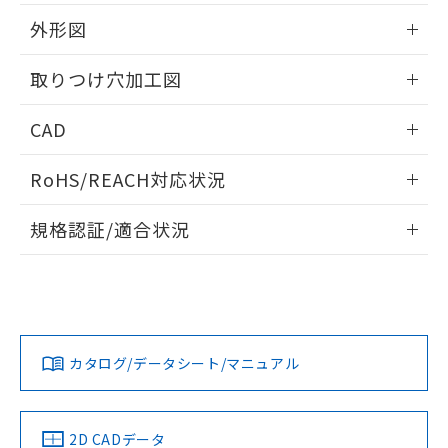
51物質の非含有証明書（当社基準）
の共同利用に関して"
の「1.共同利
※本証明書は発行日時点で非含有を証明す
外形図
用者の範囲」に記載されている法人を
るもので、過去に遡って非含有を証明する
指します。
ものではありません。
情報更新：2026/05/21
取りつけ穴加工図
また、RoHS指令のフタル酸エステル類４
物質の対応では、対応完了までの期間は出
情報更新：2026/05/21
CAD
荷製品に未対応品が混在することから備考
欄に対応日を記載しておりました。
ログイン/会員登録いただくと、CADデータをダウンロー
既に当社にて対応品への在庫切替を完了
RoHS/REACH対応状況
ドすることができます。
していることから、特段のことがない限
り、2022年1月12日より割愛しておりま
情報更新：2026/7/29
規格認証/適合状況
す。
ログイン/会員登録
EU RoHS
注意事項・凡例
A22NL-MPM-TAA-P101-ABについての規格認証/適合状況に
ついては、「カスタマーサポートセンタ お客様相談室」また
は貴社担当オムロン営業員または販売店にお問い合わせくだ
対応状況
対応予定月
※1
※2
さい。
ダウンロードデータをご利用いただく前に、以下を必ずお読
みください。
カタログ/データシート/マニュアル
対応済み
ソフトウェアの使用条件
お問い合わせ
中国 RoHS
注意事項・凡例
2D CADデータ