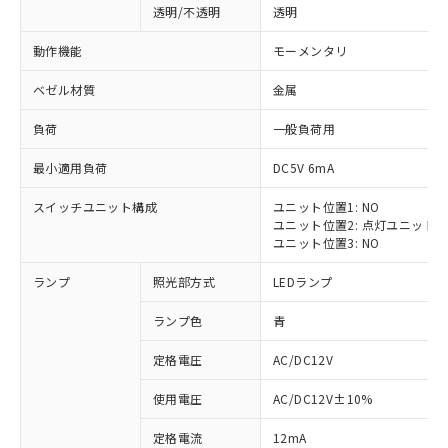
透明/不透明
透明
動作機能
モーメンタリ
ベゼル材質
金属
負荷
一般負荷用
最小適用負荷
DC5V 6mA
スイッチユニット構成
ユニット位置1: NO
ユニット位置2: 点灯ユニット
ユニット位置3: NO
ランプ
照光部方式
LEDランプ
ランプ色
青
定格電圧
AC/DC12V
※1 対応状況
使用電圧
AC/DC12V±10%
定格電流
12mA
対応済み：EU RoHS指令（10物質）の