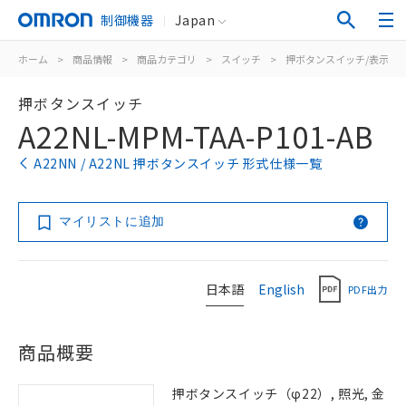
制御機器
Japan
ホーム
>
商品情報
>
商品カテゴリ
>
スイッチ
>
押ボタンスイッチ/表示灯
押ボタンスイッチ
A22NL-MPM-TAA-P101-AB
A22NN / A22NL 押ボタンスイッチ 形式仕様一覧
マイリストに追加
日本語
English
PDF出力
商品概要
押ボタンスイッチ（φ22）, 照光, 金