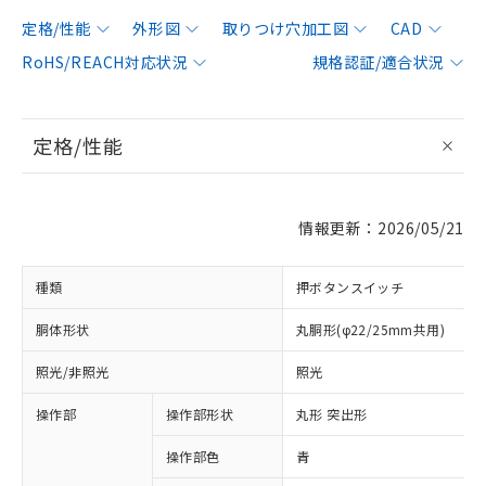
定格/性能
外形図
取りつけ穴加工図
CAD
RoHS/REACH対応状況
規格認証/適合状況
定格/性能
情報更新：2026/05/21
種類
押ボタンスイッチ
胴体形状
丸胴形(φ22/25mm共用)
照光/非照光
照光
操作部
操作部形状
丸形 突出形
操作部色
青