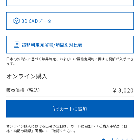
中国 RoHS表
※1 ※2
3D CADデータ
Pb
Hg
Cd
Cr(VI)
該非判定見解書/項目別対比表
X
O
O
O
日本の外為法に基づく該非判定、およびEAR再輸出規制に関する見解が入手でき
ます。
"対応済み"や非含有の記載がされた商品であっても、流通
在庫等で未対応品が混在する可能性があります。
オンライン購入
非含有品が必要な際は、弊社営業部門もしくは販売店へお
問い合わせください。
¥ 3,020
販売価格（税込）
この製品のRoHS/REACH対応状況ページへ
カートに追加
オンライン購入における出荷予定日は、カートに追加～「ご購入手続き：価
格・納期の確認」画面にてご確認ください。