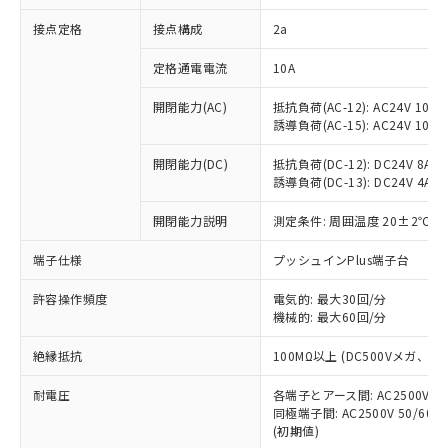
非含有に対応した製品が提供可能な商品で
接点定格
接点構成
2a
す。
対応予定：EU RoHS指令（10物質）の非含
ご利用条件
定格通電電流
10A
有に対応した製品に切り替える予定のある
商品です。
開閉能力(AC)
抵抗負荷(AC-12): AC24V 10A/A
対応予定なし：EU RoHS指令（10物質）の
誘導負荷(AC-15): AC24V 10A/AC
以下の条件をお読みいただき、同意のうえ
非含有に非対応の商品で、対応品を出す予
ご利用ください。
定はありません。
開閉能力(DC)
抵抗負荷(DC-12): DC24V 8A/DC
調査・確認中：EU RoHS指令（10物質）の
誘導負荷(DC-13): DC24V 4A/DC
本サービスは、当社制御機器事業取扱
※1 中国RoHS○×表
非含有の対応状況を調査中または確認中の
商品の当社在庫状況および標準価格
開閉能力説明
測定条件: 周囲温度 20±2℃、
商品です。
(税抜)を提供させていただくもので
「○」：最大均質材料含有率が中国RoHSの
非該当品：ライセンス料など無形物で、有
す。
端子仕様
プッシュインPlus端子台
基準値以下であることを示します。
害物質有無と関係のない商品です。
当社制御機器事業取扱商品の中には、
「×」：最大均質材料含有率が中国RoHSの
仕入先様の事情により、非含有部品として
本サービスの対象外となる商品もある
許容操作頻度
電気的: 最大30回/分
基準値を超えていることを示します。
いたものが、含有品と判明した場合などや
当社は、これら貴社製品のうち、外国
ことをご了承ください。
機械的: 最大60回/分
「－」：未確認です。当社販売部門へお問
むを得ず変更することがあります。
為替および外国貿易法に定める商品
在庫状況および標準価格照会結果は、
い合わせください。
（以下｢規制貨物等」という）を輸出
絶縁抵抗
100MΩ以上 (DC500Vメガ、
記載している更新日時点での社内デー
*EU RoHS指令（10物質）：
または国外への提供する場合は、日本
記
タに基づき作成されるものであり、閲
説明
鉛(Pb) 1000ppm以下、 水銀(Hg) 1000ppm以下、 カド
*中国RoHS10物質の基準値 (GB/T26572)：
国政府の輸出許可(または役務取引許
耐電圧
各端子とアース間: AC2500V 50/
号
覧された時点での実際の在庫および標
ミウム(Cd) 100ppm以下、
Pb(鉛) :1000ppm、 Hg(水銀) : 1000ppm、 Cd(カドミウ
同極端子間: AC2500V 50/60
可)を取得するなどの必要な手続きを
六価クロム(Cr(Ⅵ)) 1000ppm以下、ポリ臭化ビフェニル
ム) : 100ppm、
準価格とは異なる場合があることをご
類(PBB) 1000ppm以下、ポリ臭化ジフェニルエーテル類
(初期値)
Cr(Ⅵ)(六価クロム) : 1000ppm、 PBBs(ポリ臭化ビフェ
とります。
了承ください。
(PBDE) 1000ppm以下、フタル酸ビス(2-エチルヘキシ