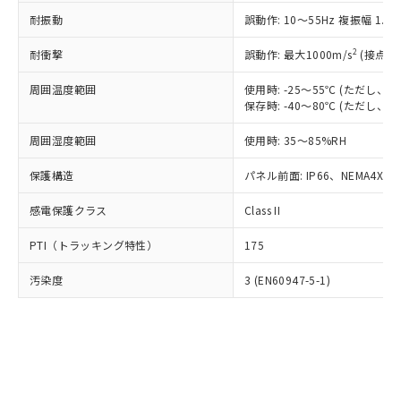
○
一定数以上の在庫あり
ニル類) : 1000ppm、 PBDEs(ポリ臭化ジフェニルエーテ
当社は規制貨物を破棄する場合は、完
ル) (DEHP)(別名：DOP) 1000ppm以下、フタル酸ブチ
正式な納期状況および標準価格はお客
ル類) : 1000ppm、
耐振動
誤動作: 10～55Hz 複振幅 1.
ルベンジル（BBP） 1000ppm以下、フタル酸ジブチル
全に破砕するなど、違法に輸出されな
DBP(フタル酸ジブチル) : 1000ppm、 DIBP(フタル酸ジ
様のお取引先、またはお客様担当のオ
（DBP） 1000ppm以下、フタル酸ジイソブチル
イソブチル) : 1000ppm、 BBP(フタル酸ブチルベンジ
△
一定数には満たないが在庫あり
いよう必要な手段を講じます。
ムロン制御機器販売店・当社販売員に
(DIBP) 1000ppm以下
2
耐衝撃
ル) : 1000ppm、
誤動作: 最大1000m/s
(接点開
当社は貴社製品を、核兵器、ミサイ
但し、RoHS指令で産業用監視および制御機器に対する
DEHP(フタル酸ビス(2-エチルヘキシル)) : 1000ppm
ご相談ください。
適用除外項目は除く。
ル、化学兵器、生物兵器またはその他
－
在庫なし(最新の在庫状況につ
オムロン制御機器販売店や当社販売拠
周囲温度範囲
使用時: -25～55℃ (ただし
フタル酸エステル類の４物質については閾値を超える意
武器並びにこれらの製造装置等に一切
いては、お客様のお取引先、ま
図的な使用がないことを確認しています。
保存時: -40～80℃ (ただし
点は「
販売ネットワーク
」をご確認
※2 環境保護使用期限
使用いたしません。
たはお客様担当のオムロン制御
ください。
当社は、貴社製品を第三者に販売する
周囲湿度範囲
使用時: 35～85%RH
機器販売店・当社販売員にご確
在庫状況および標準価格結果を当社の
※2 対応予定月
「ｅ」：有害物質（10物質）のすべてが基
場合は、上記1、2および3の内容を当
認ください)
事前の承諾なく第三者に漏洩または開
準値以下であることを示します。
保護構造
パネル前面: IP66、NEMA4X, N
該第三者に通知します。また当社は、
示しないようお願いします。
部品在庫の切り替え状況などにより、予定
「10」：通常の使用状況下において有害物
販売先および販売に係わる関係者が違
マイパーツ機能（部品リスト作成サー
空
受注生産機種、また在庫状況の
感電保護クラス
Class II
月が前後することがあります。
質が外部に漏えいし、環境に深刻な影響を
法に輸出するおそれがある場合は、取
ビス）をご利用いただくには、I-Web
白
情報を公開していない機種
及ぼさない年数を意味します。
り引きをいたしません。
メンバーズにご登録されている必要が
PTI（トラッキング特性）
175
「－」：未確認です。当社販売部門へお問
あります。
い合わせください。
お客様が当ウェブサイト上で当社にご
汚染度
3 (EN60947-5-1)
※3 非含有証明書ダウンロード
登録された部品リストについて、当社
および当社の共同利用者が、当社の製
下記の非含有証明書をダウンロードするこ
品・サービスに関するお客様との取
とができます。
合意する
キャンセル
引・商談に必要な範囲で利用すること
をご了承ください。
EU RoHS指令（10物質）の非含有証明書
※当社の共同利用者とは、
"個人情報