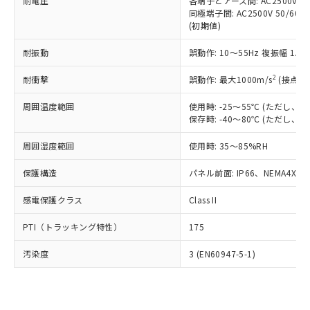
準価格とは異なる場合があることをご
耐電圧
各端子とアース間: AC2500V 50/
類(PBB) 1000ppm以下、ポリ臭化ジフェニルエーテル類
Cr(Ⅵ)(六価クロム) : 1000ppm、 PBBs(ポリ臭化ビフェ
とります。
同極端子間: AC2500V 50/60
了承ください。
(PBDE) 1000ppm以下、フタル酸ビス(2-エチルヘキシ
○
一定数以上の在庫あり
ニル類) : 1000ppm、 PBDEs(ポリ臭化ジフェニルエーテ
当社は規制貨物を破棄する場合は、完
(初期値)
ル) (DEHP)(別名：DOP) 1000ppm以下、フタル酸ブチ
正式な納期状況および標準価格はお客
ル類) : 1000ppm、
ルベンジル（BBP） 1000ppm以下、フタル酸ジブチル
全に破砕するなど、違法に輸出されな
DBP(フタル酸ジブチル) : 1000ppm、 DIBP(フタル酸ジ
様のお取引先、またはお客様担当のオ
（DBP） 1000ppm以下、フタル酸ジイソブチル
イソブチル) : 1000ppm、 BBP(フタル酸ブチルベンジ
△
一定数には満たないが在庫あり
耐振動
誤動作: 10～55Hz 複振幅 1.
いよう必要な手段を講じます。
ムロン制御機器販売店・当社販売員に
(DIBP) 1000ppm以下
ル) : 1000ppm、
当社は貴社製品を、核兵器、ミサイ
但し、RoHS指令で産業用監視および制御機器に対する
DEHP(フタル酸ビス(2-エチルヘキシル)) : 1000ppm
ご相談ください。
2
耐衝撃
適用除外項目は除く。
誤動作: 最大1000m/s
(接点開
ル、化学兵器、生物兵器またはその他
－
在庫なし(最新の在庫状況につ
オムロン制御機器販売店や当社販売拠
フタル酸エステル類の４物質については閾値を超える意
武器並びにこれらの製造装置等に一切
いては、お客様のお取引先、ま
図的な使用がないことを確認しています。
点は「
販売ネットワーク
」をご確認
周囲温度範囲
使用時: -25～55℃ (ただし
※2 環境保護使用期限
使用いたしません。
たはお客様担当のオムロン制御
ください。
保存時: -40～80℃ (ただし
当社は、貴社製品を第三者に販売する
機器販売店・当社販売員にご確
在庫状況および標準価格結果を当社の
※2 対応予定月
「ｅ」：有害物質（10物質）のすべてが基
場合は、上記1、2および3の内容を当
認ください)
事前の承諾なく第三者に漏洩または開
周囲湿度範囲
使用時: 35～85%RH
準値以下であることを示します。
該第三者に通知します。また当社は、
示しないようお願いします。
部品在庫の切り替え状況などにより、予定
「10」：通常の使用状況下において有害物
販売先および販売に係わる関係者が違
保護構造
パネル前面: IP66、NEMA4X, N
マイパーツ機能（部品リスト作成サー
空
受注生産機種、また在庫状況の
月が前後することがあります。
質が外部に漏えいし、環境に深刻な影響を
法に輸出するおそれがある場合は、取
ビス）をご利用いただくには、I-Web
白
情報を公開していない機種
及ぼさない年数を意味します。
り引きをいたしません。
感電保護クラス
Class II
メンバーズにご登録されている必要が
「－」：未確認です。当社販売部門へお問
あります。
い合わせください。
PTI（トラッキング特性）
175
お客様が当ウェブサイト上で当社にご
※3 非含有証明書ダウンロード
登録された部品リストについて、当社
汚染度
3 (EN60947-5-1)
および当社の共同利用者が、当社の製
下記の非含有証明書をダウンロードするこ
品・サービスに関するお客様との取
とができます。
合意する
キャンセル
引・商談に必要な範囲で利用すること
をご了承ください。