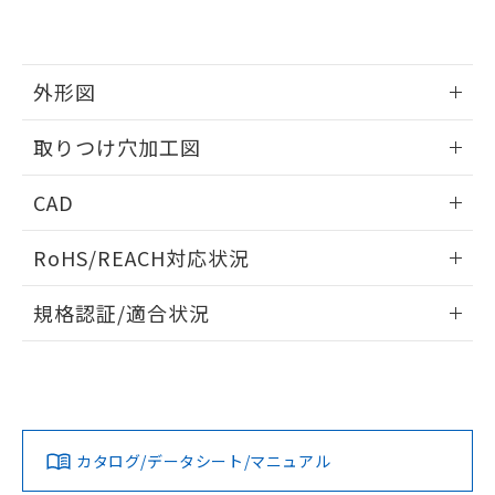
EU RoHS指令（10物質）の非含有証明書
※当社の共同利用者とは、
"個人情報
51物質の非含有証明書（当社基準）
の共同利用に関して"
の「1.共同利
※本証明書は発行日時点で非含有を証明す
用者の範囲」に記載されている法人を
るもので、過去に遡って非含有を証明する
指します。
外形図
ものではありません。
また、RoHS指令のフタル酸エステル類４
情報更新：2026/05/21
取りつけ穴加工図
物質の対応では、対応完了までの期間は出
荷製品に未対応品が混在することから備考
情報更新：2026/05/21
欄に対応日を記載しておりました。
CAD
既に当社にて対応品への在庫切替を完了
していることから、特段のことがない限
ログイン/会員登録いただくと、CADデータをダウンロー
RoHS/REACH対応状況
り、2022年1月12日より割愛しておりま
ドすることができます。
す。
情報更新：2026/7/29
規格認証/適合状況
ログイン/会員登録
EU RoHS
注意事項・凡例
UL認証
CSA認証
CEマーキング
Yes
Yes
Yes
対応状況
対応予定月
※1
※2
ダウンロードデータをご利用いただく前に、以下を必ずお読
みください。
カタログ/データシート/マニュアル
対応済み
ソフトウェアの使用条件
LR型式承認
DNV型式承認
BV型式承認
KR型式承