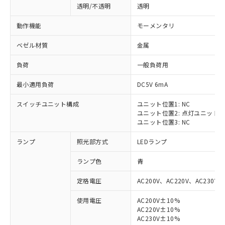
透明/不透明
透明
動作機能
モーメンタリ
ベゼル材質
金属
負荷
一般負荷用
最小適用負荷
DC5V 6mA
スイッチユニット構成
ユニット位置1: NC
ユニット位置2: 点灯ユニット
ユニット位置3: NC
ランプ
照光部方式
LEDランプ
ランプ色
青
定格電圧
AC200V、AC220V、AC230V、
使用電圧
AC200V±10%
AC220V±10%
※1 対応状況
AC230V±10%