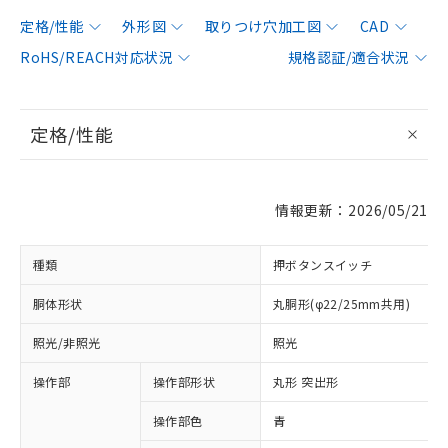
定格/性能
外形図
取りつけ穴加工図
CAD
RoHS/REACH対応状況
規格認証/適合状況
定格/性能
情報更新：2026/05/21
種類
押ボタンスイッチ
胴体形状
丸胴形(φ22/25mm共用)
照光/非照光
照光
操作部
操作部形状
丸形 突出形
操作部色
青