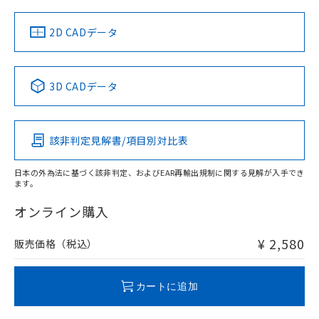
（イギリス
（ノルウェー
（フランス
（韓国
船舶規格）
船舶規格）
船舶規格）
船舶規格
中国 RoHS
注意事項・凡例
2D CADデータ
No
No
No
No
中国 RoHS表
※1 ※2
3D CADデータ
この製品の規格認証/適合状況ページへ
Pb
Hg
Cd
Cr(VI)
その他の認証はこちらのページからご検索ください
該非判定見解書/項目別対比表
O
O
O
O
日本の外為法に基づく該非判定、およびEAR再輸出規制に関する見解が入手でき
ます。
"対応済み"や非含有の記載がされた商品であっても、流通
在庫等で未対応品が混在する可能性があります。
オンライン購入
非含有品が必要な際は、弊社営業部門もしくは販売店へお
問い合わせください。
¥ 2,580
販売価格（税込）
この製品のRoHS/REACH対応状況ページへ
カートに追加