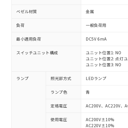
ベゼル材質
金属
負荷
一般負荷用
最小適用負荷
DC5V 6mA
スイッチユニット構成
ユニット位置1: NO
ユニット位置2: 点灯
ユニット位置3: NO
ランプ
照光部方式
LEDランプ
※1 対応状況
ランプ色
青
対応済み：EU
対応予定：EU R
定格電圧
AC200V、AC220V、A
対応予定なし：EU
調査・確認中：EU
ご利用条件
使用電圧
AC200V±10%
非該当品：ライセ
AC220V±10%
※1 中国RoHS