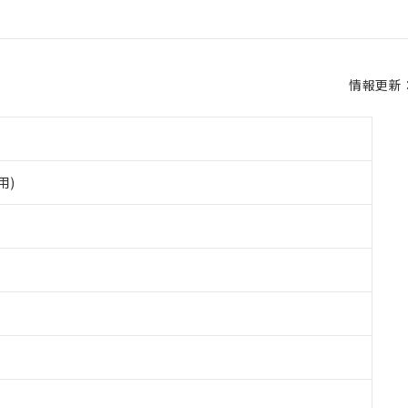
情報更新：2
用)