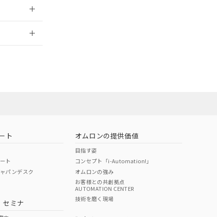
2026/7/29
ート
オムロンの提供価値
目指す姿
ポート
コンセプト「i-Automation!」
ジャパンデスク
オムロンの強み
お客様との共創拠点
AUTOMATION CENTER
DIBP
BBP
DEHP
環境保護
技術を磨く現場
・セミナ
状況ページへ
使用期限
検索ください