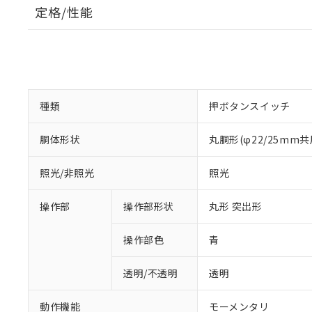
定格/性能
種類
押ボタンスイッチ
胴体形状
丸胴形(φ22/25mm共
照光/非照光
照光
操作部
操作部形状
丸形 突出形
操作部色
青
透明/不透明
透明
動作機能
モーメンタリ