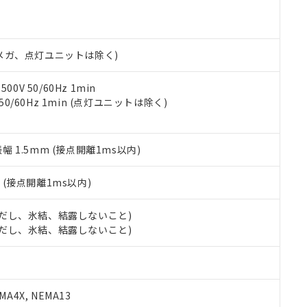
明書（当社基準）
日時点で非含有を証明するもので、過去に遡って非含有を証明するも
令のフタル酸エステル類４物質の対応では、対応完了までの期間は出
備考欄に対応日を記載しておりました。
00Vメガ、点灯ユニットは除く)
品への在庫切替を完了していることから、特段のことがない限り、20
す。
0V 50/60Hz 1min
 50/60Hz 1min (点灯ユニットは除く)
振幅 1.5mm (接点開離1ms以内)
2
(接点開離1ms以内)
 (ただし、氷結、結露しないこと)
 (ただし、氷結、結露しないこと)
A4X, NEMA13