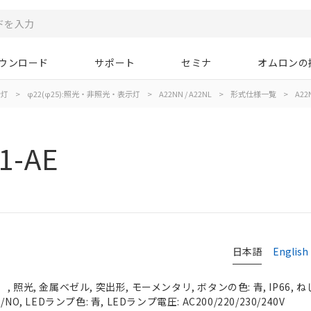
ウンロード
サポート
セミナ
オムロンの
示灯
>
φ22(φ25):照光・非照光・表示灯
>
A22NN / A22NL
>
形式仕様一覧
>
A22
1-AE
日本語
English
照光, 金属ベゼル, 突出形, モーメンタリ, ボタンの色: 青, IP66, ね
O, LEDランプ色: 青, LEDランプ電圧: AC200/220/230/240V