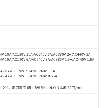
より、非含有部品としていたものが、含有品と判明した場合などやむ
みいただき、同意のうえご利用ください。
材料含有率が中国RoHSの基準値以下であることを示します。
材料含有率が中国RoHSの基準値を超えていることを示します。
、当社制御機器事業取扱商品の当社在庫状況および標準価格(税抜)
ら貴社製品のうち、外国為替および外国貿易法に定める商品（以下｢
質）：
す。当社販売部門へお問い合わせください。
 水銀(Hg) 1000ppm以下、 カドミウム(Cd) 100ppm以下、
たは国外への提供する場合は、日本国政府の輸出許可(または役務取
000ppm以下、ポリ臭化ビフェニル類(PBB) 1000ppm以下、ポリ臭化ジフェニルエーテル類(P
事業取扱商品の中には、本サービスの対象外となる商品もあること
手続きをとります。
キシル) (DEHP)(別名：DOP) 1000ppm以下、フタル酸ブチルベンジル（BBP） 100
(GB/T26572)：
以下、フタル酸ジイソブチル (DIBP) 1000ppm以下
び標準価格照会結果は、記載している更新日時点での社内データに
物を破棄する場合は、完全に破砕するなど、違法に輸出されないよ
(水銀) : 1000ppm、 Cd(カドミウム) : 100ppm、
業用監視および制御機器に対する適用除外項目は除く。
覧された時点での実際の在庫および標準価格とは異なる場合がある
1000ppm、 PBBs(ポリ臭化ビフェニル類) : 1000ppm、 PBDEs(ポリ臭化ジフェニルエーテル類
物質については閾値を超える意図的な使用がないことを確認しています。
上の在庫あり
 1000ppm、 DIBP(フタル酸ジイソブチル) : 1000ppm、 BBP(フタル酸ブチルベンジル) :
品を、核兵器、ミサイル、化学兵器、生物兵器またはその他武器並
チルヘキシル)) : 1000ppm
況および標準価格はお客様のお取引先、またはお客様担当のオムロ
用いたしません。
ご相談ください。
は満たないが在庫あり
製品を第三者に販売する場合は、上記1、2および3の内容を当該第
V 10A/AC120V 10A/AC240V 6A/AC380V 2A/AC440V 2A
機器販売店や当社販売拠点は「
販売ネットワーク
」をご確認くだ
販売先および販売に係わる関係者が違法に輸出するおそれがある場
用期限
 10A/AC120V 6A/AC240V 3A/AC380V 1.9A/AC440V 1.6A
び標準価格結果を当社の事前の承諾なく第三者に漏洩または開示し
え状況などにより、予定月が前後することがあります。
(最新の在庫状況については、お客様のお取引先、またはお客様担当
（10物質）のすべてが基準値以下であることを示します。
店・当社販売員にご確認ください)
V 8A/DC120V 2.2A/DC240V 1.1A
能（部品リスト作成サービス）をご利用いただくには、I-Webメン
使用状況下において有害物質が外部に漏えいし、環境に深刻な影響を
V 4A/DC120V 1.1A/DC240V 0.55A
あります。
機種、また在庫状況の情報を公開していない機種
ェブサイト上で当社にご登録された部品リストについて、当社およ
書ダウンロード
す。当社販売部門へお問い合わせください。
品・サービスに関するお客様との取引・商談に必要な範囲で利用す
0±2℃、周囲湿度 65±5%RH、操作ひん度 30回/min
合意する
キャンセル
書をダウンロードすることができます。
利用者とは、
"個人情報の共同利用に関して"
の「1.共同利用者の
します。
10物質）の非含有証明書