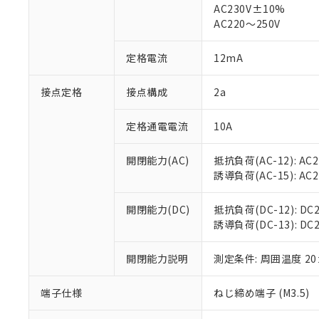
仕入先様の事情に
AC230V±10%
があります。
以下の条件をお読
AC220～250V
「○」：最大均質
「×」：最大均質
本サービスは
当社は、これ
*EU RoHS指令（10物
定格電流
12mA
「－」：未確認で
鉛(Pb) 1000ppm以下、
くものです。
う）を輸出ま
記
説明
六価クロム(Cr(Ⅵ)) 1
当社制御機器
などの必要な
フタル酸ビス(2-エチルヘ
号
*中国RoHS10物質の基準値 
接点定格
接点構成
2a
ル（DBP） 1000ppm
在庫状況およ
当社は規制貨
Pb(鉛) :1000ppm、 Hg
但し、RoHS指令で産
のであり、閲
ます。
Cr(Ⅵ)(六価クロム) : 
フタル酸エステル類の４
○
一定数以
DBP(フタル酸ジブチル) :
い。
当社は貴社製
定格通電電流
10A
DEHP(フタル酸ビス(2-エ
正式な納期状
置等に一切使
当社販売員に
※2 対応予定月
△
一定数に
当社は、貴社
開閉能力(AC)
抵抗負荷(AC-12): AC24
オムロン制御
また当社は、
※2 環境保護使
誘導負荷(AC-15): AC24V
在庫状況およ
部品在庫の切り替
たしません。
－
在庫なし
す。
「ｅ」：有害物質
機器販売
開閉能力(DC)
抵抗負荷(DC-12): DC24
マイパーツ機
「10」：通常の
誘導負荷(DC-13): DC24
ている必要が
味します。
空
受注生産
お客様が当ウ
※3 非含有証明
「－」：未確認で
白
が、当社の製
開閉能力説明
測定条件: 周囲温度 2
さい。
下記の非含有証明
※当社の共同
端子仕様
ねじ締め端子 (M3.5)
いる法人を指
EU RoHS指令（