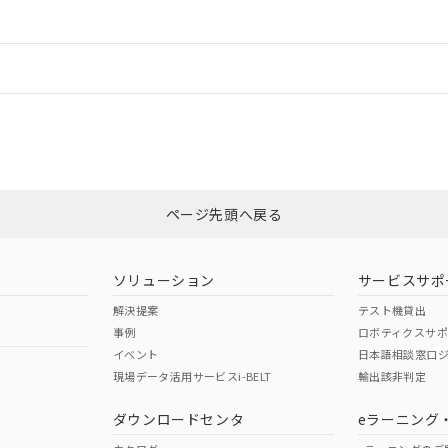
ードすることができます。
情報更新：
ログイン/会員登録
CCC認証
電波法
みください。
Yes
N/A
非含有証明書
※3
ページ先頭へ戻る
ダウンロードはこちら
型式承認
NK型式承認
ABS型式承認
韓国
（日本
（アメリカ
ソリューション
サービスサポ
舶規格）
船舶規格）
船舶規格）
解決提案
テスト機貸出
事例
ロボティクスサ
No
No
イベント
日本語相談窓口
現場データ活用サービスi-BELT
輸出該非判定
I)
PBBs
PBDEs
DBP
ダウンロードセンタ
eラーニング
この製品の規格認証/適合
その他の認証はこちらのページからご