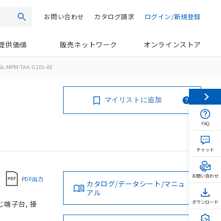
お問い合わせ
カタログ請求
ログイン/新規登録
検索
提供価値
販売ネットワーク
オンラインストア
NL-MPM-TAA-G101-AE
マイリストに追加
FAQ
チャット
お問い合わせ
PDF出力
カタログ/データシート/マニュ
アル
じ端子台, 接
ダウンロード