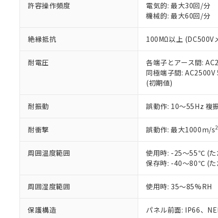
51物質の非含有証
許容操作頻度
電気的: 最大30回/分
※本証明書は発行
機械的: 最大60回/分
また、RoHS指
混在することから
絶縁抵抗
100MΩ以上 (DC5
既に当社にて対応
り割愛しておりま
耐電圧
各端子とアース間: AC250
同極端子間: AC2500V
(初期値)
耐振動
誤動作: 10～55Hz 複
耐衝撃
誤動作: 最大1000m/s
周囲温度範囲
使用時: -25～55℃
保存時: -40～80℃
周囲湿度範囲
使用時: 35～85%RH
保護構造
パネル前面: IP66、NEM