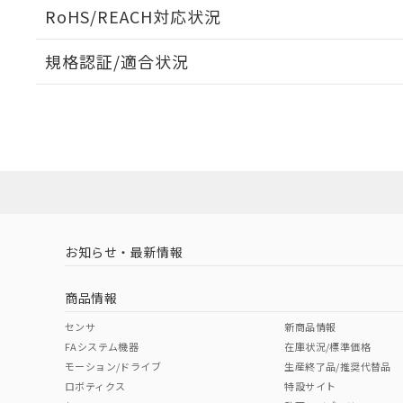
ログイン/会員登録いただくと、CADデータをダウンロ
RoHS/REACH対応状況
規格認証/適合状況
EU RoHS
注意事項・凡例
UL認証
CSA認証
CEマーキング
ダウンロードデータをご利用いただく前に、以下を必ずお読
Yes
Yes
Yes
対応状況
対応予定月
※1
※2
ソフトウェアの使用条件
対応済み
LR型式承認
DNV型式承認
BV型式承認
KR
（イギリス
（ノルウェー
（フランス
（
お知らせ・最新情報
中国 RoHS
注意事項・凡例
船舶規格）
船舶規格）
船舶規格）
船
商品情報
No
No
No
No
中国 RoHS表
※1 ※2
センサ
新商品情報
FAシステム機器
在庫状況/標準価格
Pb
Hg
Cd
Cr(V
モーション/ドライブ
生産終了品/推奨代替品
ロボティクス
特設サイト