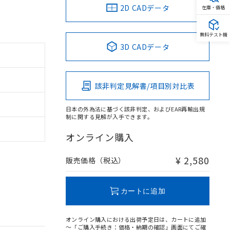
2D CADデータ
在庫・価格
無料テスト機
3D CADデータ
該非判定見解書/項目別対比表
日本の外為法に基づく該非判定、およびEAR再輸出規
制に関する見解が入手できます。
オンライン購入
¥ 2,580
販売価格（税込）
カートに追加
オンライン購入における出荷予定日は、カートに追加
～「ご購入手続き：価格・納期の確認」画面にてご確