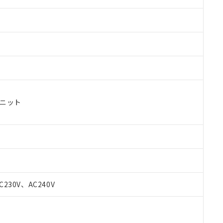
ユニット
 RoHS指令（10物質）の非含有に対応した製品が提供可能な商品です
oHS指令（10物質）の非含有に対応した製品に切り替える予定のある
C230V、AC240V
 RoHS指令（10物質）の非含有に非対応の商品で、対応品を出す予
 RoHS指令（10物質）の非含有の対応状況を調査中または確認中の
ンス料など無形物で、有害物質有無と関係のない商品です。
○×表