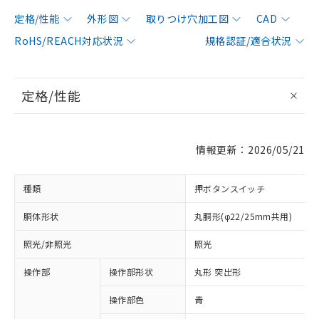
定格/性能
外形図
取りつけ穴加工図
CAD
RoHS/REACH対応状況
規格認証/適合状況
定格/性能
情報更新：2026/05/21
種類
押ボタンスイッチ
胴体形状
丸胴形(φ22/25mm共用)
照光/非照光
照光
操作部
操作部形状
丸形 突出形
操作部色
青