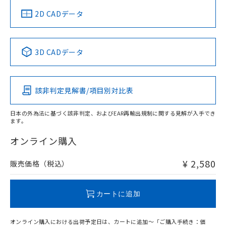
船舶規格）
船舶規格）
船舶規格）
船舶規格
中国 RoHS
注意事項・凡例
2D CADデータ
No
No
No
No
中国 RoHS表
※1 ※2
3D CADデータ
この製品の規格認証/適合状況ページへ
Pb
Hg
Cd
Cr(VI)
その他の認証はこちらのページからご検索ください
該非判定見解書/項目別対比表
O
O
O
O
日本の外為法に基づく該非判定、およびEAR再輸出規制に関する見解が入手でき
ます。
"対応済み"や非含有の記載がされた商品であっても、流通
在庫等で未対応品が混在する可能性があります。
オンライン購入
非含有品が必要な際は、弊社営業部門もしくは販売店へお
問い合わせください。
¥ 2,580
販売価格（税込）
この製品のRoHS/REACH対応状況ページへ
カートに追加
オンライン購入における出荷予定日は、カートに追加～「ご購入手続き：価