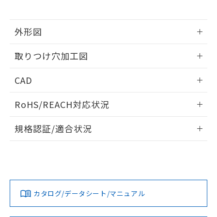
※当社の共同利用者とは、
"個人情報
51物質の非含有証明書（当社基準）
の共同利用に関して"
の「1.共同利
※本証明書は発行日時点で非含有を証明す
用者の範囲」に記載されている法人を
るもので、過去に遡って非含有を証明する
外形図
指します。
ものではありません。
情報更新：2026/05/21
また、RoHS指令のフタル酸エステル類４
取りつけ穴加工図
物質の対応では、対応完了までの期間は出
荷製品に未対応品が混在することから備考
情報更新：2026/05/21
CAD
欄に対応日を記載しておりました。
既に当社にて対応品への在庫切替を完了
ログイン/会員登録いただくと、CADデータをダウンロー
していることから、特段のことがない限
RoHS/REACH対応状況
ドすることができます。
り、2022年1月12日より割愛しておりま
す。
情報更新：2026/7/29
規格認証/適合状況
ログイン/会員登録
EU RoHS
注意事項・凡例
UL認証
CSA認証
CEマーキング
Yes
Yes
Yes
対応状況
対応予定月
※1
※2
ダウンロードデータをご利用いただく前に、以下を必ずお読
みください。
カタログ/データシート/マニュアル
対応済み
ソフトウェアの使用条件
LR型式承認
DNV型式承認
BV型式承認
KR型式承
（イギリス
（ノルウェー
（フランス
（韓国