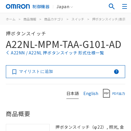
制御機器
Japan
ホーム
>
商品情報
>
商品カテゴリ
>
スイッチ
>
押ボタンスイッチ/表示灯
押ボタンスイッチ
A22NL-MPM-TAA-G101-AD
A22NN / A22NL 押ボタンスイッチ 形式仕様一覧
マイリストに追加
日本語
English
PDF出力
商品概要
押ボタンスイッチ（φ22）, 照光, 金