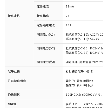
対応済み：EU RoHS指令（10物質）の
定格電流
12mA
非含有に対応した製品が提供可能な商品で
す。
接点定格
接点構成
2a
対応予定：EU RoHS指令（10物質）の非含
ご利用条件
有に対応した製品に切り替える予定のある
定格通電電流
10A
商品です。
対応予定なし：EU RoHS指令（10物質）の
開閉能力(AC)
抵抗負荷(AC-12): AC24V 10A/A
以下の条件をお読みいただき、同意のうえ
非含有に非対応の商品で、対応品を出す予
誘導負荷(AC-15): AC24V 10A/AC
ご利用ください。
定はありません。
調査・確認中：EU RoHS指令（10物質）の
開閉能力(DC)
抵抗負荷(DC-12): DC24V 8A/DC
本サービスは、当社制御機器事業取扱
※1 中国RoHS○×表
誘導負荷(DC-13): DC24V 4A/DC
非含有の対応状況を調査中または確認中の
商品の当社在庫状況および標準価格
商品です。
(税抜)を提供させていただくもので
開閉能力説明
測定条件: 周囲温度 20±2℃、
「○」：最大均質材料含有率が中国RoHSの
非該当品：ライセンス料など無形物で、有
す。
基準値以下であることを示します。
害物質有無と関係のない商品です。
当社制御機器事業取扱商品の中には、
端子仕様
ねじ締め端子 (M3.5)
「×」：最大均質材料含有率が中国RoHSの
仕入先様の事情により、非含有部品として
本サービスの対象外となる商品もある
基準値を超えていることを示します。
いたものが、含有品と判明した場合などや
当社は、これら貴社製品のうち、外国
ことをご了承ください。
許容操作頻度
電気的: 最大30回/分
「－」：未確認です。当社販売部門へお問
むを得ず変更することがあります。
為替および外国貿易法に定める商品
機械的: 最大60回/分
在庫状況および標準価格照会結果は、
い合わせください。
（以下｢規制貨物等」という）を輸出
記載している更新日時点での社内デー
*EU RoHS指令（10物質）：
または国外への提供する場合は、日本
絶縁抵抗
100MΩ以上 (DC500Vメガ、
記
タに基づき作成されるものであり、閲
説明
鉛(Pb) 1000ppm以下、 水銀(Hg) 1000ppm以下、 カド
*中国RoHS10物質の基準値 (GB/T26572)：
国政府の輸出許可(または役務取引許
号
覧された時点での実際の在庫および標
ミウム(Cd) 100ppm以下、
Pb(鉛) :1000ppm、 Hg(水銀) : 1000ppm、 Cd(カドミウ
耐電圧
各端子とアース間: AC2500V 50/
可)を取得するなどの必要な手続きを
六価クロム(Cr(Ⅵ)) 1000ppm以下、ポリ臭化ビフェニル
ム) : 100ppm、
準価格とは異なる場合があることをご