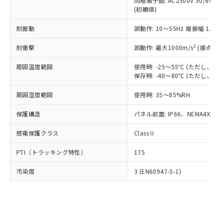
類(PBB) 1000ppm以下、ポリ臭化ジフェニルエーテル類
同極端子間: AC2500V 50/60
Cr(Ⅵ)(六価クロム) : 1000ppm、 PBBs(ポリ臭化ビフェ
とります。
了承ください。
(PBDE) 1000ppm以下、フタル酸ビス(2-エチルヘキシ
○
一定数以上の在庫あり
ニル類) : 1000ppm、 PBDEs(ポリ臭化ジフェニルエーテ
(初期値)
当社は規制貨物を破棄する場合は、完
ル) (DEHP)(別名：DOP) 1000ppm以下、フタル酸ブチ
正式な納期状況および標準価格はお客
ル類) : 1000ppm、
ルベンジル（BBP） 1000ppm以下、フタル酸ジブチル
全に破砕するなど、違法に輸出されな
DBP(フタル酸ジブチル) : 1000ppm、 DIBP(フタル酸ジ
様のお取引先、またはお客様担当のオ
耐振動
誤動作: 10～55Hz 複振幅 1.
（DBP） 1000ppm以下、フタル酸ジイソブチル
イソブチル) : 1000ppm、 BBP(フタル酸ブチルベンジ
△
一定数には満たないが在庫あり
いよう必要な手段を講じます。
ムロン制御機器販売店・当社販売員に
(DIBP) 1000ppm以下
ル) : 1000ppm、
当社は貴社製品を、核兵器、ミサイ
但し、RoHS指令で産業用監視および制御機器に対する
DEHP(フタル酸ビス(2-エチルヘキシル)) : 1000ppm
ご相談ください。
2
耐衝撃
誤動作: 最大1000m/s
(接点開
適用除外項目は除く。
ル、化学兵器、生物兵器またはその他
－
在庫なし(最新の在庫状況につ
オムロン制御機器販売店や当社販売拠
フタル酸エステル類の４物質については閾値を超える意
武器並びにこれらの製造装置等に一切
いては、お客様のお取引先、ま
周囲温度範囲
図的な使用がないことを確認しています。
使用時: -25～55℃ (ただし
点は「
販売ネットワーク
」をご確認
※2 環境保護使用期限
使用いたしません。
保存時: -40～80℃ (ただし
たはお客様担当のオムロン制御
ください。
当社は、貴社製品を第三者に販売する
機器販売店・当社販売員にご確
在庫状況および標準価格結果を当社の
※2 対応予定月
「ｅ」：有害物質（10物質）のすべてが基
周囲湿度範囲
使用時: 35～85%RH
場合は、上記1、2および3の内容を当
認ください)
事前の承諾なく第三者に漏洩または開
準値以下であることを示します。
該第三者に通知します。また当社は、
示しないようお願いします。
保護構造
パネル前面: IP66、NEMA4X, N
部品在庫の切り替え状況などにより、予定
「10」：通常の使用状況下において有害物
販売先および販売に係わる関係者が違
マイパーツ機能（部品リスト作成サー
空
受注生産機種、また在庫状況の
月が前後することがあります。
質が外部に漏えいし、環境に深刻な影響を
法に輸出するおそれがある場合は、取
ビス）をご利用いただくには、I-Web
白
情報を公開していない機種
感電保護クラス
Class II
及ぼさない年数を意味します。
り引きをいたしません。
メンバーズにご登録されている必要が
「－」：未確認です。当社販売部門へお問
あります。
PTI（トラッキング特性）
175
い合わせください。
お客様が当ウェブサイト上で当社にご
※3 非含有証明書ダウンロード
登録された部品リストについて、当社
汚染度
3 (EN60947-5-1)
および当社の共同利用者が、当社の製
下記の非含有証明書をダウンロードするこ
品・サービスに関するお客様との取
とができます。
合意する
キャンセル
引・商談に必要な範囲で利用すること
をご了承ください。
EU RoHS指令（10物質）の非含有証明書