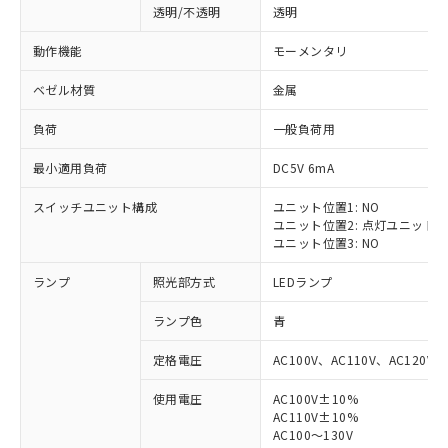
透明/不透明
透明
動作機能
モーメンタリ
ベゼル材質
金属
負荷
一般負荷用
最小適用負荷
DC5V 6mA
スイッチユニット構成
ユニット位置1: NO
ユニット位置2: 点灯ユニット
ユニット位置3: NO
ランプ
照光部方式
LEDランプ
ランプ色
青
定格電圧
AC100V、AC110V、AC120V
使用電圧
AC100V±10%
※1 対応状況
AC110V±10%
AC100～130V