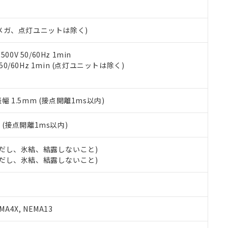
日時点で非含有を証明するもので、過去に遡って非含有を証明するも
令のフタル酸エステル類４物質の対応では、対応完了までの期間は出
備考欄に対応日を記載しておりました。
00Vメガ、点灯ユニットは除く)
品への在庫切替を完了していることから、特段のことがない限り、20
す。
0V 50/60Hz 1min
 50/60Hz 1min (点灯ユニットは除く)
振幅 1.5mm (接点開離1ms以内)
2
(接点開離1ms以内)
 (ただし、氷結、結露しないこと)
 (ただし、氷結、結露しないこと)
A4X, NEMA13