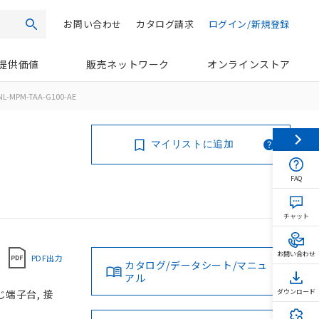
お問い合わせ
カタログ請求
ログイン/新規登録
検索
提供価値
販売ネットワーク
オンラインストア
NL-MPM-TAA-G100-AE
マイリストに追加
FAQ
チャット
お問い合わせ
PDF出力
カタログ/データシート/マニュ
アル
じ端子台, 接
ダウンロード