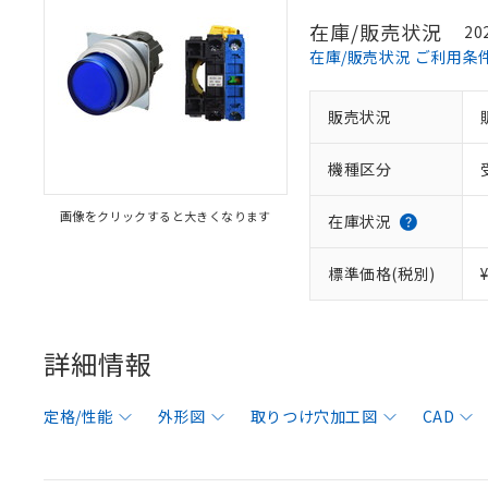
在庫/販売状況
20
在庫/販売状況 ご利用条
販売状況
機種区分
画像をクリックすると大きくなります
在庫状況
標準価格(税別)
詳細情報
定格/性能
外形図
取りつけ穴加工図
CAD