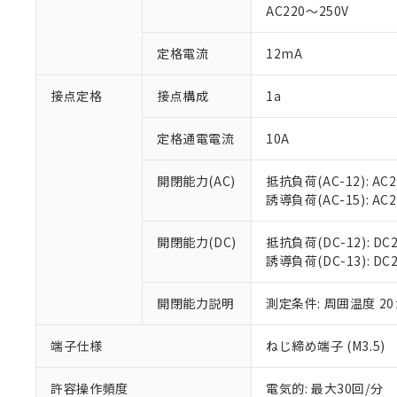
AC220～250V
があります。
以下の条件をお読
「○」：最大均質
「×」：最大均質
本サービスは
当社は、これ
定格電流
12mA
*EU RoHS指令（10物
「－」：未確認で
鉛(Pb) 1000ppm以下、
くものです。
う）を輸出ま
記
説明
六価クロム(Cr(Ⅵ)) 1
当社制御機器
などの必要な
フタル酸ビス(2-エチルヘ
接点定格
接点構成
1a
号
*中国RoHS10物質の基準値 
ル（DBP） 1000ppm
在庫状況およ
当社は規制貨
Pb(鉛) :1000ppm、 Hg
但し、RoHS指令で産
のであり、閲
ます。
Cr(Ⅵ)(六価クロム) : 
フタル酸エステル類の４
定格通電電流
10A
○
一定数以
DBP(フタル酸ジブチル) :
い。
当社は貴社製
DEHP(フタル酸ビス(2-エ
正式な納期状
置等に一切使
開閉能力(AC)
抵抗負荷(AC-12): AC24
当社販売員に
※2 対応予定月
△
一定数に
当社は、貴社
誘導負荷(AC-15): AC24V
オムロン制御
また当社は、
※2 環境保護使
在庫状況およ
部品在庫の切り替
たしません。
－
在庫なし
す。
開閉能力(DC)
抵抗負荷(DC-12): DC24
「ｅ」：有害物質
機器販売
マイパーツ機
誘導負荷(DC-13): DC24
「10」：通常の
ている必要が
味します。
空
受注生産
お客様が当ウ
※3 非含有証明
「－」：未確認で
開閉能力説明
測定条件: 周囲温度 2
白
が、当社の製
さい。
下記の非含有証明
端子仕様
ねじ締め端子 (M3.5)
※当社の共同
いる法人を指
EU RoHS指令（
許容操作頻度
電気的: 最大30回/分
51物質の非含有証