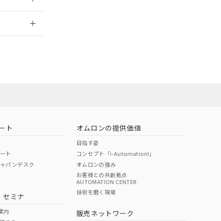
2026/7/29
ート
オムロンの提供価値
目指す姿
ポート
コンセプト「i-Automation!」
ジャパンデスク
オムロンの強み
お客様との共創拠点
AUTOMATION CENTER
DIBP
BBP
DEHP
環境保護
技術を磨く現場
・セミナ
状況ページへ
使用期限
検索ください
案内
販売ネットワーク