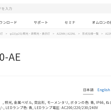
ウンロード
サポート
セミナ
オムロンの
示灯
>
φ22(φ25):照光・非照光・表示灯
>
A22NN / A22NL
>
形式仕様一覧
>
A22
0-AE
日本語
English
照光, 金属ベゼル, 突出形, モーメンタリ, ボタンの色: 青, IP66, ね
, LEDランプ色: 青, LEDランプ電圧: AC200/220/230/240V