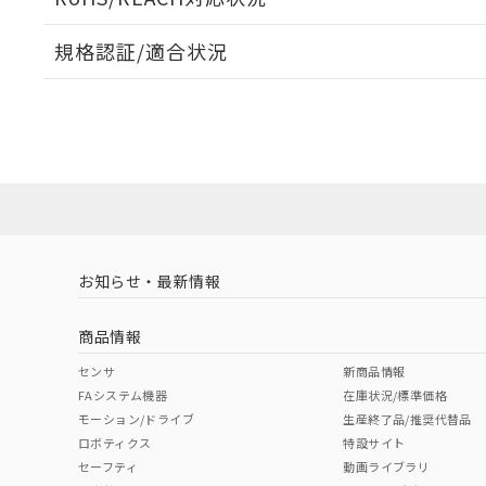
規格認証/適合状況
EU RoHS
注意事項・凡例
UL認証
CSA認証
CEマーキング
ダウンロードデータをご利用いただく前に、以下を必ずお読
Yes
Yes
Yes
対応状況
対応予定月
※1
※2
ソフトウェアの使用条件
対応済み
LR型式承認
DNV型式承認
BV型式承認
KR
（イギリス
（ノルウェー
（フランス
（
お知らせ・最新情報
中国 RoHS
注意事項・凡例
船舶規格）
船舶規格）
船舶規格）
船
商品情報
No
No
No
No
中国 RoHS表
※1 ※2
センサ
新商品情報
FAシステム機器
在庫状況/標準価格
Pb
Hg
Cd
Cr(V
モーション/ドライブ
生産終了品/推奨代替品
ロボティクス
特設サイト
セーフティ
動画ライブラリ