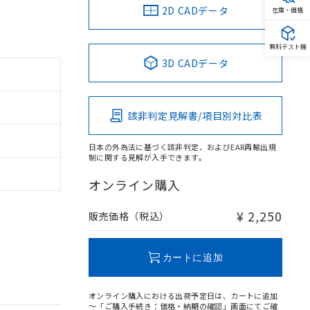
2D CADデータ
在庫・価格
無料テスト機
3D CADデータ
該非判定見解書/項目別対比表
日本の外為法に基づく該非判定、およびEAR再輸出規
制に関する見解が入手できます。
オンライン購入
¥ 2,250
販売価格（税込）
カートに追加
オンライン購入における出荷予定日は、カートに追加
～「ご購入手続き：価格・納期の確認」画面にてご確