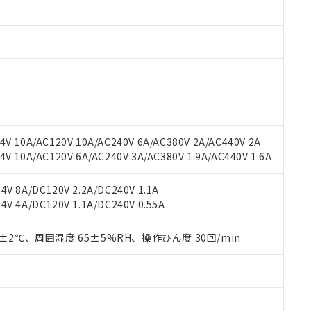
みいただき、同意のうえご利用ください。
材料含有率が中国RoHSの基準値以下であることを示します。
材料含有率が中国RoHSの基準値を超えていることを示します。
、当社制御機器事業取扱商品の当社在庫状況および標準価格(税抜)
ら貴社製品のうち、外国為替および外国貿易法に定める商品（以下｢
質）：
す。当社販売部門へお問い合わせください。
 水銀(Hg) 1000ppm以下、 カドミウム(Cd) 100ppm以下、
たは国外への提供する場合は、日本国政府の輸出許可(または役務取
000ppm以下、ポリ臭化ビフェニル類(PBB) 1000ppm以下、ポリ臭化ジフェニルエーテル類(P
事業取扱商品の中には、本サービスの対象外となる商品もあること
手続きをとります。
キシル) (DEHP)(別名：DOP) 1000ppm以下、フタル酸ブチルベンジル（BBP） 100
(GB/T26572)：
以下、フタル酸ジイソブチル (DIBP) 1000ppm以下
び標準価格照会結果は、記載している更新日時点での社内データに
物を破棄する場合は、完全に破砕するなど、違法に輸出されないよ
(水銀) : 1000ppm、 Cd(カドミウム) : 100ppm、
業用監視および制御機器に対する適用除外項目は除く。
覧された時点での実際の在庫および標準価格とは異なる場合がある
1000ppm、 PBBs(ポリ臭化ビフェニル類) : 1000ppm、 PBDEs(ポリ臭化ジフェニルエーテル類
物質については閾値を超える意図的な使用がないことを確認しています。
上の在庫あり
 1000ppm、 DIBP(フタル酸ジイソブチル) : 1000ppm、 BBP(フタル酸ブチルベンジル) :
品を、核兵器、ミサイル、化学兵器、生物兵器またはその他武器並
チルヘキシル)) : 1000ppm
況および標準価格はお客様のお取引先、またはお客様担当のオムロ
用いたしません。
V 10A/AC120V 10A/AC240V 6A/AC380V 2A/AC440V 2A
ご相談ください。
は満たないが在庫あり
製品を第三者に販売する場合は、上記1、2および3の内容を当該第
 10A/AC120V 6A/AC240V 3A/AC380V 1.9A/AC440V 1.6A
機器販売店や当社販売拠点は「
販売ネットワーク
」をご確認くだ
販売先および販売に係わる関係者が違法に輸出するおそれがある場
用期限
び標準価格結果を当社の事前の承諾なく第三者に漏洩または開示し
え状況などにより、予定月が前後することがあります。
(最新の在庫状況については、お客様のお取引先、またはお客様担当
V 8A/DC120V 2.2A/DC240V 1.1A
（10物質）のすべてが基準値以下であることを示します。
店・当社販売員にご確認ください)
能（部品リスト作成サービス）をご利用いただくには、I-Webメン
V 4A/DC120V 1.1A/DC240V 0.55A
使用状況下において有害物質が外部に漏えいし、環境に深刻な影響を
あります。
機種、また在庫状況の情報を公開していない機種
ェブサイト上で当社にご登録された部品リストについて、当社およ
書ダウンロード
す。当社販売部門へお問い合わせください。
0±2℃、周囲湿度 65±5%RH、操作ひん度 30回/min
品・サービスに関するお客様との取引・商談に必要な範囲で利用す
合意する
キャンセル
書をダウンロードすることができます。
利用者とは、
"個人情報の共同利用に関して"
の「1.共同利用者の
します。
10物質）の非含有証明書
明書（当社基準）