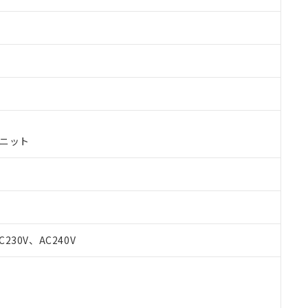
ユニット
 RoHS指令（10物質）の非含有に対応した製品が提供可能な商品です
C230V、AC240V
oHS指令（10物質）の非含有に対応した製品に切り替える予定のある
 RoHS指令（10物質）の非含有に非対応の商品で、対応品を出す予
 RoHS指令（10物質）の非含有の対応状況を調査中または確認中の
ンス料など無形物で、有害物質有無と関係のない商品です。
○×表
より、非含有部品としていたものが、含有品と判明した場合などやむ