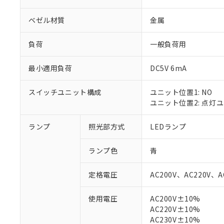
ベゼル材質
金属
負荷
一般負荷用
最小適用負荷
DC5V 6mA
スイッチユニット構成
ユニット位置1: NO
ユニット位置2: 点灯
ランプ
照光部方式
LEDランプ
※1 対応状況
ランプ色
青
対応済み：EU
定格電圧
AC200V、AC220V、A
対応予定：EU R
対応予定なし：EU
使用電圧
AC200V±10%
調査・確認中：EU
ご利用条件
AC220V±10%
非該当品：ライセ
※1 中国RoHS
AC230V±10%
仕入先様の事情に