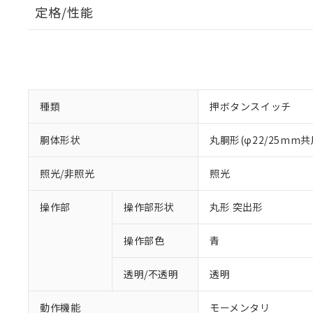
定格/性能
種類
押ボタンスイッチ
胴体形状
丸胴形(φ22/25mm共
照光/非照光
照光
操作部
操作部形状
丸形 突出形
操作部色
青
透明/不透明
透明
動作機能
モーメンタリ