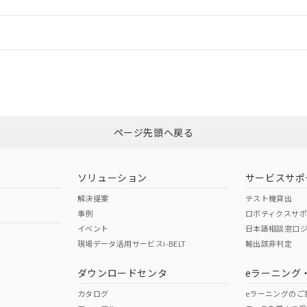
情報更新：
ログイン/会員登録
CCC認証
電波法
みください。
Yes
N/A
非含有証明書
※3
ページ先頭へ戻る
ダウンロードはこちら
型式承認
NK型式承認
ABS型式承認
韓国
（日本
（アメリカ
ソリューション
サービスサポ
舶規格）
船舶規格）
船舶規格）
解決提案
テスト機貸出
事例
ロボティクスサ
No
No
イベント
日本語相談窓口
現場データ活用サービスi-BELT
輸出該非判定
I)
PBBs
PBDEs
DBP
ダウンロードセンタ
eラーニング
この製品の規格認証/適合
その他の認証はこちらのページからご
カタログ
eラーニングのご