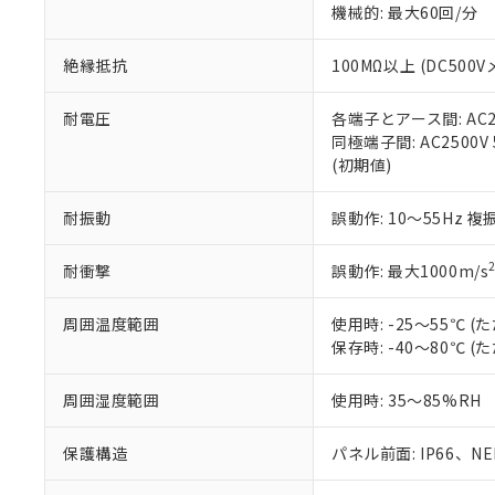
機械的: 最大60回/分
※本証明書は発行
また、RoHS指
混在することから
絶縁抵抗
100MΩ以上 (DC5
既に当社にて対応
り割愛しておりま
耐電圧
各端子とアース間: AC250
同極端子間: AC2500V
(初期値)
耐振動
誤動作: 10～55Hz 複
耐衝撃
誤動作: 最大1000m/s
周囲温度範囲
使用時: -25～55℃
保存時: -40～80℃
周囲湿度範囲
使用時: 35～85%RH
保護構造
パネル前面: IP66、NEM