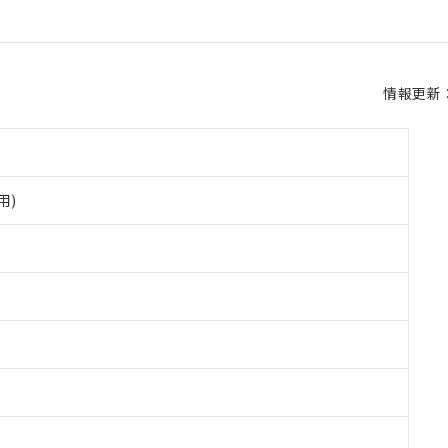
情報更新：2
用)