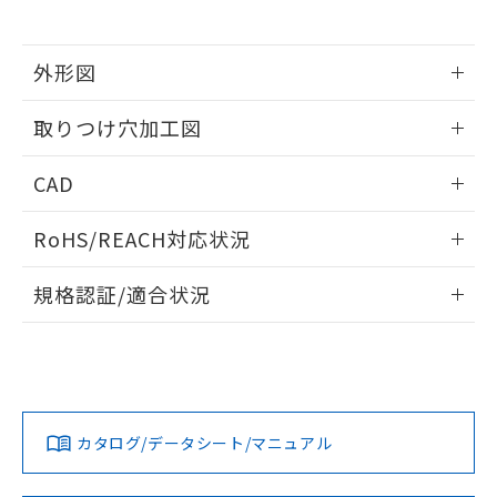
※当社の共同利用者とは、
"個人情報
51物質の非含有証明書（当社基準）
の共同利用に関して"
の「1.共同利
※本証明書は発行日時点で非含有を証明す
用者の範囲」に記載されている法人を
るもので、過去に遡って非含有を証明する
外形図
指します。
ものではありません。
情報更新：2026/05/21
また、RoHS指令のフタル酸エステル類４
取りつけ穴加工図
物質の対応では、対応完了までの期間は出
荷製品に未対応品が混在することから備考
情報更新：2026/05/21
CAD
欄に対応日を記載しておりました。
既に当社にて対応品への在庫切替を完了
ログイン/会員登録いただくと、CADデータをダウンロー
していることから、特段のことがない限
RoHS/REACH対応状況
ドすることができます。
り、2022年1月12日より割愛しておりま
す。
情報更新：2026/7/29
規格認証/適合状況
ログイン/会員登録
EU RoHS
注意事項・凡例
A22NL-MPA-TYA-P202-YDについての規格認証/適合状況につ
いては、「カスタマーサポートセンタ お客様相談室」または
貴社担当オムロン営業員または販売店にお問い合わせくださ
対応状況
対応予定月
※1
※2
い。
ダウンロードデータをご利用いただく前に、以下を必ずお読
みください。
カタログ/データシート/マニュアル
対応済み
ソフトウェアの使用条件
お問い合わせ