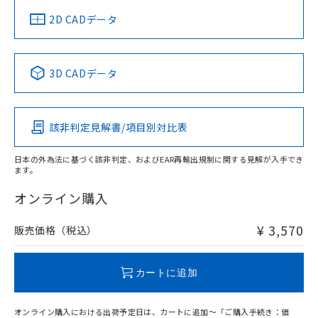
中国 RoHS
注意事項・凡例
2D CADデータ
中国 RoHS表
※1 ※2
3D CADデータ
Pb
Hg
Cd
Cr(VI)
該非判定見解書/項目別対比表
O
O
O
O
日本の外為法に基づく該非判定、およびEAR再輸出規制に関する見解が入手でき
ます。
"対応済み"や非含有の記載がされた商品であっても、流通
在庫等で未対応品が混在する可能性があります。
オンライン購入
非含有品が必要な際は、弊社営業部門もしくは販売店へお
問い合わせください。
¥ 3,570
販売価格（税込）
この製品のRoHS/REACH対応状況ページへ
カートに追加
オンライン購入における出荷予定日は、カートに追加～「ご購入手続き：価