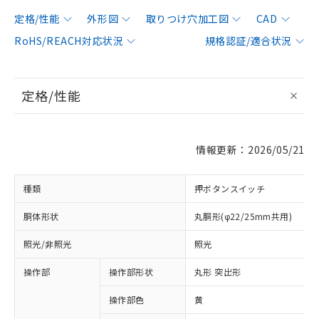
定格/性能
外形図
取りつけ穴加工図
CAD
RoHS/REACH対応状況
規格認証/適合状況
定格/性能
情報更新：2026/05/21
種類
押ボタンスイッチ
胴体形状
丸胴形(φ22/25mm共用)
照光/非照光
照光
操作部
操作部形状
丸形 突出形
操作部色
黄