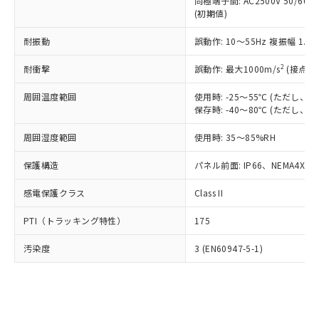
類(PBB) 1000ppm以下、ポリ臭化ジフェニルエーテル類
同極端子間: AC2500V 50/60
Cr(Ⅵ)(六価クロム) : 1000ppm、 PBBs(ポリ臭化ビフェ
とります。
了承ください。
(PBDE) 1000ppm以下、フタル酸ビス(2-エチルヘキシ
○
一定数以上の在庫あり
ニル類) : 1000ppm、 PBDEs(ポリ臭化ジフェニルエーテ
(初期値)
当社は規制貨物を破棄する場合は、完
ル) (DEHP)(別名：DOP) 1000ppm以下、フタル酸ブチ
正式な納期状況および標準価格はお客
ル類) : 1000ppm、
ルベンジル（BBP） 1000ppm以下、フタル酸ジブチル
全に破砕するなど、違法に輸出されな
DBP(フタル酸ジブチル) : 1000ppm、 DIBP(フタル酸ジ
様のお取引先、またはお客様担当のオ
耐振動
誤動作: 10～55Hz 複振幅 1.
（DBP） 1000ppm以下、フタル酸ジイソブチル
イソブチル) : 1000ppm、 BBP(フタル酸ブチルベンジ
△
一定数には満たないが在庫あり
いよう必要な手段を講じます。
ムロン制御機器販売店・当社販売員に
(DIBP) 1000ppm以下
ル) : 1000ppm、
当社は貴社製品を、核兵器、ミサイ
但し、RoHS指令で産業用監視および制御機器に対する
DEHP(フタル酸ビス(2-エチルヘキシル)) : 1000ppm
ご相談ください。
2
耐衝撃
誤動作: 最大1000m/s
(接点開
適用除外項目は除く。
ル、化学兵器、生物兵器またはその他
－
在庫なし(最新の在庫状況につ
オムロン制御機器販売店や当社販売拠
フタル酸エステル類の４物質については閾値を超える意
武器並びにこれらの製造装置等に一切
いては、お客様のお取引先、ま
周囲温度範囲
図的な使用がないことを確認しています。
使用時: -25～55℃ (ただし
点は「
販売ネットワーク
」をご確認
※2 環境保護使用期限
使用いたしません。
保存時: -40～80℃ (ただし
たはお客様担当のオムロン制御
ください。
当社は、貴社製品を第三者に販売する
機器販売店・当社販売員にご確
在庫状況および標準価格結果を当社の
※2 対応予定月
「ｅ」：有害物質（10物質）のすべてが基
周囲湿度範囲
使用時: 35～85%RH
場合は、上記1、2および3の内容を当
認ください)
事前の承諾なく第三者に漏洩または開
準値以下であることを示します。
該第三者に通知します。また当社は、
示しないようお願いします。
保護構造
パネル前面: IP66、NEMA4X, N
部品在庫の切り替え状況などにより、予定
「10」：通常の使用状況下において有害物
販売先および販売に係わる関係者が違
マイパーツ機能（部品リスト作成サー
空
受注生産機種、また在庫状況の
月が前後することがあります。
質が外部に漏えいし、環境に深刻な影響を
法に輸出するおそれがある場合は、取
ビス）をご利用いただくには、I-Web
白
情報を公開していない機種
感電保護クラス
Class II
及ぼさない年数を意味します。
り引きをいたしません。
メンバーズにご登録されている必要が
「－」：未確認です。当社販売部門へお問
あります。
PTI（トラッキング特性）
175
い合わせください。
お客様が当ウェブサイト上で当社にご
※3 非含有証明書ダウンロード
登録された部品リストについて、当社
汚染度
3 (EN60947-5-1)
および当社の共同利用者が、当社の製
下記の非含有証明書をダウンロードするこ
品・サービスに関するお客様との取
とができます。
合意する
キャンセル
引・商談に必要な範囲で利用すること
をご了承ください。
EU RoHS指令（10物質）の非含有証明書