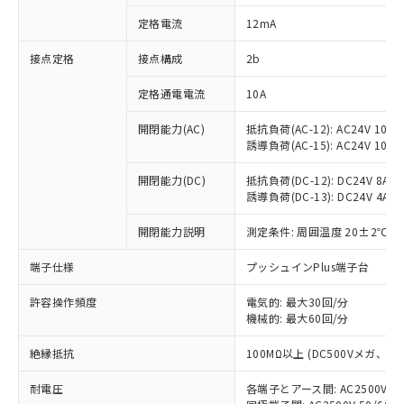
対応済み：EU RoHS指令（10物質）の
定格電流
12mA
非含有に対応した製品が提供可能な商品で
す。
接点定格
接点構成
2b
対応予定：EU RoHS指令（10物質）の非含
ご利用条件
有に対応した製品に切り替える予定のある
定格通電電流
10A
商品です。
対応予定なし：EU RoHS指令（10物質）の
開閉能力(AC)
抵抗負荷(AC-12): AC24V 10A/A
以下の条件をお読みいただき、同意のうえ
非含有に非対応の商品で、対応品を出す予
誘導負荷(AC-15): AC24V 10A/AC
ご利用ください。
定はありません。
調査・確認中：EU RoHS指令（10物質）の
開閉能力(DC)
抵抗負荷(DC-12): DC24V 8A/DC
本サービスは、当社制御機器事業取扱
※1 中国RoHS○×表
誘導負荷(DC-13): DC24V 4A/DC
非含有の対応状況を調査中または確認中の
商品の当社在庫状況および標準価格
商品です。
(税抜)を提供させていただくもので
開閉能力説明
測定条件: 周囲温度 20±2℃、
「○」：最大均質材料含有率が中国RoHSの
非該当品：ライセンス料など無形物で、有
す。
基準値以下であることを示します。
害物質有無と関係のない商品です。
当社制御機器事業取扱商品の中には、
端子仕様
プッシュインPlus端子台
「×」：最大均質材料含有率が中国RoHSの
仕入先様の事情により、非含有部品として
本サービスの対象外となる商品もある
基準値を超えていることを示します。
いたものが、含有品と判明した場合などや
当社は、これら貴社製品のうち、外国
ことをご了承ください。
許容操作頻度
電気的: 最大30回/分
「－」：未確認です。当社販売部門へお問
むを得ず変更することがあります。
為替および外国貿易法に定める商品
機械的: 最大60回/分
在庫状況および標準価格照会結果は、
い合わせください。
（以下｢規制貨物等」という）を輸出
記載している更新日時点での社内デー
*EU RoHS指令（10物質）：
または国外への提供する場合は、日本
絶縁抵抗
100MΩ以上 (DC500Vメガ、
記
タに基づき作成されるものであり、閲
説明
鉛(Pb) 1000ppm以下、 水銀(Hg) 1000ppm以下、 カド
*中国RoHS10物質の基準値 (GB/T26572)：
国政府の輸出許可(または役務取引許
号
覧された時点での実際の在庫および標
ミウム(Cd) 100ppm以下、
Pb(鉛) :1000ppm、 Hg(水銀) : 1000ppm、 Cd(カドミウ
耐電圧
各端子とアース間: AC2500V 50/
可)を取得するなどの必要な手続きを
六価クロム(Cr(Ⅵ)) 1000ppm以下、ポリ臭化ビフェニル
ム) : 100ppm、
準価格とは異なる場合があることをご