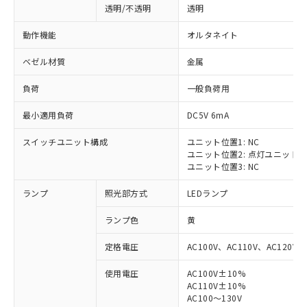
透明/不透明
透明
動作機能
オルタネイト
ベゼル材質
金属
負荷
一般負荷用
最小適用負荷
DC5V 6mA
スイッチユニット構成
ユニット位置1: NC
ユニット位置2: 点灯ユニット
ユニット位置3: NC
ランプ
照光部方式
LEDランプ
ランプ色
黄
定格電圧
AC100V、AC110V、AC120V
使用電圧
AC100V±10%
※1 対応状況
AC110V±10%
AC100～130V