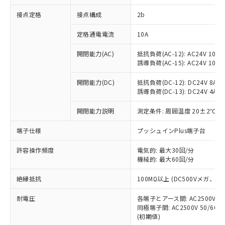
非含有に対応した製品が提供可能な商品で
接点定格
接点構成
2b
す。
対応予定：EU RoHS指令（10物質）の非含
ご利用条件
定格通電電流
10A
有に対応した製品に切り替える予定のある
商品です。
開閉能力(AC)
抵抗負荷(AC-12): AC24V 10A/A
対応予定なし：EU RoHS指令（10物質）の
誘導負荷(AC-15): AC24V 10A/AC
以下の条件をお読みいただき、同意のうえ
非含有に非対応の商品で、対応品を出す予
ご利用ください。
定はありません。
開閉能力(DC)
抵抗負荷(DC-12): DC24V 8A/DC
調査・確認中：EU RoHS指令（10物質）の
誘導負荷(DC-13): DC24V 4A/DC
本サービスは、当社制御機器事業取扱
※1 中国RoHS○×表
非含有の対応状況を調査中または確認中の
商品の当社在庫状況および標準価格
開閉能力説明
測定条件: 周囲温度 20±2℃、
商品です。
(税抜)を提供させていただくもので
「○」：最大均質材料含有率が中国RoHSの
非該当品：ライセンス料など無形物で、有
す。
端子仕様
プッシュインPlus端子台
基準値以下であることを示します。
害物質有無と関係のない商品です。
当社制御機器事業取扱商品の中には、
「×」：最大均質材料含有率が中国RoHSの
仕入先様の事情により、非含有部品として
本サービスの対象外となる商品もある
許容操作頻度
電気的: 最大30回/分
基準値を超えていることを示します。
いたものが、含有品と判明した場合などや
当社は、これら貴社製品のうち、外国
ことをご了承ください。
機械的: 最大60回/分
「－」：未確認です。当社販売部門へお問
むを得ず変更することがあります。
為替および外国貿易法に定める商品
在庫状況および標準価格照会結果は、
い合わせください。
（以下｢規制貨物等」という）を輸出
絶縁抵抗
100MΩ以上 (DC500Vメガ、
記載している更新日時点での社内デー
*EU RoHS指令（10物質）：
または国外への提供する場合は、日本
記
タに基づき作成されるものであり、閲
説明
鉛(Pb) 1000ppm以下、 水銀(Hg) 1000ppm以下、 カド
*中国RoHS10物質の基準値 (GB/T26572)：
国政府の輸出許可(または役務取引許
耐電圧
各端子とアース間: AC2500V 50/
号
覧された時点での実際の在庫および標
ミウム(Cd) 100ppm以下、
Pb(鉛) :1000ppm、 Hg(水銀) : 1000ppm、 Cd(カドミウ
同極端子間: AC2500V 50/60
可)を取得するなどの必要な手続きを
六価クロム(Cr(Ⅵ)) 1000ppm以下、ポリ臭化ビフェニル
ム) : 100ppm、
準価格とは異なる場合があることをご
類(PBB) 1000ppm以下、ポリ臭化ジフェニルエーテル類
(初期値)
Cr(Ⅵ)(六価クロム) : 1000ppm、 PBBs(ポリ臭化ビフェ
とります。
了承ください。
(PBDE) 1000ppm以下、フタル酸ビス(2-エチルヘキシ