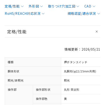
定格/性能
外形図
取りつけ穴加工図
CAD
RoHS/REACH対応状況
規格認証/適合状況
定格/性能
情報更新：2026/05/21
種類
押ボタンスイッチ
胴体形状
丸胴形(φ22/25mm共用)
照光/非照光
照光
操作部
操作部形状
丸形 突出形
操作部色
黄