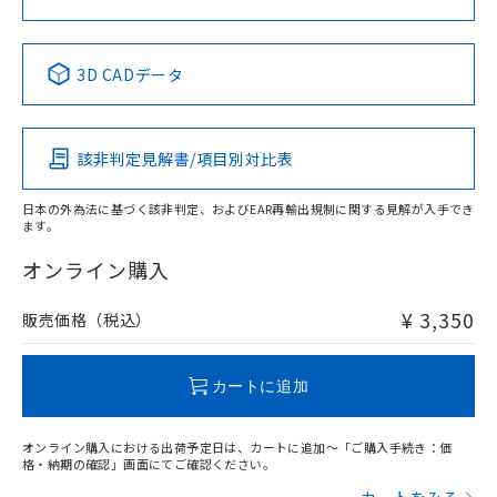
中国 RoHS表
※1 ※2
3D CADデータ
Pb
Hg
Cd
Cr(VI)
該非判定見解書/項目別対比表
X
O
O
O
日本の外為法に基づく該非判定、およびEAR再輸出規制に関する見解が入手でき
ます。
"対応済み"や非含有の記載がされた商品であっても、流通
在庫等で未対応品が混在する可能性があります。
オンライン購入
非含有品が必要な際は、弊社営業部門もしくは販売店へお
問い合わせください。
¥ 3,350
販売価格（税込）
この製品のRoHS/REACH対応状況ページへ
カートに追加
オンライン購入における出荷予定日は、カートに追加～「ご購入手続き：価
格・納期の確認」画面にてご確認ください。