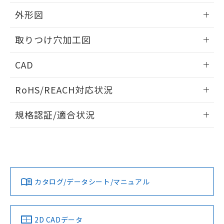
51物質の非含有証明書（当社基準）
の共同利用に関して"
の「1.共同利
※本証明書は発行日時点で非含有を証明す
外形図
用者の範囲」に記載されている法人を
るもので、過去に遡って非含有を証明する
指します。
ものではありません。
情報更新：2026/05/21
取りつけ穴加工図
また、RoHS指令のフタル酸エステル類４
物質の対応では、対応完了までの期間は出
情報更新：2026/05/21
CAD
荷製品に未対応品が混在することから備考
欄に対応日を記載しておりました。
ログイン/会員登録いただくと、CADデータをダウンロー
既に当社にて対応品への在庫切替を完了
RoHS/REACH対応状況
ドすることができます。
していることから、特段のことがない限
り、2022年1月12日より割愛しておりま
情報更新：2026/7/29
規格認証/適合状況
す。
ログイン/会員登録
EU RoHS
注意事項・凡例
A22NL-MPA-TYA-P202-YCについての規格認証/適合状況につ
いては、「カスタマーサポートセンタ お客様相談室」または
貴社担当オムロン営業員または販売店にお問い合わせくださ
対応状況
対応予定月
※1
※2
い。
ダウンロードデータをご利用いただく前に、以下を必ずお読
みください。
カタログ/データシート/マニュアル
対応済み
ソフトウェアの使用条件
お問い合わせ
中国 RoHS
注意事項・凡例
2D CADデータ