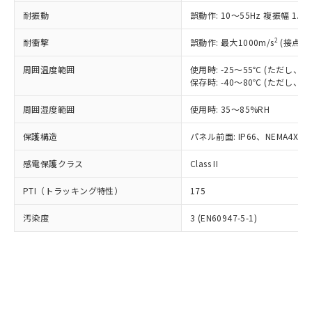
○
一定数以上の在庫あり
ニル類) : 1000ppm、 PBDEs(ポリ臭化ジフェニルエーテ
当社は規制貨物を破棄する場合は、完
ル) (DEHP)(別名：DOP) 1000ppm以下、フタル酸ブチ
正式な納期状況および標準価格はお客
ル類) : 1000ppm、
耐振動
誤動作: 10～55Hz 複振幅 1.
ルベンジル（BBP） 1000ppm以下、フタル酸ジブチル
全に破砕するなど、違法に輸出されな
DBP(フタル酸ジブチル) : 1000ppm、 DIBP(フタル酸ジ
様のお取引先、またはお客様担当のオ
（DBP） 1000ppm以下、フタル酸ジイソブチル
イソブチル) : 1000ppm、 BBP(フタル酸ブチルベンジ
△
一定数には満たないが在庫あり
いよう必要な手段を講じます。
ムロン制御機器販売店・当社販売員に
(DIBP) 1000ppm以下
2
耐衝撃
ル) : 1000ppm、
誤動作: 最大1000m/s
(接点開
当社は貴社製品を、核兵器、ミサイ
但し、RoHS指令で産業用監視および制御機器に対する
DEHP(フタル酸ビス(2-エチルヘキシル)) : 1000ppm
ご相談ください。
適用除外項目は除く。
ル、化学兵器、生物兵器またはその他
－
在庫なし(最新の在庫状況につ
オムロン制御機器販売店や当社販売拠
周囲温度範囲
使用時: -25～55℃ (ただし
フタル酸エステル類の４物質については閾値を超える意
武器並びにこれらの製造装置等に一切
いては、お客様のお取引先、ま
図的な使用がないことを確認しています。
保存時: -40～80℃ (ただし
点は「
販売ネットワーク
」をご確認
※2 環境保護使用期限
使用いたしません。
たはお客様担当のオムロン制御
ください。
当社は、貴社製品を第三者に販売する
周囲湿度範囲
使用時: 35～85%RH
機器販売店・当社販売員にご確
在庫状況および標準価格結果を当社の
※2 対応予定月
「ｅ」：有害物質（10物質）のすべてが基
場合は、上記1、2および3の内容を当
認ください)
事前の承諾なく第三者に漏洩または開
準値以下であることを示します。
保護構造
パネル前面: IP66、NEMA4X, N
該第三者に通知します。また当社は、
示しないようお願いします。
部品在庫の切り替え状況などにより、予定
「10」：通常の使用状況下において有害物
販売先および販売に係わる関係者が違
マイパーツ機能（部品リスト作成サー
空
受注生産機種、また在庫状況の
感電保護クラス
Class II
月が前後することがあります。
質が外部に漏えいし、環境に深刻な影響を
法に輸出するおそれがある場合は、取
ビス）をご利用いただくには、I-Web
白
情報を公開していない機種
及ぼさない年数を意味します。
り引きをいたしません。
メンバーズにご登録されている必要が
PTI（トラッキング特性）
175
「－」：未確認です。当社販売部門へお問
あります。
い合わせください。
お客様が当ウェブサイト上で当社にご
汚染度
3 (EN60947-5-1)
※3 非含有証明書ダウンロード
登録された部品リストについて、当社
および当社の共同利用者が、当社の製
下記の非含有証明書をダウンロードするこ
品・サービスに関するお客様との取
とができます。
合意する
キャンセル
引・商談に必要な範囲で利用すること
をご了承ください。
EU RoHS指令（10物質）の非含有証明書
※当社の共同利用者とは、
"個人情報