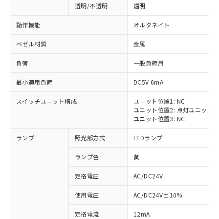
透明/不透明
透明
動作機能
オルタネイト
ベゼル材質
金属
負荷
一般負荷用
最小適用負荷
DC5V 6mA
スイッチユニット構成
ユニット位置1: NC
ユニット位置2: 点灯ユニット
ユニット位置3: NC
ランプ
照光部方式
LEDランプ
ランプ色
黄
定格電圧
AC/DC24V
※1 対応状況
使用電圧
AC/DC24V±10%
定格電流
12mA
対応済み：EU RoHS指令（10物質）の