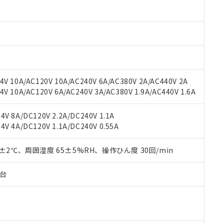
材料含有率が中国RoHSの基準値以下であることを示します。
材料含有率が中国RoHSの基準値を超えていることを示します。
、当社制御機器事業取扱商品の当社在庫状況および標準価格(税抜)
ら貴社製品のうち、外国為替および外国貿易法に定める商品（以下｢
質）：
す。当社販売部門へお問い合わせください。
 水銀(Hg) 1000ppm以下、 カドミウム(Cd) 100ppm以下、
たは国外への提供する場合は、日本国政府の輸出許可(または役務取
000ppm以下、ポリ臭化ビフェニル類(PBB) 1000ppm以下、ポリ臭化ジフェニルエーテル類(P
事業取扱商品の中には、本サービスの対象外となる商品もあること
手続きをとります。
キシル) (DEHP)(別名：DOP) 1000ppm以下、フタル酸ブチルベンジル（BBP） 100
(GB/T26572)：
以下、フタル酸ジイソブチル (DIBP) 1000ppm以下
び標準価格照会結果は、記載している更新日時点での社内データに
物を破棄する場合は、完全に破砕するなど、違法に輸出されないよ
(水銀) : 1000ppm、 Cd(カドミウム) : 100ppm、
業用監視および制御機器に対する適用除外項目は除く。
覧された時点での実際の在庫および標準価格とは異なる場合がある
1000ppm、 PBBs(ポリ臭化ビフェニル類) : 1000ppm、 PBDEs(ポリ臭化ジフェニルエーテル類
物質については閾値を超える意図的な使用がないことを確認しています。
上の在庫あり
 1000ppm、 DIBP(フタル酸ジイソブチル) : 1000ppm、 BBP(フタル酸ブチルベンジル) :
品を、核兵器、ミサイル、化学兵器、生物兵器またはその他武器並
チルヘキシル)) : 1000ppm
V 10A/AC120V 10A/AC240V 6A/AC380V 2A/AC440V 2A
況および標準価格はお客様のお取引先、またはお客様担当のオムロ
用いたしません。
 10A/AC120V 6A/AC240V 3A/AC380V 1.9A/AC440V 1.6A
ご相談ください。
は満たないが在庫あり
製品を第三者に販売する場合は、上記1、2および3の内容を当該第
機器販売店や当社販売拠点は「
販売ネットワーク
」をご確認くだ
販売先および販売に係わる関係者が違法に輸出するおそれがある場
用期限
び標準価格結果を当社の事前の承諾なく第三者に漏洩または開示し
え状況などにより、予定月が前後することがあります。
V 8A/DC120V 2.2A/DC240V 1.1A
(最新の在庫状況については、お客様のお取引先、またはお客様担当
V 4A/DC120V 1.1A/DC240V 0.55A
（10物質）のすべてが基準値以下であることを示します。
店・当社販売員にご確認ください)
能（部品リスト作成サービス）をご利用いただくには、I-Webメン
使用状況下において有害物質が外部に漏えいし、環境に深刻な影響を
あります。
0±2℃、周囲湿度 65±5%RH、操作ひん度 30回/min
機種、また在庫状況の情報を公開していない機種
ェブサイト上で当社にご登録された部品リストについて、当社およ
書ダウンロード
す。当社販売部門へお問い合わせください。
品・サービスに関するお客様との取引・商談に必要な範囲で利用す
合意する
キャンセル
子台
書をダウンロードすることができます。
利用者とは、
"個人情報の共同利用に関して"
の「1.共同利用者の
します。
10物質）の非含有証明書
明書（当社基準）
日時点で非含有を証明するもので、過去に遡って非含有を証明するも