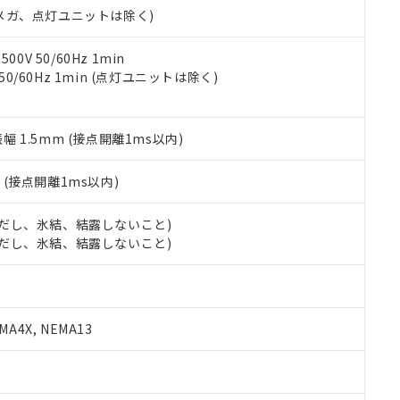
令のフタル酸エステル類４物質の対応では、対応完了までの期間は出
00Vメガ、点灯ユニットは除く)
備考欄に対応日を記載しておりました。
品への在庫切替を完了していることから、特段のことがない限り、20
0V 50/60Hz 1min
す。
 50/60Hz 1min (点灯ユニットは除く)
振幅 1.5mm (接点開離1ms以内)
2
(接点開離1ms以内)
 (ただし、氷結、結露しないこと)
 (ただし、氷結、結露しないこと)
A4X, NEMA13