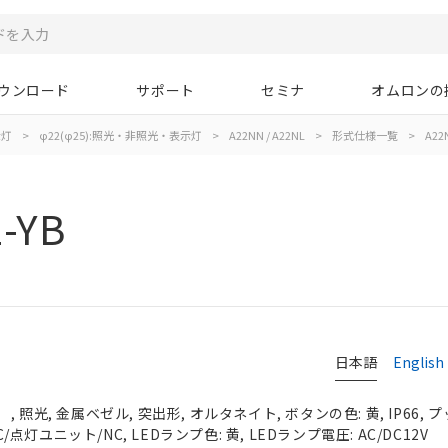
ウンロード
サポート
セミナ
オムロンの
示灯
>
φ22(φ25):照光・非照光・表示灯
>
A22NN / A22NL
>
形式仕様一覧
>
A22N
-YB
日本語
English
 照光, 金属ベゼル, 突出形, オルタネイト, ボタンの色: 黄, IP66,
C/点灯ユニット/NC, LEDランプ色: 黄, LEDランプ電圧: AC/DC12V