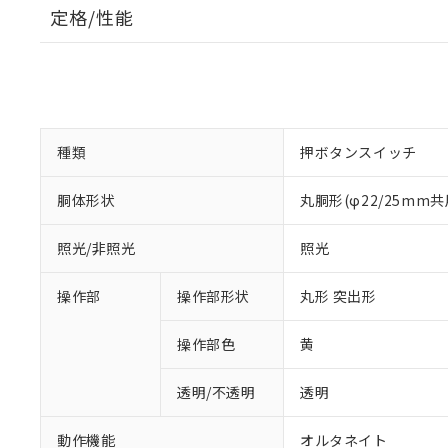
定格/性能
種類
押ボタンスイッチ
胴体形状
丸胴形(φ22/25mm共
照光/非照光
照光
操作部
操作部形状
丸形 突出形
操作部色
黄
透明/不透明
透明
動作機能
オルタネイト