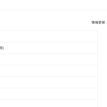
情報更新：2
用)