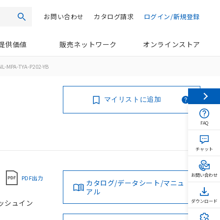
お問い合わせ
カタログ請求
ログイン/新規登録
検索
提供価値
販売ネットワーク
オンラインストア
L-MPA-TYA-P202-YB
マイリストに追加
FAQ
チャット
お問い合わせ
PDF出力
カタログ/データシート/マニュ
アル
 プッシュイン
ダウンロード