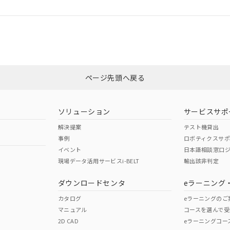
ログイン/会員登録
合状況については、「カスタマーサポートセンタ お客様相談室」または貴社
みください。
非含有証明書
※3
ページ先頭へ戻る
ダウンロードはこちら
ソリューション
サービスサポ
解決提案
テスト機貸出
事例
ロボティクスサ
イベント
日本語相談窓口
現場データ活用サービスi-BELT
輸出該非判定
I)
PBBs
PBDEs
DBP
ダウンロードセンタ
eラーニング
カタログ
eラーニングのご
マニュアル
コースを選んで受
O
O
O
2D CAD
eラーニングコー