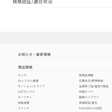
規格認証/適合状況
EU RoHS
注意事項・凡例
A22NL-MPA-TYA-P202-YBについての規格認証/適
業員または販売店にお問い合わせください。
ダウンロードデータをご利用いただく前に、以下を必ずお読
対応状況
対応予定月
※1
※2
ソフトウェアの使用条件
対応済み
お知らせ・最新情報
中国 RoHS
注意事項・凡例
商品情報
中国 RoHS表
※1 ※2
センサ
新商品情報
FAシステム機器
在庫状況/標準価格
Pb
Hg
Cd
Cr(V
モーション/ドライブ
生産終了品/推奨代替品
ロボティクス
特設サイト
セーフティ
動画ライブラリ
検査装置
規格認証/適合
X
O
O
O
スイッチ
RoHS/REACH対応