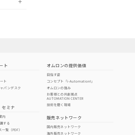
担当オムロン営
お問い合わせ
ート
オムロンの提供価値
目指す姿
ポート
コンセプト「i-Automation!」
ジャパンデスク
オムロンの強み
お客様との共創拠点
AUTOMATION CENTER
DIBP
BBP
DEHP
環境保護
技術を磨く現場
・セミナ
使用期限
案内
販売ネットワーク
講する
O
O
O
10
国内販売ネットワーク
ス一覧（PDF）
海外販売ネットワーク