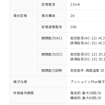
「○」：最大均質
定格電流
12mA
「×」：最大均質
本サービスは
当社は、これ
*EU RoHS指令（10物
「－」：未確認で
鉛(Pb) 1000ppm以下、
くものです。
う）を輸出ま
接点定格
接点構成
2b
記
説明
六価クロム(Cr(Ⅵ)) 1
当社制御機器
などの必要な
フタル酸ビス(2-エチルヘ
号
*中国RoHS10物質の基準値 
ル（DBP） 1000ppm
在庫状況およ
当社は規制貨
Pb(鉛) :1000ppm、 Hg
定格通電電流
10A
但し、RoHS指令で産
のであり、閲
ます。
Cr(Ⅵ)(六価クロム) : 
フタル酸エステル類の４
○
一定数以
DBP(フタル酸ジブチル) :
い。
当社は貴社製
DEHP(フタル酸ビス(2-エ
開閉能力(AC)
抵抗負荷(AC-12): AC24
正式な納期状
置等に一切使
誘導負荷(AC-15): AC24V
当社販売員に
※2 対応予定月
△
一定数に
当社は、貴社
オムロン制御
また当社は、
※2 環境保護使
在庫状況およ
部品在庫の切り替
たしません。
開閉能力(DC)
抵抗負荷(DC-12): DC24
－
在庫なし
す。
誘導負荷(DC-13): DC24
「ｅ」：有害物質
機器販売
マイパーツ機
「10」：通常の
ている必要が
味します。
開閉能力説明
測定条件: 周囲温度 2
空
受注生産
お客様が当ウ
※3 非含有証明
「－」：未確認で
白
が、当社の製
端子仕様
プッシュインPlus端
さい。
下記の非含有証明
※当社の共同
いる法人を指
許容操作頻度
電気的: 最大30回/分
EU RoHS指令（
機械的: 最大60回/分
51物質の非含有証
※本証明書は発行