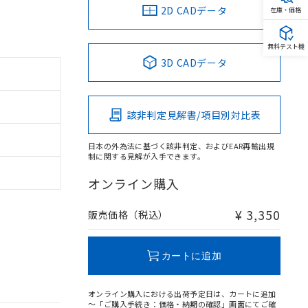
2D CADデータ
在庫・価格
無料テスト機
3D CADデータ
該非判定見解書/項目別対比表
日本の外為法に基づく該非判定、およびEAR再輸出規
制に関する見解が入手できます。
オンライン購入
¥ 3,350
販売価格（税込）
カートに追加
オンライン購入における出荷予定日は、カートに追加
～「ご購入手続き：価格・納期の確認」画面にてご確