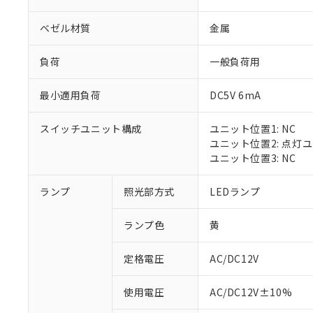
ベゼル材質
金属
負荷
一般負荷用
最小適用負荷
DC5V 6mA
スイッチユニット構成
ユニット位置1: NC
ユニット位置2: 点灯
ユニット位置3: NC
※1 対応状況
ランプ
照光部方式
LEDランプ
対応済み：EU
ランプ色
黄
対応予定：EU R
対応予定なし：EU
定格電圧
AC/DC12V
調査・確認中：EU
ご利用条件
非該当品：ライセ
※1 中国RoHS
使用電圧
AC/DC12V±10%
仕入先様の事情に
があります。
以下の条件をお読