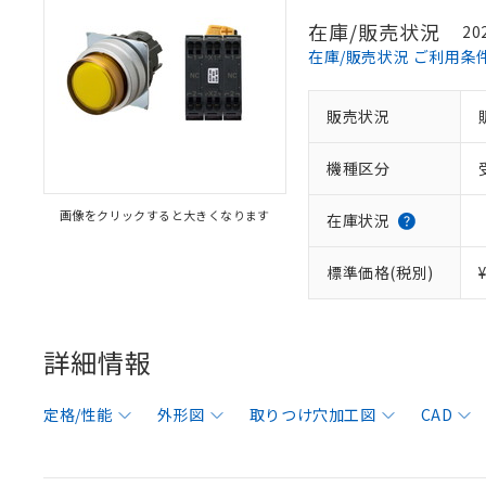
在庫/販売状況
20
在庫/販売状況 ご利用条
販売状況
機種区分
画像をクリックすると大きくなります
在庫状況
標準価格(税別)
詳細情報
定格/性能
外形図
取りつけ穴加工図
CAD