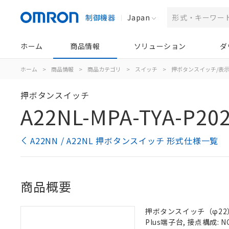
制御機器
Japan
ホーム
商品情報
ソリューション
ダ
ホーム
>
商品情報
>
商品カテゴリ
>
スイッチ
>
押ボタンスイッチ/表
押ボタンスイッチ
A22NL-MPA-TYA-P202
A22NN / A22NL 押ボタンスイッチ 形式仕様一覧
商品概要
押ボタンスイッチ（φ22）,
Plus端子台, 接点構成: N