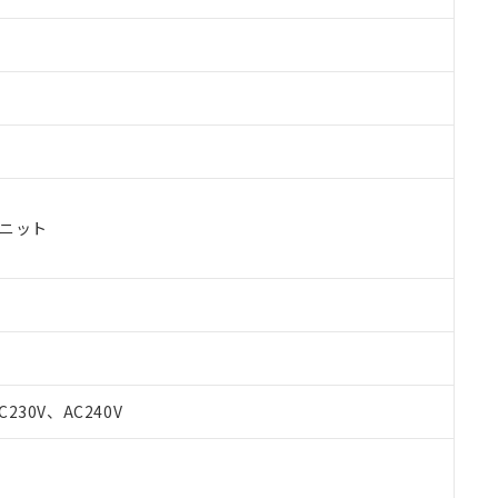
ユニット
 RoHS指令（10物質）の非含有に対応した製品が提供可能な商品です
oHS指令（10物質）の非含有に対応した製品に切り替える予定のある
C230V、AC240V
 RoHS指令（10物質）の非含有に非対応の商品で、対応品を出す予
 RoHS指令（10物質）の非含有の対応状況を調査中または確認中の
ンス料など無形物で、有害物質有無と関係のない商品です。
○×表