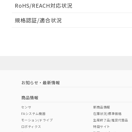
ログイン/会員登録いただくと、CADデータをダウンロ
RoHS/REACH対応状況
規格認証/適合状況
EU RoHS
注意事項・凡例
A22NL-MPA-TYA-P101-YEについての規格認証/適
業員または販売店にお問い合わせください。
ダウンロードデータをご利用いただく前に、以下を必ずお読
対応状況
対応予定月
※1
※2
ソフトウェアの使用条件
対応済み
お知らせ・最新情報
中国 RoHS
注意事項・凡例
商品情報
中国 RoHS表
※1 ※2
センサ
新商品情報
FAシステム機器
在庫状況/標準価格
Pb
Hg
Cd
Cr(V
モーション/ドライブ
生産終了品/推奨代替品
ロボティクス
特設サイト