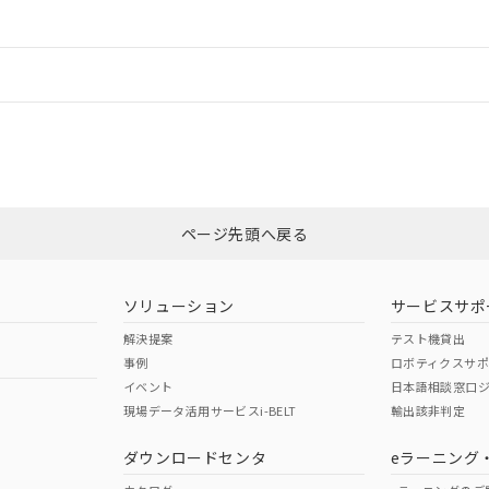
ードすることができます。
情報更新：
ログイン/会員登録
合状況については、「カスタマーサポートセンタ お客様相談室」または貴社
みください。
非含有証明書
※3
ページ先頭へ戻る
ダウンロードはこちら
ソリューション
サービスサポ
解決提案
テスト機貸出
事例
ロボティクスサ
イベント
日本語相談窓口
現場データ活用サービスi-BELT
輸出該非判定
I)
PBBs
PBDEs
DBP
ダウンロードセンタ
eラーニング