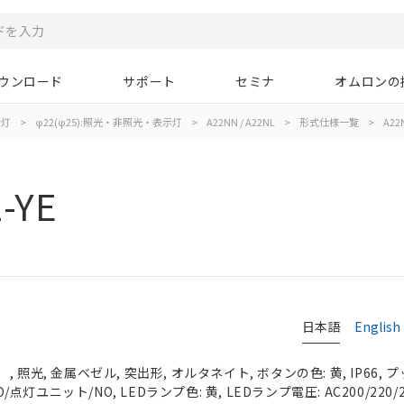
ウンロード
サポート
セミナ
オムロンの
示灯
>
φ22(φ25):照光・非照光・表示灯
>
A22NN / A22NL
>
形式仕様一覧
>
A22N
-YE
日本語
English
 照光, 金属ベゼル, 突出形, オルタネイト, ボタンの色: 黄, IP66,
O/点灯ユニット/NO, LEDランプ色: 黄, LEDランプ電圧: AC200/220/2