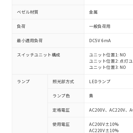
ベゼル材質
金属
負荷
一般負荷用
最小適用負荷
DC5V 6mA
スイッチユニット構成
ユニット位置1: NO
ユニット位置2: 点灯
ユニット位置3: NO
ランプ
照光部方式
LEDランプ
※1 対応状況
ランプ色
黄
対応済み：EU
対応予定：EU R
定格電圧
AC200V、AC220V、A
対応予定なし：EU
調査・確認中：EU
ご利用条件
使用電圧
AC200V±10%
非該当品：ライセ
AC220V±10%
※1 中国RoHS