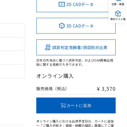
2D CADデータ
在庫・価格
無料テスト機
3D CADデータ
該非判定見解書/項目別対比表
日本の外為法に基づく該非判定、およびEAR再輸出規
制に関する見解が入手できます。
オンライン購入
¥ 3,570
販売価格（税込）
カートに追加
オンライン購入における出荷予定日は、カートに追加
～「ご購入手続き：価格・納期の確認」画面にてご確