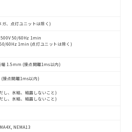
明書（当社基準）
日時点で非含有を証明するもので、過去に遡って非含有を証明するも
令のフタル酸エステル類４物質の対応では、対応完了までの期間は出
備考欄に対応日を記載しておりました。
00Vメガ、点灯ユニットは除く)
品への在庫切替を完了していることから、特段のことがない限り、20
す。
0V 50/60Hz 1min
 50/60Hz 1min (点灯ユニットは除く)
振幅 1.5mm (接点開離1ms以内)
2
(接点開離1ms以内)
 (ただし、氷結、結露しないこと)
 (ただし、氷結、結露しないこと)
A4X, NEMA13