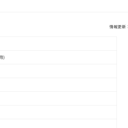
情報更新：2
用)