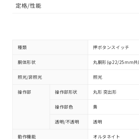
定格/性能
種類
押ボタンスイッチ
胴体形状
丸胴形(φ22/25mm共
照光/非照光
照光
操作部
操作部形状
丸形 突出形
操作部色
黄
透明/不透明
透明
動作機能
オルタネイト