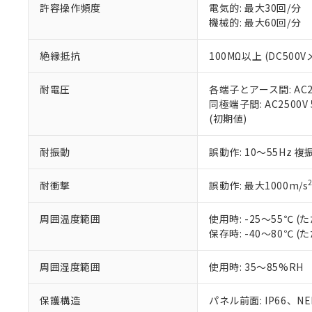
51物質の非含有証
許容操作頻度
電気的: 最大30回/分
※本証明書は発行
機械的: 最大60回/分
また、RoHS指
混在することから
絶縁抵抗
100MΩ以上 (DC5
既に当社にて対応
り割愛しておりま
耐電圧
各端子とアース間: AC250
同極端子間: AC2500V
(初期値)
耐振動
誤動作: 10～55Hz 複
耐衝撃
誤動作: 最大1000m/s
周囲温度範囲
使用時: -25～55℃
保存時: -40～80℃
周囲湿度範囲
使用時: 35～85%RH
保護構造
パネル前面: IP66、NEM