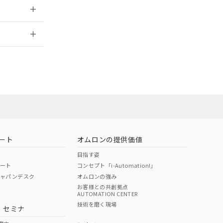
2026/7/29
担当オムロン営
お問い合わせ
ート
オムロンの提供価値
目指す姿
ポート
コンセプト「i-Automation!」
ジャパンデスク
オムロンの強み
お客様との共創拠点
AUTOMATION CENTER
DIBP
BBP
DEHP
環境保護
技術を磨く現場
・セミナ
使用期限