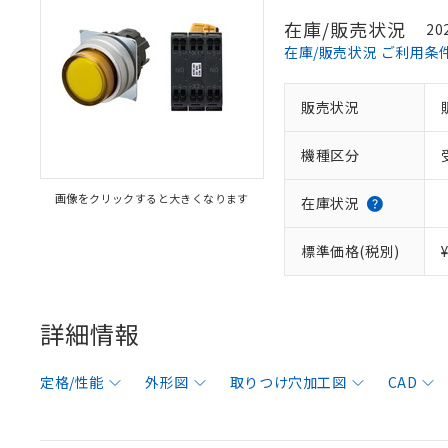
在庫/販売状況
20
在庫/販売状況 ご利用条
販売状況
機種区分
画像をクリックすると大きくなります
在庫状況
標準価格(税別)
詳細情報
定格/性能
外形図
取りつけ穴加工図
CAD