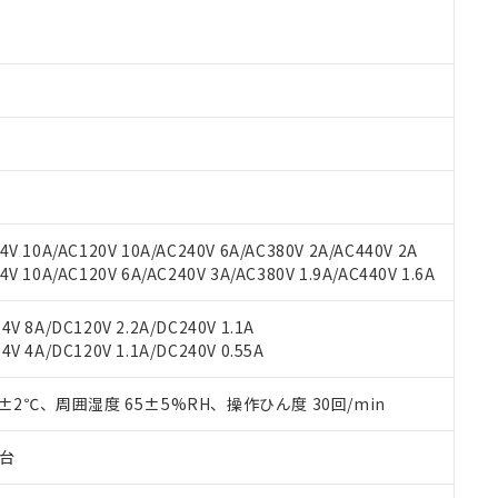
より、非含有部品としていたものが、含有品と判明した場合などやむ
みいただき、同意のうえご利用ください。
材料含有率が中国RoHSの基準値以下であることを示します。
材料含有率が中国RoHSの基準値を超えていることを示します。
、当社制御機器事業取扱商品の当社在庫状況および標準価格(税抜)
ら貴社製品のうち、外国為替および外国貿易法に定める商品（以下｢
質）：
す。当社販売部門へお問い合わせください。
 水銀(Hg) 1000ppm以下、 カドミウム(Cd) 100ppm以下、
たは国外への提供する場合は、日本国政府の輸出許可(または役務取
000ppm以下、ポリ臭化ビフェニル類(PBB) 1000ppm以下、ポリ臭化ジフェニルエーテル類(P
事業取扱商品の中には、本サービスの対象外となる商品もあること
手続きをとります。
キシル) (DEHP)(別名：DOP) 1000ppm以下、フタル酸ブチルベンジル（BBP） 100
(GB/T26572)：
以下、フタル酸ジイソブチル (DIBP) 1000ppm以下
び標準価格照会結果は、記載している更新日時点での社内データに
物を破棄する場合は、完全に破砕するなど、違法に輸出されないよ
(水銀) : 1000ppm、 Cd(カドミウム) : 100ppm、
業用監視および制御機器に対する適用除外項目は除く。
覧された時点での実際の在庫および標準価格とは異なる場合がある
1000ppm、 PBBs(ポリ臭化ビフェニル類) : 1000ppm、 PBDEs(ポリ臭化ジフェニルエーテル類
物質については閾値を超える意図的な使用がないことを確認しています。
上の在庫あり
 1000ppm、 DIBP(フタル酸ジイソブチル) : 1000ppm、 BBP(フタル酸ブチルベンジル) :
品を、核兵器、ミサイル、化学兵器、生物兵器またはその他武器並
チルヘキシル)) : 1000ppm
況および標準価格はお客様のお取引先、またはお客様担当のオムロ
用いたしません。
ご相談ください。
は満たないが在庫あり
製品を第三者に販売する場合は、上記1、2および3の内容を当該第
V 10A/AC120V 10A/AC240V 6A/AC380V 2A/AC440V 2A
機器販売店や当社販売拠点は「
販売ネットワーク
」をご確認くだ
販売先および販売に係わる関係者が違法に輸出するおそれがある場
用期限
 10A/AC120V 6A/AC240V 3A/AC380V 1.9A/AC440V 1.6A
び標準価格結果を当社の事前の承諾なく第三者に漏洩または開示し
え状況などにより、予定月が前後することがあります。
(最新の在庫状況については、お客様のお取引先、またはお客様担当
（10物質）のすべてが基準値以下であることを示します。
店・当社販売員にご確認ください)
V 8A/DC120V 2.2A/DC240V 1.1A
能（部品リスト作成サービス）をご利用いただくには、I-Webメン
使用状況下において有害物質が外部に漏えいし、環境に深刻な影響を
V 4A/DC120V 1.1A/DC240V 0.55A
あります。
機種、また在庫状況の情報を公開していない機種
ェブサイト上で当社にご登録された部品リストについて、当社およ
書ダウンロード
す。当社販売部門へお問い合わせください。
品・サービスに関するお客様との取引・商談に必要な範囲で利用す
0±2℃、周囲湿度 65±5%RH、操作ひん度 30回/min
合意する
キャンセル
書をダウンロードすることができます。
利用者とは、
"個人情報の共同利用に関して"
の「1.共同利用者の
子台
します。
10物質）の非含有証明書