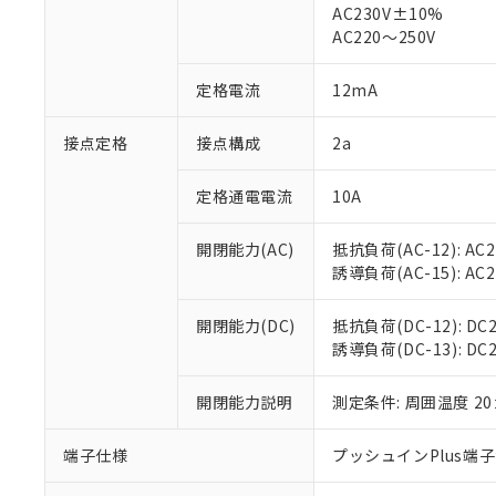
仕入先様の事情に
AC230V±10%
があります。
以下の条件をお読
AC220～250V
「○」：最大均質
「×」：最大均質
本サービスは
当社は、これ
*EU RoHS指令（10物
定格電流
12mA
「－」：未確認で
鉛(Pb) 1000ppm以下、
くものです。
う）を輸出ま
記
説明
六価クロム(Cr(Ⅵ)) 1
当社制御機器
などの必要な
フタル酸ビス(2-エチルヘ
号
*中国RoHS10物質の基準値 
接点定格
接点構成
2a
ル（DBP） 1000ppm
在庫状況およ
当社は規制貨
Pb(鉛) :1000ppm、 Hg
但し、RoHS指令で産
のであり、閲
ます。
Cr(Ⅵ)(六価クロム) : 
フタル酸エステル類の４
○
一定数以
DBP(フタル酸ジブチル) :
い。
当社は貴社製
定格通電電流
10A
DEHP(フタル酸ビス(2-エ
正式な納期状
置等に一切使
当社販売員に
※2 対応予定月
△
一定数に
当社は、貴社
開閉能力(AC)
抵抗負荷(AC-12): AC24
オムロン制御
また当社は、
※2 環境保護使
誘導負荷(AC-15): AC24V
在庫状況およ
部品在庫の切り替
たしません。
－
在庫なし
す。
「ｅ」：有害物質
機器販売
開閉能力(DC)
抵抗負荷(DC-12): DC24
マイパーツ機
「10」：通常の
誘導負荷(DC-13): DC24
ている必要が
味します。
空
受注生産
お客様が当ウ
※3 非含有証明
「－」：未確認で
白
が、当社の製
開閉能力説明
測定条件: 周囲温度 2
さい。
下記の非含有証明
※当社の共同
端子仕様
プッシュインPlus端
いる法人を指
EU RoHS指令（