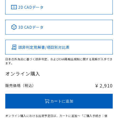
船舶規格）
船舶規格）
船舶規格）
船舶規格
中国 RoHS
注意事項・凡例
2D CADデータ
No
No
No
No
中国 RoHS表
※1 ※2
3D CADデータ
この製品の規格認証/適合状況ページへ
Pb
Hg
Cd
Cr(VI)
その他の認証はこちらのページからご検索ください
該非判定見解書/項目別対比表
O
O
O
O
日本の外為法に基づく該非判定、およびEAR再輸出規制に関する見解が入手でき
ます。
"対応済み"や非含有の記載がされた商品であっても、流通
在庫等で未対応品が混在する可能性があります。
オンライン購入
非含有品が必要な際は、弊社営業部門もしくは販売店へお
問い合わせください。
¥ 2,910
販売価格（税込）
この製品のRoHS/REACH対応状況ページへ
カートに追加
オンライン購入における出荷予定日は、カートに追加～「ご購入手続き：価