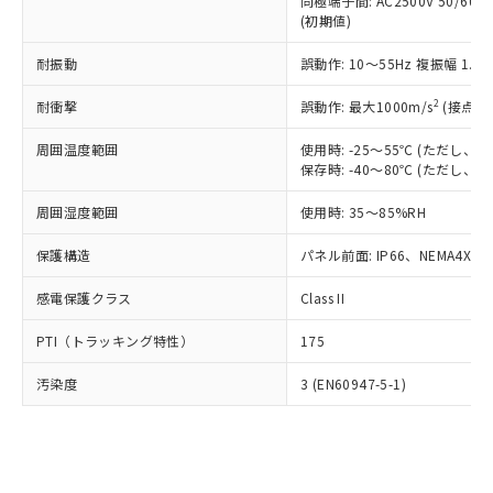
類(PBB) 1000ppm以下、ポリ臭化ジフェニルエーテル類
同極端子間: AC2500V 50/60
Cr(Ⅵ)(六価クロム) : 1000ppm、 PBBs(ポリ臭化ビフェ
とります。
了承ください。
(PBDE) 1000ppm以下、フタル酸ビス(2-エチルヘキシ
○
一定数以上の在庫あり
ニル類) : 1000ppm、 PBDEs(ポリ臭化ジフェニルエーテ
(初期値)
当社は規制貨物を破棄する場合は、完
ル) (DEHP)(別名：DOP) 1000ppm以下、フタル酸ブチ
正式な納期状況および標準価格はお客
ル類) : 1000ppm、
ルベンジル（BBP） 1000ppm以下、フタル酸ジブチル
全に破砕するなど、違法に輸出されな
DBP(フタル酸ジブチル) : 1000ppm、 DIBP(フタル酸ジ
様のお取引先、またはお客様担当のオ
耐振動
誤動作: 10～55Hz 複振幅 1.
（DBP） 1000ppm以下、フタル酸ジイソブチル
イソブチル) : 1000ppm、 BBP(フタル酸ブチルベンジ
△
一定数には満たないが在庫あり
いよう必要な手段を講じます。
ムロン制御機器販売店・当社販売員に
(DIBP) 1000ppm以下
ル) : 1000ppm、
当社は貴社製品を、核兵器、ミサイ
但し、RoHS指令で産業用監視および制御機器に対する
DEHP(フタル酸ビス(2-エチルヘキシル)) : 1000ppm
ご相談ください。
2
耐衝撃
誤動作: 最大1000m/s
(接点開
適用除外項目は除く。
ル、化学兵器、生物兵器またはその他
－
在庫なし(最新の在庫状況につ
オムロン制御機器販売店や当社販売拠
フタル酸エステル類の４物質については閾値を超える意
武器並びにこれらの製造装置等に一切
いては、お客様のお取引先、ま
周囲温度範囲
図的な使用がないことを確認しています。
使用時: -25～55℃ (ただし
点は「
販売ネットワーク
」をご確認
※2 環境保護使用期限
使用いたしません。
保存時: -40～80℃ (ただし
たはお客様担当のオムロン制御
ください。
当社は、貴社製品を第三者に販売する
機器販売店・当社販売員にご確
在庫状況および標準価格結果を当社の
※2 対応予定月
「ｅ」：有害物質（10物質）のすべてが基
周囲湿度範囲
使用時: 35～85%RH
場合は、上記1、2および3の内容を当
認ください)
事前の承諾なく第三者に漏洩または開
準値以下であることを示します。
該第三者に通知します。また当社は、
示しないようお願いします。
保護構造
パネル前面: IP66、NEMA4X, N
部品在庫の切り替え状況などにより、予定
「10」：通常の使用状況下において有害物
販売先および販売に係わる関係者が違
マイパーツ機能（部品リスト作成サー
空
受注生産機種、また在庫状況の
月が前後することがあります。
質が外部に漏えいし、環境に深刻な影響を
法に輸出するおそれがある場合は、取
ビス）をご利用いただくには、I-Web
白
情報を公開していない機種
感電保護クラス
Class II
及ぼさない年数を意味します。
り引きをいたしません。
メンバーズにご登録されている必要が
「－」：未確認です。当社販売部門へお問
あります。
PTI（トラッキング特性）
175
い合わせください。
お客様が当ウェブサイト上で当社にご
※3 非含有証明書ダウンロード
登録された部品リストについて、当社
汚染度
3 (EN60947-5-1)
および当社の共同利用者が、当社の製
下記の非含有証明書をダウンロードするこ
品・サービスに関するお客様との取
とができます。
合意する
キャンセル
引・商談に必要な範囲で利用すること
をご了承ください。
EU RoHS指令（10物質）の非含有証明書