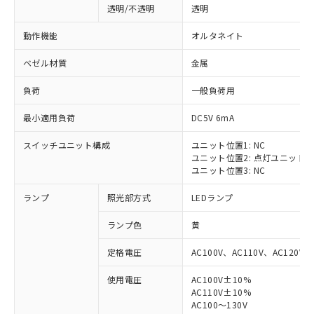
透明/不透明
透明
動作機能
オルタネイト
ベゼル材質
金属
負荷
一般負荷用
最小適用負荷
DC5V 6mA
スイッチユニット構成
ユニット位置1: NC
ユニット位置2: 点灯ユニット
ユニット位置3: NC
ランプ
照光部方式
LEDランプ
ランプ色
黄
定格電圧
AC100V、AC110V、AC120V
使用電圧
AC100V±10%
※1 対応状況
AC110V±10%
AC100～130V