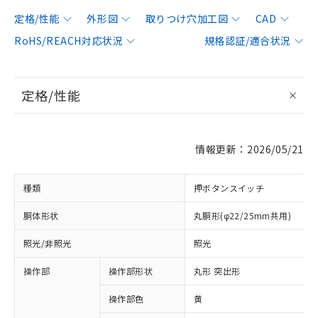
定格/性能
外形図
取りつけ穴加工図
CAD
RoHS/REACH対応状況
規格認証/適合状況
定格/性能
情報更新：2026/05/21
種類
押ボタンスイッチ
胴体形状
丸胴形(φ22/25mm共用)
照光/非照光
照光
操作部
操作部形状
丸形 突出形
操作部色
黄