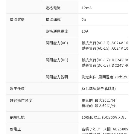
対応済み：EU RoHS指令（10物質）の
定格電流
12mA
非含有に対応した製品が提供可能な商品で
す。
接点定格
接点構成
2b
対応予定：EU RoHS指令（10物質）の非含
ご利用条件
有に対応した製品に切り替える予定のある
定格通電電流
10A
商品です。
対応予定なし：EU RoHS指令（10物質）の
開閉能力(AC)
抵抗負荷(AC-12): AC24V 10A/A
以下の条件をお読みいただき、同意のうえ
非含有に非対応の商品で、対応品を出す予
誘導負荷(AC-15): AC24V 10A/AC
ご利用ください。
定はありません。
調査・確認中：EU RoHS指令（10物質）の
開閉能力(DC)
抵抗負荷(DC-12): DC24V 8A/DC
本サービスは、当社制御機器事業取扱
※1 中国RoHS○×表
誘導負荷(DC-13): DC24V 4A/DC
非含有の対応状況を調査中または確認中の
商品の当社在庫状況および標準価格
商品です。
(税抜)を提供させていただくもので
開閉能力説明
測定条件: 周囲温度 20±2℃、
「○」：最大均質材料含有率が中国RoHSの
非該当品：ライセンス料など無形物で、有
す。
基準値以下であることを示します。
害物質有無と関係のない商品です。
当社制御機器事業取扱商品の中には、
端子仕様
ねじ締め端子 (M3.5)
「×」：最大均質材料含有率が中国RoHSの
仕入先様の事情により、非含有部品として
本サービスの対象外となる商品もある
基準値を超えていることを示します。
いたものが、含有品と判明した場合などや
当社は、これら貴社製品のうち、外国
ことをご了承ください。
許容操作頻度
電気的: 最大30回/分
「－」：未確認です。当社販売部門へお問
むを得ず変更することがあります。
為替および外国貿易法に定める商品
機械的: 最大60回/分
在庫状況および標準価格照会結果は、
い合わせください。
（以下｢規制貨物等」という）を輸出
記載している更新日時点での社内デー
*EU RoHS指令（10物質）：
または国外への提供する場合は、日本
絶縁抵抗
100MΩ以上 (DC500Vメガ、
記
タに基づき作成されるものであり、閲
説明
鉛(Pb) 1000ppm以下、 水銀(Hg) 1000ppm以下、 カド
*中国RoHS10物質の基準値 (GB/T26572)：
国政府の輸出許可(または役務取引許
号
覧された時点での実際の在庫および標
ミウム(Cd) 100ppm以下、
Pb(鉛) :1000ppm、 Hg(水銀) : 1000ppm、 Cd(カドミウ
耐電圧
各端子とアース間: AC2500V 50/
可)を取得するなどの必要な手続きを
六価クロム(Cr(Ⅵ)) 1000ppm以下、ポリ臭化ビフェニル
ム) : 100ppm、
準価格とは異なる場合があることをご