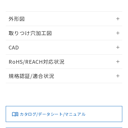
※当社の共同利用者とは、
"個人情報
51物質の非含有証明書（当社基準）
の共同利用に関して"
の「1.共同利
※本証明書は発行日時点で非含有を証明す
用者の範囲」に記載されている法人を
るもので、過去に遡って非含有を証明する
外形図
指します。
ものではありません。
情報更新：2026/05/21
また、RoHS指令のフタル酸エステル類４
取りつけ穴加工図
物質の対応では、対応完了までの期間は出
荷製品に未対応品が混在することから備考
情報更新：2026/05/21
CAD
欄に対応日を記載しておりました。
既に当社にて対応品への在庫切替を完了
ログイン/会員登録いただくと、CADデータをダウンロー
していることから、特段のことがない限
RoHS/REACH対応状況
ドすることができます。
り、2022年1月12日より割愛しておりま
す。
情報更新：2026/7/29
規格認証/適合状況
ログイン/会員登録
EU RoHS
注意事項・凡例
UL認証
CSA認証
CEマーキング
Yes
Yes
Yes
対応状況
対応予定月
※1
※2
ダウンロードデータをご利用いただく前に、以下を必ずお読
みください。
カタログ/データシート/マニュアル
対応済み
ソフトウェアの使用条件
LR型式承認
DNV型式承認
BV型式承認
KR型式承
（イギリス
（ノルウェー
（フランス
（韓国