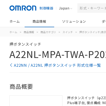
制御機器
Japan
ホーム
商品情報
ソリューション
ダ
ホーム
>
商品情報
>
商品カテゴリ
>
スイッチ
>
押ボタンスイッチ/表
押ボタンスイッチ
A22NL-MPA-TWA-P20
A22NN / A22NL 押ボタンスイッチ 形式仕様一覧
商品概要
押ボタンスイッチ（φ22）,
Plus端子台, 接点構成: N