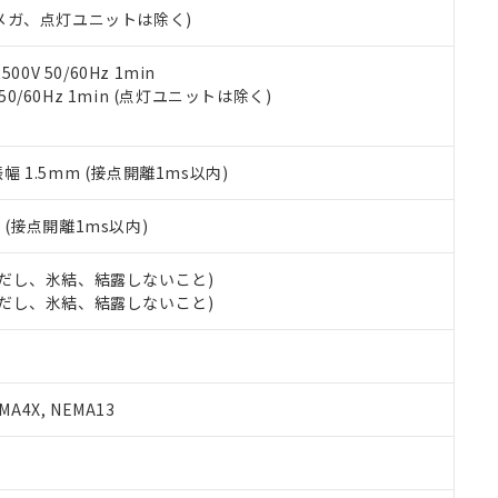
令のフタル酸エステル類４物質の対応では、対応完了までの期間は出
00Vメガ、点灯ユニットは除く)
備考欄に対応日を記載しておりました。
品への在庫切替を完了していることから、特段のことがない限り、20
0V 50/60Hz 1min
す。
 50/60Hz 1min (点灯ユニットは除く)
振幅 1.5mm (接点開離1ms以内)
2
(接点開離1ms以内)
 (ただし、氷結、結露しないこと)
 (ただし、氷結、結露しないこと)
A4X, NEMA13