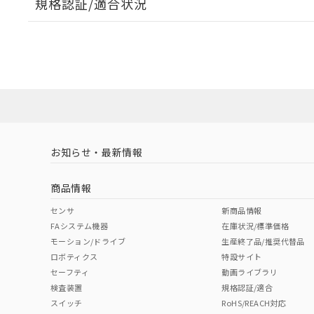
規格認証/適合状況
EU RoHS
注意事項・凡例
A22NL-MPA-TWA-P202-YBについての規格認証/適
業員または販売店にお問い合わせください。
ダウンロードデータをご利用いただく前に、以下を必ずお読
対応状況
対応予定月
※1
※2
ソフトウェアの使用条件
対応済み
お知らせ・最新情報
中国 RoHS
注意事項・凡例
商品情報
中国 RoHS表
※1 ※2
センサ
新商品情報
FAシステム機器
在庫状況/標準価格
Pb
Hg
Cd
Cr(V
モーション/ドライブ
生産終了品/推奨代替品
ロボティクス
特設サイト
セーフティ
動画ライブラリ
検査装置
規格認証/適合
X
O
O
O
スイッチ
RoHS/REACH対応