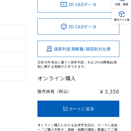
2D CADデータ
在庫・価格
無料テスト機
3D CADデータ
該非判定見解書/項目別対比表
日本の外為法に基づく該非判定、およびEAR再輸出規
制に関する見解が入手できます。
オンライン購入
¥ 3,350
販売価格（税込）
カートに追加
オンライン購入における出荷予定日は、カートに追加
～「ご購入手続き：価格・納期の確認」画面にてご確