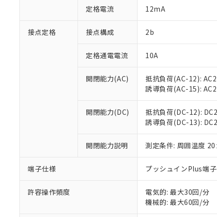
「○」：最大均質
定格電流
12mA
「×」：最大均質
本サービスは
当社は、これ
*EU RoHS指令（10物
「－」：未確認で
鉛(Pb) 1000ppm以下、
くものです。
う）を輸出ま
接点定格
接点構成
2b
記
説明
六価クロム(Cr(Ⅵ)) 1
当社制御機器
などの必要な
フタル酸ビス(2-エチルヘ
号
*中国RoHS10物質の基準値 
ル（DBP） 1000ppm
在庫状況およ
当社は規制貨
Pb(鉛) :1000ppm、 Hg
定格通電電流
10A
但し、RoHS指令で産
のであり、閲
ます。
Cr(Ⅵ)(六価クロム) : 
フタル酸エステル類の４
○
一定数以
DBP(フタル酸ジブチル) :
い。
当社は貴社製
DEHP(フタル酸ビス(2-エ
開閉能力(AC)
抵抗負荷(AC-12): AC24
正式な納期状
置等に一切使
誘導負荷(AC-15): AC24V
当社販売員に
※2 対応予定月
△
一定数に
当社は、貴社
オムロン制御
また当社は、
※2 環境保護使
在庫状況およ
部品在庫の切り替
たしません。
開閉能力(DC)
抵抗負荷(DC-12): DC24
－
在庫なし
す。
誘導負荷(DC-13): DC24
「ｅ」：有害物質
機器販売
マイパーツ機
「10」：通常の
ている必要が
味します。
開閉能力説明
測定条件: 周囲温度 2
空
受注生産
お客様が当ウ
※3 非含有証明
「－」：未確認で
白
が、当社の製
端子仕様
プッシュインPlus端
さい。
下記の非含有証明
※当社の共同
いる法人を指
許容操作頻度
電気的: 最大30回/分
EU RoHS指令（
機械的: 最大60回/分
51物質の非含有証
※本証明書は発行