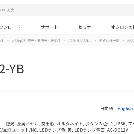
ウンロード
サポート
セミナ
オムロンの
示灯
>
φ22(φ25):照光・非照光・表示灯
>
A22NN / A22NL
>
形式仕様一覧
>
A22N
2-YB
日本語
English
 照光, 金属ベゼル, 突出形, オルタネイト, ボタンの色: 白, IP66,
C/点灯ユニット/NC, LEDランプ色: 黄, LEDランプ電圧: AC/DC12V