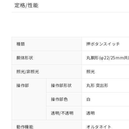
定格/性能
種類
押ボタンスイッチ
胴体形状
丸胴形(φ22/25mm共
照光/非照光
照光
操作部
操作部形状
丸形 突出形
操作部色
白
透明/不透明
透明
動作機能
オルタネイト