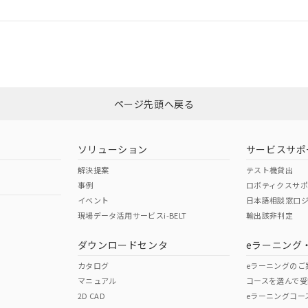
ログイン/会員登録
合状況については、「カスタマーサポートセンタ お客様相談室」または貴社
みください。
非含有証明書
※3
ページ先頭へ戻る
ダウンロードはこちら
ソリューション
サービスサポ
解決提案
テスト機貸出
事例
ロボティクスサ
イベント
日本語相談窓口
現場データ活用サービスi-BELT
輸出該非判定
I)
PBBs
PBDEs
DBP
ダウンロードセンタ
eラーニング
カタログ
eラーニングのご
マニュアル
コースを選んで受
O
O
O
2D CAD
eラーニングコー