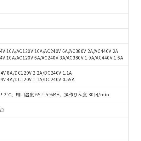
材料含有率が中国RoHSの基準値以下であることを示します。
材料含有率が中国RoHSの基準値を超えていることを示します。
、当社制御機器事業取扱商品の当社在庫状況および標準価格(税抜)
ら貴社製品のうち、外国為替および外国貿易法に定める商品（以下｢
質）：
す。当社販売部門へお問い合わせください。
 水銀(Hg) 1000ppm以下、 カドミウム(Cd) 100ppm以下、
たは国外への提供する場合は、日本国政府の輸出許可(または役務取
000ppm以下、ポリ臭化ビフェニル類(PBB) 1000ppm以下、ポリ臭化ジフェニルエーテル類(P
事業取扱商品の中には、本サービスの対象外となる商品もあること
手続きをとります。
キシル) (DEHP)(別名：DOP) 1000ppm以下、フタル酸ブチルベンジル（BBP） 100
(GB/T26572)：
以下、フタル酸ジイソブチル (DIBP) 1000ppm以下
び標準価格照会結果は、記載している更新日時点での社内データに
物を破棄する場合は、完全に破砕するなど、違法に輸出されないよ
(水銀) : 1000ppm、 Cd(カドミウム) : 100ppm、
業用監視および制御機器に対する適用除外項目は除く。
覧された時点での実際の在庫および標準価格とは異なる場合がある
1000ppm、 PBBs(ポリ臭化ビフェニル類) : 1000ppm、 PBDEs(ポリ臭化ジフェニルエーテル類
物質については閾値を超える意図的な使用がないことを確認しています。
上の在庫あり
 1000ppm、 DIBP(フタル酸ジイソブチル) : 1000ppm、 BBP(フタル酸ブチルベンジル) :
品を、核兵器、ミサイル、化学兵器、生物兵器またはその他武器並
チルヘキシル)) : 1000ppm
V 10A/AC120V 10A/AC240V 6A/AC380V 2A/AC440V 2A
況および標準価格はお客様のお取引先、またはお客様担当のオムロ
用いたしません。
 10A/AC120V 6A/AC240V 3A/AC380V 1.9A/AC440V 1.6A
ご相談ください。
は満たないが在庫あり
製品を第三者に販売する場合は、上記1、2および3の内容を当該第
機器販売店や当社販売拠点は「
販売ネットワーク
」をご確認くだ
販売先および販売に係わる関係者が違法に輸出するおそれがある場
用期限
び標準価格結果を当社の事前の承諾なく第三者に漏洩または開示し
え状況などにより、予定月が前後することがあります。
V 8A/DC120V 2.2A/DC240V 1.1A
(最新の在庫状況については、お客様のお取引先、またはお客様担当
V 4A/DC120V 1.1A/DC240V 0.55A
（10物質）のすべてが基準値以下であることを示します。
店・当社販売員にご確認ください)
能（部品リスト作成サービス）をご利用いただくには、I-Webメン
使用状況下において有害物質が外部に漏えいし、環境に深刻な影響を
あります。
0±2℃、周囲湿度 65±5%RH、操作ひん度 30回/min
機種、また在庫状況の情報を公開していない機種
ェブサイト上で当社にご登録された部品リストについて、当社およ
書ダウンロード
す。当社販売部門へお問い合わせください。
品・サービスに関するお客様との取引・商談に必要な範囲で利用す
合意する
キャンセル
子台
書をダウンロードすることができます。
利用者とは、
"個人情報の共同利用に関して"
の「1.共同利用者の
します。
10物質）の非含有証明書
明書（当社基準）
日時点で非含有を証明するもので、過去に遡って非含有を証明するも