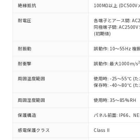
また、RoHS指
絶縁抵抗
100MΩ以上 (DC5
混在することから
既に当社にて対応
耐電圧
各端子とアース間: AC250
り割愛しておりま
同極端子間: AC2500V
(初期値)
耐振動
誤動作: 10～55Hz 複
耐衝撃
誤動作: 最大1000m/s
周囲温度範囲
使用時: -25～55℃
保存時: -40～80℃
周囲湿度範囲
使用時: 35～85%RH
保護構造
パネル前面: IP66、NEM
感電保護クラス
Class II