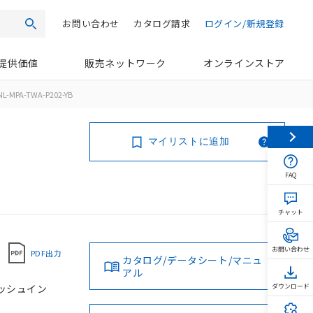
お問い合わせ
カタログ請求
ログイン/新規登録
検索
提供価値
販売ネットワーク
オンラインストア
L-MPA-TWA-P202-YB
マイリストに追加
FAQ
チャット
お問い合わせ
PDF出力
カタログ/データシート/マニュ
アル
 プッシュイン
ダウンロード