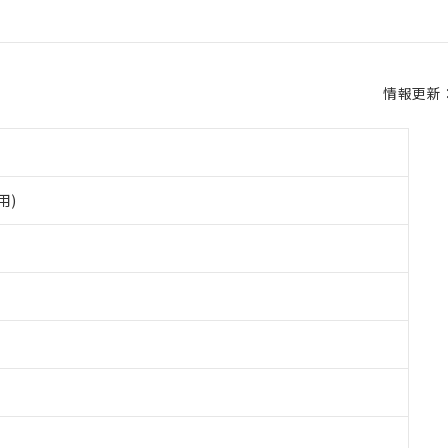
情報更新：2
用)