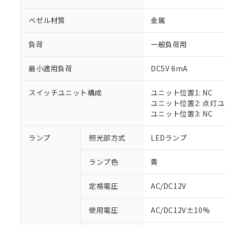
ベゼル材質
金属
負荷
一般負荷用
最小適用負荷
DC5V 6mA
スイッチユニット構成
ユニット位置1: NC
ユニット位置2: 点灯
ユニット位置3: NC
※1 対応状況
ランプ
照光部方式
LEDランプ
対応済み：EU
ランプ色
黄
対応予定：EU R
対応予定なし：EU
定格電圧
AC/DC12V
調査・確認中：EU
ご利用条件
非該当品：ライセ
※1 中国RoHS
使用電圧
AC/DC12V±10%
仕入先様の事情に
があります。
以下の条件をお読