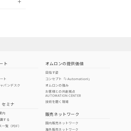
担当オムロン営
お問い合わせ
ート
オムロンの提供価値
目指す姿
ポート
コンセプト「i-Automation!」
ジャパンデスク
オムロンの強み
お客様との共創拠点
AUTOMATION CENTER
DIBP
BBP
DEHP
環境保護
技術を磨く現場
・セミナ
使用期限
案内
販売ネットワーク
講する
O
O
O
10
国内販売ネットワーク
ス一覧（PDF）
海外販売ネットワーク