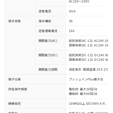
AC220～250V
対応済み：EU RoHS指令（10物質）の
非含有に対応した製品が提供可能な商品で
定格電流
5mA
す。
対応予定：EU RoHS指令（10物質）の非含
接点定格
接点構成
2b
ご利用条件
有に対応した製品に切り替える予定のある
定格通電電流
10A
商品です。
対応予定なし：EU RoHS指令（10物質）の
以下の条件をお読みいただき、同意のうえ
開閉能力(AC)
抵抗負荷(AC-12): AC24V 10A/A
非含有に非対応の商品で、対応品を出す予
誘導負荷(AC-15): AC24V 10A/AC
ご利用ください。
定はありません。
調査・確認中：EU RoHS指令（10物質）の
本サービスは、当社制御機器事業取扱
開閉能力(DC)
抵抗負荷(DC-12): DC24V 8A/DC
※1 中国RoHS○×表
非含有の対応状況を調査中または確認中の
誘導負荷(DC-13): DC24V 4A/DC
商品の当社在庫状況および標準価格
商品です。
(税抜)を提供させていただくもので
「○」：最大均質材料含有率が中国RoHSの
非該当品：ライセンス料など無形物で、有
開閉能力説明
測定条件: 周囲温度 20±2℃、
す。
基準値以下であることを示します。
害物質有無と関係のない商品です。
当社制御機器事業取扱商品の中には、
「×」：最大均質材料含有率が中国RoHSの
仕入先様の事情により、非含有部品として
端子仕様
プッシュインPlus端子台
本サービスの対象外となる商品もある
基準値を超えていることを示します。
いたものが、含有品と判明した場合などや
当社は、これら貴社製品のうち、外国
ことをご了承ください。
「－」：未確認です。当社販売部門へお問
許容操作頻度
電気的: 最大30回/分
むを得ず変更することがあります。
為替および外国貿易法に定める商品
在庫状況および標準価格照会結果は、
機械的: 最大60回/分
い合わせください。
（以下｢規制貨物等」という）を輸出
記載している更新日時点での社内デー
*EU RoHS指令（10物質）：
または国外への提供する場合は、日本
記
タに基づき作成されるものであり、閲
説明
絶縁抵抗
100MΩ以上 (DC500Vメガ、
鉛(Pb) 1000ppm以下、 水銀(Hg) 1000ppm以下、 カド
*中国RoHS10物質の基準値 (GB/T26572)：
国政府の輸出許可(または役務取引許
号
覧された時点での実際の在庫および標
ミウム(Cd) 100ppm以下、
Pb(鉛) :1000ppm、 Hg(水銀) : 1000ppm、 Cd(カドミウ
可)を取得するなどの必要な手続きを
六価クロム(Cr(Ⅵ)) 1000ppm以下、ポリ臭化ビフェニル
ム) : 100ppm、