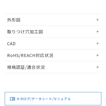
EU RoHS指令（10物質）の非含有証明書
※当社の共同利用者とは、
"個人情報
51物質の非含有証明書（当社基準）
の共同利用に関して"
の「1.共同利
※本証明書は発行日時点で非含有を証明す
用者の範囲」に記載されている法人を
るもので、過去に遡って非含有を証明する
指します。
外形図
ものではありません。
また、RoHS指令のフタル酸エステル類４
情報更新：2026/05/21
取りつけ穴加工図
物質の対応では、対応完了までの期間は出
荷製品に未対応品が混在することから備考
情報更新：2026/05/21
欄に対応日を記載しておりました。
CAD
既に当社にて対応品への在庫切替を完了
していることから、特段のことがない限
ログイン/会員登録いただくと、CADデータをダウンロー
RoHS/REACH対応状況
り、2022年1月12日より割愛しておりま
ドすることができます。
す。
情報更新：2026/7/29
規格認証/適合状況
ログイン/会員登録
EU RoHS
注意事項・凡例
A22NL-MPA-TWA-P202-WEについての規格認証/適合状況に
ついては、「カスタマーサポートセンタ お客様相談室」また
は貴社担当オムロン営業員または販売店にお問い合わせくだ
対応状況
対応予定月
※1
※2
さい。
ダウンロードデータをご利用いただく前に、以下を必ずお読
みください。
カタログ/データシート/マニュアル
対応済み
ソフトウェアの使用条件
お問い合わせ