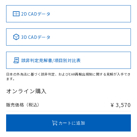
中国 RoHS
注意事項・凡例
2D CADデータ
中国 RoHS表
※1 ※2
3D CADデータ
Pb
Hg
Cd
Cr(VI)
該非判定見解書/項目別対比表
O
O
O
O
日本の外為法に基づく該非判定、およびEAR再輸出規制に関する見解が入手でき
ます。
"対応済み"や非含有の記載がされた商品であっても、流通
在庫等で未対応品が混在する可能性があります。
オンライン購入
非含有品が必要な際は、弊社営業部門もしくは販売店へお
問い合わせください。
¥ 3,570
販売価格（税込）
この製品のRoHS/REACH対応状況ページへ
カートに追加