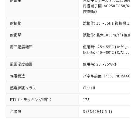
準価格とは異なる場合があることをご
耐電圧
各端子とアース間: AC2500V 50/
類(PBB) 1000ppm以下、ポリ臭化ジフェニルエーテル類
Cr(Ⅵ)(六価クロム) : 1000ppm、 PBBs(ポリ臭化ビフェ
とります。
同極端子間: AC2500V 50/60
了承ください。
(PBDE) 1000ppm以下、フタル酸ビス(2-エチルヘキシ
○
一定数以上の在庫あり
ニル類) : 1000ppm、 PBDEs(ポリ臭化ジフェニルエーテ
当社は規制貨物を破棄する場合は、完
(初期値)
ル) (DEHP)(別名：DOP) 1000ppm以下、フタル酸ブチ
正式な納期状況および標準価格はお客
ル類) : 1000ppm、
ルベンジル（BBP） 1000ppm以下、フタル酸ジブチル
全に破砕するなど、違法に輸出されな
DBP(フタル酸ジブチル) : 1000ppm、 DIBP(フタル酸ジ
様のお取引先、またはお客様担当のオ
（DBP） 1000ppm以下、フタル酸ジイソブチル
イソブチル) : 1000ppm、 BBP(フタル酸ブチルベンジ
△
一定数には満たないが在庫あり
耐振動
誤動作: 10～55Hz 複振幅 1.
いよう必要な手段を講じます。
ムロン制御機器販売店・当社販売員に
(DIBP) 1000ppm以下
ル) : 1000ppm、
当社は貴社製品を、核兵器、ミサイ
但し、RoHS指令で産業用監視および制御機器に対する
DEHP(フタル酸ビス(2-エチルヘキシル)) : 1000ppm
ご相談ください。
2
耐衝撃
適用除外項目は除く。
誤動作: 最大1000m/s
(接点開
ル、化学兵器、生物兵器またはその他
－
在庫なし(最新の在庫状況につ
オムロン制御機器販売店や当社販売拠
フタル酸エステル類の４物質については閾値を超える意
武器並びにこれらの製造装置等に一切
いては、お客様のお取引先、ま
図的な使用がないことを確認しています。
点は「
販売ネットワーク
」をご確認
周囲温度範囲
使用時: -25～55℃ (ただし
※2 環境保護使用期限
使用いたしません。
たはお客様担当のオムロン制御
ください。
保存時: -40～80℃ (ただし
当社は、貴社製品を第三者に販売する
機器販売店・当社販売員にご確
在庫状況および標準価格結果を当社の
※2 対応予定月
「ｅ」：有害物質（10物質）のすべてが基
場合は、上記1、2および3の内容を当
認ください)
事前の承諾なく第三者に漏洩または開
周囲湿度範囲
使用時: 35～85%RH
準値以下であることを示します。
該第三者に通知します。また当社は、
示しないようお願いします。
部品在庫の切り替え状況などにより、予定
「10」：通常の使用状況下において有害物
販売先および販売に係わる関係者が違
保護構造
パネル前面: IP66、NEMA4X, N
マイパーツ機能（部品リスト作成サー
空
受注生産機種、また在庫状況の
月が前後することがあります。
質が外部に漏えいし、環境に深刻な影響を
法に輸出するおそれがある場合は、取
ビス）をご利用いただくには、I-Web
白
情報を公開していない機種
及ぼさない年数を意味します。
り引きをいたしません。
感電保護クラス
Class II
メンバーズにご登録されている必要が
「－」：未確認です。当社販売部門へお問
あります。
い合わせください。
PTI（トラッキング特性）
175
お客様が当ウェブサイト上で当社にご
※3 非含有証明書ダウンロード
登録された部品リストについて、当社
汚染度
3 (EN60947-5-1)
および当社の共同利用者が、当社の製
下記の非含有証明書をダウンロードするこ
品・サービスに関するお客様との取
とができます。
合意する
キャンセル
引・商談に必要な範囲で利用すること
をご了承ください。