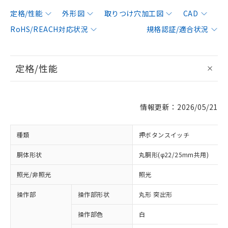
定格/性能
外形図
取りつけ穴加工図
CAD
RoHS/REACH対応状況
規格認証/適合状況
定格/性能
情報更新：2026/05/21
種類
押ボタンスイッチ
胴体形状
丸胴形(φ22/25mm共用)
照光/非照光
照光
操作部
操作部形状
丸形 突出形
操作部色
白