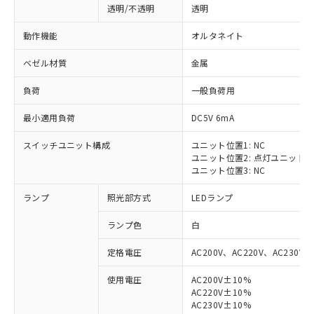
透明/不透明
透明
動作機能
オルタネイト
ベゼル材質
金属
負荷
一般負荷用
最小適用負荷
DC5V 6mA
スイッチユニット構成
ユニット位置1: NC
ユニット位置2: 点灯ユニット
ユニット位置3: NC
ランプ
照光部方式
LEDランプ
ランプ色
白
定格電圧
AC200V、AC220V、AC230V、
使用電圧
AC200V±10%
AC220V±10%
※1 対応状況
AC230V±10%