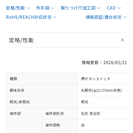
定格/性能
外形図
取りつけ穴加工図
CAD
RoHS/REACH対応状況
規格認証/適合状況
定格/性能
情報更新：2026/05/21
種類
押ボタンスイッチ
胴体形状
丸胴形(φ22/25mm共用)
照光/非照光
照光
操作部
操作部形状
丸形 突出形
操作部色
白