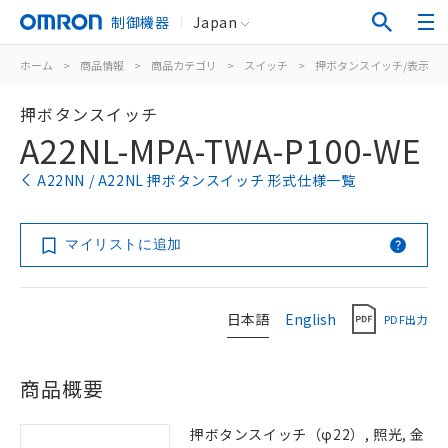
制御機器
Japan
ホーム
>
商品情報
>
商品カテゴリ
>
スイッチ
>
押ボタンスイッチ/表示灯
押ボタンスイッチ
A22NL-MPA-TWA-P100-WE
A22NN / A22NL 押ボタンスイッチ 形式仕様一覧
マイリストに追加
日本語
English
PDF出力
商品概要
押ボタンスイッチ（φ22）, 照光, 金