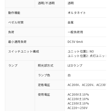
透明/不透明
透明
動作機能
オルタネイト
ベゼル材質
金属
負荷
一般負荷用
最小適用負荷
DC5V 6mA
スイッチユニット構成
ユニット位置1: NO
ユニット位置2: 点灯ユニット
ランプ
照光部方式
LEDランプ
ランプ色
白
定格電圧
AC200V、AC220V、AC230V、
使用電圧
AC200V±10%
AC220V±10%
※1 対応状況
AC230V±10%
AC220～250V