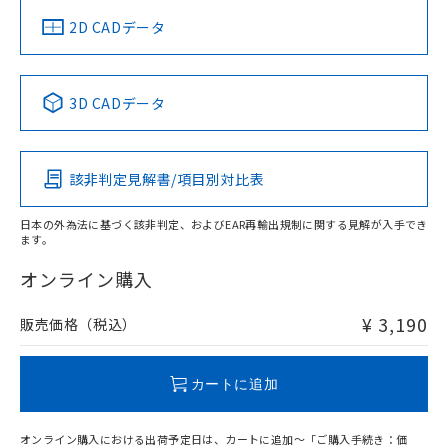
中国 RoHS
注意事項・凡例
2D CADデータ
中国 RoHS表
※1 ※2
3D CADデータ
Pb
Hg
Cd
Cr(VI)
該非判定見解書/項目別対比表
O
O
O
O
日本の外為法に基づく該非判定、およびEAR再輸出規制に関する見解が入手でき
ます。
"対応済み"や非含有の記載がされた商品であっても、流通
在庫等で未対応品が混在する可能性があります。
オンライン購入
非含有品が必要な際は、弊社営業部門もしくは販売店へお
問い合わせください。
¥ 3,190
販売価格（税込）
この製品のRoHS/REACH対応状況ページへ
カートに追加
オンライン購入における出荷予定日は、カートに追加～「ご購入手続き：価