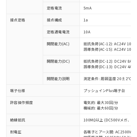
対応済み：EU RoHS指令（10物質）の
定格電流
5mA
非含有に対応した製品が提供可能な商品で
す。
接点定格
接点構成
1a
対応予定：EU RoHS指令（10物質）の非含
ご利用条件
有に対応した製品に切り替える予定のある
定格通電電流
10A
商品です。
対応予定なし：EU RoHS指令（10物質）の
開閉能力(AC)
抵抗負荷(AC-12): AC24V 10A/A
以下の条件をお読みいただき、同意のうえ
非含有に非対応の商品で、対応品を出す予
誘導負荷(AC-15): AC24V 10A/AC
ご利用ください。
定はありません。
調査・確認中：EU RoHS指令（10物質）の
開閉能力(DC)
抵抗負荷(DC-12): DC24V 8A/DC
本サービスは、当社制御機器事業取扱
※1 中国RoHS○×表
誘導負荷(DC-13): DC24V 4A/DC
非含有の対応状況を調査中または確認中の
商品の当社在庫状況および標準価格
商品です。
(税抜)を提供させていただくもので
開閉能力説明
測定条件: 周囲温度 20±2℃、
「○」：最大均質材料含有率が中国RoHSの
非該当品：ライセンス料など無形物で、有
す。
基準値以下であることを示します。
害物質有無と関係のない商品です。
当社制御機器事業取扱商品の中には、
端子仕様
プッシュインPlus端子台
「×」：最大均質材料含有率が中国RoHSの
仕入先様の事情により、非含有部品として
本サービスの対象外となる商品もある
基準値を超えていることを示します。
いたものが、含有品と判明した場合などや
当社は、これら貴社製品のうち、外国
ことをご了承ください。
許容操作頻度
電気的: 最大30回/分
「－」：未確認です。当社販売部門へお問
むを得ず変更することがあります。
為替および外国貿易法に定める商品
機械的: 最大60回/分
在庫状況および標準価格照会結果は、
い合わせください。
（以下｢規制貨物等」という）を輸出
記載している更新日時点での社内デー
*EU RoHS指令（10物質）：
または国外への提供する場合は、日本
絶縁抵抗
100MΩ以上 (DC500Vメガ、
記
タに基づき作成されるものであり、閲
説明
鉛(Pb) 1000ppm以下、 水銀(Hg) 1000ppm以下、 カド
*中国RoHS10物質の基準値 (GB/T26572)：
国政府の輸出許可(または役務取引許
号
覧された時点での実際の在庫および標
ミウム(Cd) 100ppm以下、
Pb(鉛) :1000ppm、 Hg(水銀) : 1000ppm、 Cd(カドミウ
耐電圧
各端子とアース間: AC2500V 50/
可)を取得するなどの必要な手続きを
六価クロム(Cr(Ⅵ)) 1000ppm以下、ポリ臭化ビフェニル
ム) : 100ppm、
準価格とは異なる場合があることをご