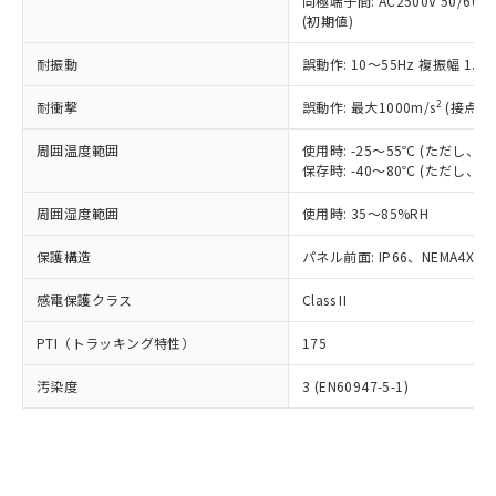
類(PBB) 1000ppm以下、ポリ臭化ジフェニルエーテル類
同極端子間: AC2500V 50/60
Cr(Ⅵ)(六価クロム) : 1000ppm、 PBBs(ポリ臭化ビフェ
とります。
了承ください。
(PBDE) 1000ppm以下、フタル酸ビス(2-エチルヘキシ
○
一定数以上の在庫あり
ニル類) : 1000ppm、 PBDEs(ポリ臭化ジフェニルエーテ
(初期値)
当社は規制貨物を破棄する場合は、完
ル) (DEHP)(別名：DOP) 1000ppm以下、フタル酸ブチ
正式な納期状況および標準価格はお客
ル類) : 1000ppm、
ルベンジル（BBP） 1000ppm以下、フタル酸ジブチル
全に破砕するなど、違法に輸出されな
DBP(フタル酸ジブチル) : 1000ppm、 DIBP(フタル酸ジ
様のお取引先、またはお客様担当のオ
耐振動
誤動作: 10～55Hz 複振幅 1.
（DBP） 1000ppm以下、フタル酸ジイソブチル
イソブチル) : 1000ppm、 BBP(フタル酸ブチルベンジ
△
一定数には満たないが在庫あり
いよう必要な手段を講じます。
ムロン制御機器販売店・当社販売員に
(DIBP) 1000ppm以下
ル) : 1000ppm、
当社は貴社製品を、核兵器、ミサイ
但し、RoHS指令で産業用監視および制御機器に対する
DEHP(フタル酸ビス(2-エチルヘキシル)) : 1000ppm
ご相談ください。
2
耐衝撃
誤動作: 最大1000m/s
(接点開
適用除外項目は除く。
ル、化学兵器、生物兵器またはその他
－
在庫なし(最新の在庫状況につ
オムロン制御機器販売店や当社販売拠
フタル酸エステル類の４物質については閾値を超える意
武器並びにこれらの製造装置等に一切
いては、お客様のお取引先、ま
周囲温度範囲
図的な使用がないことを確認しています。
使用時: -25～55℃ (ただし
点は「
販売ネットワーク
」をご確認
※2 環境保護使用期限
使用いたしません。
保存時: -40～80℃ (ただし
たはお客様担当のオムロン制御
ください。
当社は、貴社製品を第三者に販売する
機器販売店・当社販売員にご確
在庫状況および標準価格結果を当社の
※2 対応予定月
「ｅ」：有害物質（10物質）のすべてが基
周囲湿度範囲
使用時: 35～85%RH
場合は、上記1、2および3の内容を当
認ください)
事前の承諾なく第三者に漏洩または開
準値以下であることを示します。
該第三者に通知します。また当社は、
示しないようお願いします。
保護構造
パネル前面: IP66、NEMA4X, N
部品在庫の切り替え状況などにより、予定
「10」：通常の使用状況下において有害物
販売先および販売に係わる関係者が違
マイパーツ機能（部品リスト作成サー
空
受注生産機種、また在庫状況の
月が前後することがあります。
質が外部に漏えいし、環境に深刻な影響を
法に輸出するおそれがある場合は、取
ビス）をご利用いただくには、I-Web
白
情報を公開していない機種
感電保護クラス
Class II
及ぼさない年数を意味します。
り引きをいたしません。
メンバーズにご登録されている必要が
「－」：未確認です。当社販売部門へお問
あります。
PTI（トラッキング特性）
175
い合わせください。
お客様が当ウェブサイト上で当社にご
※3 非含有証明書ダウンロード
登録された部品リストについて、当社
汚染度
3 (EN60947-5-1)
および当社の共同利用者が、当社の製
下記の非含有証明書をダウンロードするこ
品・サービスに関するお客様との取
とができます。
合意する
キャンセル
引・商談に必要な範囲で利用すること
をご了承ください。
EU RoHS指令（10物質）の非含有証明書