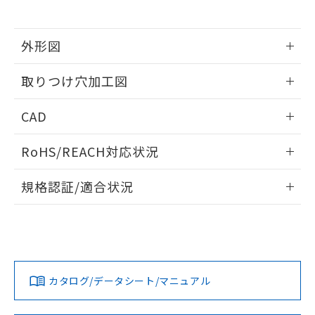
※当社の共同利用者とは、
"個人情報
51物質の非含有証明書（当社基準）
の共同利用に関して"
の「1.共同利
※本証明書は発行日時点で非含有を証明す
用者の範囲」に記載されている法人を
るもので、過去に遡って非含有を証明する
外形図
指します。
ものではありません。
情報更新：2026/05/21
また、RoHS指令のフタル酸エステル類４
取りつけ穴加工図
物質の対応では、対応完了までの期間は出
荷製品に未対応品が混在することから備考
情報更新：2026/05/21
CAD
欄に対応日を記載しておりました。
既に当社にて対応品への在庫切替を完了
ログイン/会員登録いただくと、CADデータをダウンロー
していることから、特段のことがない限
RoHS/REACH対応状況
ドすることができます。
り、2022年1月12日より割愛しておりま
す。
情報更新：2026/7/29
規格認証/適合状況
ログイン/会員登録
EU RoHS
注意事項・凡例
A22NL-MPA-TWA-P100-WEについての規格認証/適合状況に
ついては、「カスタマーサポートセンタ お客様相談室」また
は貴社担当オムロン営業員または販売店にお問い合わせくだ
対応状況
対応予定月
※1
※2
さい。
ダウンロードデータをご利用いただく前に、以下を必ずお読
みください。
カタログ/データシート/マニュアル
対応済み
ソフトウェアの使用条件
お問い合わせ