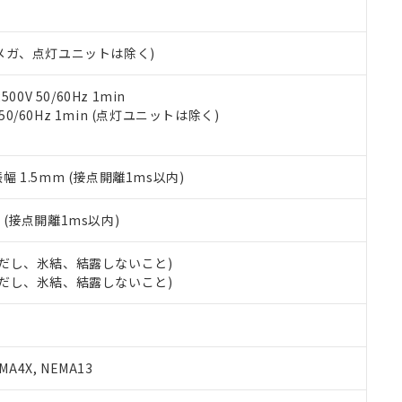
日時点で非含有を証明するもので、過去に遡って非含有を証明するも
令のフタル酸エステル類４物質の対応では、対応完了までの期間は出
備考欄に対応日を記載しておりました。
00Vメガ、点灯ユニットは除く)
品への在庫切替を完了していることから、特段のことがない限り、20
す。
0V 50/60Hz 1min
 50/60Hz 1min (点灯ユニットは除く)
振幅 1.5mm (接点開離1ms以内)
2
(接点開離1ms以内)
 (ただし、氷結、結露しないこと)
 (ただし、氷結、結露しないこと)
A4X, NEMA13