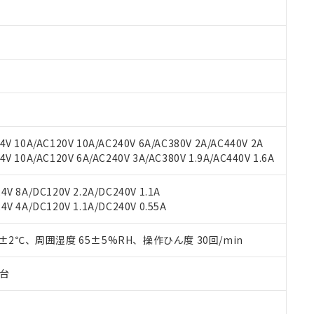
みいただき、同意のうえご利用ください。
材料含有率が中国RoHSの基準値以下であることを示します。
材料含有率が中国RoHSの基準値を超えていることを示します。
、当社制御機器事業取扱商品の当社在庫状況および標準価格(税抜)
ら貴社製品のうち、外国為替および外国貿易法に定める商品（以下｢
質）：
す。当社販売部門へお問い合わせください。
 水銀(Hg) 1000ppm以下、 カドミウム(Cd) 100ppm以下、
たは国外への提供する場合は、日本国政府の輸出許可(または役務取
000ppm以下、ポリ臭化ビフェニル類(PBB) 1000ppm以下、ポリ臭化ジフェニルエーテル類(P
事業取扱商品の中には、本サービスの対象外となる商品もあること
手続きをとります。
キシル) (DEHP)(別名：DOP) 1000ppm以下、フタル酸ブチルベンジル（BBP） 100
(GB/T26572)：
以下、フタル酸ジイソブチル (DIBP) 1000ppm以下
び標準価格照会結果は、記載している更新日時点での社内データに
物を破棄する場合は、完全に破砕するなど、違法に輸出されないよ
(水銀) : 1000ppm、 Cd(カドミウム) : 100ppm、
業用監視および制御機器に対する適用除外項目は除く。
覧された時点での実際の在庫および標準価格とは異なる場合がある
1000ppm、 PBBs(ポリ臭化ビフェニル類) : 1000ppm、 PBDEs(ポリ臭化ジフェニルエーテル類
物質については閾値を超える意図的な使用がないことを確認しています。
上の在庫あり
 1000ppm、 DIBP(フタル酸ジイソブチル) : 1000ppm、 BBP(フタル酸ブチルベンジル) :
品を、核兵器、ミサイル、化学兵器、生物兵器またはその他武器並
チルヘキシル)) : 1000ppm
況および標準価格はお客様のお取引先、またはお客様担当のオムロ
用いたしません。
V 10A/AC120V 10A/AC240V 6A/AC380V 2A/AC440V 2A
ご相談ください。
は満たないが在庫あり
製品を第三者に販売する場合は、上記1、2および3の内容を当該第
 10A/AC120V 6A/AC240V 3A/AC380V 1.9A/AC440V 1.6A
機器販売店や当社販売拠点は「
販売ネットワーク
」をご確認くだ
販売先および販売に係わる関係者が違法に輸出するおそれがある場
用期限
び標準価格結果を当社の事前の承諾なく第三者に漏洩または開示し
え状況などにより、予定月が前後することがあります。
(最新の在庫状況については、お客様のお取引先、またはお客様担当
V 8A/DC120V 2.2A/DC240V 1.1A
（10物質）のすべてが基準値以下であることを示します。
店・当社販売員にご確認ください)
能（部品リスト作成サービス）をご利用いただくには、I-Webメン
V 4A/DC120V 1.1A/DC240V 0.55A
使用状況下において有害物質が外部に漏えいし、環境に深刻な影響を
あります。
機種、また在庫状況の情報を公開していない機種
ェブサイト上で当社にご登録された部品リストについて、当社およ
書ダウンロード
す。当社販売部門へお問い合わせください。
0±2℃、周囲湿度 65±5%RH、操作ひん度 30回/min
品・サービスに関するお客様との取引・商談に必要な範囲で利用す
合意する
キャンセル
書をダウンロードすることができます。
子台
利用者とは、
"個人情報の共同利用に関して"
の「1.共同利用者の
します。
10物質）の非含有証明書
明書（当社基準）