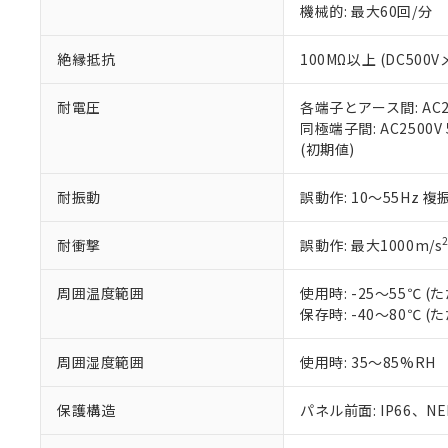
機械的: 最大60回/分
※本証明書は発行
また、RoHS指
混在することから
絶縁抵抗
100MΩ以上 (DC5
既に当社にて対応
り割愛しておりま
耐電圧
各端子とアース間: AC250
同極端子間: AC2500V
(初期値)
耐振動
誤動作: 10～55Hz 複
耐衝撃
誤動作: 最大1000m/s
周囲温度範囲
使用時: -25～55℃
保存時: -40～80℃
周囲湿度範囲
使用時: 35～85%RH
保護構造
パネル前面: IP66、NEM