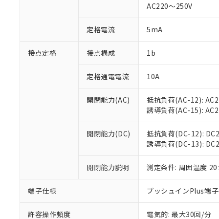
AC220～250V
があります。
以下の条件をお読
「○」：最大均質
「×」：最大均質
本サービスは
当社は、これ
定格電流
5mA
*EU RoHS指令（10物
「－」：未確認で
鉛(Pb) 1000ppm以下、
くものです。
う）を輸出ま
記
説明
六価クロム(Cr(Ⅵ)) 1
当社制御機器
などの必要な
フタル酸ビス(2-エチルヘ
接点定格
接点構成
1b
号
*中国RoHS10物質の基準値 
ル（DBP） 1000ppm
在庫状況およ
当社は規制貨
Pb(鉛) :1000ppm、 Hg
但し、RoHS指令で産
のであり、閲
ます。
Cr(Ⅵ)(六価クロム) : 
フタル酸エステル類の４
定格通電電流
10A
○
一定数以
DBP(フタル酸ジブチル) :
い。
当社は貴社製
DEHP(フタル酸ビス(2-エ
正式な納期状
置等に一切使
開閉能力(AC)
抵抗負荷(AC-12): AC24
当社販売員に
※2 対応予定月
△
一定数に
当社は、貴社
誘導負荷(AC-15): AC24V
オムロン制御
また当社は、
※2 環境保護使
在庫状況およ
部品在庫の切り替
たしません。
－
在庫なし
す。
開閉能力(DC)
抵抗負荷(DC-12): DC24
「ｅ」：有害物質
機器販売
マイパーツ機
誘導負荷(DC-13): DC24
「10」：通常の
ている必要が
味します。
空
受注生産
お客様が当ウ
※3 非含有証明
「－」：未確認で
開閉能力説明
測定条件: 周囲温度 2
白
が、当社の製
さい。
下記の非含有証明
端子仕様
プッシュインPlus端
※当社の共同
いる法人を指
EU RoHS指令（
許容操作頻度
電気的: 最大30回/分
51物質の非含有証