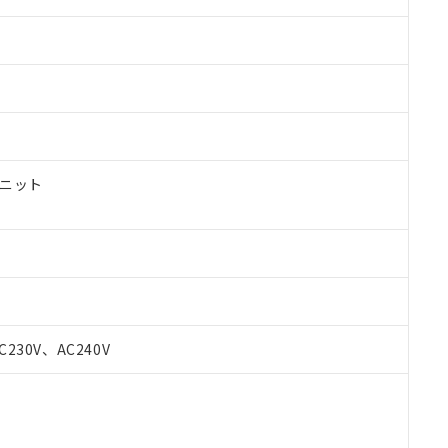
ユニット
 RoHS指令（10物質）の非含有に対応した製品が提供可能な商品です
C230V、AC240V
oHS指令（10物質）の非含有に対応した製品に切り替える予定のある
 RoHS指令（10物質）の非含有に非対応の商品で、対応品を出す予
 RoHS指令（10物質）の非含有の対応状況を調査中または確認中の
ンス料など無形物で、有害物質有無と関係のない商品です。
○×表
より、非含有部品としていたものが、含有品と判明した場合などやむ