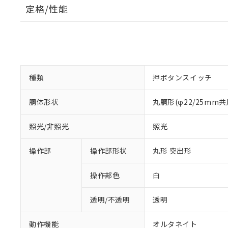
定格/性能
種類
押ボタンスイッチ
胴体形状
丸胴形(φ22/25mm共
照光/非照光
照光
操作部
操作部形状
丸形 突出形
操作部色
白
透明/不透明
透明
動作機能
オルタネイト