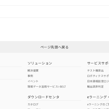
情報更新：
ログイン/会員登録
合状況については、「カスタマーサポートセンタ お客様相談室」または貴社
みください。
非含有証明書
※3
ページ先頭へ戻る
ダウンロードはこちら
ソリューション
サービスサポ
解決提案
テスト機貸出
事例
ロボティクスサ
イベント
日本語相談窓口
現場データ活用サービスi-BELT
輸出該非判定
I)
PBBs
PBDEs
DBP
ダウンロードセンタ
eラーニング
カタログ
eラーニングのご