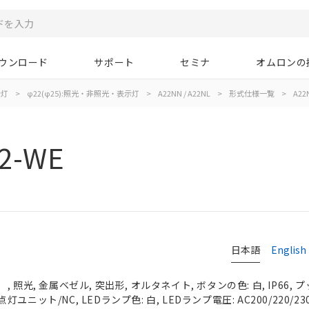
ウンロード
サポート
セミナ
オムロンの
示灯
>
φ22(φ25):照光・非照光・表示灯
>
A22NN / A22NL
>
形式仕様一覧
>
A22
2-WE
日本語
English
 照光, 金属ベゼル, 突出形, オルタネイト, ボタンの色: 白, IP66,
点灯ユニット/NC, LEDランプ色: 白, LEDランプ電圧: AC200/220/230