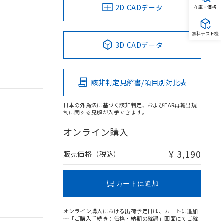
2D CADデータ
在庫・価格
無料テスト機
3D CADデータ
該非判定見解書/項目別対比表
日本の外為法に基づく該非判定、およびEAR再輸出規
制に関する見解が入手できます。
オンライン購入
¥ 3,190
販売価格（税込）
カートに追加
オンライン購入における出荷予定日は、カートに追加
～「ご購入手続き：価格・納期の確認」画面にてご確