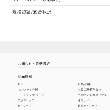
規格認証/適合状況
EU RoHS
注意事項・凡例
A22NL-MPA-TWA-P002-WEについての規格認証/適
営業員または販売店にお問い合わせください。
ダウンロードデータをご利用いただく前に、以下を必ずお読
対応状況
対応予定月
※1
※2
ソフトウェアの使用条件
対応済み
お知らせ・最新情報
中国 RoHS
注意事項・凡例
商品情報
中国 RoHS表
※1 ※2
センサ
新商品情報
FAシステム機器
在庫状況/標準価格
Pb
Hg
Cd
Cr(V
モーション/ドライブ
生産終了品/推奨代替品
ロボティクス
特設サイト
セーフティ
動画ライブラリ