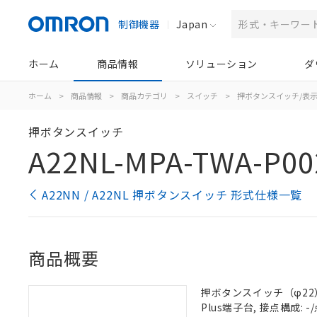
制御機器
Japan
ホーム
商品情報
ソリューション
ダ
ホーム
>
商品情報
>
商品カテゴリ
>
スイッチ
>
押ボタンスイッチ/表
押ボタンスイッチ
A22NL-MPA-TWA-P00
A22NN / A22NL 押ボタンスイッチ 形式仕様一覧
商品概要
押ボタンスイッチ（φ22）,
Plus端子台, 接点構成: -/