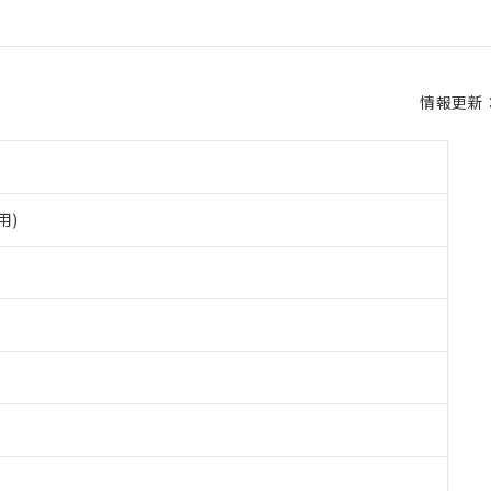
情報更新：2
用)