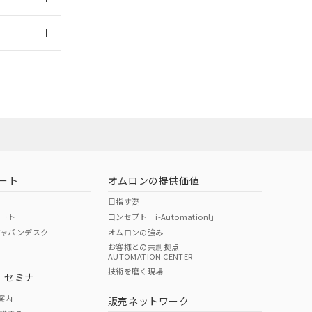
2026/7/29
担当オムロン
お問い合わせ
ート
オムロンの提供価値
目指す姿
ポート
コンセプト「i-Automation!」
ジャパンデスク
オムロンの強み
お客様との共創拠点
AUTOMATION CENTER
DIBP
BBP
DEHP
環境保護
技術を磨く現場
・セミナ
使用期限
案内
販売ネットワーク