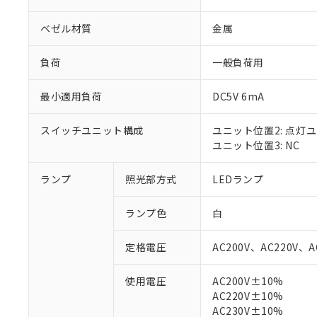
ベゼル材質
金属
負荷
一般負荷用
最小適用負荷
DC5V 6mA
スイッチユニット構成
ユニット位置2: 点灯
ユニット位置3: NC
ランプ
照光部方式
LEDランプ
※1 対応状況
ランプ色
白
対応済み：EU
定格電圧
AC200V、AC220V、A
対応予定：EU R
対応予定なし：EU
使用電圧
AC200V±10%
調査・確認中：EU
ご利用条件
AC220V±10%
非該当品：ライセ
※1 中国RoHS
AC230V±10%
仕入先様の事情に