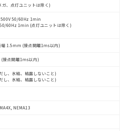
合意する
キャンセル
00Vメガ、点灯ユニットは除く)
書をダウンロードすることができます。
利用者とは、
"個人情報の共同利用に関して"
の「1.共同利用者の
します。
10物質）の非含有証明書
0V 50/60Hz 1min
明書（当社基準）
 50/60Hz 1min (点灯ユニットは除く)
日時点で非含有を証明するもので、過去に遡って非含有を証明するも
令のフタル酸エステル類４物質の対応では、対応完了までの期間は出
備考欄に対応日を記載しておりました。
振幅 1.5mm (接点開離1ms以内)
品への在庫切替を完了していることから、特段のことがない限り、20
す。
2
(接点開離1ms以内)
 (ただし、氷結、結露しないこと)
 (ただし、氷結、結露しないこと)
A4X, NEMA13