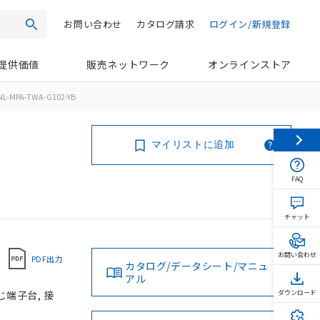
お問い合わせ
カタログ請求
ログイン/新規登録
検索
提供価値
販売ネットワーク
オンラインストア
L-MPA-TWA-G102-YB
マイリストに追加
FAQ
チャット
お問い合わせ
PDF出力
カタログ/データシート/マニュ
アル
じ端子台, 接
ダウンロード