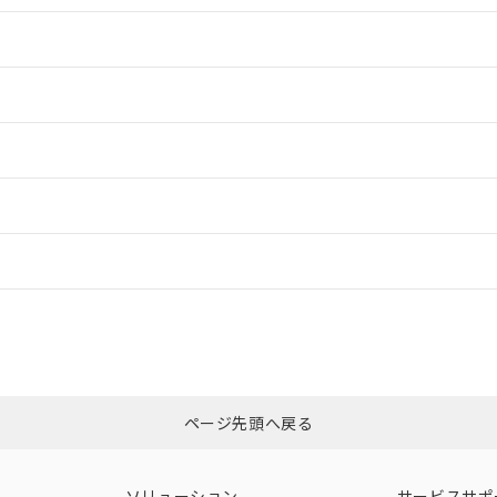
情報更新：2
情報更新：2
ードすることができます。
情報更新：
ログイン/会員登録
CCC認証
電波法
みください。
Yes
N/A
非含有証明書
※3
ページ先頭へ戻る
ダウンロードはこちら
型式承認
NK型式承認
ABS型式承認
韓国
（日本
（アメリカ
ソリューション
サービスサポ