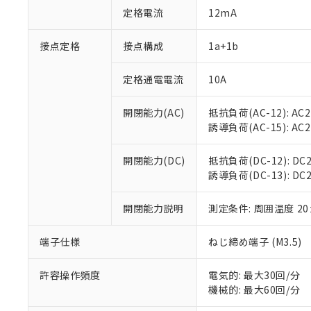
対応予定：EU R
定格電流
12mA
対応予定なし：EU
調査・確認中：EU
ご利用条件
接点定格
接点構成
1a+1b
非該当品：ライセ
※1 中国RoHS
仕入先様の事情に
があります。
定格通電電流
10A
以下の条件をお読
「○」：最大均質
「×」：最大均質
本サービスは
当社は、これ
*EU RoHS指令（10物
開閉能力(AC)
抵抗負荷(AC-12): AC24
「－」：未確認で
鉛(Pb) 1000ppm以下、
くものです。
う）を輸出ま
誘導負荷(AC-15): AC24V
記
説明
六価クロム(Cr(Ⅵ)) 1
当社制御機器
などの必要な
フタル酸ビス(2-エチルヘ
号
*中国RoHS10物質の基準値 
ル（DBP） 1000ppm
在庫状況およ
当社は規制貨
Pb(鉛) :1000ppm、 Hg
但し、RoHS指令で産
開閉能力(DC)
抵抗負荷(DC-12): DC24
のであり、閲
ます。
Cr(Ⅵ)(六価クロム) : 
フタル酸エステル類の４
誘導負荷(DC-13): DC24
○
一定数以
DBP(フタル酸ジブチル) :
い。
当社は貴社製
DEHP(フタル酸ビス(2-エ
正式な納期状
置等に一切使
当社販売員に
※2 対応予定月
開閉能力説明
測定条件: 周囲温度 2
△
一定数に
当社は、貴社
オムロン制御
また当社は、
※2 環境保護使
在庫状況およ
部品在庫の切り替
たしません。
端子仕様
ねじ締め端子 (M3.5)
－
在庫なし
す。
「ｅ」：有害物質
機器販売
マイパーツ機
「10」：通常の
許容操作頻度
電気的: 最大30回/分
ている必要が
味します。
機械的: 最大60回/分
空
受注生産
お客様が当ウ
※3 非含有証明
「－」：未確認で
白
が、当社の製