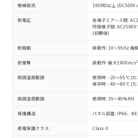
絶縁抵抗
100MΩ以上 (DC5
さい。
下記の非含有証明
※当社の共同
いる法人を指
EU RoHS指令（
耐電圧
各端子とアース間: AC250
51物質の非含有証
同極端子間: AC2500V
※本証明書は発行
(初期値)
また、RoHS指
混在することから
耐振動
誤動作: 10～55Hz 複
既に当社にて対応
り割愛しておりま
耐衝撃
誤動作: 最大1000m/s
周囲温度範囲
使用時: -25～55℃
保存時: -40～80℃
周囲湿度範囲
使用時: 35～85%RH
保護構造
パネル前面: IP66、NEM
感電保護クラス
Class II