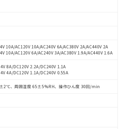
oHS指令（10物質）の非含有に対応した製品に切り替える予定のある
 RoHS指令（10物質）の非含有に非対応の商品で、対応品を出す予
 RoHS指令（10物質）の非含有の対応状況を調査中または確認中の
ンス料など無形物で、有害物質有無と関係のない商品です。
○×表
より、非含有部品としていたものが、含有品と判明した場合などやむ
みいただき、同意のうえご利用ください。
材料含有率が中国RoHSの基準値以下であることを示します。
材料含有率が中国RoHSの基準値を超えていることを示します。
、当社制御機器事業取扱商品の当社在庫状況および標準価格(税抜)
ら貴社製品のうち、外国為替および外国貿易法に定める商品（以下｢
質）：
V 10A/AC120V 10A/AC240V 6A/AC380V 2A/AC440V 2A
す。当社販売部門へお問い合わせください。
 水銀(Hg) 1000ppm以下、 カドミウム(Cd) 100ppm以下、
たは国外への提供する場合は、日本国政府の輸出許可(または役務取
 10A/AC120V 6A/AC240V 3A/AC380V 1.9A/AC440V 1.6A
000ppm以下、ポリ臭化ビフェニル類(PBB) 1000ppm以下、ポリ臭化ジフェニルエーテル類(P
事業取扱商品の中には、本サービスの対象外となる商品もあること
手続きをとります。
キシル) (DEHP)(別名：DOP) 1000ppm以下、フタル酸ブチルベンジル（BBP） 100
(GB/T26572)：
以下、フタル酸ジイソブチル (DIBP) 1000ppm以下
び標準価格照会結果は、記載している更新日時点での社内データに
物を破棄する場合は、完全に破砕するなど、違法に輸出されないよ
(水銀) : 1000ppm、 Cd(カドミウム) : 100ppm、
業用監視および制御機器に対する適用除外項目は除く。
V 8A/DC120V 2.2A/DC240V 1.1A
覧された時点での実際の在庫および標準価格とは異なる場合がある
1000ppm、 PBBs(ポリ臭化ビフェニル類) : 1000ppm、 PBDEs(ポリ臭化ジフェニルエーテル類
物質については閾値を超える意図的な使用がないことを確認しています。
V 4A/DC120V 1.1A/DC240V 0.55A
上の在庫あり
 1000ppm、 DIBP(フタル酸ジイソブチル) : 1000ppm、 BBP(フタル酸ブチルベンジル) :
品を、核兵器、ミサイル、化学兵器、生物兵器またはその他武器並
チルヘキシル)) : 1000ppm
況および標準価格はお客様のお取引先、またはお客様担当のオムロ
用いたしません。
ご相談ください。
0±2℃、周囲湿度 65±5%RH、操作ひん度 30回/min
は満たないが在庫あり
製品を第三者に販売する場合は、上記1、2および3の内容を当該第
機器販売店や当社販売拠点は「
販売ネットワーク
」をご確認くだ
販売先および販売に係わる関係者が違法に輸出するおそれがある場
用期限
び標準価格結果を当社の事前の承諾なく第三者に漏洩または開示し
え状況などにより、予定月が前後することがあります。
(最新の在庫状況については、お客様のお取引先、またはお客様担当
（10物質）のすべてが基準値以下であることを示します。
店・当社販売員にご確認ください)
能（部品リスト作成サービス）をご利用いただくには、I-Webメン
使用状況下において有害物質が外部に漏えいし、環境に深刻な影響を
あります。
機種、また在庫状況の情報を公開していない機種
ェブサイト上で当社にご登録された部品リストについて、当社およ
書ダウンロード
す。当社販売部門へお問い合わせください。
品・サービスに関するお客様との取引・商談に必要な範囲で利用す