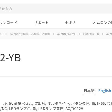
ウンロード
サポート
セミナ
オムロンの
示灯
>
φ22(φ25):照光・非照光・表示灯
>
A22NN / A22NL
>
形式仕様一覧
>
A22N
2-YB
日本語
English
照光, 金属ベゼル, 突出形, オルタネイト, ボタンの色: 白, IP66, ね
C, LEDランプ色: 黄, LEDランプ電圧: AC/DC12V