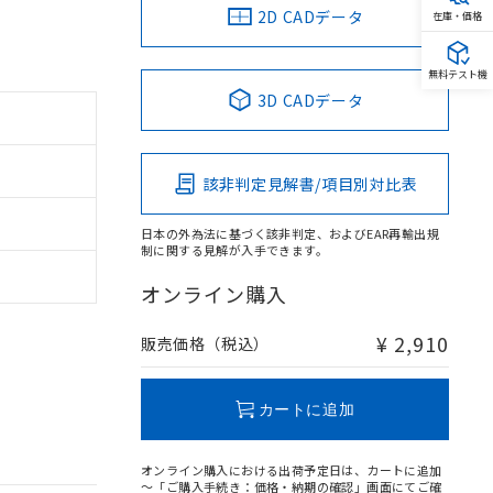
2D CADデータ
在庫・価格
無料テスト機
3D CADデータ
該非判定見解書/項目別対比表
日本の外為法に基づく該非判定、およびEAR再輸出規
制に関する見解が入手できます。
オンライン購入
¥ 2,910
販売価格（税込）
カートに追加
オンライン購入における出荷予定日は、カートに追加
～「ご購入手続き：価格・納期の確認」画面にてご確