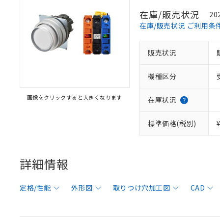
在庫/販売状況
20
在庫/販売状況 ご利用条
販売状況
機種区分
画像をクリックすると大きくなります
在庫状況
標準価格(税別)
詳細情報
定格/性能
外形図
取りつけ穴加工図
CAD