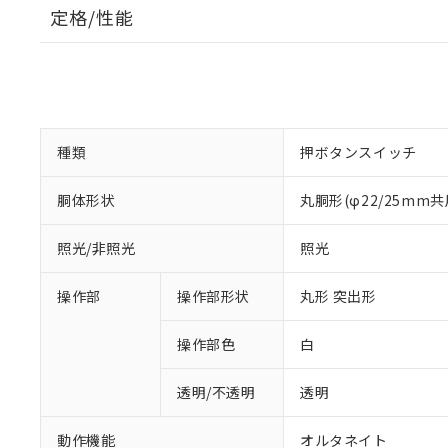
定格/性能
種類
押ボタンスイッチ
胴体形状
丸胴形(φ22/25mm共
照光/非照光
照光
操作部
操作部形状
丸形 突出形
操作部色
白
透明/不透明
透明
動作機能
オルタネイト