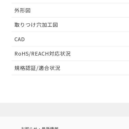
外形図
取りつけ穴加工図
CAD
ログイン/会員登録いただくと、CADデータをダウンロ
RoHS/REACH対応状況
規格認証/適合状況
EU RoHS
注意事項・凡例
UL認証
CSA認証
CEマーキング
ダウンロードデータをご利用いただく前に、以下を必ずお読
Yes
Yes
Yes
対応状況
対応予定月
※1
※2
ソフトウェアの使用条件
対応済み
LR型式承認
DNV型式承認
BV型式承認
KR
（イギリス
（ノルウェー
（フランス
（
お知らせ・最新情報