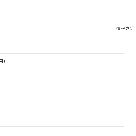
情報更新：2
用)