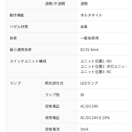
透明/不透明
透明
動作機能
オルタネイト
ベゼル材質
金属
負荷
一般負荷用
最小適用負荷
DC5V 6mA
スイッチユニット構成
ユニット位置1: NO
ユニット位置2: 点灯ユニット
ユニット位置3: NC
ランプ
照光部方式
LEDランプ
ランプ色
白
定格電圧
AC/DC24V
使用電圧
AC/DC24V±10%
定格電流
5mA