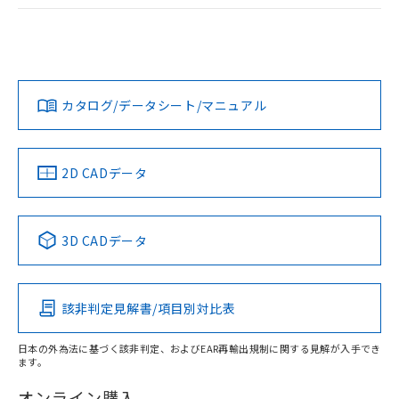
ログイン/会員登録
EU RoHS
注意事項・凡例
UL認証
CSA認証
CEマーキング
Yes
Yes
Yes
対応状況
対応予定月
※1
※2
ダウンロードデータをご利用いただく前に、以下を必ずお読
みください。
カタログ/データシート/マニュアル
対応済み
ソフトウェアの使用条件
LR型式承認
DNV型式承認
BV型式承認
KR型式承
（イギリス
（ノルウェー
（フランス
（韓国
船舶規格）
船舶規格）
船舶規格）
船舶規格
中国 RoHS
注意事項・凡例
2D CADデータ
No
No
No
No
中国 RoHS表
※1 ※2
3D CADデータ
この製品の規格認証/適合状況ページへ
Pb
Hg
Cd
Cr(VI)
その他の認証はこちらのページからご検索ください
該非判定見解書/項目別対比表
X
O
O
O
日本の外為法に基づく該非判定、およびEAR再輸出規制に関する見解が入手でき
ます。
"対応済み"や非含有の記載がされた商品であっても、流通
在庫等で未対応品が混在する可能性があります。
オンライン購入