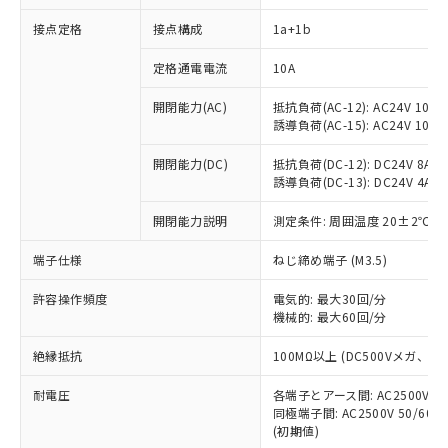
接点定格
接点構成
1a+1b
※1 対応状況
定格通電電流
10A
対応済み：EU RoHS指令（10物質）の
開閉能力(AC)
抵抗負荷(AC-12): AC24V 10A/A
非含有に対応した製品が提供可能な商品で
誘導負荷(AC-15): AC24V 10A/AC
す。
対応予定：EU RoHS指令（10物質）の非含
開閉能力(DC)
抵抗負荷(DC-12): DC24V 8A/DC
ご利用条件
有に対応した製品に切り替える予定のある
誘導負荷(DC-13): DC24V 4A/DC
商品です。
対応予定なし：EU RoHS指令（10物質）の
開閉能力説明
測定条件: 周囲温度 20±2℃、
以下の条件をお読みいただき、同意のうえ
非含有に非対応の商品で、対応品を出す予
ご利用ください。
端子仕様
ねじ締め端子 (M3.5)
定はありません。
調査・確認中：EU RoHS指令（10物質）の
本サービスは、当社制御機器事業取扱
※1 中国RoHS○×表
許容操作頻度
電気的: 最大30回/分
非含有の対応状況を調査中または確認中の
商品の当社在庫状況および標準価格
機械的: 最大60回/分
商品です。
(税抜)を提供させていただくもので
「○」：最大均質材料含有率が中国RoHSの
非該当品：ライセンス料など無形物で、有
す。
絶縁抵抗
100MΩ以上 (DC500Vメガ、
基準値以下であることを示します。
害物質有無と関係のない商品です。
当社制御機器事業取扱商品の中には、
「×」：最大均質材料含有率が中国RoHSの
仕入先様の事情により、非含有部品として
耐電圧
各端子とアース間: AC2500V 50/
本サービスの対象外となる商品もある
基準値を超えていることを示します。
いたものが、含有品と判明した場合などや
当社は、これら貴社製品のうち、外国
同極端子間: AC2500V 50/60
ことをご了承ください。
「－」：未確認です。当社販売部門へお問
むを得ず変更することがあります。
(初期値)
為替および外国貿易法に定める商品
在庫状況および標準価格照会結果は、
い合わせください。