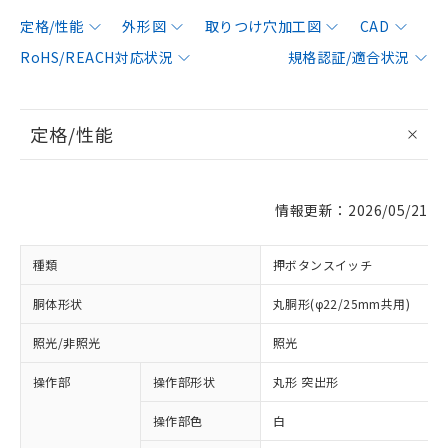
定格/性能
外形図
取りつけ穴加工図
CAD
RoHS/REACH対応状況
規格認証/適合状況
定格/性能
情報更新：2026/05/21
種類
押ボタンスイッチ
胴体形状
丸胴形(φ22/25mm共用)
照光/非照光
照光
操作部
操作部形状
丸形 突出形
操作部色
白