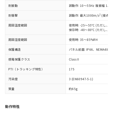
（以下｢規制貨物等」という）を輸出
記載している更新日時点での社内デー
耐振動
誤動作: 10～55Hz 複振幅 1.
*EU RoHS指令（10物質）：
または国外への提供する場合は、日本
記
タに基づき作成されるものであり、閲
説明
鉛(Pb) 1000ppm以下、 水銀(Hg) 1000ppm以下、 カド
*中国RoHS10物質の基準値 (GB/T26572)：
国政府の輸出許可(または役務取引許
号
覧された時点での実際の在庫および標
ミウム(Cd) 100ppm以下、
Pb(鉛) :1000ppm、 Hg(水銀) : 1000ppm、 Cd(カドミウ
2
耐衝撃
誤動作: 最大1000m/s
(接点開
可)を取得するなどの必要な手続きを
六価クロム(Cr(Ⅵ)) 1000ppm以下、ポリ臭化ビフェニル
ム) : 100ppm、
準価格とは異なる場合があることをご
類(PBB) 1000ppm以下、ポリ臭化ジフェニルエーテル類
Cr(Ⅵ)(六価クロム) : 1000ppm、 PBBs(ポリ臭化ビフェ
とります。
了承ください。
(PBDE) 1000ppm以下、フタル酸ビス(2-エチルヘキシ
周囲温度範囲
使用時: -25～55℃ (ただし
○
一定数以上の在庫あり
ニル類) : 1000ppm、 PBDEs(ポリ臭化ジフェニルエーテ
当社は規制貨物を破棄する場合は、完
ル) (DEHP)(別名：DOP) 1000ppm以下、フタル酸ブチ
正式な納期状況および標準価格はお客
ル類) : 1000ppm、
保存時: -40～80℃ (ただし
ルベンジル（BBP） 1000ppm以下、フタル酸ジブチル
全に破砕するなど、違法に輸出されな
DBP(フタル酸ジブチル) : 1000ppm、 DIBP(フタル酸ジ
様のお取引先、またはお客様担当のオ
（DBP） 1000ppm以下、フタル酸ジイソブチル
イソブチル) : 1000ppm、 BBP(フタル酸ブチルベンジ
△
一定数には満たないが在庫あり
いよう必要な手段を講じます。
周囲湿度範囲
使用時: 35～85%RH
ムロン制御機器販売店・当社販売員に
(DIBP) 1000ppm以下
ル) : 1000ppm、
当社は貴社製品を、核兵器、ミサイ
但し、RoHS指令で産業用監視および制御機器に対する
DEHP(フタル酸ビス(2-エチルヘキシル)) : 1000ppm
ご相談ください。
適用除外項目は除く。
ル、化学兵器、生物兵器またはその他
保護構造
パネル前面: IP66、NEMA4X, N
－
在庫なし(最新の在庫状況につ
オムロン制御機器販売店や当社販売拠
フタル酸エステル類の４物質については閾値を超える意
武器並びにこれらの製造装置等に一切
いては、お客様のお取引先、ま
図的な使用がないことを確認しています。
点は「
販売ネットワーク
」をご確認
※2 環境保護使用期限
感電保護クラス
Class II
使用いたしません。
たはお客様担当のオムロン制御
ください。
当社は、貴社製品を第三者に販売する
機器販売店・当社販売員にご確
在庫状況および標準価格結果を当社の
PTI（トラッキング特性）
175
※2 対応予定月
「ｅ」：有害物質（10物質）のすべてが基
場合は、上記1、2および3の内容を当
認ください)
事前の承諾なく第三者に漏洩または開
準値以下であることを示します。
該第三者に通知します。また当社は、
示しないようお願いします。
汚染度
3 (EN60947-5-1)
部品在庫の切り替え状況などにより、予定
「10」：通常の使用状況下において有害物
販売先および販売に係わる関係者が違
マイパーツ機能（部品リスト作成サー
空
受注生産機種、また在庫状況の
月が前後することがあります。
質が外部に漏えいし、環境に深刻な影響を
法に輸出するおそれがある場合は、取
ビス）をご利用いただくには、I-Web
白
情報を公開していない機種
質量
約65g
及ぼさない年数を意味します。
り引きをいたしません。
メンバーズにご登録されている必要が
「－」：未確認です。当社販売部門へお問
あります。
い合わせください。
お客様が当ウェブサイト上で当社にご
動作特性
※3 非含有証明書ダウンロード
登録された部品リストについて、当社