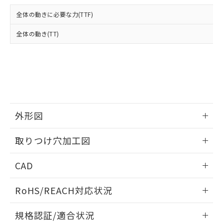
および当社の共同利用者が、当社の製
下記の非含有証明書をダウンロードするこ
品・サービスに関するお客様との取
全体の動きに必要な力(TTF)
とができます。
合意する
キャンセル
引・商談に必要な範囲で利用すること
をご了承ください。
全体の動き(TT)
EU RoHS指令（10物質）の非含有証明書
※当社の共同利用者とは、
"個人情報
51物質の非含有証明書（当社基準）
の共同利用に関して"
の「1.共同利
※本証明書は発行日時点で非含有を証明す
用者の範囲」に記載されている法人を
るもので、過去に遡って非含有を証明する
指します。
ものではありません。
また、RoHS指令のフタル酸エステル類４
物質の対応では、対応完了までの期間は出
荷製品に未対応品が混在することから備考
外形図
欄に対応日を記載しておりました。
情報更新：2026/05/21
既に当社にて対応品への在庫切替を完了
取りつけ穴加工図
していることから、特段のことがない限
り、2022年1月12日より割愛しておりま
情報更新：2026/05/21
CAD
す。
ログイン/会員登録いただくと、CADデータをダウンロー
RoHS/REACH対応状況
ドすることができます。
情報更新：2026/7/29
規格認証/適合状況