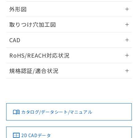
51物質の非含有証明書（当社基準）
の共同利用に関して"
の「1.共同利
※本証明書は発行日時点で非含有を証明す
外形図
用者の範囲」に記載されている法人を
るもので、過去に遡って非含有を証明する
指します。
ものではありません。
情報更新：2026/05/21
取りつけ穴加工図
また、RoHS指令のフタル酸エステル類４
物質の対応では、対応完了までの期間は出
情報更新：2026/05/21
CAD
荷製品に未対応品が混在することから備考
欄に対応日を記載しておりました。
ログイン/会員登録いただくと、CADデータをダウンロー
既に当社にて対応品への在庫切替を完了
RoHS/REACH対応状況
ドすることができます。
していることから、特段のことがない限
り、2022年1月12日より割愛しておりま
情報更新：2026/7/29
規格認証/適合状況
す。
ログイン/会員登録
EU RoHS
注意事項・凡例
UL認証
CSA認証
CEマーキング
Yes
Yes
Yes
対応状況
対応予定月
※1
※2
ダウンロードデータをご利用いただく前に、以下を必ずお読
みください。
カタログ/データシート/マニュアル
対応済み
ソフトウェアの使用条件
LR型式承認
DNV型式承認
BV型式承認
KR型式承
（イギリス
（ノルウェー
（フランス
（韓国
船舶規格）
船舶規格）
船舶規格）
船舶規格
中国 RoHS
注意事項・凡例
2D CADデータ