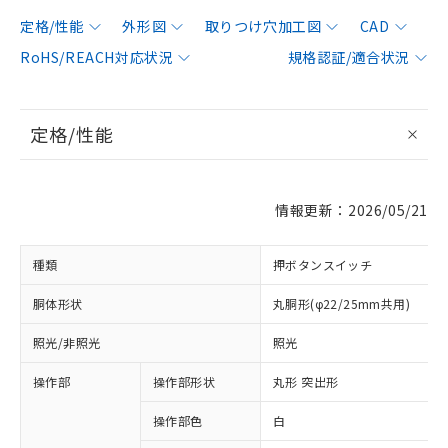
定格/性能
外形図
取りつけ穴加工図
CAD
RoHS/REACH対応状況
規格認証/適合状況
定格/性能
情報更新：2026/05/21
種類
押ボタンスイッチ
胴体形状
丸胴形(φ22/25mm共用)
照光/非照光
照光
操作部
操作部形状
丸形 突出形
操作部色
白