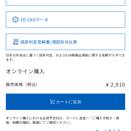
No
No
No
No
中国 RoHS表
※1 ※2
3D CADデータ
この製品の規格認証/適合状況ページへ
Pb
Hg
Cd
Cr(VI)
その他の認証はこちらのページからご検索ください
該非判定見解書/項目別対比表
X
O
O
O
日本の外為法に基づく該非判定、およびEAR再輸出規制に関する見解が入手でき
ます。
"対応済み"や非含有の記載がされた商品であっても、流通
在庫等で未対応品が混在する可能性があります。
オンライン購入
非含有品が必要な際は、弊社営業部門もしくは販売店へお
問い合わせください。
¥ 2,910
販売価格（税込）
この製品のRoHS/REACH対応状況ページへ
カートに追加
オンライン購入における出荷予定日は、カートに追加～「ご購入手続き：価
格・納期の確認」画面にてご確認ください。