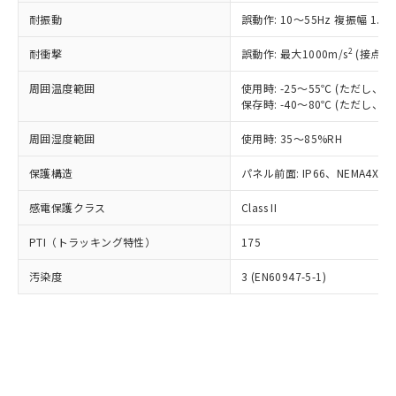
○
一定数以上の在庫あり
ニル類) : 1000ppm、 PBDEs(ポリ臭化ジフェニルエーテ
当社は規制貨物を破棄する場合は、完
ル) (DEHP)(別名：DOP) 1000ppm以下、フタル酸ブチ
正式な納期状況および標準価格はお客
ル類) : 1000ppm、
耐振動
誤動作: 10～55Hz 複振幅 1.
ルベンジル（BBP） 1000ppm以下、フタル酸ジブチル
全に破砕するなど、違法に輸出されな
DBP(フタル酸ジブチル) : 1000ppm、 DIBP(フタル酸ジ
様のお取引先、またはお客様担当のオ
（DBP） 1000ppm以下、フタル酸ジイソブチル
イソブチル) : 1000ppm、 BBP(フタル酸ブチルベンジ
△
一定数には満たないが在庫あり
いよう必要な手段を講じます。
ムロン制御機器販売店・当社販売員に
(DIBP) 1000ppm以下
2
耐衝撃
ル) : 1000ppm、
誤動作: 最大1000m/s
(接点開
当社は貴社製品を、核兵器、ミサイ
但し、RoHS指令で産業用監視および制御機器に対する
DEHP(フタル酸ビス(2-エチルヘキシル)) : 1000ppm
ご相談ください。
適用除外項目は除く。
ル、化学兵器、生物兵器またはその他
－
在庫なし(最新の在庫状況につ
オムロン制御機器販売店や当社販売拠
周囲温度範囲
使用時: -25～55℃ (ただし
フタル酸エステル類の４物質については閾値を超える意
武器並びにこれらの製造装置等に一切
いては、お客様のお取引先、ま
図的な使用がないことを確認しています。
保存時: -40～80℃ (ただし
点は「
販売ネットワーク
」をご確認
※2 環境保護使用期限
使用いたしません。
たはお客様担当のオムロン制御
ください。
当社は、貴社製品を第三者に販売する
周囲湿度範囲
使用時: 35～85%RH
機器販売店・当社販売員にご確
在庫状況および標準価格結果を当社の
※2 対応予定月
「ｅ」：有害物質（10物質）のすべてが基
場合は、上記1、2および3の内容を当
認ください)
事前の承諾なく第三者に漏洩または開
準値以下であることを示します。
保護構造
パネル前面: IP66、NEMA4X, N
該第三者に通知します。また当社は、
示しないようお願いします。
部品在庫の切り替え状況などにより、予定
「10」：通常の使用状況下において有害物
販売先および販売に係わる関係者が違
マイパーツ機能（部品リスト作成サー
空
受注生産機種、また在庫状況の
感電保護クラス
Class II
月が前後することがあります。
質が外部に漏えいし、環境に深刻な影響を
法に輸出するおそれがある場合は、取
ビス）をご利用いただくには、I-Web
白
情報を公開していない機種
及ぼさない年数を意味します。
り引きをいたしません。
メンバーズにご登録されている必要が
PTI（トラッキング特性）
175
「－」：未確認です。当社販売部門へお問
あります。
い合わせください。
お客様が当ウェブサイト上で当社にご
汚染度
3 (EN60947-5-1)
※3 非含有証明書ダウンロード
登録された部品リストについて、当社
および当社の共同利用者が、当社の製
下記の非含有証明書をダウンロードするこ
品・サービスに関するお客様との取
とができます。
合意する
キャンセル
引・商談に必要な範囲で利用すること
をご了承ください。
EU RoHS指令（10物質）の非含有証明書
※当社の共同利用者とは、
"個人情報