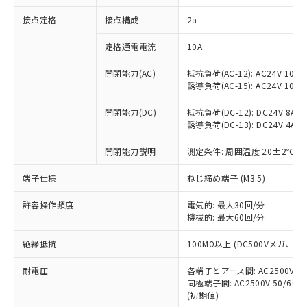
非含有に対応した製品が提供可能な商品で
接点定格
接点構成
2a
す。
対応予定：EU RoHS指令（10物質）の非含
ご利用条件
定格通電電流
10A
有に対応した製品に切り替える予定のある
商品です。
開閉能力(AC)
抵抗負荷(AC-12): AC24V 10A/A
対応予定なし：EU RoHS指令（10物質）の
誘導負荷(AC-15): AC24V 10A/AC
以下の条件をお読みいただき、同意のうえ
非含有に非対応の商品で、対応品を出す予
ご利用ください。
定はありません。
開閉能力(DC)
抵抗負荷(DC-12): DC24V 8A/DC
調査・確認中：EU RoHS指令（10物質）の
誘導負荷(DC-13): DC24V 4A/DC
本サービスは、当社制御機器事業取扱
※1 中国RoHS○×表
非含有の対応状況を調査中または確認中の
商品の当社在庫状況および標準価格
開閉能力説明
測定条件: 周囲温度 20±2℃、
商品です。
(税抜)を提供させていただくもので
「○」：最大均質材料含有率が中国RoHSの
非該当品：ライセンス料など無形物で、有
す。
端子仕様
ねじ締め端子 (M3.5)
基準値以下であることを示します。
害物質有無と関係のない商品です。
当社制御機器事業取扱商品の中には、
「×」：最大均質材料含有率が中国RoHSの
仕入先様の事情により、非含有部品として
本サービスの対象外となる商品もある
許容操作頻度
電気的: 最大30回/分
基準値を超えていることを示します。
いたものが、含有品と判明した場合などや
当社は、これら貴社製品のうち、外国
ことをご了承ください。
機械的: 最大60回/分
「－」：未確認です。当社販売部門へお問
むを得ず変更することがあります。
為替および外国貿易法に定める商品
在庫状況および標準価格照会結果は、
い合わせください。
（以下｢規制貨物等」という）を輸出
絶縁抵抗
100MΩ以上 (DC500Vメガ、
記載している更新日時点での社内デー
*EU RoHS指令（10物質）：
または国外への提供する場合は、日本
記
タに基づき作成されるものであり、閲
説明
鉛(Pb) 1000ppm以下、 水銀(Hg) 1000ppm以下、 カド
*中国RoHS10物質の基準値 (GB/T26572)：
国政府の輸出許可(または役務取引許
耐電圧
各端子とアース間: AC2500V 50/
号
覧された時点での実際の在庫および標
ミウム(Cd) 100ppm以下、
Pb(鉛) :1000ppm、 Hg(水銀) : 1000ppm、 Cd(カドミウ
同極端子間: AC2500V 50/60
可)を取得するなどの必要な手続きを
六価クロム(Cr(Ⅵ)) 1000ppm以下、ポリ臭化ビフェニル
ム) : 100ppm、
準価格とは異なる場合があることをご
類(PBB) 1000ppm以下、ポリ臭化ジフェニルエーテル類
(初期値)
Cr(Ⅵ)(六価クロム) : 1000ppm、 PBBs(ポリ臭化ビフェ
とります。
了承ください。
(PBDE) 1000ppm以下、フタル酸ビス(2-エチルヘキシ