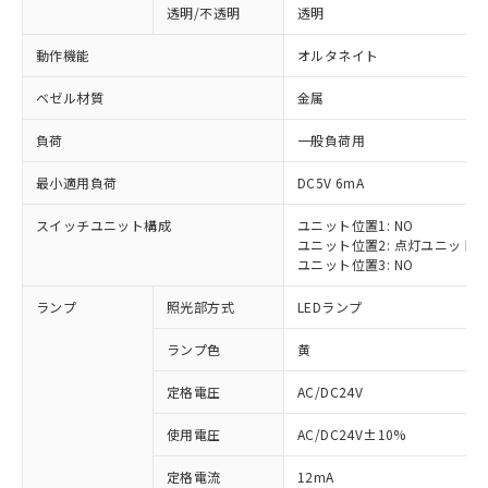
透明/不透明
透明
動作機能
オルタネイト
ベゼル材質
金属
負荷
一般負荷用
最小適用負荷
DC5V 6mA
スイッチユニット構成
ユニット位置1: NO
ユニット位置2: 点灯ユニット
ユニット位置3: NO
ランプ
照光部方式
LEDランプ
ランプ色
黄
定格電圧
AC/DC24V
※1 対応状況
使用電圧
AC/DC24V±10%
定格電流
12mA
対応済み：EU RoHS指令（10物質）の