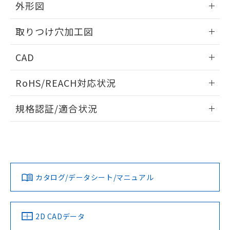
の共同利用に関して"
の「1.共同利
外形図
※本証明書は発行日時点で非含有を証明す
用者の範囲」に記載されている法人を
るもので、過去に遡って非含有を証明する
指します。
情報更新：2026/05/21
ものではありません。
取りつけ穴加工図
また、RoHS指令のフタル酸エステル類４
物質の対応では、対応完了までの期間は出
情報更新：2026/05/21
CAD
荷製品に未対応品が混在することから備考
欄に対応日を記載しておりました。
ログイン/会員登録いただくと、CADデータをダウンロー
RoHS/REACH対応状況
既に当社にて対応品への在庫切替を完了
ドすることができます。
していることから、特段のことがない限
情報更新：2026/7/29
り、2022年1月12日より割愛しておりま
規格認証/適合状況
す。
ログイン/会員登録
EU RoHS
注意事項・凡例
UL認証
CSA認証
CEマーキング
Yes
Yes
Yes
対応状況
対応予定月
※1
※2
ダウンロードデータをご利用いただく前に、以下を必ずお読
みください。
カタログ/データシート/マニュアル
対応済み
ソフトウェアの使用条件
LR型式承認
DNV型式承認
BV型式承認
KR型式承
（イギリス
（ノルウェー
（フランス
（韓国
船舶規格）
船舶規格）
船舶規格）
船舶規格
中国 RoHS
注意事項・凡例
2D CADデータ