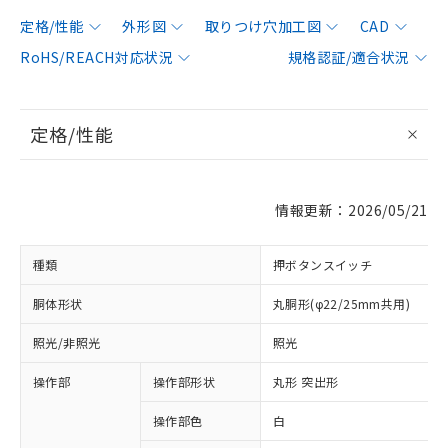
定格/性能
外形図
取りつけ穴加工図
CAD
RoHS/REACH対応状況
規格認証/適合状況
定格/性能
情報更新：2026/05/21
種類
押ボタンスイッチ
胴体形状
丸胴形(φ22/25mm共用)
照光/非照光
照光
操作部
操作部形状
丸形 突出形
操作部色
白