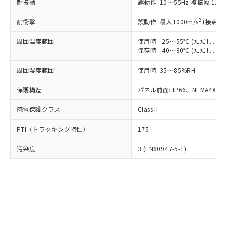
当社は規制貨物を破棄する場合は、完
耐振動
ル) (DEHP)(別名：DOP) 1000ppm以下、フタル酸ブチ
誤動作: 10～55Hz 複振幅 1.
正式な納期状況および標準価格はお客
ル類) : 1000ppm、
ルベンジル（BBP） 1000ppm以下、フタル酸ジブチル
全に破砕するなど、違法に輸出されな
DBP(フタル酸ジブチル) : 1000ppm、 DIBP(フタル酸ジ
様のお取引先、またはお客様担当のオ
（DBP） 1000ppm以下、フタル酸ジイソブチル
イソブチル) : 1000ppm、 BBP(フタル酸ブチルベンジ
△
一定数には満たないが在庫あり
いよう必要な手段を講じます。
2
耐衝撃
誤動作: 最大1000m/s
(接点開
ムロン制御機器販売店・当社販売員に
(DIBP) 1000ppm以下
ル) : 1000ppm、
当社は貴社製品を、核兵器、ミサイ
但し、RoHS指令で産業用監視および制御機器に対する
DEHP(フタル酸ビス(2-エチルヘキシル)) : 1000ppm
ご相談ください。
適用除外項目は除く。
周囲温度範囲
使用時: -25～55℃ (ただし
ル、化学兵器、生物兵器またはその他
－
在庫なし(最新の在庫状況につ
オムロン制御機器販売店や当社販売拠
フタル酸エステル類の４物質については閾値を超える意
保存時: -40～80℃ (ただし
武器並びにこれらの製造装置等に一切
いては、お客様のお取引先、ま
図的な使用がないことを確認しています。
点は「
販売ネットワーク
」をご確認
※2 環境保護使用期限
使用いたしません。
たはお客様担当のオムロン制御
ください。
周囲湿度範囲
使用時: 35～85%RH
当社は、貴社製品を第三者に販売する
機器販売店・当社販売員にご確
在庫状況および標準価格結果を当社の
※2 対応予定月
「ｅ」：有害物質（10物質）のすべてが基
場合は、上記1、2および3の内容を当
認ください)
事前の承諾なく第三者に漏洩または開
保護構造
パネル前面: IP66、NEMA4X, N
準値以下であることを示します。
該第三者に通知します。また当社は、
示しないようお願いします。
部品在庫の切り替え状況などにより、予定
「10」：通常の使用状況下において有害物
販売先および販売に係わる関係者が違
マイパーツ機能（部品リスト作成サー
感電保護クラス
Class II
空
受注生産機種、また在庫状況の
月が前後することがあります。
質が外部に漏えいし、環境に深刻な影響を
法に輸出するおそれがある場合は、取
ビス）をご利用いただくには、I-Web
白
情報を公開していない機種
及ぼさない年数を意味します。
り引きをいたしません。
PTI（トラッキング特性）
175
メンバーズにご登録されている必要が
「－」：未確認です。当社販売部門へお問
あります。
い合わせください。
汚染度
3 (EN60947-5-1)
お客様が当ウェブサイト上で当社にご
※3 非含有証明書ダウンロード
登録された部品リストについて、当社
および当社の共同利用者が、当社の製
下記の非含有証明書をダウンロードするこ
品・サービスに関するお客様との取
とができます。
合意する
キャンセル
引・商談に必要な範囲で利用すること
をご了承ください。
EU RoHS指令（10物質）の非含有証明書
※当社の共同利用者とは、
"個人情報
51物質の非含有証明書（当社基準）