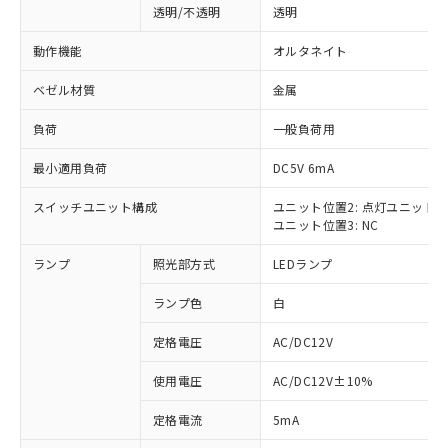
透明/不透明
透明
動作機能
オルタネイト
ベゼル材質
金属
負荷
一般負荷用
最小適用負荷
DC5V 6mA
スイッチユニット構成
ユニット位置2: 点灯ユニット
ユニット位置3: NC
ランプ
照光部方式
LEDランプ
ランプ色
白
定格電圧
AC/DC12V
使用電圧
AC/DC12V±10%
※1 対応状況
定格電流
5mA
対応済み：EU RoHS指令（10物質）の