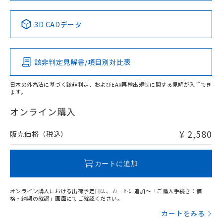
No
No
No
No
中国 RoHS表
※1 ※2
3D CADデータ
この製品の規格認証/適合状況ページへ
Pb
Hg
Cd
Cr(VI)
その他の認証はこちらのページからご検索ください
該非判定見解書/項目別対比表
X
O
O
O
日本の外為法に基づく該非判定、およびEAR再輸出規制に関する見解が入手でき
ます。
"対応済み"や非含有の記載がされた商品であっても、流通
在庫等で未対応品が混在する可能性があります。
オンライン購入
非含有品が必要な際は、弊社営業部門もしくは販売店へお
問い合わせください。
¥ 2,580
販売価格（税込）
この製品のRoHS/REACH対応状況ページへ
カートに追加
オンライン購入における出荷予定日は、カートに追加～「ご購入手続き：価
格・納期の確認」画面にてご確認ください。
カートをみる