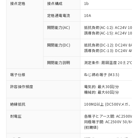
非含有に対応した製品が提供可能な商品で
接点定格
接点構成
1b
す。
対応予定：EU RoHS指令（10物質）の非含
定格通電電流
10A
ご利用条件
有に対応した製品に切り替える予定のある
商品です。
開閉能力(AC)
抵抗負荷(AC-12): AC24V 10A/A
誘導負荷(AC-15): AC24V 10A/AC
対応予定なし：EU RoHS指令（10物質）の
以下の条件をお読みいただき、同意のうえ
非含有に非対応の商品で、対応品を出す予
ご利用ください。
開閉能力(DC)
抵抗負荷(DC-12): DC24V 8A/DC
定はありません。
誘導負荷(DC-13): DC24V 4A/DC
調査・確認中：EU RoHS指令（10物質）の
本サービスは、当社制御機器事業取扱
※1 中国RoHS○×表
非含有の対応状況を調査中または確認中の
商品の当社在庫状況および標準価格
開閉能力説明
測定条件: 周囲温度 20±2℃、
商品です。
(税抜)を提供させていただくもので
「○」：最大均質材料含有率が中国RoHSの
非該当品：ライセンス料など無形物で、有
端子仕様
ねじ締め端子 (M3.5)
す。
基準値以下であることを示します。
害物質有無と関係のない商品です。
当社制御機器事業取扱商品の中には、
「×」：最大均質材料含有率が中国RoHSの
仕入先様の事情により、非含有部品として
許容操作頻度
電気的: 最大30回/分
本サービスの対象外となる商品もある
基準値を超えていることを示します。
いたものが、含有品と判明した場合などや
機械的: 最大60回/分
当社は、これら貴社製品のうち、外国
ことをご了承ください。
「－」：未確認です。当社販売部門へお問
むを得ず変更することがあります。
為替および外国貿易法に定める商品
在庫状況および標準価格照会結果は、
い合わせください。
絶縁抵抗
100MΩ以上 (DC500Vメガ、
（以下｢規制貨物等」という）を輸出
記載している更新日時点での社内デー
*EU RoHS指令（10物質）：
または国外への提供する場合は、日本
記
タに基づき作成されるものであり、閲
説明
耐電圧
鉛(Pb) 1000ppm以下、 水銀(Hg) 1000ppm以下、 カド
各端子とアース間: AC2500V 50/
*中国RoHS10物質の基準値 (GB/T26572)：
国政府の輸出許可(または役務取引許
号
覧された時点での実際の在庫および標
ミウム(Cd) 100ppm以下、
Pb(鉛) :1000ppm、 Hg(水銀) : 1000ppm、 Cd(カドミウ
同極端子間: AC2500V 50/60
可)を取得するなどの必要な手続きを
六価クロム(Cr(Ⅵ)) 1000ppm以下、ポリ臭化ビフェニル
ム) : 100ppm、
準価格とは異なる場合があることをご
(初期値)
類(PBB) 1000ppm以下、ポリ臭化ジフェニルエーテル類
Cr(Ⅵ)(六価クロム) : 1000ppm、 PBBs(ポリ臭化ビフェ
とります。
了承ください。
(PBDE) 1000ppm以下、フタル酸ビス(2-エチルヘキシ
○
一定数以上の在庫あり
ニル類) : 1000ppm、 PBDEs(ポリ臭化ジフェニルエーテ