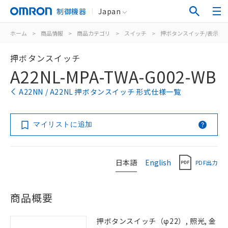
制御機器
Japan
ホーム
>
商品情報
>
商品カテゴリ
>
スイッチ
>
押ボタンスイッチ/表示灯
押ボタンスイッチ
A22NL-MPA-TWA-G002-WB
A22NN / A22NL 押ボタンスイッチ 形式仕様一覧
マイリストに追加
日本語
English
PDF出力
商品概要
押ボタンスイッチ（φ22）, 照光, 金