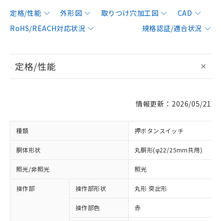
定格/性能
外形図
取りつけ穴加工図
CAD
RoHS/REACH対応状況
規格認証/適合状況
定格/性能
情報更新：2026/05/21
種類
押ボタンスイッチ
胴体形状
丸胴形(φ22/25mm共用)
照光/非照光
照光
操作部
操作部形状
丸形 突出形
操作部色
赤