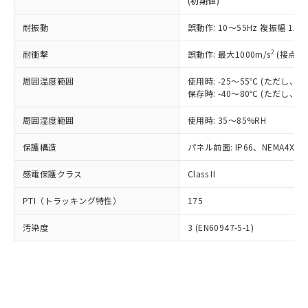
(初期値)
了承ください。
(PBDE) 1000ppm以下、フタル酸ビス(2-エチルヘキシ
○
一定数以上の在庫あり
ニル類) : 1000ppm、 PBDEs(ポリ臭化ジフェニルエーテ
当社は規制貨物を破棄する場合は、完
ル) (DEHP)(別名：DOP) 1000ppm以下、フタル酸ブチ
正式な納期状況および標準価格はお客
ル類) : 1000ppm、
ルベンジル（BBP） 1000ppm以下、フタル酸ジブチル
全に破砕するなど、違法に輸出されな
耐振動
DBP(フタル酸ジブチル) : 1000ppm、 DIBP(フタル酸ジ
誤動作: 10～55Hz 複振幅 1.
様のお取引先、またはお客様担当のオ
（DBP） 1000ppm以下、フタル酸ジイソブチル
イソブチル) : 1000ppm、 BBP(フタル酸ブチルベンジ
△
一定数には満たないが在庫あり
いよう必要な手段を講じます。
ムロン制御機器販売店・当社販売員に
(DIBP) 1000ppm以下
ル) : 1000ppm、
2
耐衝撃
誤動作: 最大1000m/s
(接点開
当社は貴社製品を、核兵器、ミサイ
但し、RoHS指令で産業用監視および制御機器に対する
DEHP(フタル酸ビス(2-エチルヘキシル)) : 1000ppm
ご相談ください。
適用除外項目は除く。
ル、化学兵器、生物兵器またはその他
－
在庫なし(最新の在庫状況につ
オムロン制御機器販売店や当社販売拠
フタル酸エステル類の４物質については閾値を超える意
周囲温度範囲
使用時: -25～55℃ (ただし
武器並びにこれらの製造装置等に一切
いては、お客様のお取引先、ま
図的な使用がないことを確認しています。
点は「
販売ネットワーク
」をご確認
保存時: -40～80℃ (ただし
※2 環境保護使用期限
使用いたしません。
たはお客様担当のオムロン制御
ください。
当社は、貴社製品を第三者に販売する
機器販売店・当社販売員にご確
在庫状況および標準価格結果を当社の
周囲湿度範囲
使用時: 35～85%RH
※2 対応予定月
「ｅ」：有害物質（10物質）のすべてが基
場合は、上記1、2および3の内容を当
認ください)
事前の承諾なく第三者に漏洩または開
準値以下であることを示します。
該第三者に通知します。また当社は、
示しないようお願いします。
保護構造
パネル前面: IP66、NEMA4X, N
部品在庫の切り替え状況などにより、予定
「10」：通常の使用状況下において有害物
販売先および販売に係わる関係者が違
マイパーツ機能（部品リスト作成サー
空
受注生産機種、また在庫状況の
月が前後することがあります。
質が外部に漏えいし、環境に深刻な影響を
法に輸出するおそれがある場合は、取
感電保護クラス
Class II
ビス）をご利用いただくには、I-Web
白
情報を公開していない機種
及ぼさない年数を意味します。
り引きをいたしません。
メンバーズにご登録されている必要が
「－」：未確認です。当社販売部門へお問
PTI（トラッキング特性）
175
あります。
い合わせください。
お客様が当ウェブサイト上で当社にご
※3 非含有証明書ダウンロード
汚染度
3 (EN60947-5-1)
登録された部品リストについて、当社
および当社の共同利用者が、当社の製
下記の非含有証明書をダウンロードするこ
品・サービスに関するお客様との取
とができます。
合意する
キャンセル
引・商談に必要な範囲で利用すること
をご了承ください。
EU RoHS指令（10物質）の非含有証明書
※当社の共同利用者とは、
"個人情報