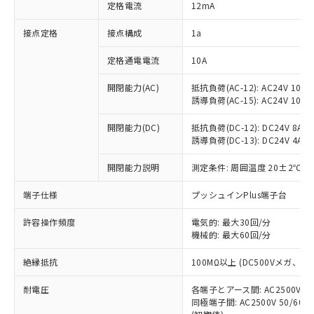
対応済み：EU RoHS指令（10物質）の
定格電流
12mA
非含有に対応した製品が提供可能な商品で
す。
接点定格
接点構成
1a
対応予定：EU RoHS指令（10物質）の非含
ご利用条件
有に対応した製品に切り替える予定のある
定格通電電流
10A
商品です。
開閉能力(AC)
抵抗負荷(AC-12): AC24V 10A/A
対応予定なし：EU RoHS指令（10物質）の
以下の条件をお読みいただき、同意のうえ
誘導負荷(AC-15): AC24V 10A/AC
非含有に非対応の商品で、対応品を出す予
ご利用ください。
定はありません。
開閉能力(DC)
抵抗負荷(DC-12): DC24V 8A/DC
調査・確認中：EU RoHS指令（10物質）の
本サービスは、当社制御機器事業取扱
誘導負荷(DC-13): DC24V 4A/DC
※1 中国RoHS○×表
非含有の対応状況を調査中または確認中の
商品の当社在庫状況および標準価格
商品です。
開閉能力説明
測定条件: 周囲温度 20±2℃、
(税抜)を提供させていただくもので
「○」：最大均質材料含有率が中国RoHSの
非該当品：ライセンス料など無形物で、有
す。
基準値以下であることを示します。
害物質有無と関係のない商品です。
端子仕様
プッシュインPlus端子台
当社制御機器事業取扱商品の中には、
「×」：最大均質材料含有率が中国RoHSの
仕入先様の事情により、非含有部品として
本サービスの対象外となる商品もある
基準値を超えていることを示します。
いたものが、含有品と判明した場合などや
許容操作頻度
電気的: 最大30回/分
当社は、これら貴社製品のうち、外国
ことをご了承ください。
「－」：未確認です。当社販売部門へお問
機械的: 最大60回/分
むを得ず変更することがあります。
為替および外国貿易法に定める商品
在庫状況および標準価格照会結果は、
い合わせください。
（以下｢規制貨物等」という）を輸出
記載している更新日時点での社内デー
絶縁抵抗
100MΩ以上 (DC500Vメガ、
*EU RoHS指令（10物質）：
または国外への提供する場合は、日本
記
タに基づき作成されるものであり、閲
説明
鉛(Pb) 1000ppm以下、 水銀(Hg) 1000ppm以下、 カド
*中国RoHS10物質の基準値 (GB/T26572)：
国政府の輸出許可(または役務取引許
号
覧された時点での実際の在庫および標
ミウム(Cd) 100ppm以下、
耐電圧
Pb(鉛) :1000ppm、 Hg(水銀) : 1000ppm、 Cd(カドミウ
各端子とアース間: AC2500V 50/
可)を取得するなどの必要な手続きを
六価クロム(Cr(Ⅵ)) 1000ppm以下、ポリ臭化ビフェニル
ム) : 100ppm、
準価格とは異なる場合があることをご
同極端子間: AC2500V 50/60
類(PBB) 1000ppm以下、ポリ臭化ジフェニルエーテル類
Cr(Ⅵ)(六価クロム) : 1000ppm、 PBBs(ポリ臭化ビフェ
とります。