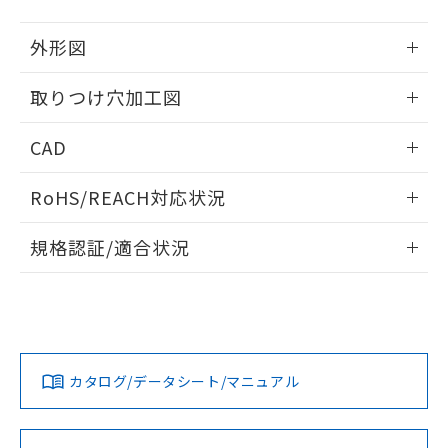
51物質の非含有証明書（当社基準）
の共同利用に関して"
の「1.共同利
※本証明書は発行日時点で非含有を証明す
用者の範囲」に記載されている法人を
外形図
るもので、過去に遡って非含有を証明する
指します。
ものではありません。
情報更新：2026/05/21
取りつけ穴加工図
また、RoHS指令のフタル酸エステル類４
物質の対応では、対応完了までの期間は出
情報更新：2026/05/21
荷製品に未対応品が混在することから備考
CAD
欄に対応日を記載しておりました。
既に当社にて対応品への在庫切替を完了
ログイン/会員登録いただくと、CADデータをダウンロー
RoHS/REACH対応状況
していることから、特段のことがない限
ドすることができます。
り、2022年1月12日より割愛しておりま
情報更新：2026/7/29
す。
規格認証/適合状況
ログイン/会員登録
EU RoHS
注意事項・凡例
A22NL-MPA-TRA-P100-RDについての規格認証/適合状況に
ついては、「カスタマーサポートセンタ お客様相談室」また
は貴社担当オムロン営業員または販売店にお問い合わせくだ
対応状況
対応予定月
※1
※2
さい。
ダウンロードデータをご利用いただく前に、以下を必ずお読
みください。
カタログ/データシート/マニュアル
対応済み
ソフトウェアの使用条件
お問い合わせ