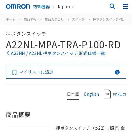
制御機器
Japan
ホーム
>
商品情報
>
商品カテゴリ
>
スイッチ
>
押ボタンスイッチ/表示灯
押ボタンスイッチ
A22NL-MPA-TRA-P100-RD
A22NN / A22NL 押ボタンスイッチ 形式仕様一覧
マイリストに追加
日本語
English
PDF出力
商品概要
押ボタンスイッチ（φ22）, 照光, 金