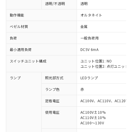
透明/不透明
透明
動作機能
オルタネイト
ベゼル材質
金属
負荷
一般負荷用
最小適用負荷
DC5V 6mA
スイッチユニット構成
ユニット位置1: NO
ユニット位置2: 点灯ユニット
ランプ
照光部方式
LEDランプ
ランプ色
赤
定格電圧
AC100V、AC110V、AC120V
使用電圧
AC100V±10%
AC110V±10%
※1 対応状況
AC100～130V