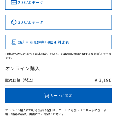
中国 RoHS
注意事項・凡例
2D CADデータ
中国 RoHS表
※1 ※2
3D CADデータ
Pb
Hg
Cd
Cr(VI)
該非判定見解書/項目別対比表
O
O
O
O
日本の外為法に基づく該非判定、およびEAR再輸出規制に関する見解が入手でき
ます。
"対応済み"や非含有の記載がされた商品であっても、流通
在庫等で未対応品が混在する可能性があります。
オンライン購入
非含有品が必要な際は、弊社営業部門もしくは販売店へお
問い合わせください。
¥ 3,190
販売価格（税込）
この製品のRoHS/REACH対応状況ページへ
カートに追加
オンライン購入における出荷予定日は、カートに追加～「ご購入手続き：価
格・納期の確認」画面にてご確認ください。