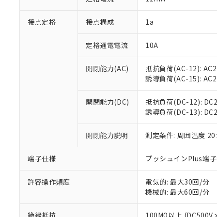
「×」：最大均質
本サービスは
当社は、これ
*EU RoHS指令（10物
「－」：未確認で
鉛(Pb) 1000ppm以下、
接点定格
接点構成
1a
くものです。
う）を輸出ま
記
説明
六価クロム(Cr(Ⅵ)) 1
当社制御機器
などの必要な
フタル酸ビス(2-エチルヘ
号
*中国RoHS10物質の基準値 
ル（DBP） 1000ppm
在庫状況およ
当社は規制貨
定格通電電流
10A
Pb(鉛) :1000ppm、 Hg
但し、RoHS指令で産
のであり、閲
ます。
Cr(Ⅵ)(六価クロム) : 
フタル酸エステル類の４
○
一定数以
DBP(フタル酸ジブチル) :
い。
当社は貴社製
開閉能力(AC)
抵抗負荷(AC-12): AC24
DEHP(フタル酸ビス(2-エ
正式な納期状
置等に一切使
誘導負荷(AC-15): AC24V
当社販売員に
※2 対応予定月
△
一定数に
当社は、貴社
オムロン制御
また当社は、
※2 環境保護使
開閉能力(DC)
抵抗負荷(DC-12): DC24
在庫状況およ
部品在庫の切り替
たしません。
－
在庫なし
誘導負荷(DC-13): DC24
す。
「ｅ」：有害物質
機器販売
マイパーツ機
「10」：通常の
ている必要が
開閉能力説明
測定条件: 周囲温度 2
味します。
空
受注生産
お客様が当ウ
※3 非含有証明
「－」：未確認で
白
が、当社の製
端子仕様
プッシュインPlus端
さい。
下記の非含有証明
※当社の共同
許容操作頻度
電気的: 最大30回/分
いる法人を指
EU RoHS指令（
機械的: 最大60回/分
51物質の非含有証
※本証明書は発行
絶縁抵抗
100MΩ以上 (DC5