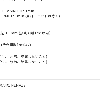
令のフタル酸エステル類４物質の対応では、対応完了までの期間は出
備考欄に対応日を記載しておりました。
品への在庫切替を完了していることから、特段のことがない限り、20
0V 50/60Hz 1min
す。
 50/60Hz 1min (点灯ユニットは除く)
振幅 1.5mm (接点開離1ms以内)
2
(接点開離1ms以内)
 (ただし、氷結、結露しないこと)
 (ただし、氷結、結露しないこと)
A4X, NEMA13