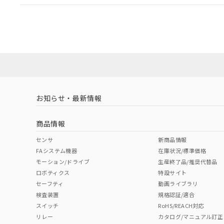
EU RoHS
注意事項・凡例
A22NL-MPA-TRA-P100-RCについての規格認証/適
業員または販売店にお問い合わせください。
ダウンロードデータをご利用いただく前に、以下を必ずお読
対応状況
対応予定月
※1
※2
ソフトウェアの使用条件
対応済み
お知らせ・最新情報
中国 RoHS
注意事項・凡例
商品情報
中国 RoHS表
※1 ※2
センサ
新商品情報
FAシステム機器
在庫状況/標準価格
Pb
Hg
Cd
Cr(V
モーション/ドライブ
生産終了品/推奨代替品
ロボティクス
特設サイト
セーフティ
動画ライブラリ
検査装置
規格認証/適合
X
O
O
O
スイッチ
RoHS/REACH対応
リレー
カタログ/マニュアル訂正