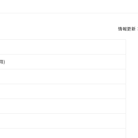
情報更新：2
用)