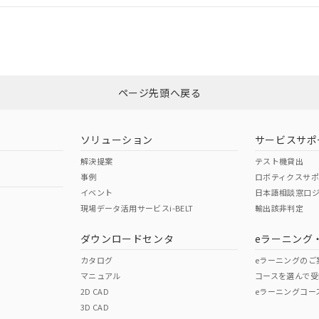
合状況については、「カスタマーサポートセンタ お客様相談室」または貴社
みください。
非含有証明書
※3
ページ先頭へ戻る
ダウンロードはこちら
ソリューション
サービスサポ
解決提案
テスト機貸出
事例
ロボティクスサ
イベント
日本語相談窓口
現場データ活用サービスi-BELT
輸出該非判定
I)
PBBs
PBDEs
DBP
ダウンロードセンタ
eラーニング
カタログ
eラーニングのご
マニュアル
コースを選んで受
O
O
O
2D CAD
eラーニングコー
3D CAD