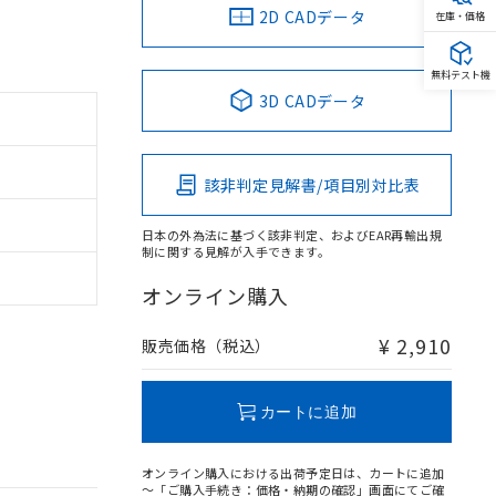
2D CADデータ
在庫・価格
無料テスト機
3D CADデータ
該非判定見解書/項目別対比表
日本の外為法に基づく該非判定、およびEAR再輸出規
制に関する見解が入手できます。
オンライン購入
¥ 2,910
販売価格（税込）
カートに追加
オンライン購入における出荷予定日は、カートに追加
～「ご購入手続き：価格・納期の確認」画面にてご確