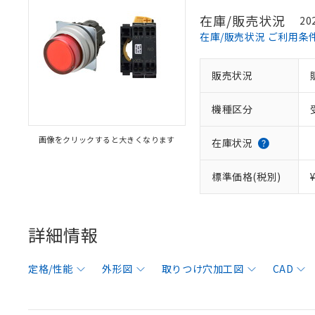
在庫/販売状況
20
在庫/販売状況 ご利用条
販売状況
機種区分
画像をクリックすると大きくなります
在庫状況
標準価格(税別)
詳細情報
定格/性能
外形図
取りつけ穴加工図
CAD