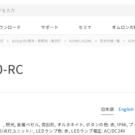
ウンロード
サポート
セミナ
オムロンの
示灯
>
φ22(φ25):照光・非照光・表示灯
>
A22NN / A22NL
>
形式仕様一覧
>
A22N
0-RC
日本語
English
 照光, 金属ベゼル, 突出形, オルタネイト, ボタンの色: 赤, IP66,
O/点灯ユニット/-, LEDランプ色: 赤, LEDランプ電圧: AC/DC24V