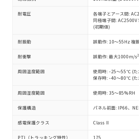
また、RoHS指
混在することから
既に当社にて対応
耐電圧
各端子とアース間: AC250
り割愛しておりま
同極端子間: AC2500V
(初期値)
耐振動
誤動作: 10～55Hz 複
耐衝撃
誤動作: 最大1000m/s
周囲温度範囲
使用時: -25～55℃
保存時: -40～80℃
周囲湿度範囲
使用時: 35～85%RH
保護構造
パネル前面: IP66、NEM
感電保護クラス
Class II
PTI（トラッキング特性）
175