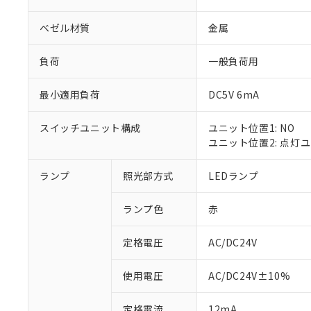
ベゼル材質
金属
負荷
一般負荷用
最小適用負荷
DC5V 6mA
スイッチユニット構成
ユニット位置1: NO
ユニット位置2: 点灯
ランプ
照光部方式
LEDランプ
※1 対応状況
ランプ色
赤
対応済み：EU
対応予定：EU R
対応予定なし：EU
定格電圧
AC/DC24V
調査・確認中：EU
ご利用条件
非該当品：ライセ
使用電圧
AC/DC24V±10%
※1 中国RoHS
仕入先様の事情に
があります。
以下の条件をお読
定格電流
12mA
「○」：最大均質