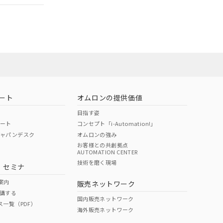
担当オムロン営
お問い合わせ
ート
オムロンの提供価値
目指す姿
ポート
コンセプト「i-Automation!」
ジャパンデスク
オムロンの強み
お客様との共創拠点
AUTOMATION CENTER
DIBP
BBP
DEHP
環境保護
技術を磨く現場
・セミナ
使用期限
案内
販売ネットワーク
講する
O
O
O
10
国内販売ネットワーク
ス一覧（PDF）
海外販売ネットワーク