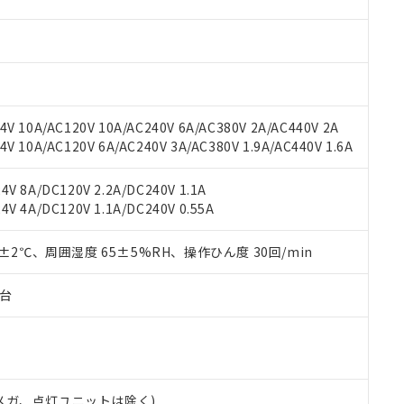
材料含有率が中国RoHSの基準値を超えていることを示します。
、当社制御機器事業取扱商品の当社在庫状況および標準価格(税抜)
ら貴社製品のうち、外国為替および外国貿易法に定める商品（以下｢
質）：
す。当社販売部門へお問い合わせください。
 水銀(Hg) 1000ppm以下、 カドミウム(Cd) 100ppm以下、
たは国外への提供する場合は、日本国政府の輸出許可(または役務取
000ppm以下、ポリ臭化ビフェニル類(PBB) 1000ppm以下、ポリ臭化ジフェニルエーテル類(P
事業取扱商品の中には、本サービスの対象外となる商品もあること
手続きをとります。
キシル) (DEHP)(別名：DOP) 1000ppm以下、フタル酸ブチルベンジル（BBP） 100
(GB/T26572)：
以下、フタル酸ジイソブチル (DIBP) 1000ppm以下
び標準価格照会結果は、記載している更新日時点での社内データに
物を破棄する場合は、完全に破砕するなど、違法に輸出されないよ
(水銀) : 1000ppm、 Cd(カドミウム) : 100ppm、
業用監視および制御機器に対する適用除外項目は除く。
覧された時点での実際の在庫および標準価格とは異なる場合がある
1000ppm、 PBBs(ポリ臭化ビフェニル類) : 1000ppm、 PBDEs(ポリ臭化ジフェニルエーテル類
物質については閾値を超える意図的な使用がないことを確認しています。
上の在庫あり
 1000ppm、 DIBP(フタル酸ジイソブチル) : 1000ppm、 BBP(フタル酸ブチルベンジル) :
品を、核兵器、ミサイル、化学兵器、生物兵器またはその他武器並
V 10A/AC120V 10A/AC240V 6A/AC380V 2A/AC440V 2A
チルヘキシル)) : 1000ppm
況および標準価格はお客様のお取引先、またはお客様担当のオムロ
用いたしません。
 10A/AC120V 6A/AC240V 3A/AC380V 1.9A/AC440V 1.6A
ご相談ください。
は満たないが在庫あり
製品を第三者に販売する場合は、上記1、2および3の内容を当該第
機器販売店や当社販売拠点は「
販売ネットワーク
」をご確認くだ
販売先および販売に係わる関係者が違法に輸出するおそれがある場
用期限
V 8A/DC120V 2.2A/DC240V 1.1A
び標準価格結果を当社の事前の承諾なく第三者に漏洩または開示し
え状況などにより、予定月が前後することがあります。
(最新の在庫状況については、お客様のお取引先、またはお客様担当
V 4A/DC120V 1.1A/DC240V 0.55A
（10物質）のすべてが基準値以下であることを示します。
店・当社販売員にご確認ください)
能（部品リスト作成サービス）をご利用いただくには、I-Webメン
使用状況下において有害物質が外部に漏えいし、環境に深刻な影響を
あります。
0±2℃、周囲湿度 65±5%RH、操作ひん度 30回/min
機種、また在庫状況の情報を公開していない機種
ェブサイト上で当社にご登録された部品リストについて、当社およ
書ダウンロード
す。当社販売部門へお問い合わせください。
品・サービスに関するお客様との取引・商談に必要な範囲で利用す
合意する
キャンセル
子台
書をダウンロードすることができます。
利用者とは、
"個人情報の共同利用に関して"
の「1.共同利用者の
します。
10物質）の非含有証明書
明書（当社基準）
日時点で非含有を証明するもので、過去に遡って非含有を証明するも
00Vメガ、点灯ユニットは除く)