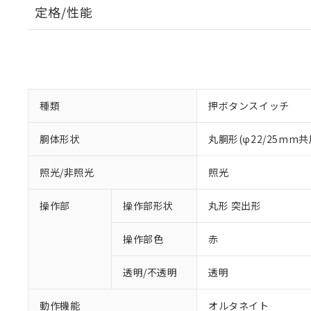
定格/性能
種類
押ボタンスイッチ
胴体形状
丸胴形(φ22/25mm共
照光/非照光
照光
操作部
操作部形状
丸形 突出形
操作部色
赤
透明/不透明
透明
動作機能
オルタネイト