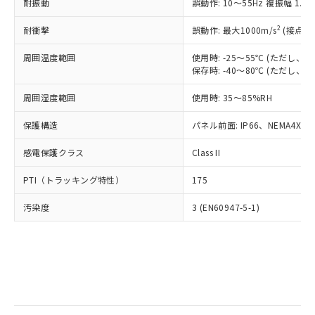
当社は規制貨物を破棄する場合は、完
耐振動
ル) (DEHP)(別名：DOP) 1000ppm以下、フタル酸ブチ
誤動作: 10～55Hz 複振幅 1.
正式な納期状況および標準価格はお客
ル類) : 1000ppm、
ルベンジル（BBP） 1000ppm以下、フタル酸ジブチル
全に破砕するなど、違法に輸出されな
DBP(フタル酸ジブチル) : 1000ppm、 DIBP(フタル酸ジ
様のお取引先、またはお客様担当のオ
（DBP） 1000ppm以下、フタル酸ジイソブチル
イソブチル) : 1000ppm、 BBP(フタル酸ブチルベンジ
△
一定数には満たないが在庫あり
いよう必要な手段を講じます。
2
耐衝撃
誤動作: 最大1000m/s
(接点開
ムロン制御機器販売店・当社販売員に
(DIBP) 1000ppm以下
ル) : 1000ppm、
当社は貴社製品を、核兵器、ミサイ
但し、RoHS指令で産業用監視および制御機器に対する
DEHP(フタル酸ビス(2-エチルヘキシル)) : 1000ppm
ご相談ください。
適用除外項目は除く。
周囲温度範囲
使用時: -25～55℃ (ただし
ル、化学兵器、生物兵器またはその他
－
在庫なし(最新の在庫状況につ
オムロン制御機器販売店や当社販売拠
フタル酸エステル類の４物質については閾値を超える意
保存時: -40～80℃ (ただし
武器並びにこれらの製造装置等に一切
いては、お客様のお取引先、ま
図的な使用がないことを確認しています。
点は「
販売ネットワーク
」をご確認
※2 環境保護使用期限
使用いたしません。
たはお客様担当のオムロン制御
ください。
周囲湿度範囲
使用時: 35～85%RH
当社は、貴社製品を第三者に販売する
機器販売店・当社販売員にご確
在庫状況および標準価格結果を当社の
※2 対応予定月
「ｅ」：有害物質（10物質）のすべてが基
場合は、上記1、2および3の内容を当
認ください)
事前の承諾なく第三者に漏洩または開
保護構造
パネル前面: IP66、NEMA4X, N
準値以下であることを示します。
該第三者に通知します。また当社は、
示しないようお願いします。
部品在庫の切り替え状況などにより、予定
「10」：通常の使用状況下において有害物
販売先および販売に係わる関係者が違
マイパーツ機能（部品リスト作成サー
感電保護クラス
Class II
空
受注生産機種、また在庫状況の
月が前後することがあります。
質が外部に漏えいし、環境に深刻な影響を
法に輸出するおそれがある場合は、取
ビス）をご利用いただくには、I-Web
白
情報を公開していない機種
及ぼさない年数を意味します。
り引きをいたしません。
PTI（トラッキング特性）
175
メンバーズにご登録されている必要が
「－」：未確認です。当社販売部門へお問
あります。
い合わせください。
汚染度
3 (EN60947-5-1)
お客様が当ウェブサイト上で当社にご
※3 非含有証明書ダウンロード
登録された部品リストについて、当社
および当社の共同利用者が、当社の製
下記の非含有証明書をダウンロードするこ
品・サービスに関するお客様との取
とができます。
合意する
キャンセル
引・商談に必要な範囲で利用すること
をご了承ください。
EU RoHS指令（10物質）の非含有証明書
※当社の共同利用者とは、
"個人情報
51物質の非含有証明書（当社基準）