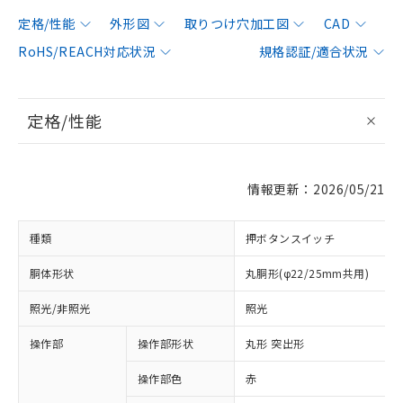
定格/性能
外形図
取りつけ穴加工図
CAD
RoHS/REACH対応状況
規格認証/適合状況
定格/性能
情報更新：2026/05/21
種類
押ボタンスイッチ
胴体形状
丸胴形(φ22/25mm共用)
照光/非照光
照光
操作部
操作部形状
丸形 突出形
操作部色
赤