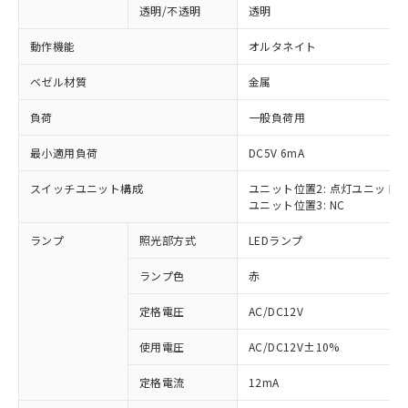
透明/不透明
透明
動作機能
オルタネイト
ベゼル材質
金属
負荷
一般負荷用
最小適用負荷
DC5V 6mA
スイッチユニット構成
ユニット位置2: 点灯ユニット
ユニット位置3: NC
ランプ
照光部方式
LEDランプ
ランプ色
赤
定格電圧
AC/DC12V
使用電圧
AC/DC12V±10%
※1 対応状況
定格電流
12mA
対応済み：EU RoHS指令（10物質）の