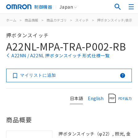
制御機器
Japan
ホーム
>
商品情報
>
商品カテゴリ
>
スイッチ
>
押ボタンスイッチ/表示灯
押ボタンスイッチ
A22NL-MPA-TRA-P002-RB
A22NN / A22NL 押ボタンスイッチ 形式仕様一覧
マイリストに追加
日本語
English
PDF出力
商品概要
押ボタンスイッチ（φ22）, 照光, 金