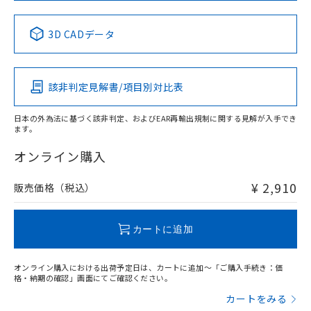
中国 RoHS表
※1 ※2
3D CADデータ
Pb
Hg
Cd
Cr(VI)
該非判定見解書/項目別対比表
X
O
O
O
日本の外為法に基づく該非判定、およびEAR再輸出規制に関する見解が入手でき
ます。
"対応済み"や非含有の記載がされた商品であっても、流通
在庫等で未対応品が混在する可能性があります。
オンライン購入
非含有品が必要な際は、弊社営業部門もしくは販売店へお
問い合わせください。
¥ 2,910
販売価格（税込）
この製品のRoHS/REACH対応状況ページへ
カートに追加
オンライン購入における出荷予定日は、カートに追加～「ご購入手続き：価
格・納期の確認」画面にてご確認ください。
カートをみる