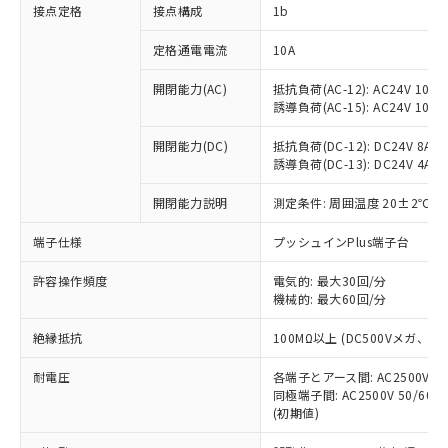
非含有に対応した製品が提供可能な商品で
接点定格
接点構成
1b
す。
対応予定：EU RoHS指令（10物質）の非含
定格通電電流
10A
ご利用条件
有に対応した製品に切り替える予定のある
商品です。
開閉能力(AC)
抵抗負荷(AC-12): AC24V 10A/A
誘導負荷(AC-15): AC24V 10A/AC
対応予定なし：EU RoHS指令（10物質）の
以下の条件をお読みいただき、同意のうえ
非含有に非対応の商品で、対応品を出す予
ご利用ください。
開閉能力(DC)
抵抗負荷(DC-12): DC24V 8A/DC
定はありません。
誘導負荷(DC-13): DC24V 4A/DC
調査・確認中：EU RoHS指令（10物質）の
本サービスは、当社制御機器事業取扱
※1 中国RoHS○×表
非含有の対応状況を調査中または確認中の
商品の当社在庫状況および標準価格
開閉能力説明
測定条件: 周囲温度 20±2℃、
商品です。
(税抜)を提供させていただくもので
「○」：最大均質材料含有率が中国RoHSの
非該当品：ライセンス料など無形物で、有
端子仕様
プッシュインPlus端子台
す。
基準値以下であることを示します。
害物質有無と関係のない商品です。
当社制御機器事業取扱商品の中には、
「×」：最大均質材料含有率が中国RoHSの
仕入先様の事情により、非含有部品として
許容操作頻度
電気的: 最大30回/分
本サービスの対象外となる商品もある
基準値を超えていることを示します。
いたものが、含有品と判明した場合などや
機械的: 最大60回/分
当社は、これら貴社製品のうち、外国
ことをご了承ください。
「－」：未確認です。当社販売部門へお問
むを得ず変更することがあります。
為替および外国貿易法に定める商品
在庫状況および標準価格照会結果は、
い合わせください。
絶縁抵抗
100MΩ以上 (DC500Vメガ、
（以下｢規制貨物等」という）を輸出
記載している更新日時点での社内デー
*EU RoHS指令（10物質）：
または国外への提供する場合は、日本
記
タに基づき作成されるものであり、閲
説明
耐電圧
鉛(Pb) 1000ppm以下、 水銀(Hg) 1000ppm以下、 カド
各端子とアース間: AC2500V 50/
*中国RoHS10物質の基準値 (GB/T26572)：
国政府の輸出許可(または役務取引許
号
覧された時点での実際の在庫および標
ミウム(Cd) 100ppm以下、
Pb(鉛) :1000ppm、 Hg(水銀) : 1000ppm、 Cd(カドミウ
同極端子間: AC2500V 50/60
可)を取得するなどの必要な手続きを
六価クロム(Cr(Ⅵ)) 1000ppm以下、ポリ臭化ビフェニル
ム) : 100ppm、
準価格とは異なる場合があることをご
(初期値)
類(PBB) 1000ppm以下、ポリ臭化ジフェニルエーテル類
Cr(Ⅵ)(六価クロム) : 1000ppm、 PBBs(ポリ臭化ビフェ
とります。
了承ください。
(PBDE) 1000ppm以下、フタル酸ビス(2-エチルヘキシ
○
一定数以上の在庫あり
ニル類) : 1000ppm、 PBDEs(ポリ臭化ジフェニルエーテ