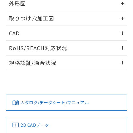
の共同利用に関して"
の「1.共同利
外形図
※本証明書は発行日時点で非含有を証明す
用者の範囲」に記載されている法人を
るもので、過去に遡って非含有を証明する
指します。
情報更新：2026/05/21
ものではありません。
取りつけ穴加工図
また、RoHS指令のフタル酸エステル類４
物質の対応では、対応完了までの期間は出
情報更新：2026/05/21
CAD
荷製品に未対応品が混在することから備考
欄に対応日を記載しておりました。
ログイン/会員登録いただくと、CADデータをダウンロー
RoHS/REACH対応状況
既に当社にて対応品への在庫切替を完了
ドすることができます。
していることから、特段のことがない限
情報更新：2026/7/29
り、2022年1月12日より割愛しておりま
規格認証/適合状況
す。
ログイン/会員登録
EU RoHS
注意事項・凡例
A22NL-MPA-TRA-P002-RBについての規格認証/適合状況に
ついては、「カスタマーサポートセンタ お客様相談室」また
は貴社担当オムロン営業員または販売店にお問い合わせくだ
対応状況
対応予定月
※1
※2
さい。
ダウンロードデータをご利用いただく前に、以下を必ずお読
みください。
カタログ/データシート/マニュアル
対応済み
ソフトウェアの使用条件
お問い合わせ
中国 RoHS
注意事項・凡例
2D CADデータ