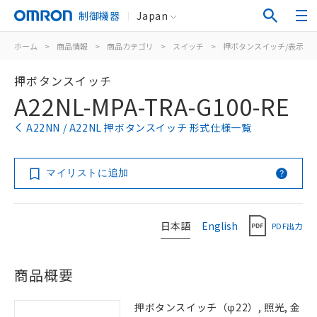
制御機器
Japan
ホーム
>
商品情報
>
商品カテゴリ
>
スイッチ
>
押ボタンスイッチ/表示灯
押ボタンスイッチ
A22NL-MPA-TRA-G100-RE
A22NN / A22NL 押ボタンスイッチ 形式仕様一覧
マイリストに追加
日本語
English
PDF出力
商品概要
押ボタンスイッチ（φ22）, 照光, 金