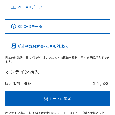
船舶規格）
船舶規格）
船舶規格）
船舶規格
中国 RoHS
注意事項・凡例
2D CADデータ
No
No
No
No
中国 RoHS表
※1 ※2
3D CADデータ
この製品の規格認証/適合状況ページへ
Pb
Hg
Cd
Cr(VI)
その他の認証はこちらのページからご検索ください
該非判定見解書/項目別対比表
O
O
O
O
日本の外為法に基づく該非判定、およびEAR再輸出規制に関する見解が入手でき
ます。
"対応済み"や非含有の記載がされた商品であっても、流通
在庫等で未対応品が混在する可能性があります。
オンライン購入
非含有品が必要な際は、弊社営業部門もしくは販売店へお
問い合わせください。
¥ 2,580
販売価格（税込）
この製品のRoHS/REACH対応状況ページへ
カートに追加
オンライン購入における出荷予定日は、カートに追加～「ご購入手続き：価