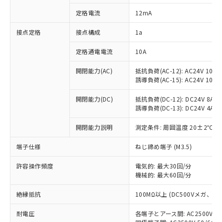
対応済み：EU RoHS指令（10物質）の
定格電流
12mA
非含有に対応した製品が提供可能な商品で
す。
接点定格
接点構成
1a
対応予定：EU RoHS指令（10物質）の非含
ご利用条件
有に対応した製品に切り替える予定のある
定格通電電流
10A
商品です。
対応予定なし：EU RoHS指令（10物質）の
開閉能力(AC)
抵抗負荷(AC-12): AC24V 10A/A
以下の条件をお読みいただき、同意のうえ
非含有に非対応の商品で、対応品を出す予
誘導負荷(AC-15): AC24V 10A/AC
ご利用ください。
定はありません。
調査・確認中：EU RoHS指令（10物質）の
開閉能力(DC)
抵抗負荷(DC-12): DC24V 8A/DC
本サービスは、当社制御機器事業取扱
※1 中国RoHS○×表
誘導負荷(DC-13): DC24V 4A/DC
非含有の対応状況を調査中または確認中の
商品の当社在庫状況および標準価格
商品です。
(税抜)を提供させていただくもので
開閉能力説明
測定条件: 周囲温度 20±2℃、
「○」：最大均質材料含有率が中国RoHSの
非該当品：ライセンス料など無形物で、有
す。
基準値以下であることを示します。
害物質有無と関係のない商品です。
当社制御機器事業取扱商品の中には、
端子仕様
ねじ締め端子 (M3.5)
「×」：最大均質材料含有率が中国RoHSの
仕入先様の事情により、非含有部品として
本サービスの対象外となる商品もある
基準値を超えていることを示します。
いたものが、含有品と判明した場合などや
当社は、これら貴社製品のうち、外国
ことをご了承ください。
許容操作頻度
電気的: 最大30回/分
「－」：未確認です。当社販売部門へお問
むを得ず変更することがあります。
為替および外国貿易法に定める商品
機械的: 最大60回/分
在庫状況および標準価格照会結果は、
い合わせください。
（以下｢規制貨物等」という）を輸出
記載している更新日時点での社内デー
*EU RoHS指令（10物質）：
または国外への提供する場合は、日本
絶縁抵抗
100MΩ以上 (DC500Vメガ、
記
タに基づき作成されるものであり、閲
説明
鉛(Pb) 1000ppm以下、 水銀(Hg) 1000ppm以下、 カド
*中国RoHS10物質の基準値 (GB/T26572)：
国政府の輸出許可(または役務取引許
号
覧された時点での実際の在庫および標
ミウム(Cd) 100ppm以下、
Pb(鉛) :1000ppm、 Hg(水銀) : 1000ppm、 Cd(カドミウ
耐電圧
各端子とアース間: AC2500V 50/
可)を取得するなどの必要な手続きを
六価クロム(Cr(Ⅵ)) 1000ppm以下、ポリ臭化ビフェニル
ム) : 100ppm、
準価格とは異なる場合があることをご