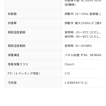
類(PBB) 1000ppm以下、ポリ臭化ジフェニルエーテル類
同極端子間: AC2500V 50/60
Cr(Ⅵ)(六価クロム) : 1000ppm、 PBBs(ポリ臭化ビフェ
とります。
了承ください。
(PBDE) 1000ppm以下、フタル酸ビス(2-エチルヘキシ
○
一定数以上の在庫あり
ニル類) : 1000ppm、 PBDEs(ポリ臭化ジフェニルエーテ
(初期値)
当社は規制貨物を破棄する場合は、完
ル) (DEHP)(別名：DOP) 1000ppm以下、フタル酸ブチ
正式な納期状況および標準価格はお客
ル類) : 1000ppm、
ルベンジル（BBP） 1000ppm以下、フタル酸ジブチル
全に破砕するなど、違法に輸出されな
DBP(フタル酸ジブチル) : 1000ppm、 DIBP(フタル酸ジ
様のお取引先、またはお客様担当のオ
耐振動
誤動作: 10～55Hz 複振幅 1.
（DBP） 1000ppm以下、フタル酸ジイソブチル
イソブチル) : 1000ppm、 BBP(フタル酸ブチルベンジ
△
一定数には満たないが在庫あり
いよう必要な手段を講じます。
ムロン制御機器販売店・当社販売員に
(DIBP) 1000ppm以下
ル) : 1000ppm、
当社は貴社製品を、核兵器、ミサイ
但し、RoHS指令で産業用監視および制御機器に対する
DEHP(フタル酸ビス(2-エチルヘキシル)) : 1000ppm
ご相談ください。
2
耐衝撃
誤動作: 最大1000m/s
(接点開
適用除外項目は除く。
ル、化学兵器、生物兵器またはその他
－
在庫なし(最新の在庫状況につ
オムロン制御機器販売店や当社販売拠
フタル酸エステル類の４物質については閾値を超える意
武器並びにこれらの製造装置等に一切
いては、お客様のお取引先、ま
周囲温度範囲
図的な使用がないことを確認しています。
使用時: -25～55℃ (ただし
点は「
販売ネットワーク
」をご確認
※2 環境保護使用期限
使用いたしません。
保存時: -40～80℃ (ただし
たはお客様担当のオムロン制御
ください。
当社は、貴社製品を第三者に販売する
機器販売店・当社販売員にご確
在庫状況および標準価格結果を当社の
※2 対応予定月
「ｅ」：有害物質（10物質）のすべてが基
周囲湿度範囲
使用時: 35～85%RH
場合は、上記1、2および3の内容を当
認ください)
事前の承諾なく第三者に漏洩または開
準値以下であることを示します。
該第三者に通知します。また当社は、
示しないようお願いします。
保護構造
パネル前面: IP66、NEMA4X, N
部品在庫の切り替え状況などにより、予定
「10」：通常の使用状況下において有害物
販売先および販売に係わる関係者が違
マイパーツ機能（部品リスト作成サー
空
受注生産機種、また在庫状況の
月が前後することがあります。
質が外部に漏えいし、環境に深刻な影響を
法に輸出するおそれがある場合は、取
ビス）をご利用いただくには、I-Web
白
情報を公開していない機種
感電保護クラス
Class II
及ぼさない年数を意味します。
り引きをいたしません。
メンバーズにご登録されている必要が
「－」：未確認です。当社販売部門へお問
あります。
PTI（トラッキング特性）
175
い合わせください。
お客様が当ウェブサイト上で当社にご
※3 非含有証明書ダウンロード
登録された部品リストについて、当社
汚染度
3 (EN60947-5-1)
および当社の共同利用者が、当社の製
下記の非含有証明書をダウンロードするこ
品・サービスに関するお客様との取
とができます。
合意する
キャンセル
引・商談に必要な範囲で利用すること
をご了承ください。
EU RoHS指令（10物質）の非含有証明書