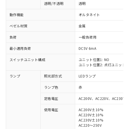
透明/不透明
透明
動作機能
オルタネイト
ベゼル材質
金属
負荷
一般負荷用
最小適用負荷
DC5V 6mA
スイッチユニット構成
ユニット位置1: NO
ユニット位置2: 点灯ユニット
ランプ
照光部方式
LEDランプ
ランプ色
赤
定格電圧
AC200V、AC220V、AC230V、
使用電圧
AC200V±10%
AC220V±10%
※1 対応状況
AC230V±10%
AC220～250V