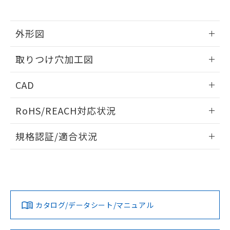
※当社の共同利用者とは、
"個人情報
51物質の非含有証明書（当社基準）
の共同利用に関して"
の「1.共同利
※本証明書は発行日時点で非含有を証明す
用者の範囲」に記載されている法人を
るもので、過去に遡って非含有を証明する
外形図
指します。
ものではありません。
情報更新：2026/05/21
また、RoHS指令のフタル酸エステル類４
取りつけ穴加工図
物質の対応では、対応完了までの期間は出
荷製品に未対応品が混在することから備考
情報更新：2026/05/21
CAD
欄に対応日を記載しておりました。
既に当社にて対応品への在庫切替を完了
ログイン/会員登録いただくと、CADデータをダウンロー
していることから、特段のことがない限
RoHS/REACH対応状況
ドすることができます。
り、2022年1月12日より割愛しておりま
す。
情報更新：2026/7/29
規格認証/適合状況
ログイン/会員登録
EU RoHS
注意事項・凡例
UL認証
CSA認証
CEマーキング
Yes
Yes
Yes
対応状況
対応予定月
※1
※2
ダウンロードデータをご利用いただく前に、以下を必ずお読
みください。
カタログ/データシート/マニュアル
対応済み
ソフトウェアの使用条件
LR型式承認
DNV型式承認
BV型式承認
KR型式承
（イギリス
（ノルウェー
（フランス
（韓国