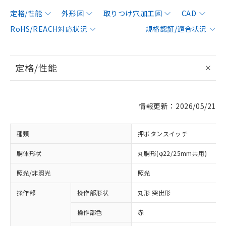
定格/性能
外形図
取りつけ穴加工図
CAD
RoHS/REACH対応状況
規格認証/適合状況
定格/性能
情報更新：2026/05/21
種類
押ボタンスイッチ
胴体形状
丸胴形(φ22/25mm共用)
照光/非照光
照光
操作部
操作部形状
丸形 突出形
操作部色
赤