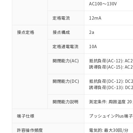
AC100～130V
があります。
以下の条件をお読
「○」：最大均質
「×」：最大均質
本サービスは
当社は、これ
定格電流
12mA
*EU RoHS指令（10物
「－」：未確認で
鉛(Pb) 1000ppm以下、
くものです。
う）を輸出ま
記
説明
六価クロム(Cr(Ⅵ)) 1
当社制御機器
などの必要な
フタル酸ビス(2-エチルヘ
接点定格
接点構成
2a
号
*中国RoHS10物質の基準値 
ル（DBP） 1000ppm
在庫状況およ
当社は規制貨
Pb(鉛) :1000ppm、 Hg
但し、RoHS指令で産
のであり、閲
ます。
Cr(Ⅵ)(六価クロム) : 
フタル酸エステル類の４
定格通電電流
10A
○
一定数以
DBP(フタル酸ジブチル) :
い。
当社は貴社製
DEHP(フタル酸ビス(2-エ
正式な納期状
置等に一切使
開閉能力(AC)
抵抗負荷(AC-12): AC24
当社販売員に
※2 対応予定月
△
一定数に
当社は、貴社
誘導負荷(AC-15): AC24V
オムロン制御
また当社は、
※2 環境保護使
在庫状況およ
部品在庫の切り替
たしません。
－
在庫なし
す。
開閉能力(DC)
抵抗負荷(DC-12): DC24
「ｅ」：有害物質
機器販売
マイパーツ機
誘導負荷(DC-13): DC24
「10」：通常の
ている必要が
味します。
空
受注生産
お客様が当ウ
※3 非含有証明
「－」：未確認で
開閉能力説明
測定条件: 周囲温度 2
白
が、当社の製
さい。
下記の非含有証明
端子仕様
プッシュインPlus端
※当社の共同
いる法人を指
EU RoHS指令（
許容操作頻度
電気的: 最大30回/分
51物質の非含有証