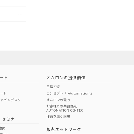
2026/7/29
担当オムロン営
お問い合わせ
ート
オムロンの提供価値
目指す姿
ポート
コンセプト「i-Automation!」
ジャパンデスク
オムロンの強み
お客様との共創拠点
AUTOMATION CENTER
DIBP
BBP
DEHP
環境保護
技術を磨く現場
・セミナ
使用期限
案内
販売ネットワーク