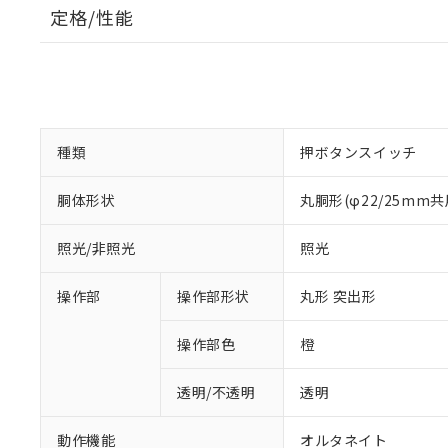
定格/性能
種類
押ボタンスイッチ
胴体形状
丸胴形(φ22/25mm共
照光/非照光
照光
操作部
操作部形状
丸形 突出形
操作部色
橙
透明/不透明
透明
動作機能
オルタネイト