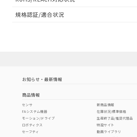
規格認証/適合状況
EU RoHS
注意事項・凡例
A22NL-MPA-TOA-P101-ODについての規格認証/適
業員または販売店にお問い合わせください。
ダウンロードデータをご利用いただく前に、以下を必ずお読
対応状況
対応予定月
※1
※2
ソフトウェアの使用条件
対応済み
お知らせ・最新情報
中国 RoHS
注意事項・凡例
商品情報
中国 RoHS表
※1 ※2
センサ
新商品情報
FAシステム機器
在庫状況/標準価格
Pb
Hg
Cd
Cr(V
モーション/ドライブ
生産終了品/推奨代替品
ロボティクス
特設サイト
セーフティ
動画ライブラリ