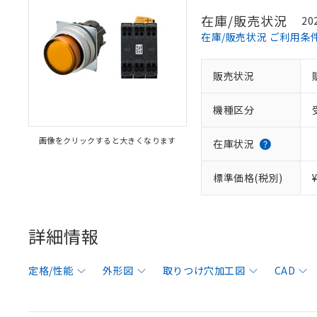
在庫/販売状況
20
在庫/販売状況 ご利用条
販売状況
機種区分
画像をクリックすると大きくなります
在庫状況
標準価格(税別)
詳細情報
定格/性能
外形図
取りつけ穴加工図
CAD