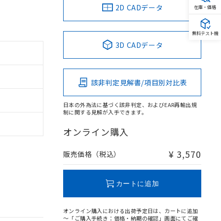
2D CADデータ
在庫・価格
無料テスト機
3D CADデータ
該非判定見解書/項目別対比表
日本の外為法に基づく該非判定、およびEAR再輸出規
制に関する見解が入手できます。
オンライン購入
¥ 3,570
販売価格（税込）
カートに追加
オンライン購入における出荷予定日は、カートに追加
～「ご購入手続き：価格・納期の確認」画面にてご確