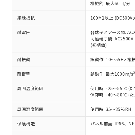
機械的: 最大60回/分
※本証明書は発行
また、RoHS指
混在することから
絶縁抵抗
100MΩ以上 (DC5
既に当社にて対応
り割愛しておりま
耐電圧
各端子とアース間: AC250
同極端子間: AC2500V
(初期値)
耐振動
誤動作: 10～55Hz 複
耐衝撃
誤動作: 最大1000m/s
周囲温度範囲
使用時: -25～55℃
保存時: -40～80℃
周囲湿度範囲
使用時: 35～85%RH
保護構造
パネル前面: IP66、NEM