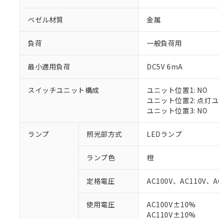
ベゼル材質
金属
負荷
一般負荷用
最小適用負荷
DC5V 6mA
スイッチユニット構成
ユニット位置1: NO
ユニット位置2: 点灯
ユニット位置3: NO
ランプ
照光部方式
LEDランプ
※1 対応状況
ランプ色
橙
対応済み：EU
対応予定：EU R
定格電圧
AC100V、AC110V、A
対応予定なし：EU
調査・確認中：EU
ご利用条件
使用電圧
AC100V±10%
非該当品：ライセ
※1 中国RoHS
AC110V±10%
仕入先様の事情に