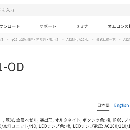
ウンロード
サポート
セミナ
オムロンの
示灯
>
φ22(φ25):照光・非照光・表示灯
>
A22NN / A22NL
>
形式仕様一覧
>
A22
1-OD
日本語
English
 照光, 金属ベゼル, 突出形, オルタネイト, ボタンの色: 橙, IP66,
O/点灯ユニット/NO, LEDランプ色: 橙, LEDランプ電圧: AC100/110/1