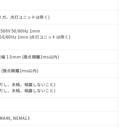
日時点で非含有を証明するもので、過去に遡って非含有を証明するも
令のフタル酸エステル類４物質の対応では、対応完了までの期間は出
備考欄に対応日を記載しておりました。
00Vメガ、点灯ユニットは除く)
品への在庫切替を完了していることから、特段のことがない限り、20
す。
0V 50/60Hz 1min
 50/60Hz 1min (点灯ユニットは除く)
振幅 1.5mm (接点開離1ms以内)
2
(接点開離1ms以内)
 (ただし、氷結、結露しないこと)
 (ただし、氷結、結露しないこと)
A4X, NEMA13