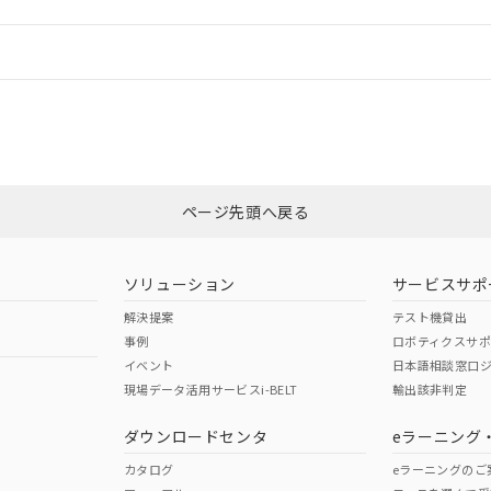
情報更新：
ログイン/会員登録
合状況については、「カスタマーサポートセンタ お客様相談室」または貴社
みください。
非含有証明書
※3
ページ先頭へ戻る
ダウンロードはこちら
ソリューション
サービスサポ
解決提案
テスト機貸出
事例
ロボティクスサ
イベント
日本語相談窓口
現場データ活用サービスi-BELT
輸出該非判定
I)
PBBs
PBDEs
DBP
ダウンロードセンタ
eラーニング
カタログ
eラーニングのご