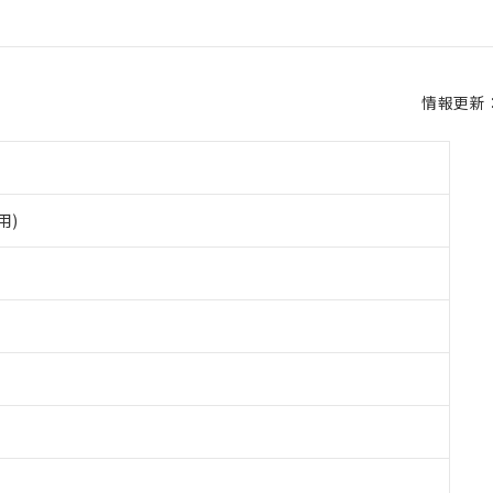
情報更新：2
用)