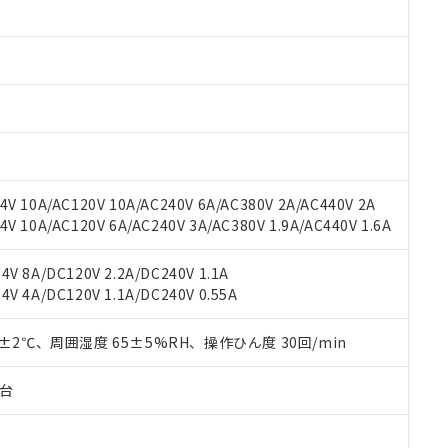
みいただき、同意のうえご利用ください。
材料含有率が中国RoHSの基準値以下であることを示します。
材料含有率が中国RoHSの基準値を超えていることを示します。
、当社制御機器事業取扱商品の当社在庫状況および標準価格(税抜)
ら貴社製品のうち、外国為替および外国貿易法に定める商品（以下｢
質）：
す。当社販売部門へお問い合わせください。
 水銀(Hg) 1000ppm以下、 カドミウム(Cd) 100ppm以下、
たは国外への提供する場合は、日本国政府の輸出許可(または役務取
000ppm以下、ポリ臭化ビフェニル類(PBB) 1000ppm以下、ポリ臭化ジフェニルエーテル類(P
事業取扱商品の中には、本サービスの対象外となる商品もあること
手続きをとります。
キシル) (DEHP)(別名：DOP) 1000ppm以下、フタル酸ブチルベンジル（BBP） 100
(GB/T26572)：
以下、フタル酸ジイソブチル (DIBP) 1000ppm以下
び標準価格照会結果は、記載している更新日時点での社内データに
物を破棄する場合は、完全に破砕するなど、違法に輸出されないよ
(水銀) : 1000ppm、 Cd(カドミウム) : 100ppm、
業用監視および制御機器に対する適用除外項目は除く。
覧された時点での実際の在庫および標準価格とは異なる場合がある
1000ppm、 PBBs(ポリ臭化ビフェニル類) : 1000ppm、 PBDEs(ポリ臭化ジフェニルエーテル類
物質については閾値を超える意図的な使用がないことを確認しています。
上の在庫あり
 1000ppm、 DIBP(フタル酸ジイソブチル) : 1000ppm、 BBP(フタル酸ブチルベンジル) :
品を、核兵器、ミサイル、化学兵器、生物兵器またはその他武器並
チルヘキシル)) : 1000ppm
況および標準価格はお客様のお取引先、またはお客様担当のオムロ
用いたしません。
V 10A/AC120V 10A/AC240V 6A/AC380V 2A/AC440V 2A
ご相談ください。
は満たないが在庫あり
製品を第三者に販売する場合は、上記1、2および3の内容を当該第
 10A/AC120V 6A/AC240V 3A/AC380V 1.9A/AC440V 1.6A
機器販売店や当社販売拠点は「
販売ネットワーク
」をご確認くだ
販売先および販売に係わる関係者が違法に輸出するおそれがある場
用期限
び標準価格結果を当社の事前の承諾なく第三者に漏洩または開示し
え状況などにより、予定月が前後することがあります。
(最新の在庫状況については、お客様のお取引先、またはお客様担当
V 8A/DC120V 2.2A/DC240V 1.1A
（10物質）のすべてが基準値以下であることを示します。
店・当社販売員にご確認ください)
能（部品リスト作成サービス）をご利用いただくには、I-Webメン
V 4A/DC120V 1.1A/DC240V 0.55A
使用状況下において有害物質が外部に漏えいし、環境に深刻な影響を
あります。
機種、また在庫状況の情報を公開していない機種
ェブサイト上で当社にご登録された部品リストについて、当社およ
書ダウンロード
す。当社販売部門へお問い合わせください。
0±2℃、周囲湿度 65±5%RH、操作ひん度 30回/min
品・サービスに関するお客様との取引・商談に必要な範囲で利用す
合意する
キャンセル
書をダウンロードすることができます。
子台
利用者とは、
"個人情報の共同利用に関して"
の「1.共同利用者の
します。
10物質）の非含有証明書
明書（当社基準）