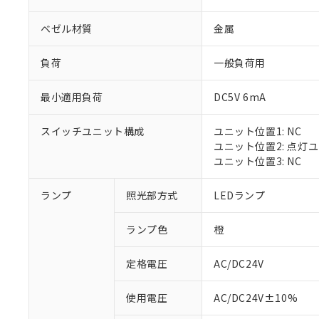
ベゼル材質
金属
負荷
一般負荷用
最小適用負荷
DC5V 6mA
スイッチユニット構成
ユニット位置1: NC
ユニット位置2: 点灯
ユニット位置3: NC
※1 対応状況
ランプ
照光部方式
LEDランプ
対応済み：EU
ランプ色
橙
対応予定：EU R
対応予定なし：EU
定格電圧
AC/DC24V
調査・確認中：EU
ご利用条件
非該当品：ライセ
※1 中国RoHS
使用電圧
AC/DC24V±10%
仕入先様の事情に
があります。
以下の条件をお読