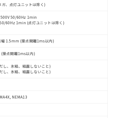
令のフタル酸エステル類４物質の対応では、対応完了までの期間は出
00Vメガ、点灯ユニットは除く)
備考欄に対応日を記載しておりました。
品への在庫切替を完了していることから、特段のことがない限り、20
0V 50/60Hz 1min
す。
 50/60Hz 1min (点灯ユニットは除く)
振幅 1.5mm (接点開離1ms以内)
2
(接点開離1ms以内)
 (ただし、氷結、結露しないこと)
 (ただし、氷結、結露しないこと)
A4X, NEMA13