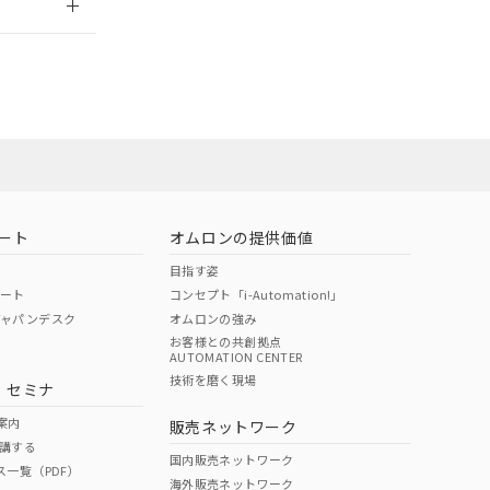
ート
オムロンの提供価値
目指す姿
ポート
コンセプト「i-Automation!」
ジャパンデスク
オムロンの強み
お客様との共創拠点
AUTOMATION CENTER
DIBP
BBP
DEHP
環境保護
技術を磨く現場
・セミナ
状況ページへ
使用期限
検索ください
案内
販売ネットワーク
講する
O
O
O
10
国内販売ネットワーク
ス一覧（PDF）
海外販売ネットワーク