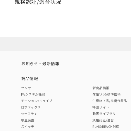
規格認証/適合状況
EU RoHS
注意事項・凡例
UL認証
CSA認証
CEマーキング
ダウンロードデータをご利用いただく前に、以下を必ずお読
Yes
Yes
Yes
対応状況
対応予定月
※1
※2
ソフトウェアの使用条件
対応済み
LR型式承認
DNV型式承認
BV型式承認
KR
（イギリス
（ノルウェー
（フランス
（
お知らせ・最新情報
中国 RoHS
注意事項・凡例
船舶規格）
船舶規格）
船舶規格）
船
商品情報
No
No
No
No
中国 RoHS表
※1 ※2
センサ
新商品情報
FAシステム機器
在庫状況/標準価格
Pb
Hg
Cd
Cr(V
モーション/ドライブ
生産終了品/推奨代替品
ロボティクス
特設サイト
セーフティ
動画ライブラリ
検査装置
規格認証/適合
X
O
O
O
スイッチ
RoHS/REACH対応