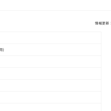
情報更新：2
用)