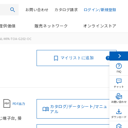
お問い合わせ
カタログ請求
ログイン/新規登録
検索
提供価値
販売ネットワーク
オンラインストア
NL-MPA-TOA-G202-OC
マイリストに追加
FAQ
チャット
お問い合わせ
PDF出力
カタログ/データシート/マニュ
アル
じ端子台, 接
ダウンロード