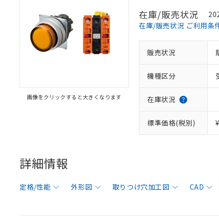
在庫/販売状況
20
在庫/販売状況 ご利用条
販売状況
機種区分
画像をクリックすると大きくなります
在庫状況
標準価格(税別)
詳細情報
定格/性能
外形図
取りつけ穴加工図
CAD