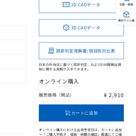
2D CADデータ
在庫・価格
無料テスト機
3D CADデータ
該非判定見解書/項目別対比表
日本の外為法に基づく該非判定、およびEAR再輸出規
制に関する見解が入手できます。
オンライン購入
¥ 2,910
販売価格（税込）
カートに追加
オンライン購入における出荷予定日は、カートに追加
～「ご購入手続き：価格・納期の確認」画面にてご確