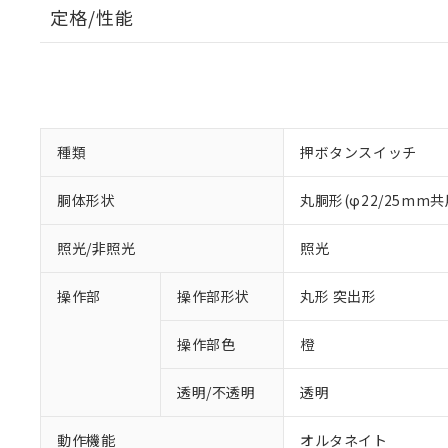
定格/性能
種類
押ボタンスイッチ
胴体形状
丸胴形(φ22/25mm共
照光/非照光
照光
操作部
操作部形状
丸形 突出形
操作部色
橙
透明/不透明
透明
動作機能
オルタネイト