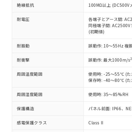
また、RoHS指
絶縁抵抗
100MΩ以上 (DC5
混在することから
既に当社にて対応
耐電圧
各端子とアース間: AC250
り割愛しておりま
同極端子間: AC2500V
(初期値)
耐振動
誤動作: 10～55Hz 複
耐衝撃
誤動作: 最大1000m/s
周囲温度範囲
使用時: -25～55℃
保存時: -40～80℃
周囲湿度範囲
使用時: 35～85%RH
保護構造
パネル前面: IP66、NEM
感電保護クラス
Class II