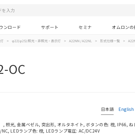
ウンロード
サポート
セミナ
オムロンの
示灯
>
φ22(φ25):照光・非照光・表示灯
>
A22NN / A22NL
>
形式仕様一覧
>
A22
2-OC
日本語
English
照光, 金属ベゼル, 突出形, オルタネイト, ボタンの色: 橙, IP66, ね
C, LEDランプ色: 橙, LEDランプ電圧: AC/DC24V