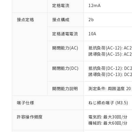
「○」：最大均質
定格電流
12mA
「×」：最大均質
本サービスは
当社は、これ
*EU RoHS指令（10物
「－」：未確認で
鉛(Pb) 1000ppm以下、
くものです。
う）を輸出ま
接点定格
接点構成
2b
記
説明
六価クロム(Cr(Ⅵ)) 1
当社制御機器
などの必要な
フタル酸ビス(2-エチルヘ
号
*中国RoHS10物質の基準値 
ル（DBP） 1000ppm
在庫状況およ
当社は規制貨
Pb(鉛) :1000ppm、 Hg
定格通電電流
10A
但し、RoHS指令で産
のであり、閲
ます。
Cr(Ⅵ)(六価クロム) : 
フタル酸エステル類の４
○
一定数以
DBP(フタル酸ジブチル) :
い。
当社は貴社製
DEHP(フタル酸ビス(2-エ
開閉能力(AC)
抵抗負荷(AC-12): AC24
正式な納期状
置等に一切使
誘導負荷(AC-15): AC24V
当社販売員に
※2 対応予定月
△
一定数に
当社は、貴社
オムロン制御
また当社は、
※2 環境保護使
在庫状況およ
部品在庫の切り替
たしません。
開閉能力(DC)
抵抗負荷(DC-12): DC24
－
在庫なし
す。
誘導負荷(DC-13): DC24
「ｅ」：有害物質
機器販売
マイパーツ機
「10」：通常の
ている必要が
味します。
開閉能力説明
測定条件: 周囲温度 2
空
受注生産
お客様が当ウ
※3 非含有証明
「－」：未確認で
白
が、当社の製
端子仕様
ねじ締め端子 (M3.5)
さい。
下記の非含有証明
※当社の共同
いる法人を指
許容操作頻度
電気的: 最大30回/分
EU RoHS指令（
機械的: 最大60回/分
51物質の非含有証
※本証明書は発行