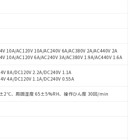
材料含有率が中国RoHSの基準値以下であることを示します。
材料含有率が中国RoHSの基準値を超えていることを示します。
、当社制御機器事業取扱商品の当社在庫状況および標準価格(税抜)
ら貴社製品のうち、外国為替および外国貿易法に定める商品（以下｢
質）：
す。当社販売部門へお問い合わせください。
 水銀(Hg) 1000ppm以下、 カドミウム(Cd) 100ppm以下、
たは国外への提供する場合は、日本国政府の輸出許可(または役務取
000ppm以下、ポリ臭化ビフェニル類(PBB) 1000ppm以下、ポリ臭化ジフェニルエーテル類(P
事業取扱商品の中には、本サービスの対象外となる商品もあること
手続きをとります。
キシル) (DEHP)(別名：DOP) 1000ppm以下、フタル酸ブチルベンジル（BBP） 100
(GB/T26572)：
以下、フタル酸ジイソブチル (DIBP) 1000ppm以下
び標準価格照会結果は、記載している更新日時点での社内データに
物を破棄する場合は、完全に破砕するなど、違法に輸出されないよ
(水銀) : 1000ppm、 Cd(カドミウム) : 100ppm、
業用監視および制御機器に対する適用除外項目は除く。
覧された時点での実際の在庫および標準価格とは異なる場合がある
1000ppm、 PBBs(ポリ臭化ビフェニル類) : 1000ppm、 PBDEs(ポリ臭化ジフェニルエーテル類
物質については閾値を超える意図的な使用がないことを確認しています。
上の在庫あり
 1000ppm、 DIBP(フタル酸ジイソブチル) : 1000ppm、 BBP(フタル酸ブチルベンジル) :
品を、核兵器、ミサイル、化学兵器、生物兵器またはその他武器並
チルヘキシル)) : 1000ppm
V 10A/AC120V 10A/AC240V 6A/AC380V 2A/AC440V 2A
況および標準価格はお客様のお取引先、またはお客様担当のオムロ
用いたしません。
 10A/AC120V 6A/AC240V 3A/AC380V 1.9A/AC440V 1.6A
ご相談ください。
は満たないが在庫あり
製品を第三者に販売する場合は、上記1、2および3の内容を当該第
機器販売店や当社販売拠点は「
販売ネットワーク
」をご確認くだ
販売先および販売に係わる関係者が違法に輸出するおそれがある場
用期限
び標準価格結果を当社の事前の承諾なく第三者に漏洩または開示し
え状況などにより、予定月が前後することがあります。
V 8A/DC120V 2.2A/DC240V 1.1A
(最新の在庫状況については、お客様のお取引先、またはお客様担当
V 4A/DC120V 1.1A/DC240V 0.55A
（10物質）のすべてが基準値以下であることを示します。
店・当社販売員にご確認ください)
能（部品リスト作成サービス）をご利用いただくには、I-Webメン
使用状況下において有害物質が外部に漏えいし、環境に深刻な影響を
あります。
0±2℃、周囲湿度 65±5%RH、操作ひん度 30回/min
機種、また在庫状況の情報を公開していない機種
ェブサイト上で当社にご登録された部品リストについて、当社およ
書ダウンロード
す。当社販売部門へお問い合わせください。
品・サービスに関するお客様との取引・商談に必要な範囲で利用す
合意する
キャンセル
書をダウンロードすることができます。
利用者とは、
"個人情報の共同利用に関して"
の「1.共同利用者の
します。
10物質）の非含有証明書
明書（当社基準）
日時点で非含有を証明するもので、過去に遡って非含有を証明するも