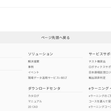
ログイン/会員登録
CCC認証
電波法
みください。
Yes
N/A
非含有証明書
※3
ページ先頭へ戻る
ダウンロードはこちら
型式承認
NK型式承認
ABS型式承認
韓国
（日本
（アメリカ
ソリューション
サービスサポ
舶規格）
船舶規格）
船舶規格）
解決提案
テスト機貸出
事例
ロボティクスサ
No
No
イベント
日本語相談窓口
現場データ活用サービスi-BELT
輸出該非判定
I)
PBBs
PBDEs
DBP
ダウンロードセンタ
eラーニング
この製品の規格認証/適合
その他の認証はこちらのページからご
カタログ
eラーニングのご
マニュアル
コースを選んで受
O
O
O
2D CAD
eラーニングコー