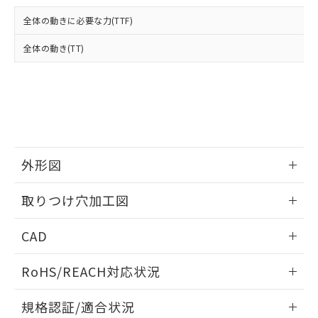
および当社の共同利用者が、当社の製
下記の非含有証明書をダウンロードするこ
品・サービスに関するお客様との取
全体の動きに必要な力(TTF)
とができます。
合意する
キャンセル
引・商談に必要な範囲で利用すること
をご了承ください。
全体の動き(TT)
EU RoHS指令（10物質）の非含有証明書
※当社の共同利用者とは、
"個人情報
51物質の非含有証明書（当社基準）
の共同利用に関して"
の「1.共同利
※本証明書は発行日時点で非含有を証明す
用者の範囲」に記載されている法人を
るもので、過去に遡って非含有を証明する
指します。
ものではありません。
また、RoHS指令のフタル酸エステル類４
物質の対応では、対応完了までの期間は出
荷製品に未対応品が混在することから備考
外形図
欄に対応日を記載しておりました。
情報更新：2026/05/21
既に当社にて対応品への在庫切替を完了
取りつけ穴加工図
していることから、特段のことがない限
り、2022年1月12日より割愛しておりま
情報更新：2026/05/21
CAD
す。
ログイン/会員登録いただくと、CADデータをダウンロー
RoHS/REACH対応状況
ドすることができます。
情報更新：2026/7/29
規格認証/適合状況