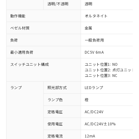
透明/不透明
透明
動作機能
オルタネイト
ベゼル材質
金属
負荷
一般負荷用
最小適用負荷
DC5V 6mA
スイッチユニット構成
ユニット位置1: NO
ユニット位置2: 点灯ユニット
ユニット位置3: NC
ランプ
照光部方式
LEDランプ
ランプ色
橙
定格電圧
AC/DC24V
使用電圧
AC/DC24V±10%
定格電流
12mA