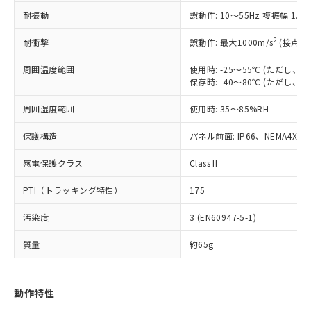
（以下｢規制貨物等」という）を輸出
記載している更新日時点での社内デー
耐振動
誤動作: 10～55Hz 複振幅 1.
*EU RoHS指令（10物質）：
または国外への提供する場合は、日本
記
タに基づき作成されるものであり、閲
説明
鉛(Pb) 1000ppm以下、 水銀(Hg) 1000ppm以下、 カド
*中国RoHS10物質の基準値 (GB/T26572)：
国政府の輸出許可(または役務取引許
号
覧された時点での実際の在庫および標
ミウム(Cd) 100ppm以下、
Pb(鉛) :1000ppm、 Hg(水銀) : 1000ppm、 Cd(カドミウ
2
耐衝撃
誤動作: 最大1000m/s
(接点開
可)を取得するなどの必要な手続きを
六価クロム(Cr(Ⅵ)) 1000ppm以下、ポリ臭化ビフェニル
ム) : 100ppm、
準価格とは異なる場合があることをご
類(PBB) 1000ppm以下、ポリ臭化ジフェニルエーテル類
Cr(Ⅵ)(六価クロム) : 1000ppm、 PBBs(ポリ臭化ビフェ
とります。
了承ください。
(PBDE) 1000ppm以下、フタル酸ビス(2-エチルヘキシ
周囲温度範囲
使用時: -25～55℃ (ただし
○
一定数以上の在庫あり
ニル類) : 1000ppm、 PBDEs(ポリ臭化ジフェニルエーテ
当社は規制貨物を破棄する場合は、完
ル) (DEHP)(別名：DOP) 1000ppm以下、フタル酸ブチ
正式な納期状況および標準価格はお客
ル類) : 1000ppm、
保存時: -40～80℃ (ただし
ルベンジル（BBP） 1000ppm以下、フタル酸ジブチル
全に破砕するなど、違法に輸出されな
DBP(フタル酸ジブチル) : 1000ppm、 DIBP(フタル酸ジ
様のお取引先、またはお客様担当のオ
（DBP） 1000ppm以下、フタル酸ジイソブチル
イソブチル) : 1000ppm、 BBP(フタル酸ブチルベンジ
△
一定数には満たないが在庫あり
いよう必要な手段を講じます。
周囲湿度範囲
使用時: 35～85%RH
ムロン制御機器販売店・当社販売員に
(DIBP) 1000ppm以下
ル) : 1000ppm、
当社は貴社製品を、核兵器、ミサイ
但し、RoHS指令で産業用監視および制御機器に対する
DEHP(フタル酸ビス(2-エチルヘキシル)) : 1000ppm
ご相談ください。
適用除外項目は除く。
ル、化学兵器、生物兵器またはその他
保護構造
パネル前面: IP66、NEMA4X, N
－
在庫なし(最新の在庫状況につ
オムロン制御機器販売店や当社販売拠
フタル酸エステル類の４物質については閾値を超える意
武器並びにこれらの製造装置等に一切
いては、お客様のお取引先、ま
図的な使用がないことを確認しています。
点は「
販売ネットワーク
」をご確認
※2 環境保護使用期限
感電保護クラス
Class II
使用いたしません。
たはお客様担当のオムロン制御
ください。
当社は、貴社製品を第三者に販売する
機器販売店・当社販売員にご確
在庫状況および標準価格結果を当社の
PTI（トラッキング特性）
175
※2 対応予定月
「ｅ」：有害物質（10物質）のすべてが基
場合は、上記1、2および3の内容を当
認ください)
事前の承諾なく第三者に漏洩または開
準値以下であることを示します。
該第三者に通知します。また当社は、
示しないようお願いします。
汚染度
3 (EN60947-5-1)
部品在庫の切り替え状況などにより、予定
「10」：通常の使用状況下において有害物
販売先および販売に係わる関係者が違
マイパーツ機能（部品リスト作成サー
空
受注生産機種、また在庫状況の
月が前後することがあります。
質が外部に漏えいし、環境に深刻な影響を
法に輸出するおそれがある場合は、取
ビス）をご利用いただくには、I-Web
白
情報を公開していない機種
質量
約65g
及ぼさない年数を意味します。
り引きをいたしません。
メンバーズにご登録されている必要が
「－」：未確認です。当社販売部門へお問
あります。
い合わせください。
お客様が当ウェブサイト上で当社にご
動作特性
※3 非含有証明書ダウンロード
登録された部品リストについて、当社