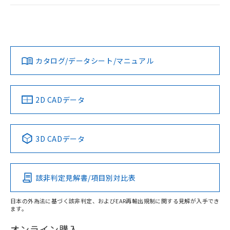
ログイン/会員登録
EU RoHS
注意事項・凡例
UL認証
CSA認証
CEマーキング
Yes
Yes
Yes
対応状況
対応予定月
※1
※2
ダウンロードデータをご利用いただく前に、以下を必ずお読
みください。
カタログ/データシート/マニュアル
対応済み
ソフトウェアの使用条件
LR型式承認
DNV型式承認
BV型式承認
KR型式承
（イギリス
（ノルウェー
（フランス
（韓国
船舶規格）
船舶規格）
船舶規格）
船舶規格
中国 RoHS
注意事項・凡例
2D CADデータ
No
No
No
No
中国 RoHS表
※1 ※2
3D CADデータ
この製品の規格認証/適合状況ページへ
Pb
Hg
Cd
Cr(VI)
その他の認証はこちらのページからご検索ください
該非判定見解書/項目別対比表
X
O
O
O
日本の外為法に基づく該非判定、およびEAR再輸出規制に関する見解が入手でき
ます。
"対応済み"や非含有の記載がされた商品であっても、流通
在庫等で未対応品が混在する可能性があります。
オンライン購入