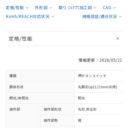
定格/性能
外形図
取りつけ穴加工図
CAD
RoHS/REACH対応状況
規格認証/適合状況
定格/性能
情報更新：2026/05/21
種類
押ボタンスイッチ
胴体形状
丸胴形(φ22/25mm共用)
照光/非照光
照光
操作部
操作部形状
丸形 突出形
操作部色
橙