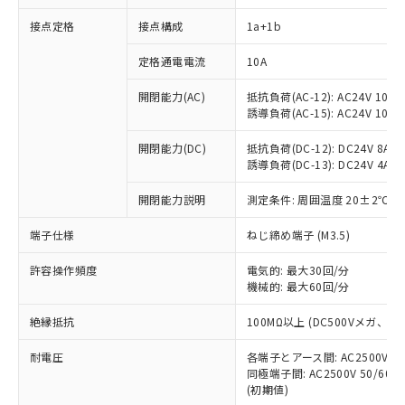
接点定格
接点構成
1a+1b
※1 対応状況
定格通電電流
10A
対応済み：EU RoHS指令（10物質）の
開閉能力(AC)
抵抗負荷(AC-12): AC24V 10A/A
非含有に対応した製品が提供可能な商品で
誘導負荷(AC-15): AC24V 10A/AC
す。
対応予定：EU RoHS指令（10物質）の非含
開閉能力(DC)
抵抗負荷(DC-12): DC24V 8A/DC
ご利用条件
有に対応した製品に切り替える予定のある
誘導負荷(DC-13): DC24V 4A/DC
商品です。
対応予定なし：EU RoHS指令（10物質）の
開閉能力説明
測定条件: 周囲温度 20±2℃、
以下の条件をお読みいただき、同意のうえ
非含有に非対応の商品で、対応品を出す予
ご利用ください。
端子仕様
ねじ締め端子 (M3.5)
定はありません。
調査・確認中：EU RoHS指令（10物質）の
本サービスは、当社制御機器事業取扱
※1 中国RoHS○×表
許容操作頻度
電気的: 最大30回/分
非含有の対応状況を調査中または確認中の
商品の当社在庫状況および標準価格
機械的: 最大60回/分
商品です。
(税抜)を提供させていただくもので
「○」：最大均質材料含有率が中国RoHSの
非該当品：ライセンス料など無形物で、有
す。
絶縁抵抗
100MΩ以上 (DC500Vメガ、
基準値以下であることを示します。
害物質有無と関係のない商品です。
当社制御機器事業取扱商品の中には、
「×」：最大均質材料含有率が中国RoHSの
仕入先様の事情により、非含有部品として
耐電圧
各端子とアース間: AC2500V 50/
本サービスの対象外となる商品もある
基準値を超えていることを示します。
いたものが、含有品と判明した場合などや
当社は、これら貴社製品のうち、外国
同極端子間: AC2500V 50/60
ことをご了承ください。
「－」：未確認です。当社販売部門へお問
むを得ず変更することがあります。
(初期値)
為替および外国貿易法に定める商品
在庫状況および標準価格照会結果は、
い合わせください。