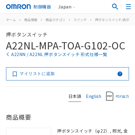
制御機器
Japan
ホーム
>
商品情報
>
商品カテゴリ
>
スイッチ
>
押ボタンスイッチ/表示灯
押ボタンスイッチ
A22NL-MPA-TOA-G102-OC
A22NN / A22NL 押ボタンスイッチ 形式仕様一覧
マイリストに追加
日本語
English
PDF出力
商品概要
押ボタンスイッチ（φ22）, 照光, 金