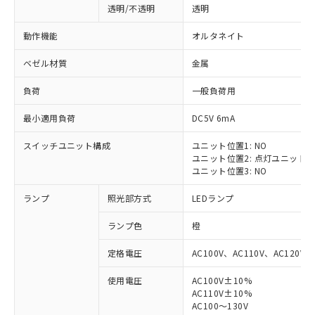
透明/不透明
透明
動作機能
オルタネイト
ベゼル材質
金属
負荷
一般負荷用
最小適用負荷
DC5V 6mA
スイッチユニット構成
ユニット位置1: NO
ユニット位置2: 点灯ユニット
ユニット位置3: NO
ランプ
照光部方式
LEDランプ
ランプ色
橙
定格電圧
AC100V、AC110V、AC120V
使用電圧
AC100V±10%
※1 対応状況
AC110V±10%
AC100～130V