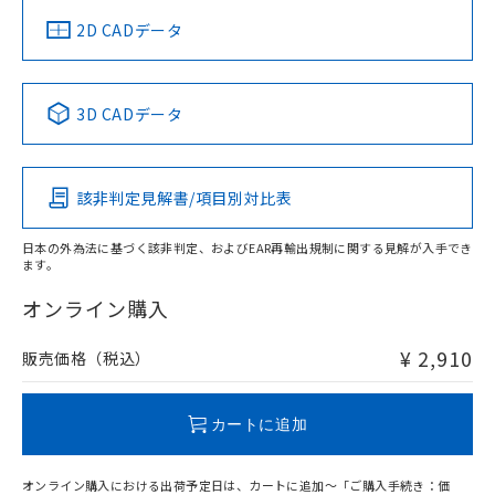
船舶規格）
船舶規格）
船舶規格）
船舶規格
中国 RoHS
注意事項・凡例
2D CADデータ
No
No
No
No
中国 RoHS表
※1 ※2
3D CADデータ
この製品の規格認証/適合状況ページへ
Pb
Hg
Cd
Cr(VI)
その他の認証はこちらのページからご検索ください
該非判定見解書/項目別対比表
O
O
O
O
日本の外為法に基づく該非判定、およびEAR再輸出規制に関する見解が入手でき
ます。
"対応済み"や非含有の記載がされた商品であっても、流通
在庫等で未対応品が混在する可能性があります。
オンライン購入
非含有品が必要な際は、弊社営業部門もしくは販売店へお
問い合わせください。
¥ 2,910
販売価格（税込）
この製品のRoHS/REACH対応状況ページへ
カートに追加
オンライン購入における出荷予定日は、カートに追加～「ご購入手続き：価