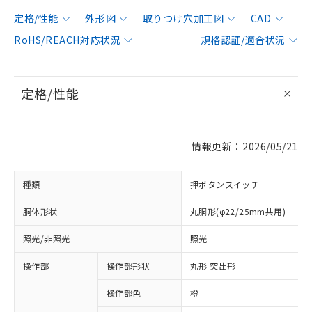
定格/性能
外形図
取りつけ穴加工図
CAD
RoHS/REACH対応状況
規格認証/適合状況
定格/性能
情報更新：2026/05/21
種類
押ボタンスイッチ
胴体形状
丸胴形(φ22/25mm共用)
照光/非照光
照光
操作部
操作部形状
丸形 突出形
操作部色
橙