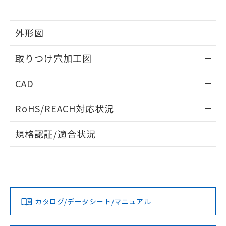
※当社の共同利用者とは、
"個人情報
51物質の非含有証明書（当社基準）
の共同利用に関して"
の「1.共同利
※本証明書は発行日時点で非含有を証明す
用者の範囲」に記載されている法人を
るもので、過去に遡って非含有を証明する
外形図
指します。
ものではありません。
情報更新：2026/05/21
また、RoHS指令のフタル酸エステル類４
取りつけ穴加工図
物質の対応では、対応完了までの期間は出
荷製品に未対応品が混在することから備考
情報更新：2026/05/21
CAD
欄に対応日を記載しておりました。
既に当社にて対応品への在庫切替を完了
ログイン/会員登録いただくと、CADデータをダウンロー
していることから、特段のことがない限
RoHS/REACH対応状況
ドすることができます。
り、2022年1月12日より割愛しておりま
す。
情報更新：2026/7/29
規格認証/適合状況
ログイン/会員登録
EU RoHS
注意事項・凡例
UL認証
CSA認証
CEマーキング
Yes
Yes
Yes
対応状況
対応予定月
※1
※2
ダウンロードデータをご利用いただく前に、以下を必ずお読
みください。
カタログ/データシート/マニュアル
対応済み
ソフトウェアの使用条件
LR型式承認
DNV型式承認
BV型式承認
KR型式承
（イギリス
（ノルウェー
（フランス
（韓国