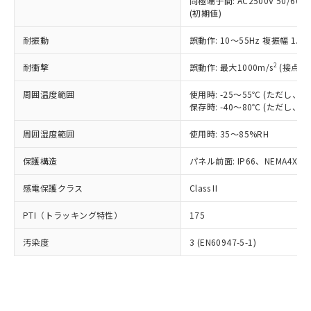
類(PBB) 1000ppm以下、ポリ臭化ジフェニルエーテル類
同極端子間: AC2500V 50/60
Cr(Ⅵ)(六価クロム) : 1000ppm、 PBBs(ポリ臭化ビフェ
とります。
了承ください。
(PBDE) 1000ppm以下、フタル酸ビス(2-エチルヘキシ
○
一定数以上の在庫あり
ニル類) : 1000ppm、 PBDEs(ポリ臭化ジフェニルエーテ
(初期値)
当社は規制貨物を破棄する場合は、完
ル) (DEHP)(別名：DOP) 1000ppm以下、フタル酸ブチ
正式な納期状況および標準価格はお客
ル類) : 1000ppm、
ルベンジル（BBP） 1000ppm以下、フタル酸ジブチル
全に破砕するなど、違法に輸出されな
DBP(フタル酸ジブチル) : 1000ppm、 DIBP(フタル酸ジ
様のお取引先、またはお客様担当のオ
耐振動
誤動作: 10～55Hz 複振幅 1.
（DBP） 1000ppm以下、フタル酸ジイソブチル
イソブチル) : 1000ppm、 BBP(フタル酸ブチルベンジ
△
一定数には満たないが在庫あり
いよう必要な手段を講じます。
ムロン制御機器販売店・当社販売員に
(DIBP) 1000ppm以下
ル) : 1000ppm、
当社は貴社製品を、核兵器、ミサイ
但し、RoHS指令で産業用監視および制御機器に対する
DEHP(フタル酸ビス(2-エチルヘキシル)) : 1000ppm
ご相談ください。
2
耐衝撃
誤動作: 最大1000m/s
(接点開
適用除外項目は除く。
ル、化学兵器、生物兵器またはその他
－
在庫なし(最新の在庫状況につ
オムロン制御機器販売店や当社販売拠
フタル酸エステル類の４物質については閾値を超える意
武器並びにこれらの製造装置等に一切
いては、お客様のお取引先、ま
周囲温度範囲
図的な使用がないことを確認しています。
使用時: -25～55℃ (ただし
点は「
販売ネットワーク
」をご確認
※2 環境保護使用期限
使用いたしません。
保存時: -40～80℃ (ただし
たはお客様担当のオムロン制御
ください。
当社は、貴社製品を第三者に販売する
機器販売店・当社販売員にご確
在庫状況および標準価格結果を当社の
※2 対応予定月
「ｅ」：有害物質（10物質）のすべてが基
周囲湿度範囲
使用時: 35～85%RH
場合は、上記1、2および3の内容を当
認ください)
事前の承諾なく第三者に漏洩または開
準値以下であることを示します。
該第三者に通知します。また当社は、
示しないようお願いします。
保護構造
パネル前面: IP66、NEMA4X, N
部品在庫の切り替え状況などにより、予定
「10」：通常の使用状況下において有害物
販売先および販売に係わる関係者が違
マイパーツ機能（部品リスト作成サー
空
受注生産機種、また在庫状況の
月が前後することがあります。
質が外部に漏えいし、環境に深刻な影響を
法に輸出するおそれがある場合は、取
ビス）をご利用いただくには、I-Web
白
情報を公開していない機種
感電保護クラス
Class II
及ぼさない年数を意味します。
り引きをいたしません。
メンバーズにご登録されている必要が
「－」：未確認です。当社販売部門へお問
あります。
PTI（トラッキング特性）
175
い合わせください。
お客様が当ウェブサイト上で当社にご
※3 非含有証明書ダウンロード
登録された部品リストについて、当社
汚染度
3 (EN60947-5-1)
および当社の共同利用者が、当社の製
下記の非含有証明書をダウンロードするこ
品・サービスに関するお客様との取
とができます。
合意する
キャンセル
引・商談に必要な範囲で利用すること
をご了承ください。
EU RoHS指令（10物質）の非含有証明書