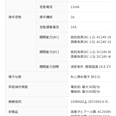
対応済み：EU RoHS指令（10物質）の
定格電流
12mA
非含有に対応した製品が提供可能な商品で
す。
接点定格
接点構成
2a
対応予定：EU RoHS指令（10物質）の非含
ご利用条件
有に対応した製品に切り替える予定のある
定格通電電流
10A
商品です。
対応予定なし：EU RoHS指令（10物質）の
開閉能力(AC)
抵抗負荷(AC-12): AC24V 10A/A
以下の条件をお読みいただき、同意のうえ
非含有に非対応の商品で、対応品を出す予
誘導負荷(AC-15): AC24V 10A/AC
ご利用ください。
定はありません。
調査・確認中：EU RoHS指令（10物質）の
開閉能力(DC)
抵抗負荷(DC-12): DC24V 8A/DC
本サービスは、当社制御機器事業取扱
※1 中国RoHS○×表
誘導負荷(DC-13): DC24V 4A/DC
非含有の対応状況を調査中または確認中の
商品の当社在庫状況および標準価格
商品です。
(税抜)を提供させていただくもので
開閉能力説明
測定条件: 周囲温度 20±2℃、
「○」：最大均質材料含有率が中国RoHSの
非該当品：ライセンス料など無形物で、有
す。
基準値以下であることを示します。
害物質有無と関係のない商品です。
当社制御機器事業取扱商品の中には、
端子仕様
ねじ締め端子 (M3.5)
「×」：最大均質材料含有率が中国RoHSの
仕入先様の事情により、非含有部品として
本サービスの対象外となる商品もある
基準値を超えていることを示します。
いたものが、含有品と判明した場合などや
当社は、これら貴社製品のうち、外国
ことをご了承ください。
許容操作頻度
電気的: 最大30回/分
「－」：未確認です。当社販売部門へお問
むを得ず変更することがあります。
為替および外国貿易法に定める商品
機械的: 最大60回/分
在庫状況および標準価格照会結果は、
い合わせください。
（以下｢規制貨物等」という）を輸出
記載している更新日時点での社内デー
*EU RoHS指令（10物質）：
または国外への提供する場合は、日本
絶縁抵抗
100MΩ以上 (DC500Vメガ、
記
タに基づき作成されるものであり、閲
説明
鉛(Pb) 1000ppm以下、 水銀(Hg) 1000ppm以下、 カド
*中国RoHS10物質の基準値 (GB/T26572)：
国政府の輸出許可(または役務取引許
号
覧された時点での実際の在庫および標
ミウム(Cd) 100ppm以下、
Pb(鉛) :1000ppm、 Hg(水銀) : 1000ppm、 Cd(カドミウ
耐電圧
各端子とアース間: AC2500V 50/
可)を取得するなどの必要な手続きを
六価クロム(Cr(Ⅵ)) 1000ppm以下、ポリ臭化ビフェニル
ム) : 100ppm、
準価格とは異なる場合があることをご